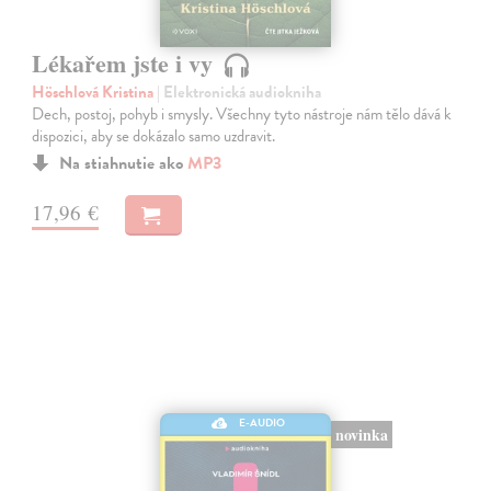
Lékařem jste i vy
Höschlová Kristina
| Elektronická audiokniha
Dech, postoj, pohyb i smysly. Všechny tyto nástroje nám tělo dává k
dispozici, aby se dokázalo samo uzdravit.
Na stiahnutie ako
MP3
17,96 €
E-AUDIO
novinka