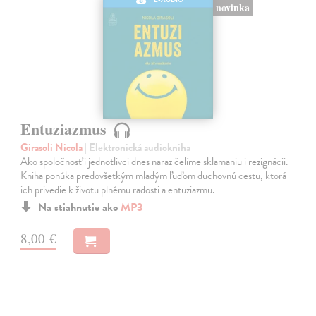
novinka
Entuziazmus
Girasoli Nicola
| Elektronická audiokniha
Ako spoločnosť i jednotlivci dnes naraz čelíme sklamaniu i rezignácii.
Kniha ponúka predovšetkým mladým ľuďom duchovnú cestu, ktorá
ich privedie k životu plnému radosti a entuziazmu.
Na stiahnutie ako
MP3
8,00 €