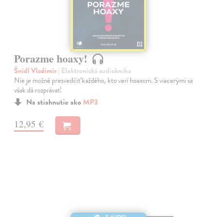
Porazme hoaxy!
Šnídl Vladimír
| Elektronická audiokniha
Nie je možné presvedčiť každého, kto verí hoaxom. S viacerými sa
však dá rozprávať.
Na stiahnutie ako
MP3
12,95 €
E-AUDIO