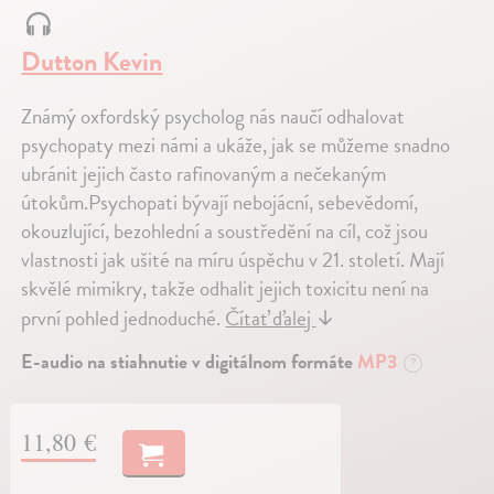
Dutton Kevin
Známý oxfordský psycholog nás naučí odhalovat
psychopaty mezi námi a ukáže, jak se můžeme snadno
ubránit jejich často rafinovaným a nečekaným
útokům.Psychopati bývají nebojácní, sebevědomí,
okouzlující, bezohlední a soustředění na cíl, což jsou
vlastnosti jak ušité na míru úspěchu v 21. století. Mají
skvělé mimikry, takže odhalit jejich toxicitu není na
první pohled jednoduché.
Čítať ďalej
↓
E-audio na stiahnutie v digitálnom formáte
MP3
?
11,80 €