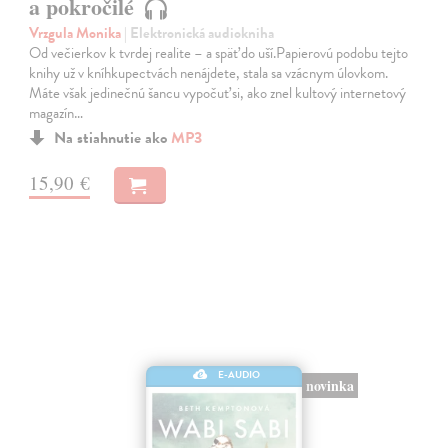
a pokročilé
Vrzgula Monika
| Elektronická audiokniha
Od večierkov k tvrdej realite – a späť do uší.Papierovú podobu tejto
knihy už v kníhkupectvách nenájdete, stala sa vzácnym úlovkom.
Máte však jedinečnú šancu vypočuť si, ako znel kultový internetový
magazín…
Na stiahnutie ako
MP3
15,90 €
E-AUDIO
novinka