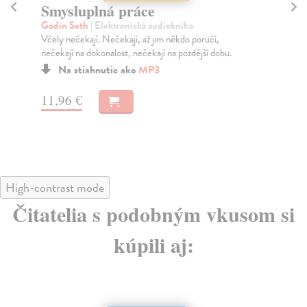
Smysluplná práce
Mu
k
Godin Seth
| Elektronická audiokniha
Včely nečekají. Nečekají, až jim někdo poručí,
Sac
nečekají na dokonalost, nečekají na pozdější dobu.
Kdy
kdy
Na stiahnutie ako
MP3
11,96 €
15
High-contrast mode
Čitatelia s podobným vkusom si
kúpili aj: