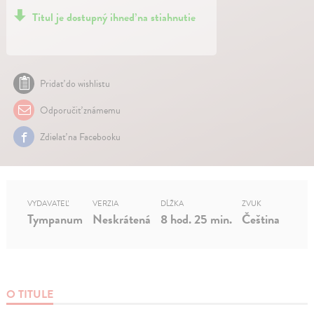
Titul je dostupný ihneď na stiahnutie
Pridať do wishlistu
Odporučiť známemu
Zdielať na Facebooku
VYDAVATEĽ
VERZIA
DĹŽKA
ZVUK
Tympanum
Neskrátená
8 hod. 25 min.
Čeština
O TITULE