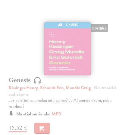
E-AUDIO
novinka
Genesis
Kissinger Henry, Schmidt Eric, Mundie Craig
| Elektronická
audiokniha
Jak pohlížet na umělou inteligenci? Je AI pomocníkem, nebo
hrozbou?
Na stiahnutie ako
MP3
15,52 €