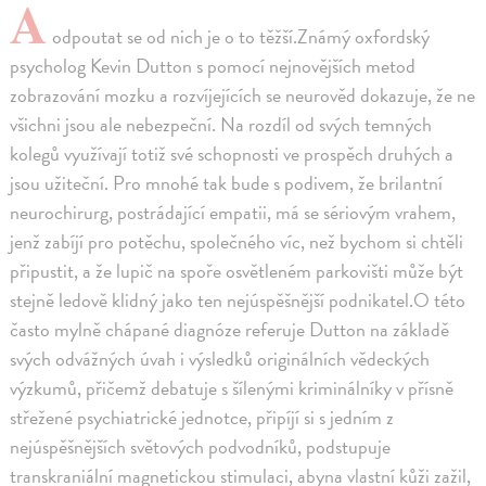
A
odpoutat se od nich je o to těžší.Známý oxfordský
psycholog Kevin Dutton s pomocí nejnovějších metod
zobrazování mozku a rozvíjejících se neurověd dokazuje, že ne
všichni jsou ale nebezpeční. Na rozdíl od svých temných
kolegů využívají totiž své schopnosti ve prospěch druhých a
jsou užiteční. Pro mnohé tak bude s podivem, že brilantní
neurochirurg, postrádající empatii, má se sériovým vrahem,
jenž zabíjí pro potěchu, společného víc, než bychom si chtěli
připustit, a že lupič na spoře osvětleném parkovišti může být
stejně ledově klidný jako ten nejúspěšnější podnikatel.O této
často mylně chápané diagnóze referuje Dutton na základě
svých odvážných úvah i výsledků originálních vědeckých
výzkumů, přičemž debatuje s šílenými kriminálníky v přísně
střežené psychiatrické jednotce, připíjí si s jedním z
nejúspěšnějších světových podvodníků, podstupuje
transkraniální magnetickou stimulaci, abyna vlastní kůži zažil,