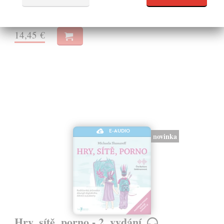
zdravie.
Na stiahnutie ako
MP3
14,45 €
E-AUDIO
novinka
Hry, sítě, porno - 2. vydání