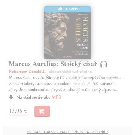
E-AUDIO
Marcus Aurelius: Stoický císař
Robertson Donald J.
| Elektronická audiokniha
Marcus Aurelius vládl Římské říši v době jejího největšího rozkvětu –
velel armádám, rozhodoval o osudech milionů lidí, řešil spiknutí a
války. Jeho soukromé deníky však odhalují muže, který zápasil s…
Na stiahnutie ako
MP3
13,96 €
ZOBRAZIŤ ĎALŠIE Z KATEGÓRIE INÉ AUDIOKNIHY