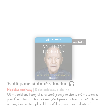
E-AUDIO
novinka
Vedli jsme si dobře, hochu
Hopkins Anthony
| Elektronická audiokniha
Mám v telefonu fotografii, na které jsem jako dítě se svým otcem na
pláži. Často tomu chlapci říkám: „Vedli jsme si dobře, hochu.“ Občas
se zamýšlím nad tím, jak se kluk z Walesu, syn pekaře, dostal až…