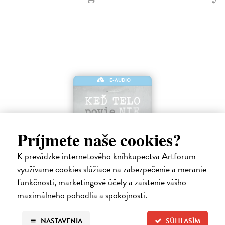
E-AUDIO
Príjmete naše cookies?
K prevádzke internetového kníhkupectva Artforum
využívame cookies slúžiace na zabezpečenie a meranie
Keď telo povie nie
funkčnosti, marketingové účely a zaistenie vášho
Maté Gábor
| Elektronická audiokniha
maximálneho pohodlia a spokojnosti.
Prevencia pred chorobami ľudstvo zamestnáva od nepamäti. Lekár a
uznávaný autor Gábor Maté verí, že spôsob akým premýšľame a
využívame svoju mozgovú kapacitu, má vplyv aj na naše fyzické
NASTAVENIA
SÚHLASÍM