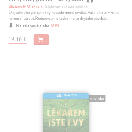
Slussareff Michaela
| Elektronická audiokniha
Digitální džungle už nikdy nebude méně divoká. Vaše děti se v ní ale
nemusejí ztratit.Rodičovství je těžké – a to digitální obzvlášť.
Na stiahnutie ako
MP3
19,16 €
E-AUDIO
novinka