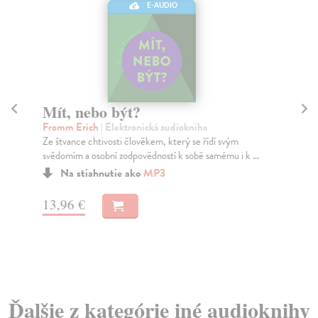
E-AUDIO
Mít, nebo být?
P
Fromm Erich
| Elektronická audiokniha
Ma
Ze štvance chtivosti člověkem, který se řídí svým
Ren
svědomím a osobní zodpovědností k sobě samému i k ...
zam
Na stiahnutie ako
MP3
13,96 €
7,
Ďalšie z kategórie iné audioknihy