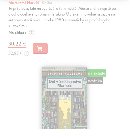
Murakami Haruki
| Kniha
Ty jsi to byla, kdo mi vyprávěl o tom městě. Město a jeho nejisté zdi –
dlouho očekávaný román Harukiho Murakamiho volně navazuje na
autorovu starší novelu z roku 1980 a tematicky se prolíná s jeho
kultovním…
Na sklade
?
30,22 €
32,85 €
?
na sklade
novinka