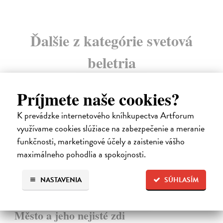
Ďalšie z kategórie svetová
beletria
na sklade
Príjmete naše cookies?
novinka
K prevádzke internetového kníhkupectva Artforum
využívame cookies slúžiace na zabezpečenie a meranie
funkčnosti, marketingové účely a zaistenie vášho
maximálneho pohodlia a spokojnosti.
NASTAVENIA
SÚHLASÍM
Město a jeho nejisté zdi