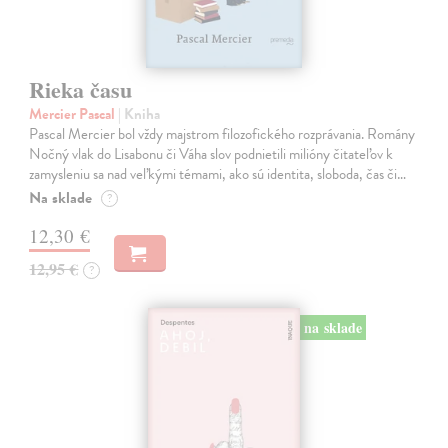
Rieka času
Mercier Pascal
| Kniha
Pascal Mercier bol vždy majstrom filozofického rozprávania. Romány
Nočný vlak do Lisabonu či Váha slov podnietili milióny čitateľov k
zamysleniu sa nad veľkými témami, ako sú identita, sloboda, čas či…
Na sklade
?
12,30 €
12,95 €
?
na sklade