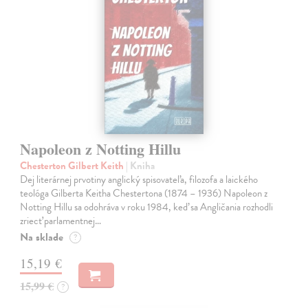
Napoleon z Notting Hillu
Chesterton Gilbert Keith
| Kniha
Dej literárnej prvotiny anglický spisovateľa, filozofa a laického
teológa Gilberta Keitha Chestertona (1874 – 1936) Napoleon z
Notting Hillu sa odohráva v roku 1984, keď sa Angličania rozhodli
zriecť parlamentnej…
Na sklade
?
15,19 €
15,99 €
?