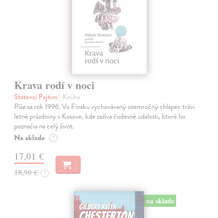
Krava rodí v noci
Statovci Pajtim
| Kniha
Píše sa rok 1996. Vo Fínsku vychovávaný osemročný chlapec trávi
letné prázdniny v Kosove, kde zažíva čudesné udalosti, ktoré ho
poznačia na celý život.
Na sklade
?
17,01 €
18,90 €
?
na sklade