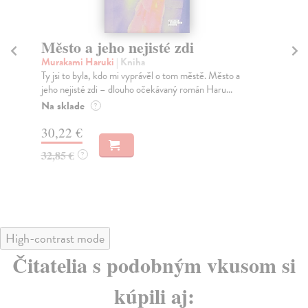
Město a jeho nejisté zdi
So
Murakami Haruki
| Kniha
Ma
Ty jsi to byla, kdo mi vyprávěl o tom městě. Město a
Soc
jeho nejisté zdi – dlouho očekávaný román Haru...
med
Na sklade
Na
?
30,22 €
16
32,85 €
16
?
High-contrast mode
Čitatelia s podobným vkusom si
kúpili aj: