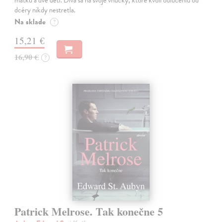
matku a dve deti. Díva sa na svoje vnučky, ktoré kvôli odlúčeniu od
dcéry nikdy nestretla.
Na sklade
?
15,21 €
16,90 €
?
Patrick Melrose. Tak konečne 5