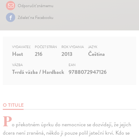
Odporučiť známemu
Zdielať na Facebooku
VYDAVATEĽ
POČET STRÁN
ROK VYDANIA
JAZYK
Host
216
2013
Čeština
VÄZBA
EAN
Tvrdá väzba / Hardback
9788072947126
O TITULE
P
o překotném úprku do nemocnice se dozvídají, že jejich
dcera není zraněná, někdo ji pouze polil jateční krví. Kdo se