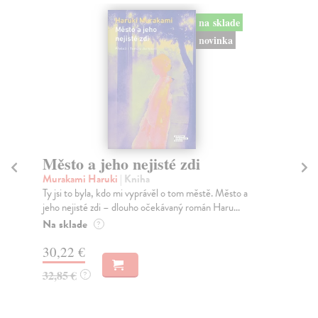
na sklade
novinka
Město a jeho nejisté zdi
So
Murakami Haruki
| Kniha
Ma
Ty jsi to byla, kdo mi vyprávěl o tom městě. Město a
Soc
jeho nejisté zdi – dlouho očekávaný román Haru...
med
Na sklade
Na
?
30,22 €
16
32,85 €
16
?