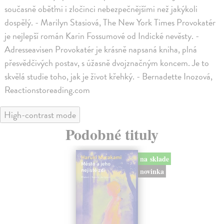
současně oběťmi i zločinci nebezpečnějšími než jakýkoli
dospělý. - Marilyn Stasiová, The New York Times Provokatér
je nejlepší román Karin Fossumové od Indické nevěsty. -
Adresseavisen Provokatér je krásně napsaná kniha, plná
přesvědčivých postav, s úžasně dvojznačným koncem. Je to
skvělá studie toho, jak je život křehký. - Bernadette Inozová,
Reactionstoreading.com
High-contrast mode
Podobné tituly
na sklade
novinka