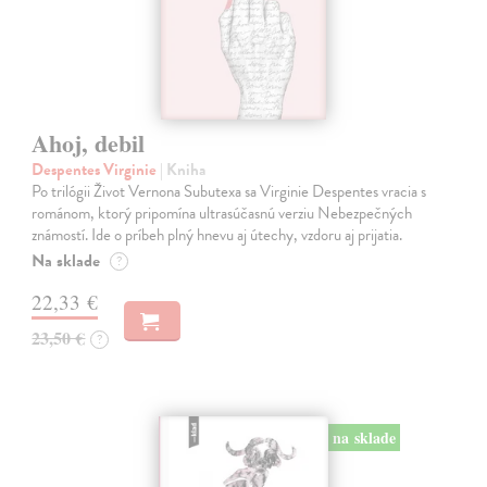
Ahoj, debil
Despentes Virginie
| Kniha
Po trilógii Život Vernona Subutexa sa Virginie Despentes vracia s
románom, ktorý pripomína ultrasúčasnú verziu Nebezpečných
známostí. Ide o príbeh plný hnevu aj útechy, vzdoru aj prijatia.
Na sklade
?
22,33 €
23,50 €
?
na sklade