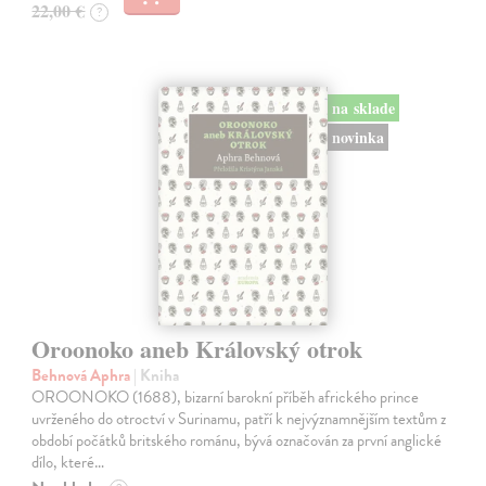
22,00 €
?
na sklade
novinka
Oroonoko aneb Královský otrok
Behnová Aphra
| Kniha
OROONOKO (1688), bizarní barokní příběh afrického prince
uvrženého do otroctví v Surinamu, patří k nejvýznamnějším textům z
období počátků britského románu, bývá označován za první anglické
dílo, které…