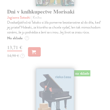
Dni v kníhkupectve Morisaki
Jagisawa Satoshi
| Kniha
Dvadsaťpäťročná Takako si žila pomerne bezstarostne až do dňa, keď
jej priateľ Hideaki, za ktorého sa chcela vydať, len tak mimochodom
oznámi, že ju podvádza a žení sa s inou. Jej život sa zrazu rúca.
Na sklade
?
13,71 €
14,90 €
?
na sklade