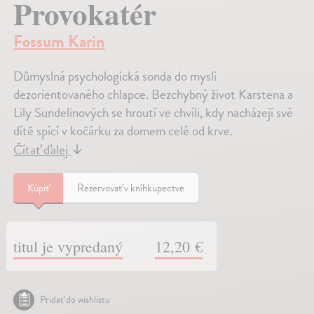
Provokatér
Fossum Karin
Důmyslná psychologická sonda do mysli
dezorientovaného chlapce. Bezchybný život Karstena a
Lily Sundelinových se hroutí ve chvíli, kdy nacházejí své
dítě spící v kočárku za domem celé od krve.
Čítať ďalej
↓
Kúpiť
Rezervovať v kníhkupectve
titul je vypredaný
12,20 €
Pridať do wishlistu