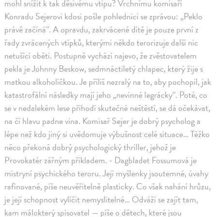
mohl snížit k tak děsivému vtipu? Vrchnímu komisaři
Konradu Sejerovi kdosi pošle pohlednici se zprávou: „Peklo
právě začíná“. A opravdu, zakrvácené dítě je pouze první z
řady zvrácených vtípků, kterými někdo terorizuje další nic
netušící oběti. Postupně vychází najevo, že zvěstovatelem
pekla je Johnny Beskow, sedmnáctiletý chlapec, který žije s
matkou alkoholičkou. Je příliš nezralý na to, aby pochopil, jak
katastrofální následky mají jeho „nevinné legrácky“. Poté, co
se v nedalekém lese přihodí skutečné neštěstí, se dá očekávat,
na čí hlavu padne vina. Komisař Sejer je dobrý psycholog a
lépe než kdo jiný si uvědomuje výbušnost celé situace… Těžko
něco překoná dobrý psychologický thriller, jehož je
Provokatér zářným příkladem. - Dagbladet Fossumová je
mistryní psychického teroru. Její myšlenky jsoutemné, úvahy
rafinované, píše neuvěřitelně plasticky. Co však nahání hrůzu,
je její schopnost vylíčit nemyslitelné… Odváží se zajít tam,
kam málokterý spisovatel — píše o dětech, které jsou