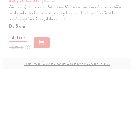
Aubyn Edward St.
| Kniha
Záverečný diel série o Patrickovi Melrosovi Tak konečne sa roztáča
okolo pohrebu Patrickovej matky Eleanor. Bude preňho život bez
rodičov vytúženým vyslobodením?
Do 5 dní
14,16 €
14,90 €
?
ZOBRAZIŤ ĎALŠIE Z KATEGÓRIE SVETOVÁ BELETRIA