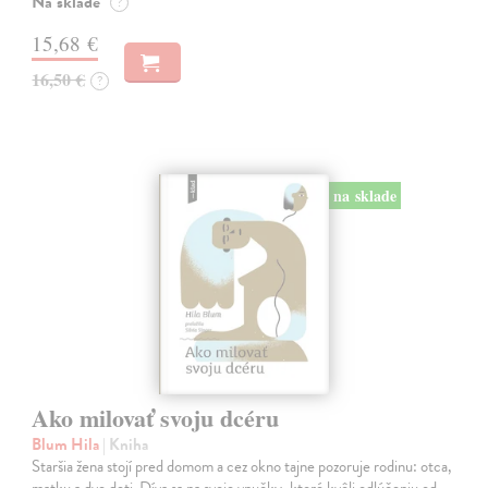
Na sklade
?
15,68 €
16,50 €
?
na sklade
Ako milovať svoju dcéru
Blum Hila
| Kniha
Staršia žena stojí pred domom a cez okno tajne pozoruje rodinu: otca,