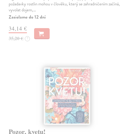
požadavky rostlin mohou v člověku, který se zahradničením začíná,
vyvolat dojem,…
Zasielame do 12 dní
34,14 €
35,20 €
?
Pozor, kvetu!