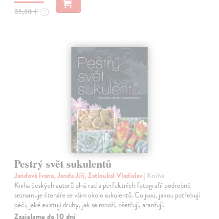
21,10 €
?
Pestrý svět sukulentů
Jandová Ivana, Janda Jiří, Zatloukal Vladislav
| Kniha
Kniha českých autorů plná rad a perfektních fotografií podrobně
seznamuje čtenáře se vším okolo sukulentů. Co jsou, jakou potřebují
péči, jaké existují druhy, jak se množí, ošetřují, aranžují.
Zasielame do 10 dní