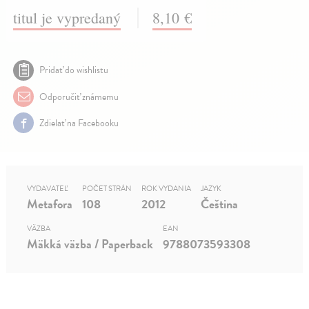
titul je vypredaný
8,10 €
Pridať do wishlistu
Odporučiť známemu
Zdielať na Facebooku
VYDAVATEĽ
POČET STRÁN
ROK VYDANIA
JAZYK
Metafora
108
2012
Čeština
VÄZBA
EAN
Mäkká väzba / Paperback
9788073593308