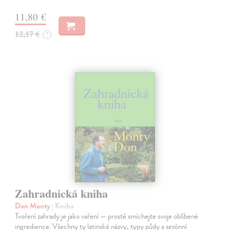
11,80 €
12,17 €
?
Zahradnická kniha
Don Monty
| Kniha
Tvoření zahrady je jako vaření — prostě smíchejte svoje oblíbené
ingredience. Všechny ty latinské názvy, typy půdy a sezónní