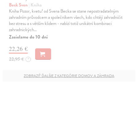
Beck Sven
| Kniha
Kniha Pozor, kvetu! od Svena Becka se stane nepostradatelným
zahradním průvodcem a společníkem všech, kdo chtějí zahradničit
bez stresu a s větším klidem - nabízí totiž unikátní kombinaci
zahradnických…
Zasielame do 10 dní
22,26 €
22,95 €
?
ZOBRAZIŤ ĎALŠIE Z KATEGÓRIE DOMOV A ZÁHRADA