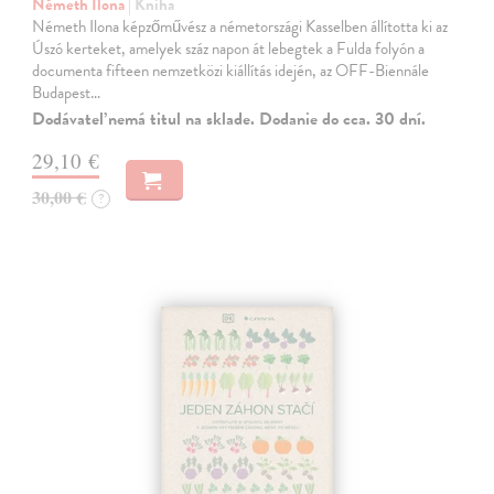
Németh Ilona
| Kniha
Németh Ilona képzőművész a németországi Kasselben állította ki az
Úszó kerteket, amelyek száz napon át lebegtek a Fulda folyón a
documenta fifteen nemzetközi kiállítás idején, az OFF-Biennále
Budapest…
Dodávateľ nemá titul na sklade. Dodanie do cca. 30 dní.
29,10 €
30,00 €
?