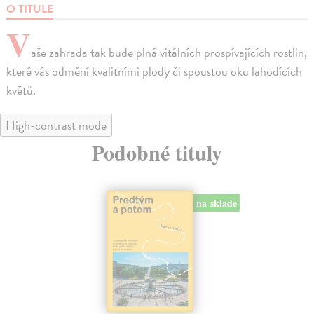
O TITULE
V
aše zahrada tak bude plná vitálních prospívajících rostlin,
které vás odmění kvalitními plody či spoustou oku lahodících
květů.
High-contrast mode
Podobné tituly
na sklade