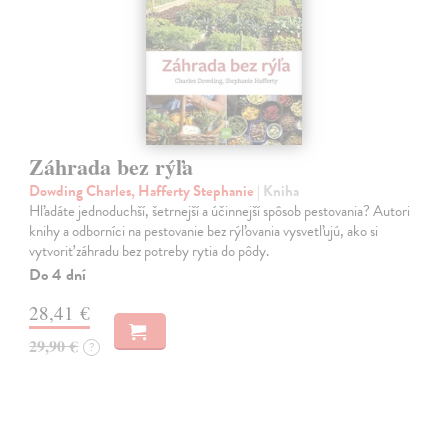
Záhrada bez rýľa
Dowding Charles, Hafferty Stephanie
| Kniha
Hľadáte jednoduchší, šetrnejší a účinnejší spôsob pestovania? Autori
knihy a odborníci na pestovanie bez rýľovania vysvetľujú, ako si
vytvoriť záhradu bez potreby rytia do pôdy.
Do 4 dní
28,41 €
29,90 €
?