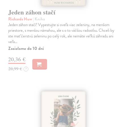
Jeden záhon stačí
Richards Huw
| Kniha
Jeden záhon stačí! Vypestujte si oveľa viac zeleniny, na menšom
priestore, s menšou námahou, ale s o to väčšou radosťou. Chceli by
ste mať čerstvú zeleninu po celý rok, ale nemáte veľkú záhradu ani
veľa…
Zasielame do 10 dní
20,36 €
20,99 €
?