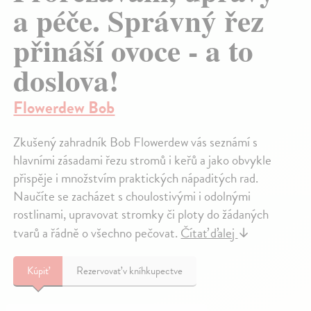
a péče. Správný řez
přináší ovoce - a to
doslova!
Flowerdew Bob
Zkušený zahradník Bob Flowerdew vás seznámí s
hlavními zásadami řezu stromů i keřů a jako obvykle
přispěje i množstvím praktických nápaditých rad.
Naučíte se zacházet s choulostivými i odolnými
rostlinami, upravovat stromky či ploty do žádaných
tvarů a řádně o všechno pečovat.
Čítať ďalej
↓
Kúpiť
Rezervovať v kníhkupectve