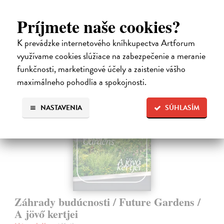
Zasielame do 10 dní
Príjmete naše cookies?
16,19 €
K prevádzke internetového kníhkupectva Artforum
16,69 €
?
využívame cookies slúžiace na zabezpečenie a meranie
funkčnosti, marketingové účely a zaistenie vášho
maximálneho pohodlia a spokojnosti.
NASTAVENIA
SÚHLASÍM
Záhrady budúcnosti / Future Gardens /
A jövő kertjei