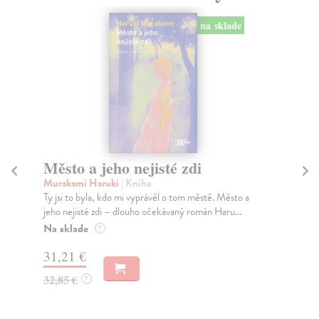
na sklade
Město a jeho nejisté zdi
Tr
Murakami Haruki
| Kniha
Ma
Ty jsi to byla, kdo mi vyprávěl o tom městě. Město a
JE
jeho nejisté zdi – dlouho očekávaný román Haru...
NAŠ
muž
Na sklade
?
Za
31,21 €
22
32,85 €
?
24