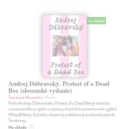
na sklade
Andrej Dúbravský. Protest of a Dead
Bee (slovenské vydanie)
Tamásová Alexandra
| Kniha
Kniha Andreja Dúbravského Protest of a Dead Bee je súčasťou
rovnomenného projektu a výstavy, ktorá bola prezentovaná v galérii
White&Weiss. Súčasťou obrazovej publikácie je kurátorský text A.
Tamásovej…
Na sklade
?