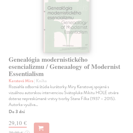
Genealógia modernistického
esencializmu / Geneaalogy of Modernist
Essentialism
Keratová Mira
| Kniha
Rozsiahla odborná štúdia kurátorky Miry Keratovej spojená s
vizuálnou autorskou intervenciou Svätopluka Mikitu HOLE otvára
doteraz nepreskúmané vrstvy tvorby Stana Filka (1937 – 2015).
Autorka využíva…
Do 3 dní
29,10 €
30,00 €
?