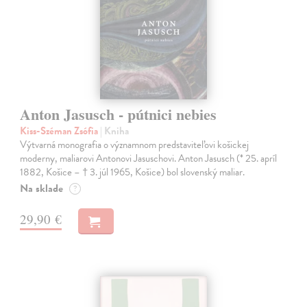
Anton Jasusch - pútnici nebies
Kiss-Széman Zsófia
| Kniha
Výtvarná monografia o významnom predstaviteľovi košickej
moderny, maliarovi Antonovi Jasuschovi. Anton Jasusch (* 25. apríl
1882, Košice – † 3. júl 1965, Košice) bol slovenský maliar.
Na sklade
?
29,90 €