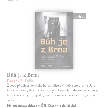
novinka
Bůh je z Brna
Kamen Jiří
| Kniha
Životní příběh brněnského barda, přítele Arnošta Goldflama, Jana
Nováka, Franty Kocourka či Rudyho Kovandy, televizního režiséra,
tvůrce skleněných objektů, malíře, vynikajícího sportovce, v jehož
rodině…
Na externom sklade v ČR. Dodanie do 16 dní