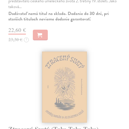
představitelů českého uměleckého života 2. třetiny 19. století. Jako
taková…
Dodávateľ nemá titul na sklade. Dodanie do 30 dní, pri
starších tituloch nevieme dodanie garantovať.
22,60 €
23,30 €
?
Ztracený Svatý (Take Take Take)