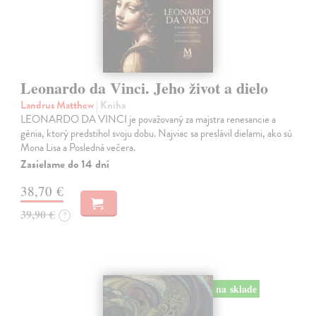
Leonardo da Vinci. Jeho život a dielo
Landrus Matthew
| Kniha
LEONARDO DA VINCI je považovaný za majstra renesancie a
génia, ktorý predstihol svoju dobu. Najviac sa preslávil dielami, ako sú
Mona Lisa a Posledná večera.
Zasielame do 14 dní
38,70 €
39,90 €
?
na sklade