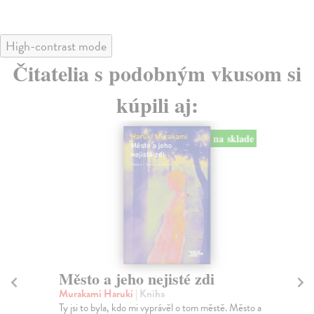
High-contrast mode
Čitatelia s podobným vkusom si
kúpili aj:
na sklade
Město a jeho nejisté zdi
Tr
Murakami Haruki
| Kniha
Ma
Ty jsi to byla, kdo mi vyprávěl o tom městě. Město a
JE