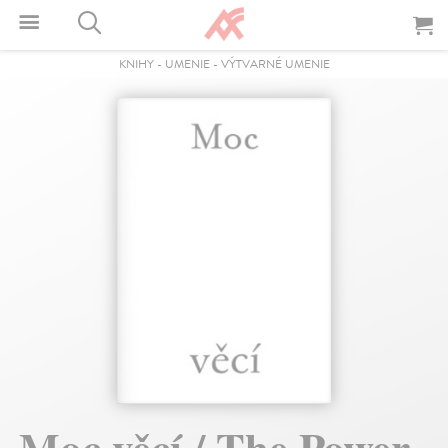
KNIHY
-
UMENIE
-
VÝTVARNÉ UMENIE
Moc věcí / The Power