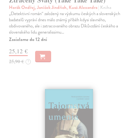
Horák Ondřej, Janíček Jindřich, Kusá Alexandra
| Kniha
„Detektivní román“ založený na výzkumu českých a slovenských
badatelů vypráví dnes málo známý příběh kdysi slavného,
obdivovaného, ale i zatracovaného obrazu Díkůvzdání českého a
slovenského lidu generalissimu…
Zasielame do 12 dní
25,12 €
25,90 €
?