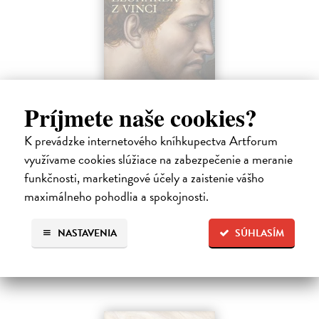
Posledná večera Leonarda z Vinci
Príjmete naše cookies?
Lajda Stano
| Kniha
K prevádzke internetového kníhkupectva Artforum
Stano Lajda je súčasný slovenský maliar, ktorý niekoľko rokov
systematicky pracoval na rekonštrukcii ikonickej Poslednej večere,
využívame cookies slúžiace na zabezpečenie a meranie
čo ho inšpirovalo k napísaniu tejto knihy. Odkrýva pred nami silné i
funkčnosti, marketingové účely a zaistenie vášho
slabé…
maximálneho pohodlia a spokojnosti.
Na sklade
?
31,92 €
NASTAVENIA
SÚHLASÍM
39,90 €
?