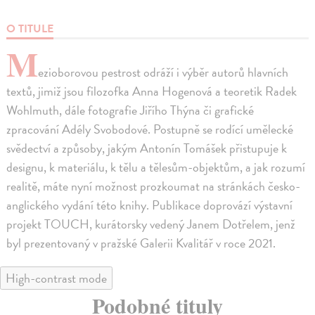
O TITULE
M
ezioborovou pestrost odráží i výběr autorů hlavních
textů, jimiž jsou filozofka Anna Hogenová a teoretik Radek
Wohlmuth, dále fotografie Jiřího Thýna či grafické
zpracování Adély Svobodové. Postupně se rodící umělecké
svědectví a způsoby, jakým Antonín Tomášek přistupuje k
designu, k materiálu, k tělu a tělesům-objektům, a jak rozumí
realitě, máte nyní možnost prozkoumat na stránkách česko-
anglického vydání této knihy. Publikace doprovází výstavní
projekt TOUCH, kurátorsky vedený Janem Dotřelem, jenž
byl prezentovaný v pražské Galerii Kvalitář v roce 2021.
High-contrast mode
Podobné tituly