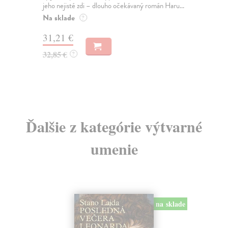
jeho nejisté zdi – dlouho očekávaný román Haru...
NAŠ
muž
Na sklade
?
Za
31,21 €
22
32,85 €
?
24
Ďalšie z kategórie výtvarné
umenie
na sklade