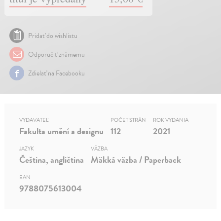
Pridať do wishlistu
Odporučiť známemu
Zdielať na Facebooku
VYDAVATEĽ
POČET STRÁN
ROK VYDANIA
Fakulta umění a designu
112
2021
JAZYK
VÄZBA
Čeština, angličtina
Mäkká väzba / Paperback
EAN
9788075613004