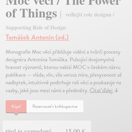
of Things
vedlejší role designu /
Supporting Role of Design
Tomášek Antonín (ed.)
Monografie Moc věcí přibližuje vidění a tvůrčí procesy
designéra Antonína Tomáška. Pulzující dvojsmyslná
hravost významů, kterou nabízí MOC v českém názvu
publikace — vláda, vliv, síla versus míra, přesycenost až
nadbytek, intuitivně podtrhuje roli věcí a poukazuje na
vazby, jaké jsou mezi námi a předměty.
Čítať ďalej
↓
Kúpiť
Rezervovať v kníhkupectve
titul je vypredaný
15,00 €