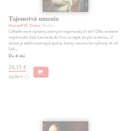
Tajomstvá umenia
Mancoff N. Debra
| Kniha
Odhaľte nové významy známych majstrovských diel! Dlho stratené
majstrovské dielo Leonarda da Vinci sa nájde skryté za stenou. V
obraze je zašifrovaná tajná správa, ktorej rozumie len vybraný okruh
ľudí.…
Do 4 dní
24,15 €
24,90 €
?