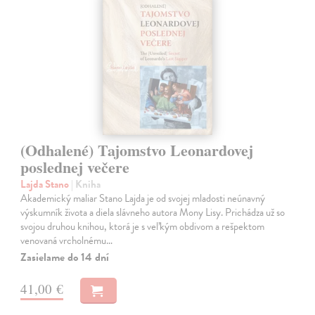
(Odhalené) Tajomstvo Leonardovej
poslednej večere
Lajda Stano
| Kniha
Akademický maliar Stano Lajda je od svojej mladosti neúnavný
výskumník života a diela slávneho autora Mony Lisy. Prichádza už so
svojou druhou knihou, ktorá je s veľkým obdivom a rešpektom
venovaná vrcholnému…
Zasielame do 14 dní
41,00 €