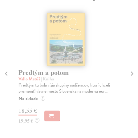
Město a jeho nejisté zdi
Murakami Haruki
| Kniha
v, ktorí chceli
Ty jsi to byla, kdo mi vyprávěl o tom městě. Město a
odernú eur...
jeho nejisté zdi – dlouho očekávaný román Haru...
Na sklade
?
31,21 €
32,85 €
?