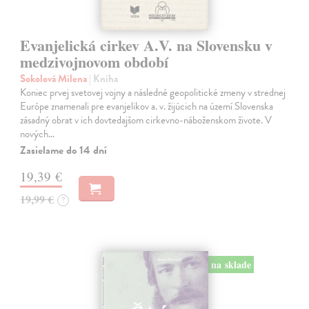
Evanjelická cirkev A.V. na Slovensku v
medzivojnovom období
Sokolová Milena
| Kniha
Koniec prvej svetovej vojny a následné geopolitické zmeny v strednej
Európe znamenali pre evanjelikov a. v. žijúcich na území Slovenska
zásadný obrat v ich dovtedajšom cirkevno-náboženskom živote. V
nových…
Zasielame do 14 dní
19,39 €
19,99 €
?
na sklade