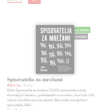
na sklade
novinka
Spisovatelia za mrežami
Bábik Ján
| Kniha
Kniha Spisovatelia za mrežami (2026) zaznamenáva osudy
slovenských literátov, prekladateľov a novinárov, ktorí boli v 50.
rokoch minulého storočia väznení. Boli medzi nimi špičkoví
spisovatelia, ďalší…