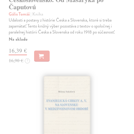
Čaputovú
Gális Tomáš
| Kniha
Udalosti a postavy z histórie Česka a Slovenska, ktoré si treba
zapamätať. Tento knižný výber pozostáva z textov o spoločnej i
paralelnej histórii Česka a Slovenska od roku 1918 po súčasnosť.
Na sklade
16,39 €
16,90 €
?