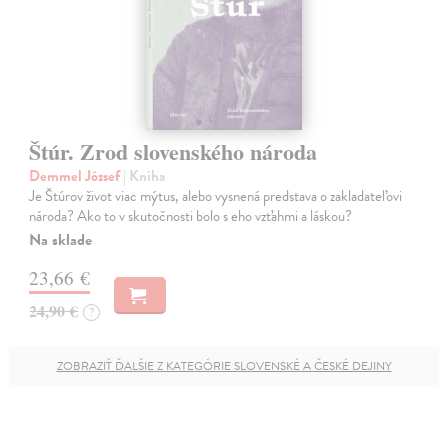
Štúr. Zrod slovenského národa
Demmel József
| Kniha
Je Štúrov život viac mýtus, alebo vysnená predstava o zakladateľovi
národa? Ako to v skutočnosti bolo s eho vzťahmi a láskou?
Na sklade
23,66 €
24,90 €
?
ZOBRAZIŤ ĎALŠIE Z KATEGÓRIE SLOVENSKÉ A ČESKÉ DEJINY