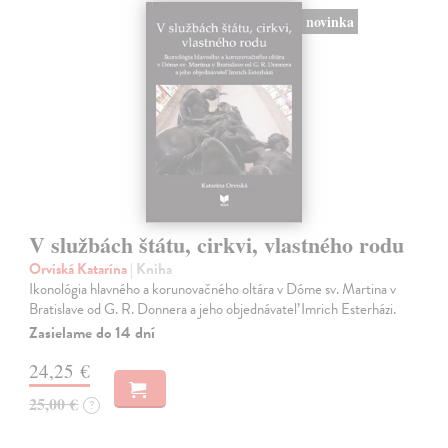
novinka
V službách štátu, cirkvi, vlastného rodu
Orviská Katarína
| Kniha
Ikonológia hlavného a korunovačného oltára v Dóme sv. Martina v
Bratislave od G. R. Donnera a jeho objednávateľ Imrich Esterházi.
Zasielame do 14 dní
24,25 €
25,00 €
?