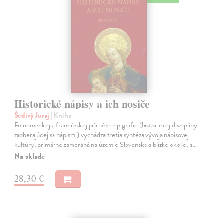
Historické nápisy a ich nosiče
Šedivý Juraj
| Kniha
Po nemeckej a francúzskej príručke epigrafie (historickej disciplíny
zaoberajúcej sa nápismi) vychádza tretia syntéza vývoja nápisovej
kultúry, primárne zameraná na územie Slovenska a blízke okolie, s…
Na sklade
28,30 €