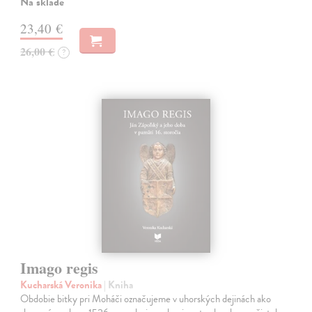
Na sklade
23,40 €
26,00 €
?
Imago regis
Kucharská Veronika
| Kniha
Obdobie bitky pri Moháči označujeme v uhorských dejinách ako