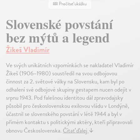
Prečítať ukážku
Slovenské povstání
bez mýtů a legend
Žikeš Vladimír
Ve svých unikátních vzpomínkách se nakladatel Vladimír
Žikeš (1906–1980) soustředil na svou odbojovou
činnost za 2. světové války na Slovensku, kam byl po
odhalení své odbojové skupiny gestapem nucen odejít v
srpnu 1943. Pod falešnou identitou dál zpravodajsky
působil pro československou exilovou vládu v Londýně,
účastnil se slovenského povstání v létě 1944 a byl v
přímém kontaktu s politickými aktéry, kteří připravovali
obnovu Československa.
Čítať ďalej
↓