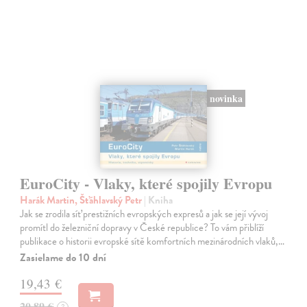
novinka
EuroCity - Vlaky, které spojily Evropu
Harák Martin, Šťáhlavský Petr
| Kniha
Jak se zrodila síť prestižních evropských expresů a jak se její vývoj
promítl do železniční dopravy v České republice? To vám přiblíží
publikace o historii evropské sítě komfortních mezinárodních vlaků,…
Zasielame do 10 dní
19,43 €
20,89 €
?