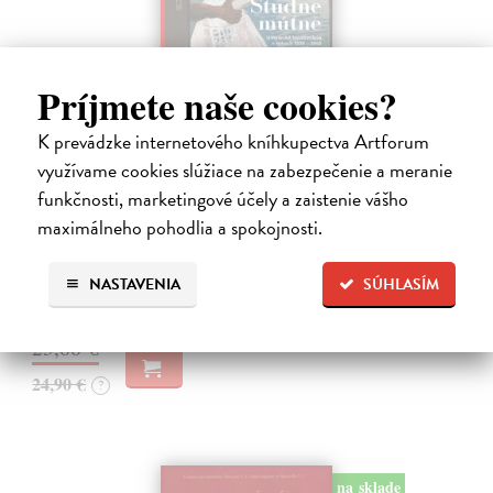
Príjmete naše cookies?
K prevádzke internetového kníhkupectva Artforum
Studne mútne
využívame cookies slúžiace na zabezpečenie a meranie
Getting Peter
| Kniha
funkčnosti, marketingové účely a zaistenie vášho
Sú ikonickými postavami našej kultúry. Postavili im sochy a
maximálneho pohodlia a spokojnosti.
pomenovali po nich ulice, majú svoje nespochybniteľné miesto v
lexikónoch literatúry aj učebniciach, slovenské moderné umenie sa
bez nich nedá…
NASTAVENIA
SÚHLASÍM
Na sklade
23,66 €
24,90 €
?
na sklade