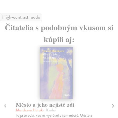
High-contrast mode
Čitatelia s podobným vkusom si
kúpili aj:
Město a jeho nejisté zdi
Tr
Murakami Haruki
| Kniha
Ma
Ty jsi to byla, kdo mi vyprávěl o tom městě. Město a
JE