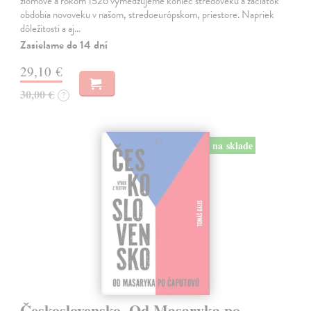
zlomové a rokom 1526 vymedzujeme koniec stredoveku a začiatok
obdobia novoveku v našom, stredoeurópskom, priestore. Napriek
dôležitosti a aj…
Zasielame do 14 dní
29,10 €
30,00 €
?
na sklade
Československo. Od Masaryka po