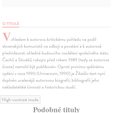
O TITULE
V
zhledem k autorovu kritickému pohledu na podíl
slovenských komunistů na odboji a povstání a k autorově
předvídavosti ohledně budoucího rozdělení společného státu
Čechů a Slováků rukopis před rokem 1989 (tedy za autorova
života) nemohl být publikován. Oproti prvnímu spěšnému
vydání v roce 1990 (Univerzum, 1990) je Žikešův text nyní
doplněn ucelenější autorovou biografií, bibliografií jeho
nakladatelské činnosti a historickou studií.
High-contrast mode
Podobné tituly