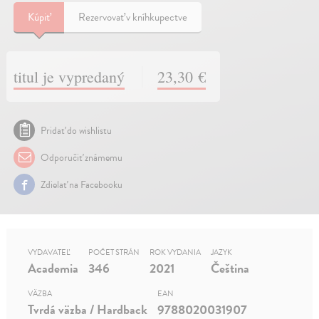
Kúpiť
Rezervovať v kníhkupectve
titul je vypredaný
23,30 €
Pridať do wishlistu
Odporučiť známemu
Zdielať na Facebooku
VYDAVATEĽ
POČET STRÁN
ROK VYDANIA
JAZYK
Academia
346
2021
Čeština
VÄZBA
EAN
Tvrdá väzba / Hardback
9788020031907