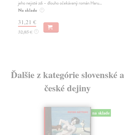
jeho nejisté zdi – dlouho očekávaný román Haru...
NAŠ
muž
Na sklade
?
Za
31,21 €
22
32,85 €
?
24
Ďalšie z kategórie slovenské a
české dejiny
na sklade