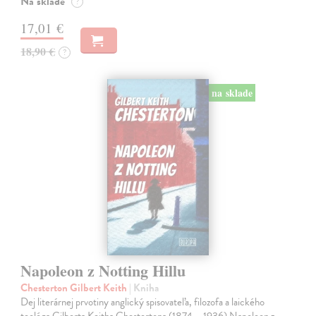
Na sklade
?
17,01 €
18,90 €
?
na sklade
Napoleon z Notting Hillu
Chesterton Gilbert Keith
| Kniha
Dej literárnej prvotiny anglický spisovateľa, filozofa a laického