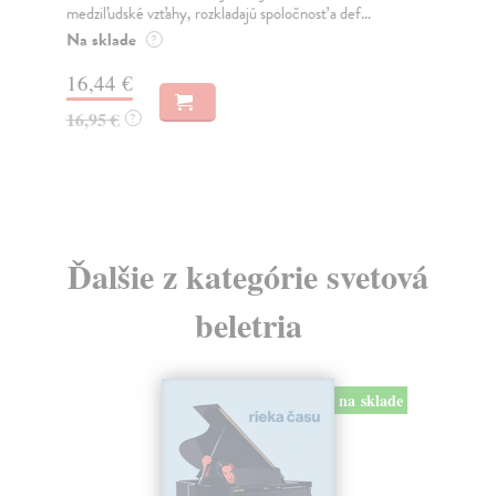
medziľudské vzťahy, rozkladajú spoločnosť a def...
Mon
o k
Na sklade
?
Na
16,44 €
23
16,95 €
?
24
Ďalšie z kategórie svetová
beletria
na sklade