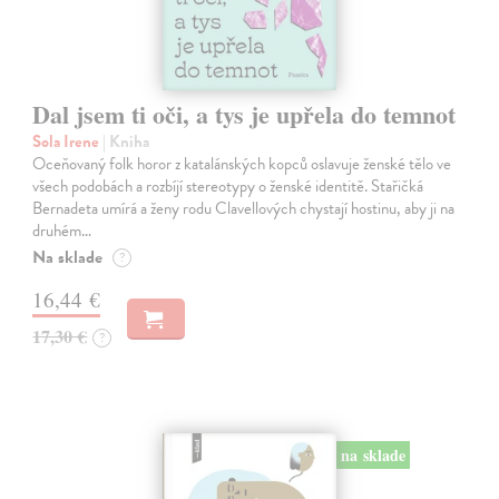
Dal jsem ti oči, a tys je upřela do temnot
Sola Irene
| Kniha
Oceňovaný folk horor z katalánských kopců oslavuje ženské tělo ve
všech podobách a rozbíjí stereotypy o ženské identitě. Stařičká
Bernadeta umírá a ženy rodu Clavellových chystají hostinu, aby ji na
druhém…
Na sklade
?
16,44 €
17,30 €
?
na sklade