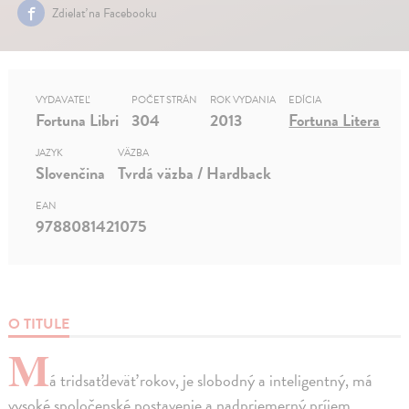
Zdielať na Facebooku
VYDAVATEĽ
POČET STRÁN
ROK VYDANIA
EDÍCIA
Fortuna Libri
304
2013
Fortuna Litera
JAZYK
VÄZBA
Slovenčina
Tvrdá väzba / Hardback
EAN
9788081421075
O TITULE
M
á tridsaťdeväť rokov, je slobodný a inteligentný, má
vysoké spoločenské postavenie a nadpriemerný príjem.