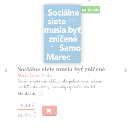
na sklade
Sociálne siete musia byť zničené
S
K
Marec Samo
| Kniha
Sociálne siete nám ubližujú ako jednotlivcom a kazia
Mik
medziľudské vzťahy, rozkladajú spoločnosť a def...
Mon
o k
Na sklade
?
Na
16,44 €
23
16,95 €
?
24