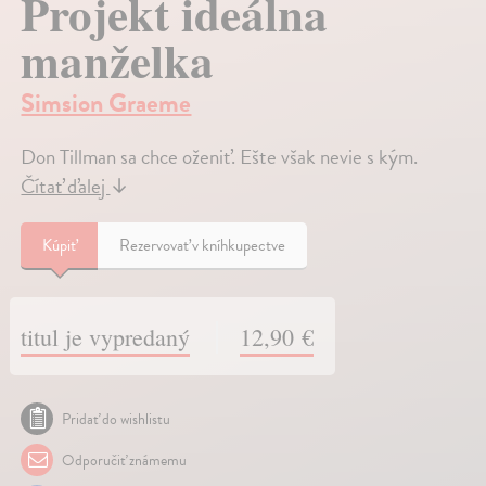
Projekt ideálna
manželka
Simsion Graeme
Don Tillman sa chce oženiť. Ešte však nevie s kým.
Čítať ďalej
↓
Kúpiť
Rezervovať v kníhkupectve
titul je vypredaný
12,90 €
Pridať do wishlistu
Odporučiť známemu