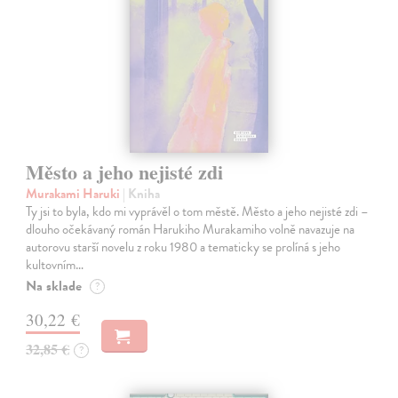
Město a jeho nejisté zdi
Murakami Haruki
| Kniha
Ty jsi to byla, kdo mi vyprávěl o tom městě. Město a jeho nejisté zdi –
dlouho očekávaný román Harukiho Murakamiho volně navazuje na
autorovu starší novelu z roku 1980 a tematicky se prolíná s jeho
kultovním…
Na sklade
?
30,22 €
32,85 €
?