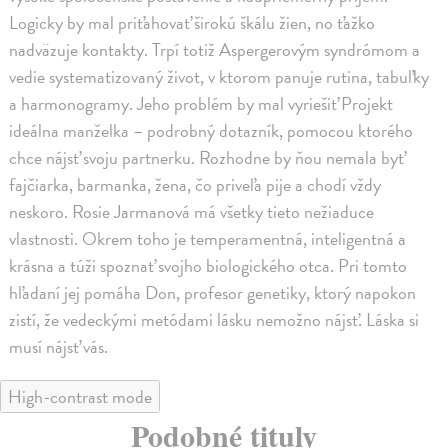
Logicky by mal priťahovať širokú škálu žien, no ťažko
nadväzuje kontakty. Trpí totiž Aspergerovým syndrómom a
vedie systematizovaný život, v ktorom panuje rutina, tabuľky
a harmonogramy. Jeho problém by mal vyriešiť Projekt
ideálna manželka – podrobný dotazník, pomocou ktorého
chce nájsť svoju partnerku. Rozhodne by ňou nemala byť
fajčiarka, barmanka, žena, čo priveľa pije a chodí vždy
neskoro. Rosie Jarmanová má všetky tieto nežiaduce
vlastnosti. Okrem toho je temperamentná, inteligentná a
krásna a túži spoznať svojho biologického otca. Pri tomto
hľadaní jej pomáha Don, profesor genetiky, ktorý napokon
zistí, že vedeckými metódami lásku nemožno nájsť. Láska si
musí nájsť vás.
High-contrast mode
Podobné tituly