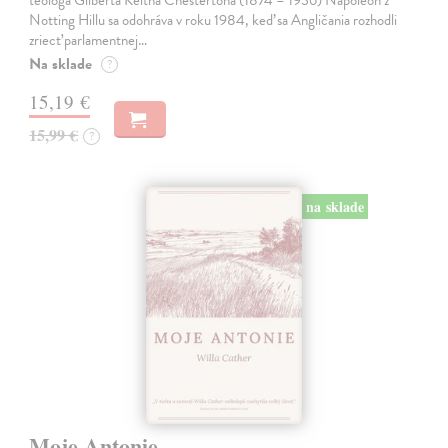
teológa Gilberta Keitha Chestertona (1874 – 1936) Napoleon z
Notting Hillu sa odohráva v roku 1984, keď sa Angličania rozhodli
zriecť parlamentnej…
Na sklade
?
15,19 €
15,99 €
?
na sklade
Moje Antonie