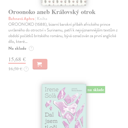
Oroonoko aneb Královský otrok
Behnová Aphra
| Kniha
OROONOKO (1688), bizarní barokní příběh afrického prince
uvrženého do otroctví v Surinamu, patří k nejvýznamnějším textům z
období počátků britského románu, bývá označován za první anglické
dílo, které…
Na sklade
?
15,68 €
16,50 €
?
na sklade