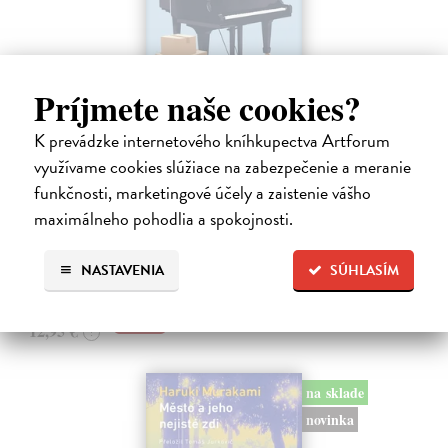
Príjmete naše cookies?
K prevádzke internetového kníhkupectva Artforum
Rieka času
využívame cookies slúžiace na zabezpečenie a meranie
Mercier Pascal
| Kniha
funkčnosti, marketingové účely a zaistenie vášho
Pascal Mercier bol vždy majstrom filozofického rozprávania. Romány
maximálneho pohodlia a spokojnosti.
Nočný vlak do Lisabonu či Váha slov podnietili milióny čitateľov k
zamysleniu sa nad veľkými témami, ako sú identita, sloboda, čas či…
Na sklade
?
NASTAVENIA
SÚHLASÍM
12,30 €
12,95 €
?
na sklade
novinka