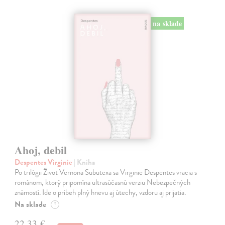
na sklade
Ahoj, debil
Despentes Virginie
| Kniha
Po trilógii Život Vernona Subutexa sa Virginie Despentes vracia s
románom, ktorý pripomína ultrasúčasnú verziu Nebezpečných
známostí. Ide o príbeh plný hnevu aj útechy, vzdoru aj prijatia.
Na sklade
?
22,33 €