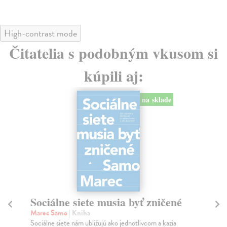
High-contrast mode
Čitatelia s podobným vkusom si
kúpili aj:
na sklade
Sociálne siete musia byť zničené
S
K
Marec Samo
| Kniha
Sociálne siete nám ubližujú ako jednotlivcom a kazia
Mik