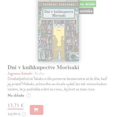
na sklade
novinka
Dni v kníhkupectve Morisaki
Jagisawa Satoshi
| Kniha
Dvadsaťpäťročná Takako si žila pomerne bezstarostne až do dňa, keď
jej priateľ Hideaki, za ktorého sa chcela vydať, len tak mimochodom
oznámi, že ju podvádza a žení sa s inou. Jej život sa zrazu rúca.
Na sklade
?
13,71 €
14,90 €
?