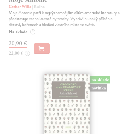
Cather Willa
| Kniha
Moje Antonie patří k nejvýznamnějším dílům americké literatury a
představuje vrchol autorčiny tvorby. Vypráví hluboký příběh o
dětství, kořenech a hledání vlastního místa ve světě.
Na sklade
?
20,90 €
22,00 €
?
na sklade
novinka