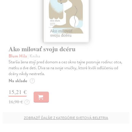
Ako milovať svoju dcéru
Blum Hila
| Kniha
Staršia žena stojí pred domom a cez okno tajne pozoruje rodinu: otca,
matku a dve deti. Díva sa na svoje vnučky, ktoré kvôli odlúčeniu od
dcéry nikdy nestretla.
Na sklade
?
15,21 €
16,90 €
?
ZOBRAZIŤ ĎALŠIE Z KATEGÓRIE SVETOVÁ BELETRIA