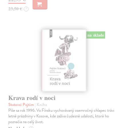
23,50 €
?
na sklade
Krava rodí v noci
Statovci Pajtim
| Kniha
Píše sa rok 1996. Vo Fínsku vychovávaný osemročný chlapec trávi
letné prázdniny v Kosove, kde zažíva čudesné udalosti, ktoré ho
poznačia na celý život.