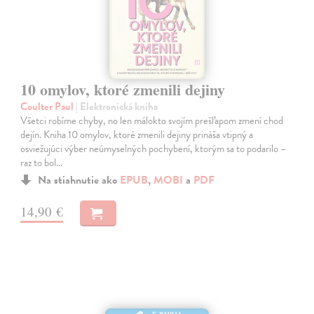
10 omylov, ktoré zmenili dejiny
Coulter Paul
| Elektronická kniha
Všetci robíme chyby, no len málokto svojím prešľapom zmení chod
dejín. Kniha 10 omylov, ktoré zmenili dejiny prináša vtipný a
osviežujúci výber neúmyselných pochybení, ktorým sa to podarilo –
raz to bol…
Na stiahnutie ako
EPUB
,
MOBI
a
PDF
14,90 €