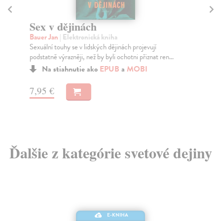
Sex v dějinách
Ve
m
Bauer Jan
| Elektronická kniha
Sexuální touhy se v lidských dějinách projevují
Pi
podstatně výrazněji, než by byli ochotni přiznat ren...
Kni
Evr
Na stiahnutie ako
EPUB
a
MOBI
7,95 €
42
Ďalšie z kategórie svetové dejiny
E-KNIHA