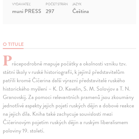
VYDAVATEĽ
POČET STRÁN
JAZYK
muni PRESS
297
Čeština
O TITULE
P
rácepodrobně mapuje počátky a okolnosti vzniku tzv.
státní školy v ruské historiografii, k jejímž představitelům
patřili kromě Čičerina další výrazní představitelé ruského
historického myšlení – K. D. Kavelin, S. M. Solovjov a T. N.
Granovskij. Za pomoci relevantních pramenů jsou zkoumány
jednotlivé aspekty jejich pojetí ruských dějin a dobové reakce
na jejich díla. Kniha také zachycuje souvislosti mezi
Čičerinovým pojetím ruských dějin a ruským liberalismem
poloviny 19. století.