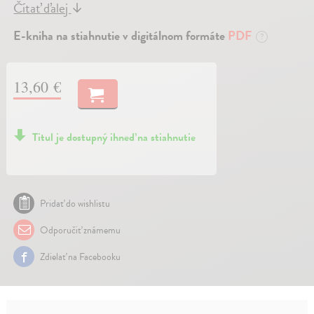
Čítať ďalej
↓
E-kniha na stiahnutie v digitálnom formáte
PDF
?
13,60 €
Titul je dostupný ihneď na stiahnutie
Pridať do wishlistu
Odporučiť známemu
Zdielať na Facebooku