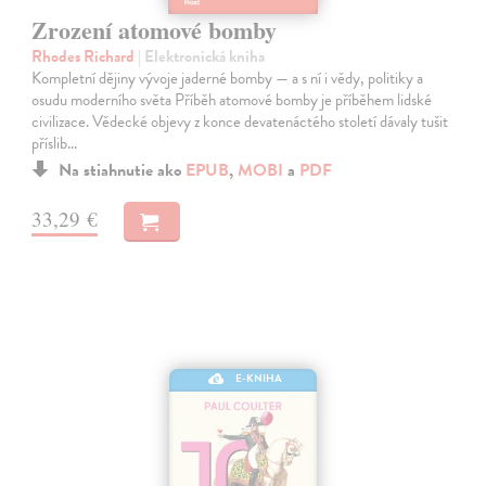
Zrození atomové bomby
Rhodes Richard
| Elektronická kniha
Kompletní dějiny vývoje jaderné bomby — a s ní i vědy, politiky a
osudu moderního světa Příběh atomové bomby je příběhem lidské
civilizace. Vědecké objevy z konce devatenáctého století dávaly tušit
příslib…
Na stiahnutie ako
EPUB
,
MOBI
a
PDF
33,29 €
E-KNIHA