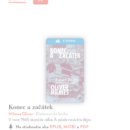
E-KNIHA
Konec a začátek
Hilmes Oliver
| Elektronická kniha
V roce 1945 skončila válka. A začala nová éra dějin.
Na stiahnutie ako
EPUB
,
MOBI
a
PDF