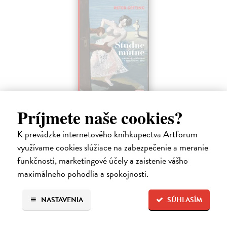
Studne mútne
Príjmete naše cookies?
Getting Peter
| Elektronická kniha
Sú ikonickými postavami našej kultúry. Postavili im sochy a
K prevádzke internetového kníhkupectva Artforum
pomenovali po nich ulice, majú svoje nespochybniteľné miesto v
využívame cookies slúžiace na zabezpečenie a meranie
lexikónoch literatúry aj učebniciach, slovenské moderné umenie sa
funkčnosti, marketingové účely a zaistenie vášho
bez nich nedá…
maximálneho pohodlia a spokojnosti.
Na stiahnutie ako
EPUB
,
MOBI
a
PDF
14,90 €
NASTAVENIA
SÚHLASÍM