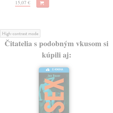
15,07 €
22
High-contrast mode
Čitatelia s podobným vkusom si
kúpili aj:
E-KNIHA