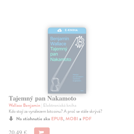
E-KNIHA
Tajemný pan Nakamoto
Wallace Benjamin
| Elektronická kniha
Kdo stojí za vynálezem bitcoinu? A proč se stále skrývá?
Na stiahnutie ako
EPUB
,
MOBI
a
PDF
20,49 €