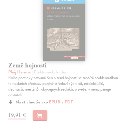
E-KNIHA
Země hojnosti
Pleij Herman
| Elektronická kniha
Kniha poeticky nazvaná Sen o zemi hojnosti se zaobírá problematikou
fantaskních představ pozdně středověkých lidí, intelektuálů,
šlechticů, měšťanů i obyčejných sedláků, o světě, v němž panuje
dostatek…
Na stiahnutie ako
EPUB
a
PDF
19,91 €