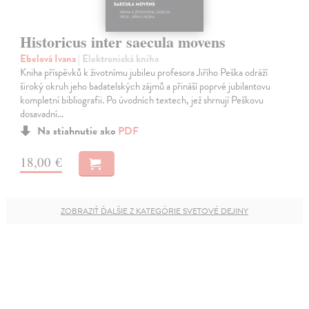
Historicus inter saecula movens
Ebelová Ivana
| Elektronická kniha
Kniha příspěvků k životnímu jubileu profesora Jiřího Peška odráží
široký okruh jeho badatelských zájmů a přináší poprvé jubilantovu
kompletní bibliografii. Po úvodních textech, jež shrnují Peškovu
dosavadní…
Na stiahnutie ako
PDF
18,00 €
ZOBRAZIŤ ĎALŠIE Z KATEGÓRIE SVETOVÉ DEJINY