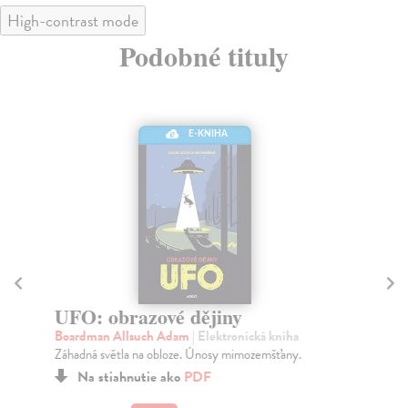
High-contrast mode
Podobné tituly
E-KNIHA
UFO: obrazové dějiny
D
Boardman Allsuch Adam
| Elektronická kniha
Sa
Záhadná světla na obloze. Únosy mimozemšťany.
Kro
pra
Na stiahnutie ako
PDF