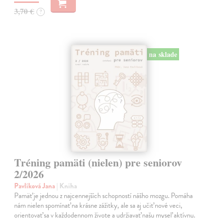
3,70 €
?
na sklade
Tréning pamäti (nielen) pre seniorov
2/2026
Pavlíková Jana
| Kniha
Pamäť je jednou z najcennejších schopností nášho mozgu. Pomáha
nám nielen spomínať na krásne zážitky, ale sa aj učiť nové veci,
orientovať sa v každodennom živote a udržiavať našu myseľ aktívnu.