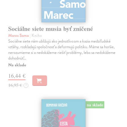
Sociálne siete musia byť zničené
Marec Samo
| Kniha
Sociálne siete nám ubližujú ako jednotlivcom a kazia medziľudské
vzťahy, rozkladajú spoločnosť a deformujú politiku. Máme sa horšie,
nerozumieme si a nedokážeme riešiť problémy, lebo sa nedokážeme
dohodnúť…
Na sklade
16,44 €
16,95 €
?
na sklade