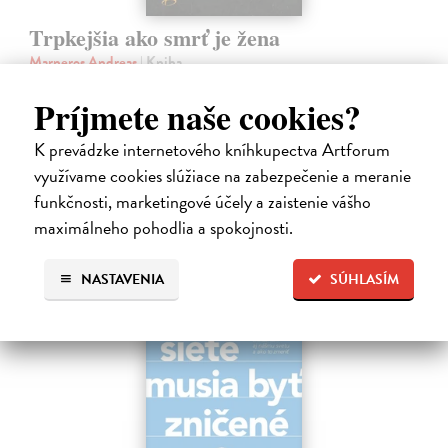
Trpkejšia ako smrť je žena
Marneros Andreas
| Kniha
JE TO MOŽNO NAJVÄČŠIA REVOLÚCIA NAŠICH DNÍ:
rovnocennosť a rovnoprávnosť ženy a muža. Vojna a mier medzi
Príjmete naše cookies?
pohlaviami sa však nezačali feminizmom 20. storočia, ale ich
spolužitím.
K prevádzke internetového kníhkupectva Artforum
Zasielame do 14 dní
využívame cookies slúžiace na zabezpečenie a meranie
funkčnosti, marketingové účely a zaistenie vášho
22,05 €
maximálneho pohodlia a spokojnosti.
24,50 €
?
NASTAVENIA
SÚHLASÍM
na sklade