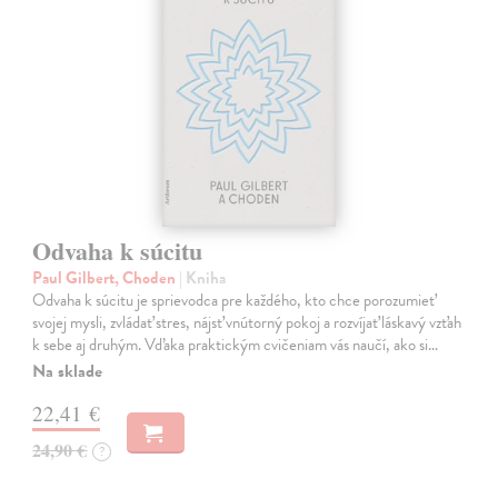
Odvaha k súcitu
Paul Gilbert, Choden
| Kniha
Odvaha k súcitu je sprievodca pre každého, kto chce porozumieť
svojej mysli, zvládať stres, nájsť vnútorný pokoj a rozvíjať láskavý vzťah
k sebe aj druhým. Vďaka praktickým cvičeniam vás naučí, ako si…
Na sklade
22,41 €
24,90 €
?