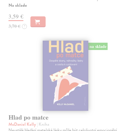
Na sklade
3,59 €
3,70 €
?
na sklade
Hlad po matce
McDaniel Kelly
| Kniha
Neustálé hledání mateřské lásky může být celoživotní emocionální