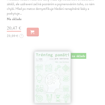
zátěží, ale uzdravení začíná poznáním a pojmenováním toho, co nám
chybí. Hlad po matce demystifikuje hledání nenaplněné lásky a
poskytuje…
Na sklade
20,47 €
21,10 €
?
na sklade