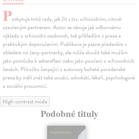
P
oskytuje totiž rady, jak žít s tzv. schizoidním, citově
uzavřeným partnerem. Autor se věnuje jak odbornému
výkladu o schizoidní osobnosti, tak příkladům z praxe a
praktickým doporučením. Publikace je psána především s
ohledem na ženy-partnerky, ale může sloužit také mužům
jako pomůcka k sebereflexi nebo jako poučení o schizoidních
ženách. Příručku čerpající z autorovy bohaté poradenské
praxe by měli znát také soudci, advokáti, lékaři, psychologové
a sociální pracovníci.
High-contrast mode
Podobné tituly