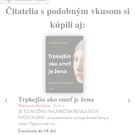
Čitatelia s podobným vkusom si
kúpili aj:
Trpkejšia ako smrť je žena
P
Marneros Andreas
| Kniha
Bor
JE TO MOŽNO NAJVÄČŠIA REVOLÚCIA
Tát
NAŠICH DNÍ: rovnocennosť a rovnoprávnosť ženy a
Bor
muža. Vojna a mier m...
Na
Zasielame do 14 dní