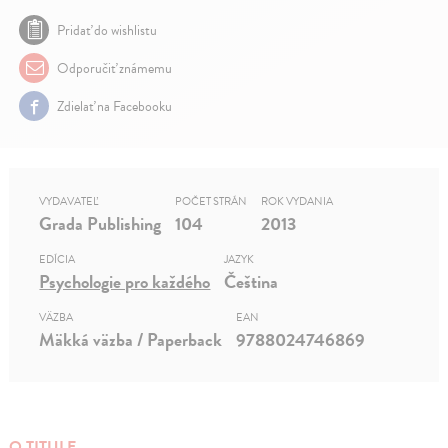
Pridať do wishlistu
Odporučiť známemu
Zdielať na Facebooku
VYDAVATEĽ
POČET STRÁN
ROK VYDANIA
Grada Publishing
104
2013
EDÍCIA
JAZYK
Psychologie pro každého
Čeština
VÄZBA
EAN
Mäkká väzba / Paperback
9788024746869
O TITULE