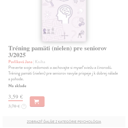
Tréning pamäti (nielen) pre seniorov
3/2025
Pavlíková Jana
| Kniha
Preverte svoje vedomosti a zachovajte si myseľ sviežu a činorodú.
Tréning pamäti (nielen) pre seniorov navyše prispeje j k dobrej nálade
a pohode.
Na sklade
3,59 €
3,70 €
?
ZOBRAZIŤ ĎALŠIE Z KATEGÓRIE PSYCHOLÓGIA