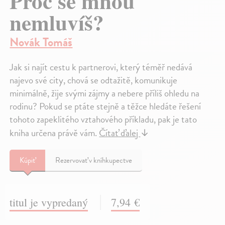
Proč se mnou
nemluvíš?
Novák Tomáš
Jak si najít cestu k partnerovi, který téměř nedává
najevo své city, chová se odtažitě, komunikuje
minimálně, žije svými zájmy a nebere příliš ohledu na
rodinu? Pokud se ptáte stejně a těžce hledáte řešení
tohoto zapeklitého vztahového příkladu, pak je tato
kniha určena právě vám.
Čítať ďalej
↓
Kúpiť
Rezervovať v kníhkupectve
titul je vypredaný
7,94 €