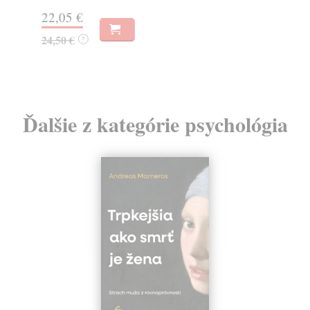
18
22,05 €
19
24,50 €
?
Ďalšie z kategórie psychológia