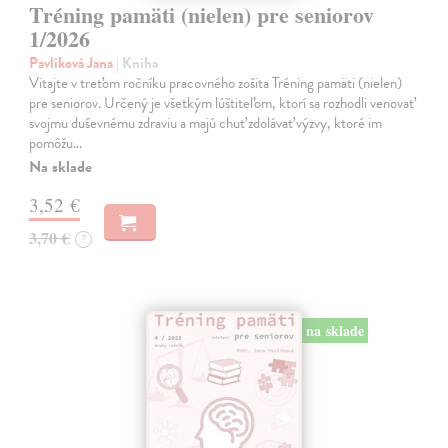
Tréning pamäti (nielen) pre seniorov
1/2026
Pavlíková Jana
| Kniha
Vitajte v treťom ročníku pracovného zošita Tréning pamäti (nielen)
pre seniorov. Určený je všetkým lúštiteľom, ktorí sa rozhodli venovať
svojmu duševnému zdraviu a majú chuť zdolávať výzvy, ktoré im
pomôžu…
Na sklade
3,52 €
3,70 €
?
na sklade