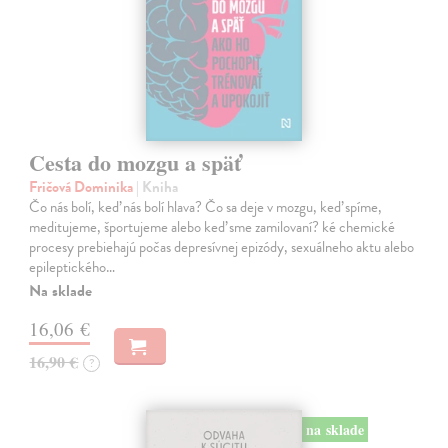
Cesta do mozgu a späť
Fričová Dominika
| Kniha
Čo nás bolí, keď nás bolí hlava? Čo sa deje v mozgu, keď spíme,
meditujeme, športujeme alebo keď sme zamilovaní? ké chemické
procesy prebiehajú počas depresívnej epizódy, sexuálneho aktu alebo
epileptického…
Na sklade
16,06 €
16,90 €
?
na sklade