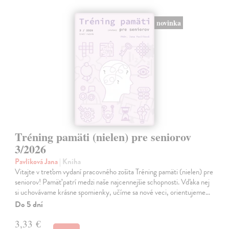
novinka
Tréning pamäti (nielen) pre seniorov
3/2026
Pavlíková Jana
| Kniha
Vitajte v treťom vydaní pracovného zošita Tréning pamäti (nielen) pre
seniorov! Pamäť patrí medzi naše najcennejšie schopnosti. Vďaka nej
si uchovávame krásne spomienky, učíme sa nové veci, orientujeme…
Do 5 dní
3,33 €