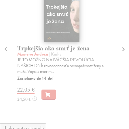
Trpkejšia ako smrť je žena
P
Marneros Andreas
| Kniha
Bor
JE TO MOŽNO NAJVÄČŠIA REVOLÚCIA
Tát
NAŠICH DNÍ: rovnocennosť a rovnoprávnosť ženy a
Bor
muža. Vojna a mier m...
Na
Zasielame do 14 dní
18
22,05 €
19
24,50 €
?
High-contrast mode