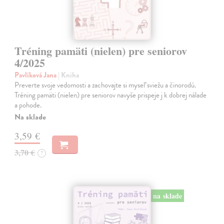
Tréning pamäti (nielen) pre seniorov
4/2025
Pavlíková Jana
| Kniha
Preverte svoje vedomosti a zachovajte si myseľ sviežu a činorodú.
Tréning pamäti (nielen) pre seniorov navyše prispeje j k dobrej nálade
a pohode.
Na sklade
3,59 €
3,70 €
?
na sklade