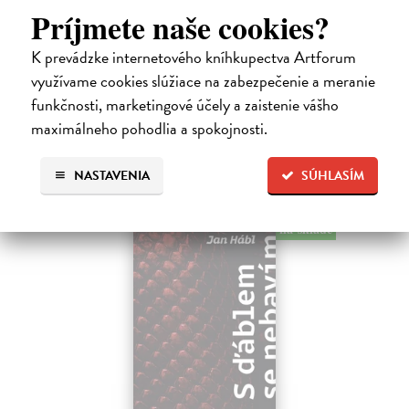
Kundera Milan
| Kniha
Príjmete naše cookies?
Pomalost, chronologicky první ze čtyř románů Milana Kundery
napsaných francouzsky, vychází v českém překladu Anny
K prevádzke internetového kníhkupectva Artforum
Kareninové. Vydávání Kunderových románů v českém jazyce se
uzavírá.
využívame cookies slúžiace na zabezpečenie a meranie
Na sklade
funkčnosti, marketingové účely a zaistenie vášho
maximálneho pohodlia a spokojnosti.
14,73 €
15,50 €
?
NASTAVENIA
SÚHLASÍM
na sklade