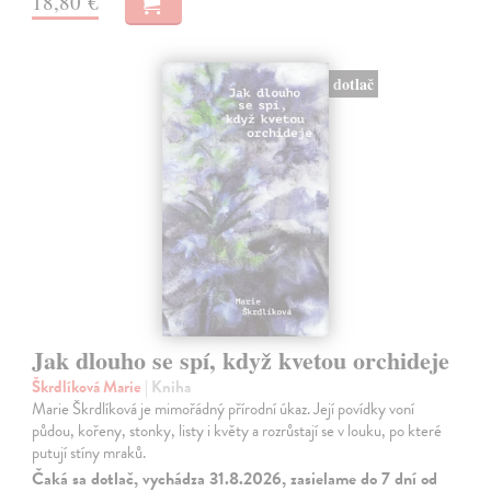
18,80 €
dotlač
Jak dlouho se spí, když kvetou orchideje
Škrdlíková Marie
| Kniha
Marie Škrdlíková je mimořádný přírodní úkaz. Její povídky voní
půdou, kořeny, stonky, listy i květy a rozrůstají se v louku, po které
putují stíny mraků.
Čaká sa dotlač, vychádza 31.8.2026, zasielame do 7 dní od