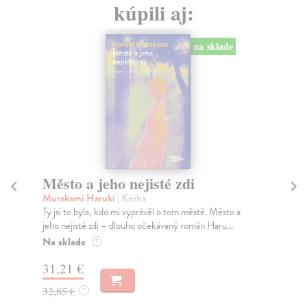
kúpili aj:
na sklade
Město a jeho nejisté zdi
Tr
Murakami Haruki
| Kniha
Ma
Ty jsi to byla, kdo mi vyprávěl o tom městě. Město a
JE
jeho nejisté zdi – dlouho očekávaný román Haru...
NAŠ
muž
Na sklade
?
Za
31,21 €
22
32,85 €
?
24