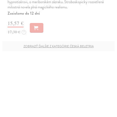
hypnotizérovi, o mariborském zázraku. Stroboskopicky rozostřená
milostná novela plná magického realismu.
Zasielame do 12 dní
15,57 €
17,30 €
?
ZOBRAZIŤ ĎALŠIE Z KATEGÓRIE ČESKÁ BELETRIA