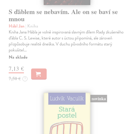
S ďáblem se nebavím. Ale on se baví se
mnou
Hábl Jan
| Kniha
Kniha Jana Hábla je volně inspirovaná slavným dílem Rady zkušeného
ďábla C. S. Lewise, které autor s úctou připomíná, ale zároveň
přizpůsobuje realitě dneška. V duchu původního formátu starý
pokušitel…
Na sklade
7,13 €
7,50 €
?
novinka