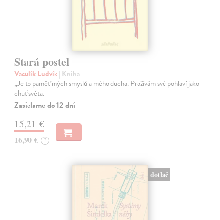
Stará postel
Vaculík Ludvík
| Kniha
„Je to paměť mých smyslů a mého ducha. Prožívám své pohlaví jako
chuť světa.
Zasielame do 12 dní
15,21 €
16,90 €
?
dotlač