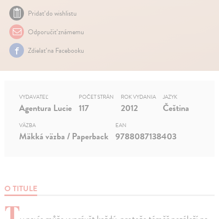
Pridať do wishlistu
Odporučiť známemu
Zdielať na Facebooku
VYDAVATEĽ
POČET STRÁN
ROK VYDANIA
JAZYK
Agentura Lucie
117
2012
Čeština
VÄZBA
EAN
Mäkká väzba / Paperback
9788087138403
O TITULE
T
y navíc může vyprávět každý, protože téměř nezáleží na