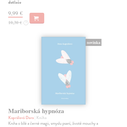
dotlače
9,99 €
10,30 €
?
novinka
Mariborská hypnóza
Kaprálová Dora
| Kniha
Kniha o bílé a černé magii, smyslu psaní, životě mouchy a