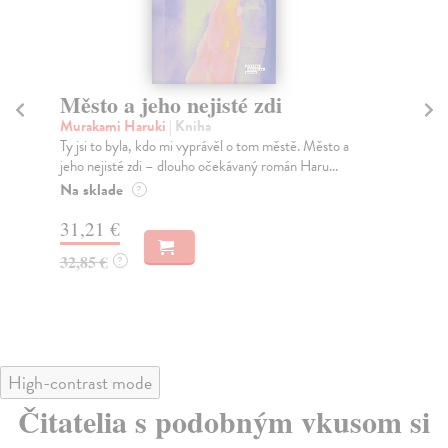
Město a jeho nejisté zdi
Tr
Murakami Haruki
| Kniha
Ma
Ty jsi to byla, kdo mi vyprávěl o tom městě. Město a
JE
jeho nejisté zdi – dlouho očekávaný román Haru...
NAŠ
muž
Na sklade
?
Za
31,21 €
22
32,85 €
?
24
High-contrast mode
Čitatelia s podobným vkusom si