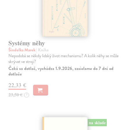
Systémy něhy
Šindelka Marek
| Kniha
Nepodobá se někdy lidský život mechanismu? A kolik něhy se může
skrývat ve stroji?
Čaká sa dotlač, vychádza 1.9.2026, zasielame do 7 dní od
dotlače
22,33 €
23,50 €
?
na sklade