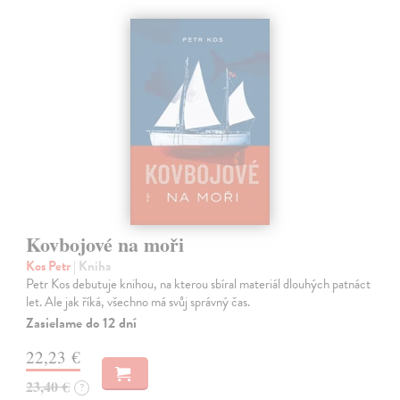
Kovbojové na moři
Kos Petr
| Kniha
Petr Kos debutuje knihou, na kterou sbíral materiál dlouhých patnáct
let. Ale jak říká, všechno má svůj správný čas.
Zasielame do 12 dní
22,23 €
23,40 €
?