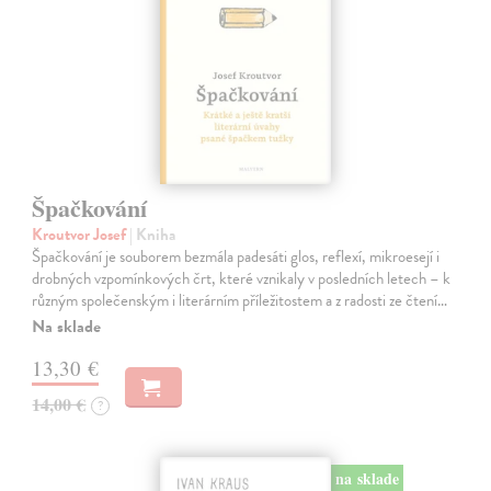
Špačkování
Kroutvor Josef
| Kniha
Špačkování je souborem bezmála padesáti glos, reflexí, mikroesejí i
drobných vzpomínkových črt, které vznikaly v posledních letech – k
různým společenským i literárním příležitostem a z radosti ze čtení…
Na sklade
13,30 €
14,00 €
?
na sklade