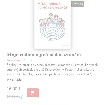
novinka
Moje rodina a jiná nedorozumění
Kraus Ivan
| Kniha
Sbírka, kterou držíte v ruce, představuje konečně úplný soubor všech
autorových povídek o rodině Krausových. V Kostelní ulici na Letné
žilo po boku tatínka, navrátilce z pekla nacistických koncentráků,…
Na sklade
16,00 €
16,49 €
?