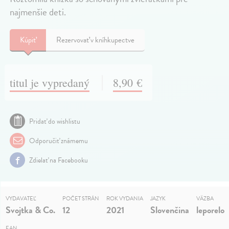
najmenšie deti.
Kúpiť
Rezervovať v kníhkupectve
titul je vypredaný
8,90 €
Pridať do wishlistu
Odporučiť známemu
Zdielať na Facebooku
VYDAVATEĽ
POČET STRÁN
ROK VYDANIA
JAZYK
VÄZBA
Svojtka & Co.
12
2021
Slovenčina
leporelo
EAN