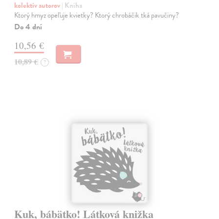
kolektív autorov
| Kniha
Ktorý hmyz opeľuje kvietky? Ktorý chrobáčik tká pavučiny?
Do 4 dní
10,56 €
10,89 €
?
Kuk, bábätko! Látková knižka