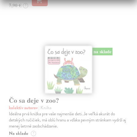
7,90 €
?
na sklade
Čo sa deje v zoo?
kolektív autorov
| Kniha
Ideálna prvá knižka pre vaše najmenšie deti. Je veľká akurát do
detských ručičiek, má oblú hranu a vďaka pevným stránkam vydrží aj
menej šetrné zaobchádzanie.
Na sklade
?