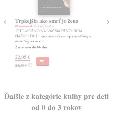
Trpkejšia ako smrť je žena
P
Marneros Andreas
| Kniha
Bor
JE TO MOŽNO NAJVÄČŠIA REVOLÚCIA
Tát
NAŠICH DNÍ: rovnocennosť a rovnoprávnosť ženy a
Bor
muža. Vojna a mier m...
Na
Zasielame do 14 dní
18
22,05 €
19
24,50 €
?
Ďalšie z kategórie knihy pre deti
od 0 do 3 rokov