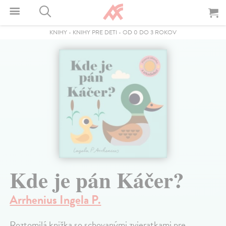
KNIHY
-
KNIHY PRE DETI
-
OD 0 DO 3 ROKOV
Kde je pán Káčer?
Arrhenius Ingela P.
Roztomilá knižka so schovanými zvieratkami pre