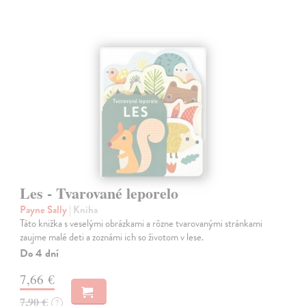
Les - Tvarované leporelo
Payne Sally
| Kniha
Táto knižka s veselými obrázkami a rôzne tvarovanými stránkami
zaujme malé deti a zoznámi ich so životom v lese.
Do 4 dní
7,66 €
7,90 €
?