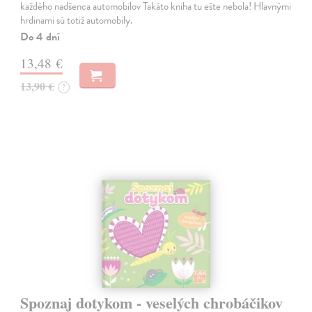
každého nadšenca automobilov Takáto kniha tu ešte nebola! Hlavnými
hrdinami sú totiž automobily.
Do 4 dní
13,48 €
13,90 €
?
Spoznaj dotykom - veselých chrobáčikov