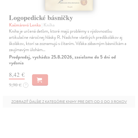
Logopedické básničky
Kačmárová Lenka
| Kniha
Kniha je určená deťom, ktoré majú problémy s výslovnosťou
artikulačne náročnej hlásky R. Nadchne všetkých predškolákov aj
školákov, ktorí sa zoznamujú s čítaním. Vďaka zábavným básničkám a
zaujímavým úlohám…
Predpredaj, vychádza 25.8.2026, zasielame do 5 dní od
vydania
8,42 €
9,90 €
?
ZOBRAZIŤ ĎALŠIE Z KATEGÓRIE KNIHY PRE DETI OD 0 DO 3 ROKOV