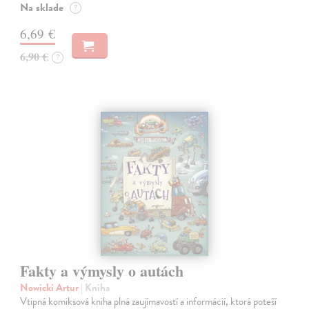
Na sklade
?
6,69 €
6,90 €
?
Fakty a výmysly o autách
Nowicki Artur
| Kniha
Vtipná komiksová kniha plná zaujímavostí a informácií, ktorá poteší