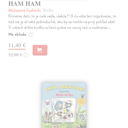
HAM HAM
Mičianová Ľudmila
| Kniha
Kŕmenie detí, to je celá veda, všakže?! A čo ešte len rozprávanie, to
tiež nie je až také jednoduché, ako by sa mohlo na prvý pohľad zdať.
V rukách držíte knižku určenú práve na rozvoj reči a rozšírenie…
Na sklade
?
11,40 €
12,00 €
?