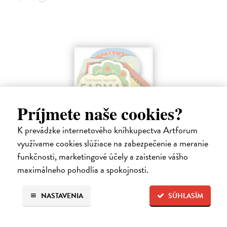
Príjmete naše cookies?
K prevádzke internetového kníhkupectva Artforum
využívame cookies slúžiace na zabezpečenie a meranie
Farma - Tvarované leporelo
funkčnosti, marketingové účely a zaistenie vášho
kolektív autorov
| Kniha
maximálneho pohodlia a spokojnosti.
Táto knižka s veselými obrázkami a rôzne tvarovanými stránkami
zaujme malé deti a zoznámi ich so zvieratami na farme.
NASTAVENIA
SÚHLASÍM
Do 4 dní
7,66 €