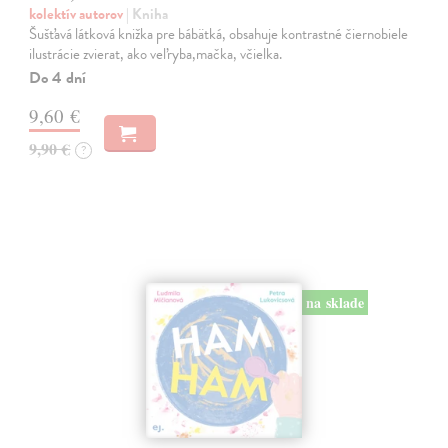
kolektív autorov
| Kniha
Šušťavá látková knižka pre bábätká, obsahuje kontrastné čiernobiele
ilustrácie zvierat, ako veľryba,mačka, včielka.
Do 4 dní
9,60 €
9,90 €
?
na sklade