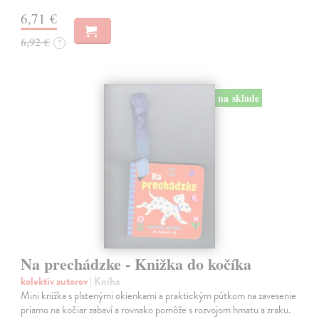
6,71 €
6,92 €
?
na sklade
Na prechádzke - Knižka do kočíka
kolektív autorov
| Kniha
Mini knižka s plstenými okienkami a praktickým pútkom na zavesenie
priamo na kočiar zabaví a rovnako pomôže s rozvojom hmatu a zraku.