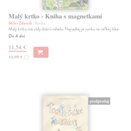
Malý krtko - Kniha s magnetkami
Miler Zdeněk
| Kniha
Malý krtko má vždy dobrú náladu. Najradšej je vonku na veľkej lúke.
Do 4 dní
11,54 €
11,90 €
?
predpredaj