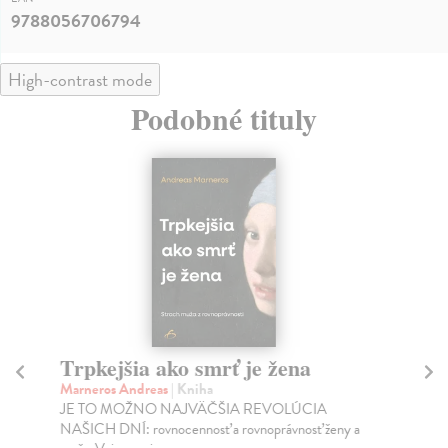
9788056706794
High-contrast mode
Podobné tituly
Trpkejšia ako smrť je žena
P
Marneros Andreas
| Kniha
Bor
JE TO MOŽNO NAJVÄČŠIA REVOLÚCIA
Tát
NAŠICH DNÍ: rovnocennosť a rovnoprávnosť ženy a
Bor