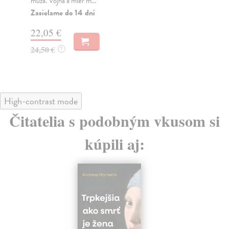
muža. Vojna a mier m...
Na
Zasielame do 14 dní
18
22,05 €
19
24,50 €
?
High-contrast mode
Čitatelia s podobným vkusom si
kúpili aj: