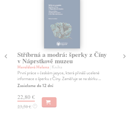
Stříbrná a modrá: šperky z Číny
T
v Náprstkově muzeu
Lo
Jac
Heroldová Helena
| Kniha
a u
První práce v českém jazyce, která přináší ucelené
informace o šperku z Číny. Zaměřuje se na sbírku ...
Na
Zasielame do 12 dní
27
22,80 €
28
23,50 €
?