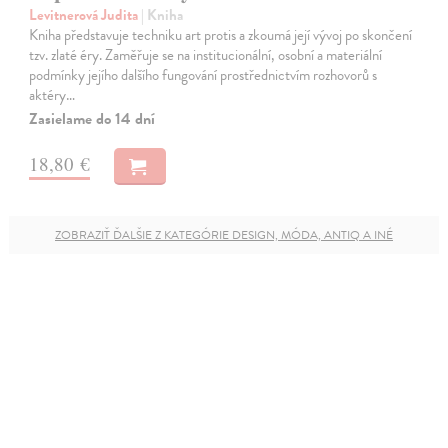
Levitnerová Judita
| Kniha
Kniha představuje techniku art protis a zkoumá její vývoj po skončení
tzv. zlaté éry. Zaměřuje se na institucionální, osobní a materiální
podmínky jejího dalšího fungování prostřednictvím rozhovorů s
aktéry…
Zasielame do 14 dní
18,80 €
ZOBRAZIŤ ĎALŠIE Z KATEGÓRIE DESIGN, MÓDA, ANTIQ A INÉ