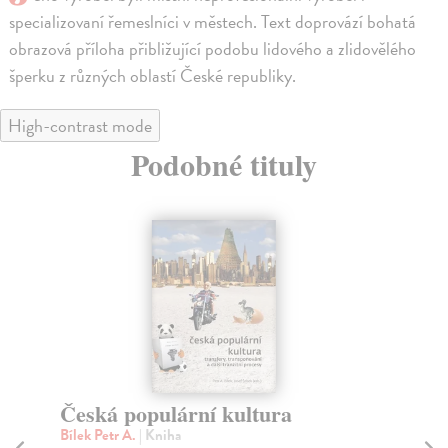
specializovaní řemeslníci v městech. Text doprovází bohatá
obrazová příloha přibližující podobu lidového a zlidovělého
šperku z různých oblastí České republiky.
High-contrast mode
Podobné tituly
Česká populární kultura
St
tv
Bílek Petr A.
| Kniha