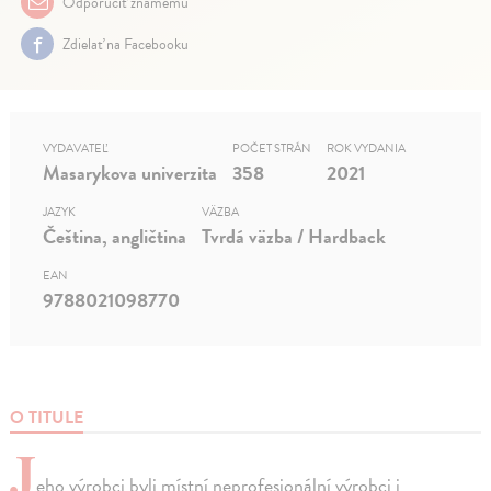
Odporučiť známemu
Zdielať na Facebooku
VYDAVATEĽ
POČET STRÁN
ROK VYDANIA
Masarykova univerzita
358
2021
JAZYK
VÄZBA
Čeština, angličtina
Tvrdá väzba / Hardback
EAN
9788021098770
O TITULE
J
eho výrobci byli místní neprofesionální výrobci i