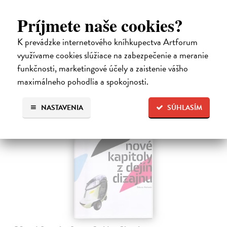
ktorá je právom považovaná za zakladateľskú klasiku odbore
vizuálnych štúdií. Sedem esejí (z ktorých tri sú čisto obrazové) sa
Príjmete naše cookies?
zaoberá…
Zasielame do 12 dní
K prevádzke internetového kníhkupectva Artforum
využívame cookies slúžiace na zabezpečenie a meranie
13,48 €
funkčnosti, marketingové účely a zaistenie vášho
13,90 €
?
maximálneho pohodlia a spokojnosti.
NASTAVENIA
SÚHLASÍM