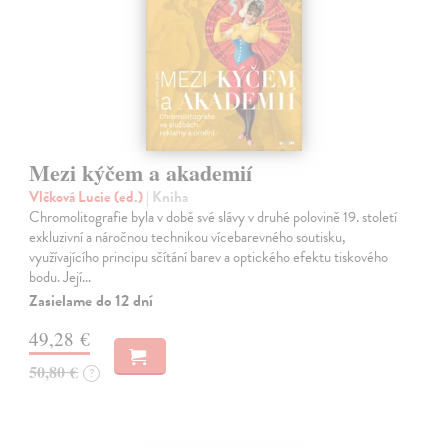
Mezi kýčem a akademií
Vlčková Lucie (ed.)
| Kniha
Chromolitografie byla v době své slávy v druhé polovině 19. století
exkluzivní a náročnou technikou vícebarevného soutisku,
využívajícího principu sčítání barev a optického efektu tiskového
bodu. Její…
Zasielame do 12 dní
49,28 €
50,80 €
?