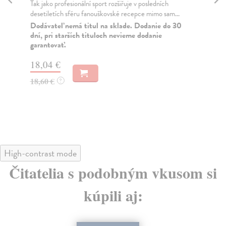
Tak jako profesionální sport rozšiřuje v posledních
Ros
desetiletích sféru fanouškovské recepce mimo sam...
Bil
vol
Dodávateľ nemá titul na sklade. Dodanie do 30
dní, pri starších tituloch nevieme dodanie
Za
garantovať.
32
18,04 €
33
18,60 €
?
High-contrast mode
Čitatelia s podobným vkusom si
kúpili aj: