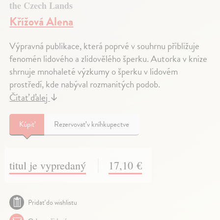
the Czech Lands
Křížová Alena
Výpravná publikace, která poprvé v souhrnu přibližuje
fenomén lidového a zlidovělého šperku. Autorka v knize
shrnuje mnohaleté výzkumy o šperku v lidovém
prostředí, kde nabýval rozmanitých podob.
Čítať ďalej
↓
Kúpiť
Rezervovať v kníhkupectve
titul je vypredaný
17,10 €
Pridať do wishlistu