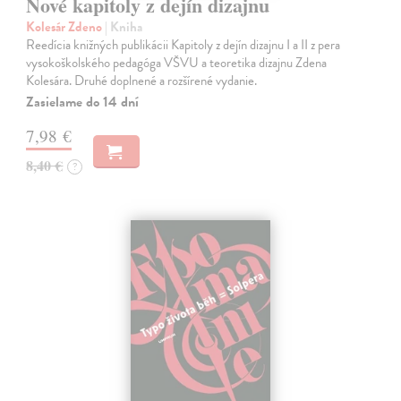
Nové kapitoly z dejín dizajnu
Kolesár Zdeno
| Kniha
Reedícia knižných publikácii Kapitoly z dejín dizajnu I a II z pera
vysokoškolského pedagóga VŠVU a teoretika dizajnu Zdena
Kolesára. Druhé doplnené a rozšírené vydanie.
Zasielame do 14 dní
7,98 €
8,40 €
?