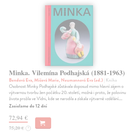
Minka. Vilemína Podhajská (1881-1963)
Bendová Eva, Míčová Marie, Neumannová Eva (ed.)
| Kniha
Osobnost Minky Podhajské zůstávala doposud mimo hlavní zájem o
výtvarnou tvorbu žen počátku 20. století, možná i proto, že polovinu
života prožila ve Vídni, kde se narodila a získala výtvarné vzdělání.…
Zasielame do 12 dní
72,94 €
75,20 €
?