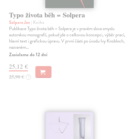
Typo života běh = Solpera
Solpera Jan
| Kniha
Publikace Typo života běh = Solpera je v pravém slova smyslu
autorskou monografií, pokud jde o celkovou koncepci, výběr prací,
hlavní text i grafickou úpravu. V první části po úvodu Ivy Knobloch,
nazvaném…
Zasielame do 12 dní
25,12 €
25,90 €
?