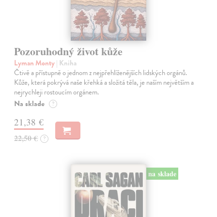
Pozoruhodný život kůže
Lyman Monty
| Kniha
Čtivě a přístupně o jednom z nejpřehlíženějších lidských orgánů.
Kůže, která pokrývá naše křehká a složitá těla, je naším největším a
nejrychleji rostoucím orgánem.
Na sklade
?
21,38 €
22,50 €
?
na sklade