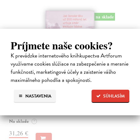
na sklade
Príjmete naše cookies?
K prevádzke internetového kníhkupectva Artforum
využívame cookies slúžiace na zabezpečenie a meranie
funkčnosti, marketingové účely a zaistenie vášho
maximálneho pohodlia a spokojnosti.
Eva
Bohannon Cat
| Kniha
NASTAVENIA
SÚHLASÍM
Kniha, která splácí staletý dluh ženám i evoluční biologii. Kniha Eva
sleduje strhující příběh vývoje ženského těla od prvních savců po
současnost.
Na sklade
?
31,26 €