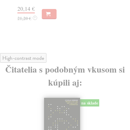
dní
20,14 €
gar
21,20 €
?
13
13
High-contrast mode
Čitatelia s podobným vkusom si
kúpili aj: