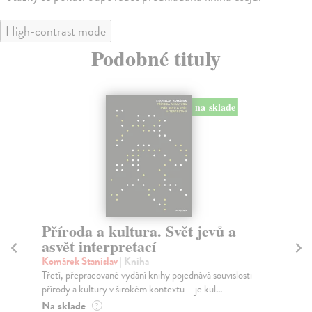
High-contrast mode
Podobné tituly
na sklade
Příroda a kultura. Svět jevů a
M
asvět interpretací
da
Komárek Stanislav
| Kniha
Br
Třetí, přepracované vydání knihy pojednává souvislosti
Pub
přírody a kultury v širokém kontextu – je kul...
bio
Na sklade
Do
?