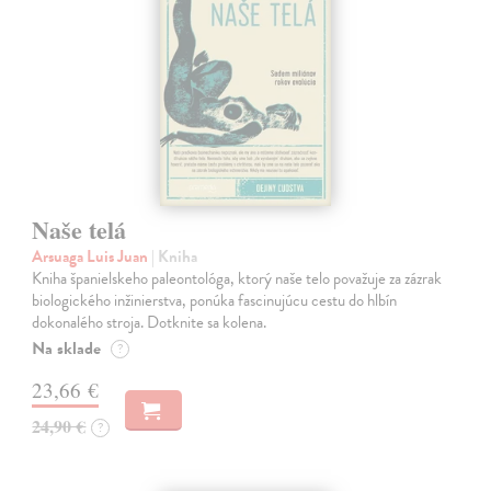
Naše telá
Arsuaga Luis Juan
| Kniha
Kniha španielskeho paleontológa, ktorý naše telo považuje za zázrak
biologického inžinierstva, ponúka fascinujúcu cestu do hlbín
dokonalého stroja. Dotknite sa kolena.
Na sklade
?
23,66 €
24,90 €
?