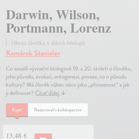
Darwin, Wilson,
Portmann, Lorenz
Obraz člověka v dílech biologů
Komárek Stanislav
Co soudili význační biologové 19. a 20. století o člověku,
jeho původu, evoluci, ontogenezi, povaze, co o původu
kultury? Má člověk vůbec něco jako „přirozenost“ a jak
ji definovat?
Čítať ďalej
↓
Kúpiť
Rezervovať v kníhkupectve
13,48 €