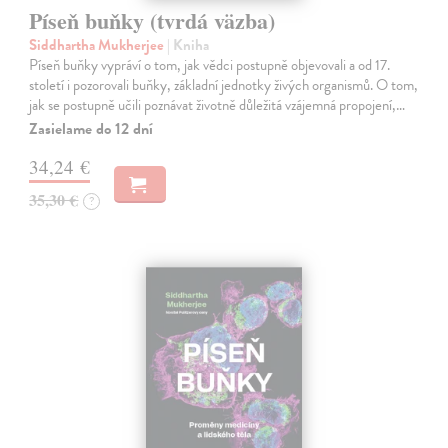
Píseň buňky (tvrdá väzba)
Siddhartha Mukherjee
| Kniha
Píseň buňky vypráví o tom, jak vědci postupně objevovali a od 17.
století i pozorovali buňky, základní jednotky živých organismů. O tom,
jak se postupně učili poznávat životně důležitá vzájemná propojení,…
Zasielame do 12 dní
34,24 €
35,30 €
?