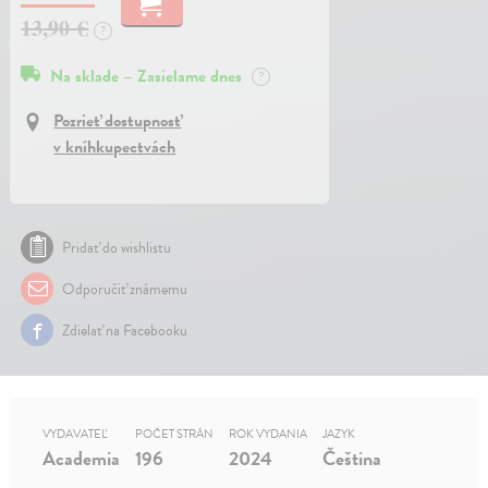
13,90 €
?
Na sklade – Zasielame dnes
?
Pozrieť dostupnosť
v kníhkupectvách
Pridať do wishlistu
Odporučiť známemu
Zdielať na Facebooku
VYDAVATEĽ
POČET STRÁN
ROK VYDANIA
JAZYK
Academia
196
2024
Čeština