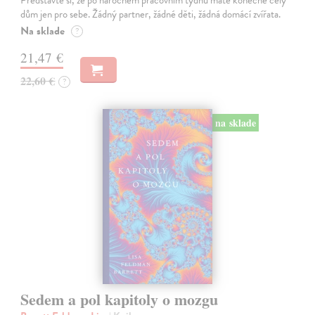
Představte si, že po náročném pracovním týdnu máte konečně celý
dům jen pro sebe. Žádný partner, žádné děti, žádná domácí zvířata.
Na sklade
?
21,47 €
22,60 €
?
na sklade
Sedem a pol kapitoly o mozgu