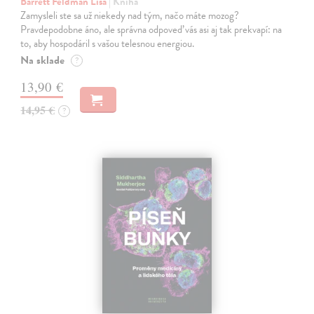
Barrett Feldman Lisa
| Kniha
Zamysleli ste sa už niekedy nad tým, načo máte mozog?
Pravdepodobne áno, ale správna odpoveď vás asi aj tak prekvapí: na
to, aby hospodáril s vašou telesnou energiou.
Na sklade
?
13,90 €
14,95 €
?