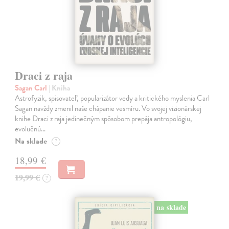
Draci z raja
Sagan Carl
| Kniha
Astrofyzik, spisovateľ, popularizátor vedy a kritického myslenia Carl
Sagan navždy zmenil naše chápanie vesmíru. Vo svojej vizionárskej
knihe Draci z raja jedinečným spôsobom prepája antropológiu,
evolučnú…
Na sklade
?
18,99 €
19,99 €
?
na sklade