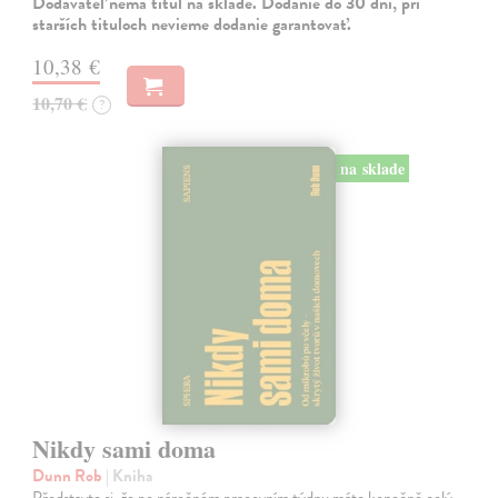
Dodávateľ nemá titul na sklade. Dodanie do 30 dní, pri
starších tituloch nevieme dodanie garantovať.
10,38 €
10,70 €
?
na sklade
Nikdy sami doma
Dunn Rob
| Kniha