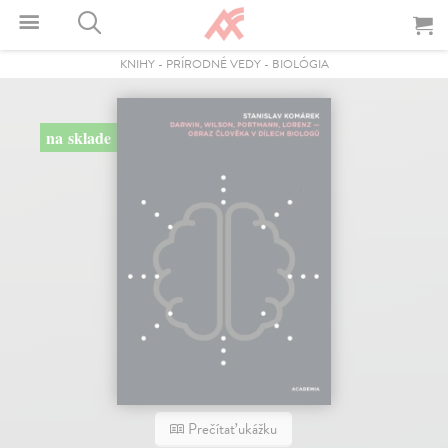
KNIHY
-
PRÍRODNÉ VEDY
-
BIOLÓGIA
na sklade
Prečítať ukážku