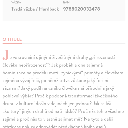
VÄZBA
EAN
Tvrdá väzba / Hardback
9788020032478
O TITULE
J
e ve srovnání s jinými živočišnými druhy „přirozeností
člověka nepřirozenost“? Jak proběhla ona tajemná
hominizace na předělu mezi „typickými“ primáty a člověkem,
zejména vývoj řeči, po němž sotva zůstane jaký fosilní
záznam? Jaký podíl na vzniku člověka má přírodní a jaký
pohlavní výběr? Proč k podobné transformaci živočišného
druhu v kulturní došlo v dějinách jen jednou? Jak se liší
„kultury“ jiných druhů od naší lidské? Proč nás tohle všechno
zajímá a proč nás to vlastně zajímat má? Na tyto a další
otázky se pokusí odpovědět předkládaná kniha esejů.