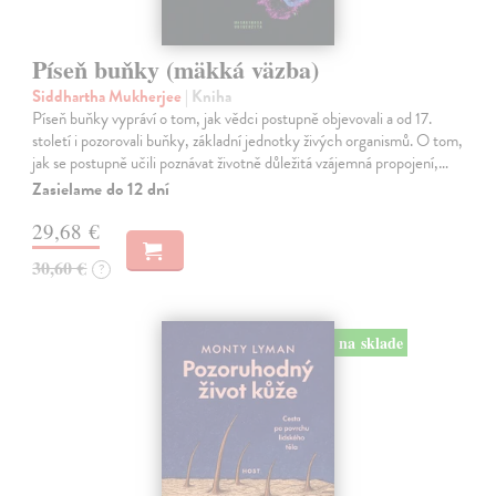
Píseň buňky (mäkká väzba)
Siddhartha Mukherjee
| Kniha
Píseň buňky vypráví o tom, jak vědci postupně objevovali a od 17.
století i pozorovali buňky, základní jednotky živých organismů. O tom,
jak se postupně učili poznávat životně důležitá vzájemná propojení,…
Zasielame do 12 dní
29,68 €
30,60 €
?
na sklade