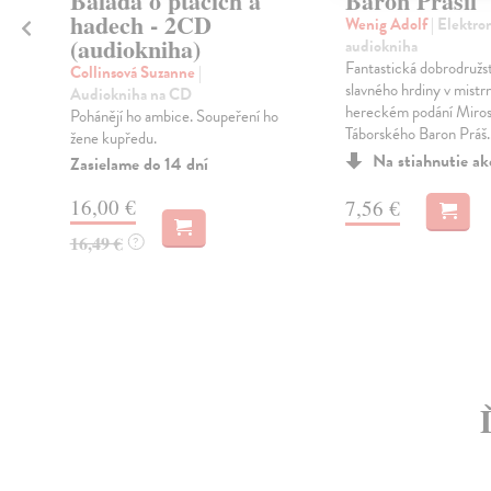
Balada o ptácích a
Baron Prášil
hadech - 2CD
Wenig Adolf
| Elektro
(audiokniha)
audiokniha
Fantastická dobrodružst
Collinsová Suzanne
|
slavného hrdiny v mist
Audiokniha na CD
hereckém podání Miros
Pohánějí ho ambice. Soupeření ho
Táborského Baron Práš..
žene kupředu.
Na stiahnutie a
Zasielame do 14 dní
16,00 €
7,56 €
16,49 €
?