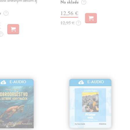
adosť dnešným deťom aj
Na sklade
?
12,56 €
e
?
12,95 €
€
?
?
E-AUDIO
E-AUDIO