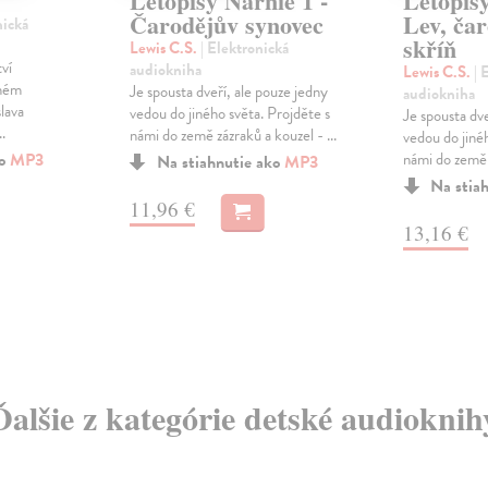
Letopisy Narnie 1 -
Letopisy
Čarodějův synovec
Lev, čar
nická
skříň
Lewis C.S.
| Elektronická
ví
audiokniha
Lewis C.S.
| 
rném
Je spousta dveří, ale pouze jedny
audiokniha
lava
vedou do jiného světa. Projděte s
Je spousta dve
.
námi do země zázraků a kouzel - ...
vedou do jinéh
ko
MP3
námi do země z
Na stiahnutie ako
MP3
Na stia
11,96 €
13,16 €
Ďalšie z kategórie detské audioknih