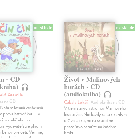
na sklade
na sklade
in - CD
Život v Malinových
okniha)
horách - CD
(audiokniha)
nská Ľudmila
|
ha na CD
Cabala Lukáš
| Audiokniha na CD
! Naša milovaná veršovaná
V tieni starých stromov Malinového
je prvou lastovičkou – ó
lesa to žije. Nie každý sa tu s každým
rvým vrabčiakom v
drží za labku, no na skutočné
nom vydavateľstve plnom
priateľstvo narazíte na každom
ríbehov pre deti. Veríme,
kroku.