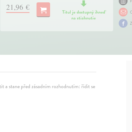
P
21,96 €
Titul je dostupný ihneď
O
na stiahnutie
Z
tit a stane před zásadním rozhodnutím: řídit se