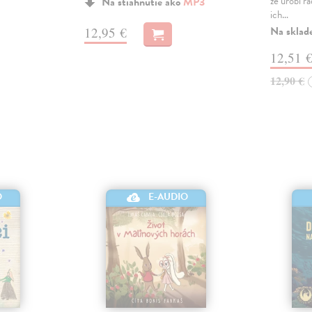
že urobí r
Na stiahnutie ako
MP3
ich…
Na sklad
12,95 €
12,51 
12,90 €
O
E-AUDIO