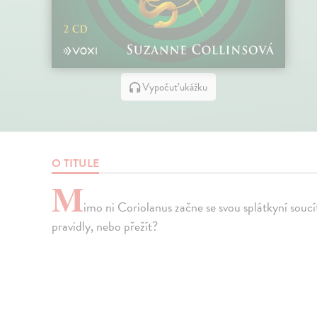
Vypočuť ukážku
O TITULE
M
imo ni Coriolanus začne se svou splátkyní soucí
pravidly, nebo přežít?