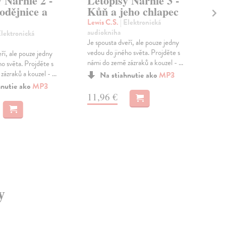
 Narnie 2 -
Letopisy Narnie 3 -
Le
odějnice a
Kůň a jeho chlapec
(k
Lewis C.S.
| Elektronická
Lew
audiokniha
aud
Elektronická
Je spousta dveří, ale pouze jedny
Je s
vedou do jiného světa. Projděte s
vedo
ří, ale pouze jedny
námi do země zázraků a kouzel - ...
do z
o světa. Projděte s
Narn
ázraků a kouzel - ...
Na stiahnutie ako
MP3
hnutie ako
MP3
11,96 €
27
y