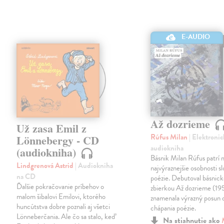
E-AUDIO
Až dozrieme
Už zasa Emil z
Rúfus Milan
| Elektronic
Lönnebergy - CD
audiokniha
(audiokniha)
Básnik Milan Rúfus patrí 
Lindgrenová Astrid
| Audiokniha
najvýraznejšie osobnosti s
na CD
poézie. Debutoval básnic
Ďalšie pokračovanie príbehov o
zbierkou Až dozrieme (19
malom šibalovi Emilovi, ktorého
znamenala výrazný posun
huncútstva dobre poznali aj všetci
chápania poézie.
Lönneberčania. Ale čo sa stalo, keď
Na stiahnutie ako