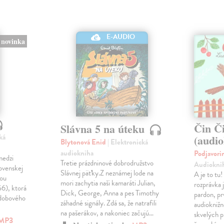
E-AUDIO
novinka
Čin Č
Slávna 5 na úteku
ká
(audi
Blytonová Enid
| Elektronická
audiokniha
Podjavori
medzi
Tretie prázdninové dobrodružstvo
Audiokni
lovenskej
Slávnej päťky.Z neznámej lode na
A je to tu
kou
mori zachytia naši kamaráti Julian,
rozprávka 
56), ktorá
Dick, George, Anna a pes Timothy
pardon, p
 dobového
záhadné signály. Zdá sa, že natrafili
audiokniž
na pašerákov, a nakoniec začujú…
skvelých p
MP3