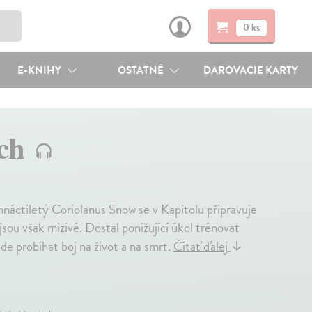
0 ks
E-KNIHY
OSTATNÉ
DAROVACIE KARTY
ech
náctiletý Coriolanus Snow se v Kapitolu připravuje
 jsou však mizivé. Dostal ponižující úkol trénovat
de probíhat boj na život a na smrt.
Čítať ďalej
↓