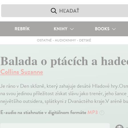
REBRÍK
KNIHY
BOOKS
OSTATNÉ
-
AUDIOKNIHY
-
DETSKÉ
Balada o ptácích a had
Collins Suzanne
Je ráno v Den sklizně, který zahajuje desáté Hladové hry.Osm
na svou jedinou příležitost získat slávu jako trenér, jeho šance
největšího outsidera, splátkyni z Dvanáctého kraje.V aréně bu
E-audio na stiahnutie v digitálnom formáte
MP3
?