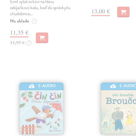
Emil vylial ockovi na hlavu
zabíjačkovú kašu, keď zlú správkyňu
13,00 €
chudobinca…
Na sklade
?
11,35 €
11,95 €
?
E-AUDIO
E-AUDI