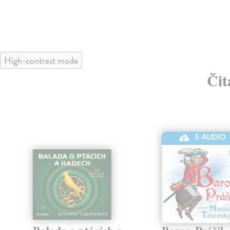
High-contrast mode
Čit
E-AUDIO