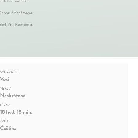
ridať do wishlistu
dporučiť známemu
dielať na Facebooku
VYDAVATEĽ
Voxi
VERZIA
Neskrátená
DĹŽKA
18 hod. 18 min.
ZVUK
Čeština