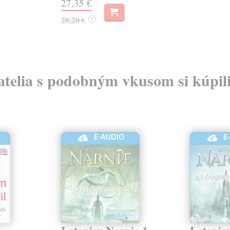
27,35 €
28,20 €
?
atelia s podobným vkusom si kúpili
E-AUDIO
E