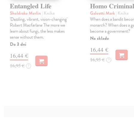
Entangled Life
Homo Criminal
Sheldrake Merlin
| Kniha
Galeotti Mark
| Kniha
'Dazzling, vibrant, vision-changing'
When does a bandit beco
Robert Macfarlane The more we
monarch? When does a g
learn about fungi, the less makes
become a government?
sense without them.
Na sklade
Do 3 dní
16,44 €
16,44 €
16,95 €
?
16,95 €
?