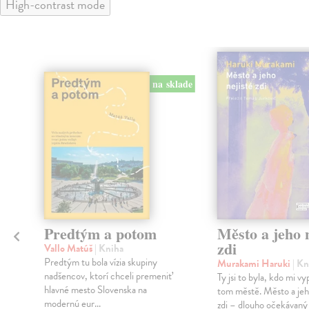
High-contrast mode
na sklade
Predtým a potom
Město a jeho n
zdi
Vallo Matúš
| Kniha
Predtým tu bola vízia skupiny
Murakami Haruki
| Kn
nadšencov, ktorí chceli premeniť
Ty jsi to byla, kdo mi vy
hlavné mesto Slovenska na
tom městě. Město a jeh
modernú eur...
zdi – dlouho očekávan