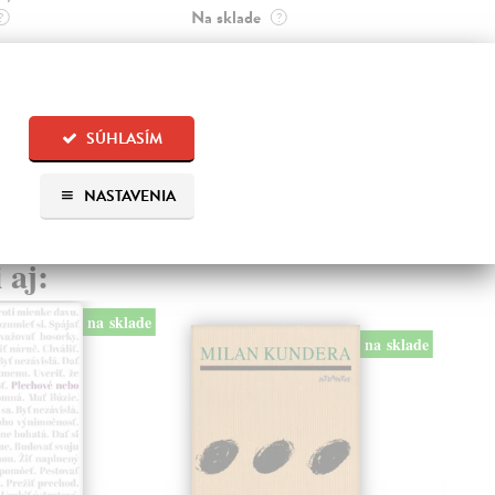
Na sklade
kľú
?
?
hist
14,73 €
Na 
15,50 €
?
23
SÚHLASÍM
24,
NASTAVENIA
 aj:
na sklade
na sklade