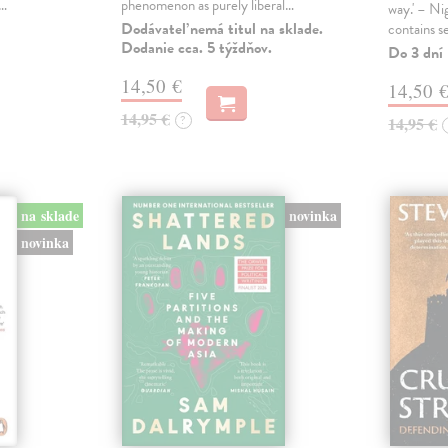
s…
phenomenon as purely liberal…
way.' – Ni
Dodávateľ nemá titul na sklade.
contains s
Dodanie cca. 5 týždňov.
Do 3 dní
14,50 €
14,50 
14,95 €
?
14,95 €
na sklade
novinka
novinka