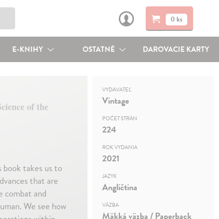
0 ks
E-KNIHY
OSTATNÉ
DAROVACIE KARTY
VYDAVATEĽ
Vintage
cience of the
POČET STRÁN
224
ROK VYDANIA
2021
s book takes us to
JAZYK
advances that are
Angličtina
we combat and
 human. We see how
VÄZBA
Mäkká väzba / Paperback
perations within