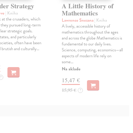
der Strategy
A Little History of
Mathematics
eve
| Kniha
 at the crusaders, which
Lawrence Snezana
| Kniha
 they pursued long-term
A lively, accessible history of
lear strategic goals.
mathematics throughout the ages
tates, and particularly
and across the globe Mathematics is
ocieties, often have been
fundamental to our daily lives.
 brutish and culturally…
Science, computing, economics—all
aspects of modern life rely on
some…
€
Na sklade
?
15,47 €
15,95 €
?