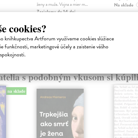
ženy a muža. Vojna a mier m...
Na sklade
Zasielame do 14 dní
18,91 €
22,05 €
še cookies?
19,90 €
?
24,50 €
?
ho kníhkupectva Artforum využívame cookies slúžiace
e funkčnosti, marketingové účely a zaistenie vášho
spokojnosti.
atelia s podobným vkusom si kúpili
na sklade