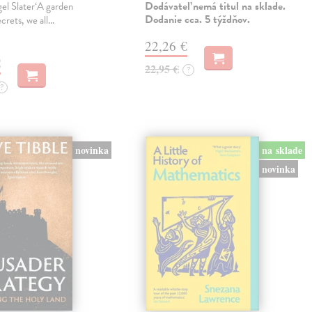
Dodávateľ nemá titul na sklade.
gel Slater‘A garden
Dodanie cca. 5 týždňov.
ecrets, we all…
22,26 €
€
22,95 €
?
?
novinka
na sklade
novinka