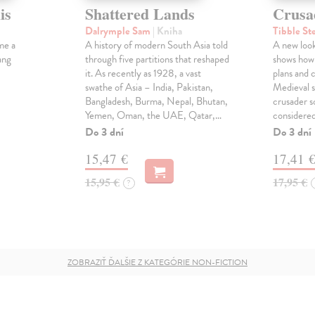
is
Shattered Lands
Crusa
Dalrymple Sam
| Kniha
Tibble St
me a
A history of modern South Asia told
A new look
ang
through five partitions that reshaped
shows how
it. As recently as 1928, a vast
plans and c
swathe of Asia – India, Pakistan,
Medieval s
Bangladesh, Burma, Nepal, Bhutan,
crusader s
Yemen, Oman, the UAE, Qatar,…
considered
Do 3 dní
Do 3 dní
15,47 €
17,41 
15,95 €
17,95 €
?
ZOBRAZIŤ ĎALŠIE Z KATEGÓRIE NON-FICTION