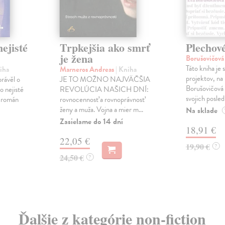
ejisté
Trpkejšia ako smrť
Plechov
je žena
Borušovičová
Táto kniha je
iha
Marneros Andreas
| Kniha
projektov, na
právěl o
JE TO MOŽNO NAJVÄČŠIA
Borušovičová 
o nejisté
REVOLÚCIA NAŠICH DNÍ:
svojich posled
ý román
rovnocennosť a rovnoprávnosť
ženy a muža. Vojna a mier m...
Na sklade
Zasielame do 14 dní
18,91 €
22,05 €
19,90 €
?
24,50 €
?
Ďalšie z kategórie non-fiction