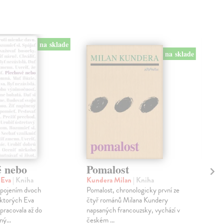
na sklade
na sklade
é nebo
Pomalost
Sl
pr
 Eva
| Kniha
Kundera Milan
| Kniha
sm
 spojením dvoch
Pomalost, chronologicky první ze
 ktorých Eva
čtyř románů Milana Kundery
Mik
pracovala až do
napsaných francouzsky, vychází v
Mon
ný...
českém ...
publ