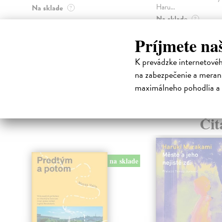
Haru...
Na sklade
?
Na sklade
?
18,55 €
31,21 €
Príjmete na
19,95 €
?
32,85 €
?
K prevádzke internetové
na zabezpečenie a merani
maximálneho pohodlia a 
High-contrast mode
Čit
na sklade