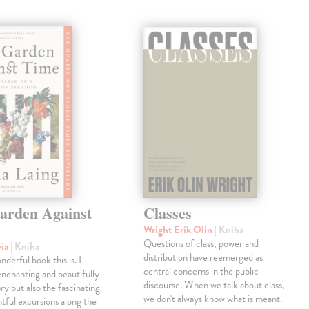
arden Against
Classes
Wright Erik Olin
| Kniha
Questions of class, power and
via
| Kniha
distribution have reemerged as
derful book this is. I
central concerns in the public
enchanting and beautifully
discourse. When we talk about class,
ry but also the fascinating
we don't always know what is meant.
tful excursions along the