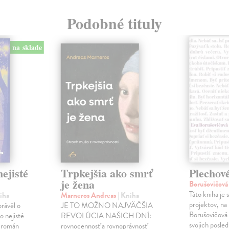
Podobné tituly
na sklade
ejisté
Trpkejšia ako smrť
Plechov
je žena
Borušovičová
Táto kniha je
iha
Marneros Andreas
| Kniha
projektov, na
právěl o
JE TO MOŽNO NAJVÄČŠIA
Borušovičová 
o nejisté
REVOLÚCIA NAŠICH DNÍ:
svojich posled
ý román
rovnocennosť a rovnoprávnosť