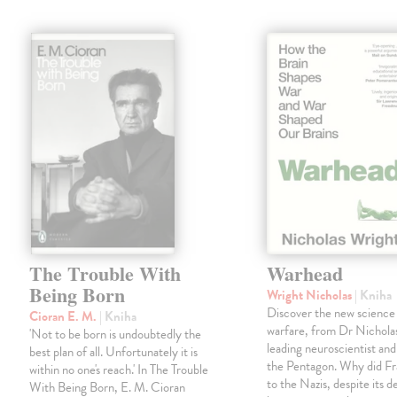
The Trouble With
Warhead
Being Born
Wright Nicholas
| Kniha
Discover the new science
Cioran E. M.
| Kniha
warfare, from Dr Nichola
'Not to be born is undoubtedly the
leading neuroscientist and
best plan of all. Unfortunately it is
the Pentagon. Why did Fr
within no one's reach.' In The Trouble
to the Nazis, despite its 
With Being Born, E. M. Cioran