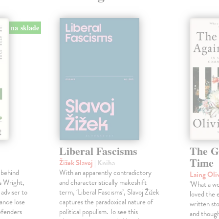
na sklade
Liberal Fascisms
The G
Time
Žižek Slavoj
| Kniha
 behind
With an apparently contradictory
Laing Oli
s Wright,
and characteristically makeshift
'What a won
 adviser to
term, ‘Liberal Fascisms’, Slavoj Žižek
loved the 
ance lose
captures the paradoxical nature of
written sto
defenders
political populism. To see this
and though