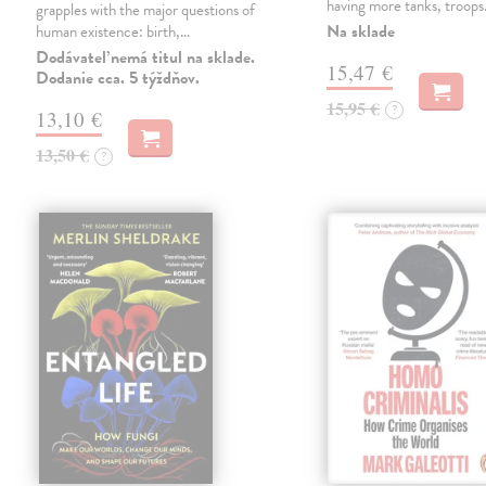
having more tanks, troop
grapples with the major questions of
Na sklade
human existence: birth,…
Dodávateľ nemá titul na sklade.
15,47 €
Dodanie cca. 5 týždňov.
15,95 €
?
13,10 €
13,50 €
?