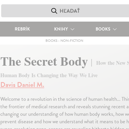
REBRÍK
KNIHY
BOOKS
BOOKS
-
NON-FICTION
The Secret Body
How the New S
Human Body Is Changing the Way We Live
Davis Daniel M.
Welcome to a revolution in the science of human health... Thi
the frontier of medical research and reveals stunning recent 
changing our understanding of how human body works, how 
prevent disease and how we understand what it means to be
super-resolution nano-scopes are revealing hitherto hidden o