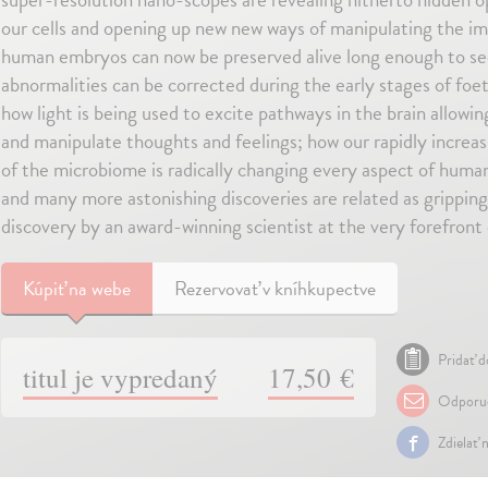
our cells and opening up new new ways of manipulating the 
human embryos can now be preserved alive long enough to se
abnormalities can be corrected during the early stages of fo
how light is being used to excite pathways in the brain allowi
and manipulate thoughts and feelings; how our rapidly increa
of the microbiome is radically changing every aspect of human
and many more astonishing discoveries are related as grippin
discovery by an award-winning scientist at the very forefront 
Kúpiť
na webe
Rezervovať v kníhkupectve
Pridať d
titul je vypredaný
17,50 €
Odporuč
Zdielať 