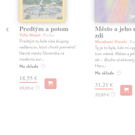
Predtým a potom
Město a jeho n
zdi
Vallo Matúš
| Kniha
Predtým tu bola vízia skupiny
Murakami Haruki
| Kn
nadšencov, ktorí chceli premeniť
Ty jsi to byla, kdo mi vy
hlavné mesto Slovenska na
tom městě. Město a jeh
modernú eur...
zdi – dlouho očekávan
Haru...
Na sklade
?
Na sklade
?
18,55 €
31,21 €
19,95 €
?
32,85 €
?