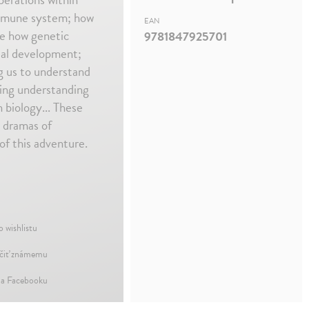
immune system; how
EAN
e how genetic
9781847925701
etal development;
ng us to understand
sing understanding
 biology... These
g dramas of
of this adventure.
o wishlistu
iť známemu
na Facebooku