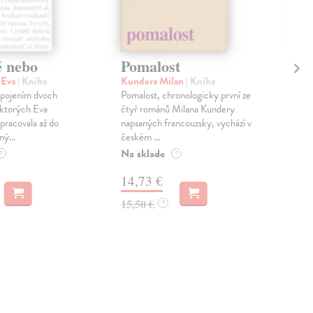
é nebo
Pomalost
Sl
pr
 Eva
| Kniha
Kundera Milan
| Kniha
sm
 spojením dvoch
Pomalost, chronologicky první ze
 ktorých Eva
čtyř románů Milana Kundery
Mik
pracovala až do
napsaných francouzsky, vychází v
Mon
ný...
českém ...
publ
Na sklade
kľú
?
?
hist
14,73 €
Na 
15,50 €
?
23
24,