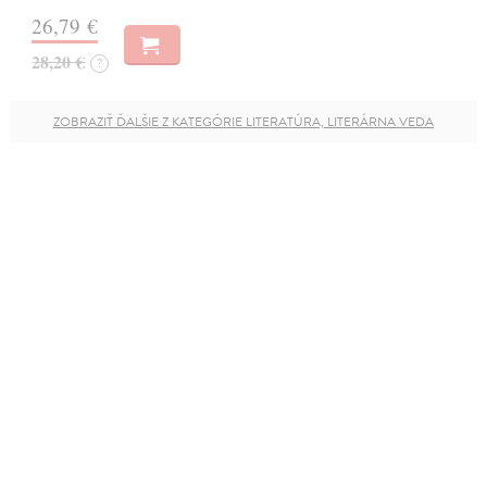
26,79 €
28,20 €
?
ZOBRAZIŤ ĎALŠIE Z KATEGÓRIE LITERATÚRA, LITERÁRNA VEDA