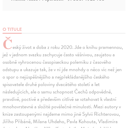
O TITULE
Č
eský život a doba z roku 2020. Jde o knihu pramennou,
jež v jednom svazku zachycuje často vášnivou, zaujatou a
osobně vyhrocenou časopiseckou polemiku z časového
odstupu a ukazuje tak, že v ní jde mnohdy o něco víc než jen
o spor o nejúspěšnějšího a nejpřekládanějšího českého
spisovatele druhé poloviny dvacátého století a let
následujících, ale o samu schopnost Čechů odpovědně,
pravdivě, poctivě a především citlivě se vztahovat k vlastní
mnohovrstevné a složité poválečné minulosti. Mezi autory v
knize zastoupenými najdeme mimo jiné Sylvii Richterovou,
Jiřího Přibáně, Milana Uhdeho, Pavla Kohouta, Vladimíra