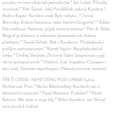
pravdou to není nikdy tak jednoduché * Jan Lukeš: Přízraky
minulosti * Petr Šámal: Jaký Pondělíček, takový Kundera *
Radim Kopáč: Kundera aneb Bylo nebylo… * Tomáš
Borovský: Krásná literatura, nebo literární biografie? * Adéla
Petruželková: Nakonec přijde smutná katarze * Petr A. Bílek:
Biograf je diletant, o světovém spisovateli má chabou
představu * Tomáš Feřtek: Rok s Kunderou: Předávkování
prošlým testosteronem * Marek Vajchr: Bezpředsudečná
četba * Ondřej Slačálek: Zločinná Státní bezpečnost a její
věrný spolupracovník * Vladimír Just. Inspektor Clouseau v
akci aneb Slavnost nepochopení (Neautorizovaná recenze)
TŘETÍ ODDÍL: NENÍ STÍNU POD LIPAMI Sylvie
Richterová: Proč * Václav Bělohradský: Kunderův sen o
absolutním autorství * Pavel Materna: Problém? * Pavel
Kohout: Mé vlasti a moje lidy * Milan Kundera: Jan Skácel
mne poutá k češtině