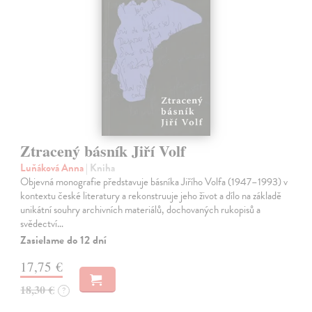
Ztracený básník Jiří Volf
Luňáková Anna
| Kniha
Objevná monografie představuje básníka Jiřího Volfa (1947–1993) v
kontextu české literatury a rekonstruuje jeho život a dílo na základě
unikátní souhry archivních materiálů, dochovaných rukopisů a
svědectví…
Zasielame do 12 dní
17,75 €
18,30 €
?