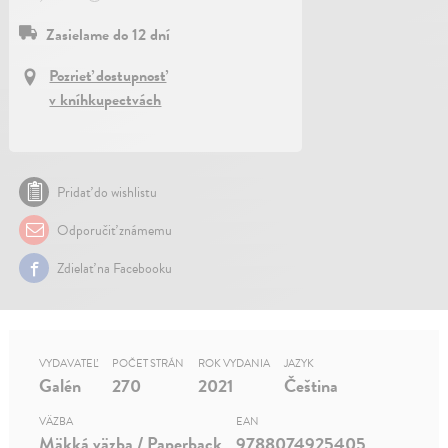
Zasielame do 12 dní
Pozrieť dostupnosť
v kníhkupectvách
Pridať do wishlistu
Odporučiť známemu
Zdielať na Facebooku
VYDAVATEĽ
POČET STRÁN
ROK VYDANIA
JAZYK
Galén
270
2021
Čeština
VÄZBA
EAN
Mäkká väzba / Paperback
9788074925405