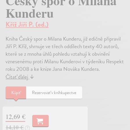
Český spor o Milana
Kunderu
Kříž Jiří P. (ed.)
Kniha Český spor o Milana Kunderu, již edičně připravil
Jiří P. Kříž, shrnuje ve třech oddílech texty 40 autorů,
které se z mnoha úhlů pohledu vztahují k obvinění
vznesenému proti Milanu Kunderovi v týdeníku Respekt
roku 2008 a ke knize Jana Nováka Kundera.
Čítať ďalej
↓
Kúpiť
Rezervovať v kníhkupectve
12,69 €
14,10 €
?