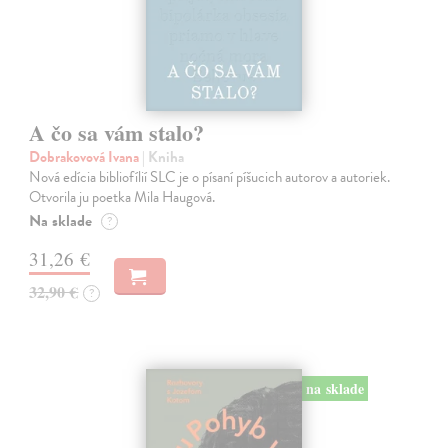
A čo sa vám stalo?
Dobrakovová Ivana
| Kniha
Nová edícia bibliofílií SLC je o písaní píšucich autorov a autoriek.
Otvorila ju poetka Mila Haugová.
Na sklade
?
31,26 €
32,90 €
?
na sklade