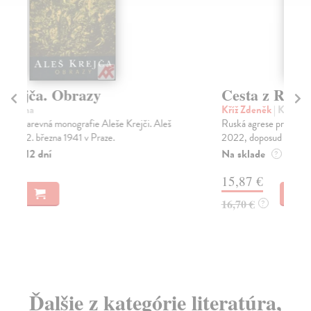
Cesta z Ruska
K
Kříž Zdeněk
| Kniha
Kří
Ruská agrese proti Ukrajině, která začala 24. února
Rom
2022, doposud vyhnala z domova přibližně 7,5 mil...
mik
Na sklade
Za
?
15,87 €
10
16,70 €
10
?
Ďalšie z kategórie literatúra,