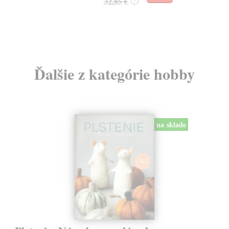
32,85 €
?
24
Ďalšie z kategórie hobby
na sklade