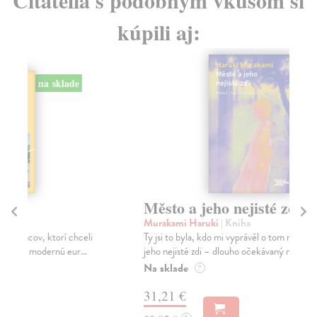
kúpili aj:
na sklade
Město a jeho nejisté zdi
Tr
Murakami Haruki
| Kniha
Ma
Ty jsi to byla, kdo mi vyprávěl o tom městě. Město a
JE
jeho nejisté zdi – dlouho očekávaný román Haru...
NAŠ
muž
Na sklade
?
Za
31,21 €
22