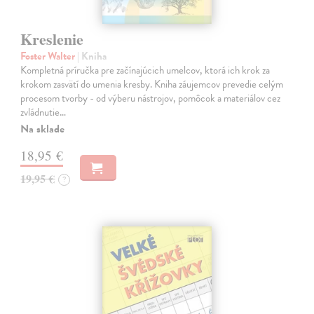
Kreslenie
Foster Walter
| Kniha
Kompletná príručka pre začínajúcich umelcov, ktorá ich krok za
krokom zasvätí do umenia kresby. Kniha záujemcov prevedie celým
procesom tvorby - od výberu nástrojov, pomôcok a materiálov cez
zvládnutie…
Na sklade
18,95 €
19,95 €
?