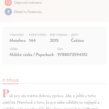
Odporučiť známemu
Zdielať na Facebooku
VYDAVATEĽ
POČET STRÁN
ROK VYDANIA
JAZYK
Metafora
144
2015
Čeština
VÄZBA
EAN
Mäkká väzba / Paperback
9788073594312
O TITULE
P
ak pro vás máme dobrou zprávu. Jde, a ještě u toho
ušetříte. Nemluvě o tom, že pro sebe uděláte to nejlepší a
pořídíte si to nejzdravější. Naučíme vás míchat nádherně