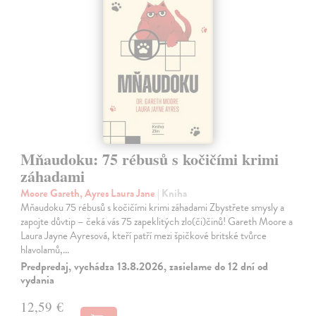
Mňaudoku: 75 rébusů s kočičími krimi
záhadami
Moore Gareth, Ayres Laura Jane
| Kniha
Mňaudoku 75 rébusů s kočičími krimi záhadami Zbystřete smysly a
zapojte důvtip – čeká vás 75 zapeklitých zlo(či)činů! Gareth Moore a
Laura Jayne Ayresová, kteří patří mezi špičkové britské tvůrce
hlavolamů,…
Predpredaj, vychádza 13.8.2026, zasielame do 12 dní od
vydania
12,59 €