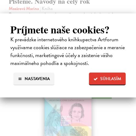
Plstenie. Návody na celý rok
Masárová Marína
| Kniha
Ponorte sa do sveta vlny a vlastnoručne vyrobených plstených
vecičiek. Kniha obsahuje informácie o druhoch vlny a potrebných
Príjmete naše cookies?
pomôckach, taktiež podrobne popisuje základné techniky suchého
plstenia.
K prevádzke internetového kníhkupectva Artforum
Na sklade
využívame cookies slúžiace na zabezpečenie a meranie
28,90 €
funkčnosti, marketingové účely a zaistenie vášho
maximálneho pohodlia a spokojnosti.
NASTAVENIA
SÚHLASÍM
na sklade