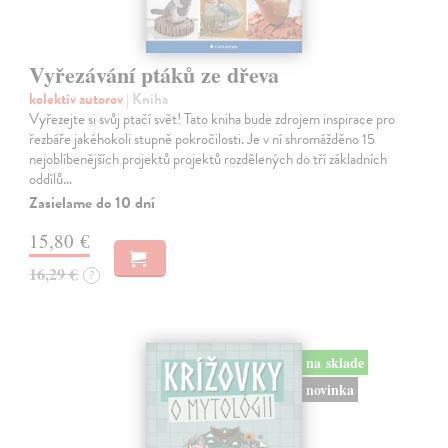
Vyřezávání ptáků ze dřeva
kolektív autorov
| Kniha
Vyřezejte si svůj ptačí svět! Tato kniha bude zdrojem inspirace pro
řezbáře jakéhokoli stupně pokročilosti. Je v ní shromážděno 15
nejoblíbenějších projektů projektů rozdělených do tří základních
oddílů…
Zasielame do 10 dní
15,80 €
16,29 €
?
na sklade
novinka