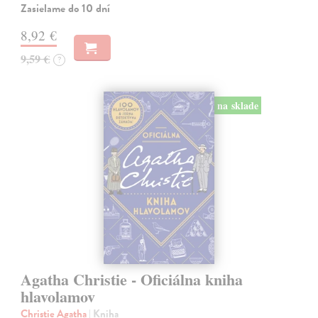
Zasielame do 10 dní
8,92 €
9,59 €
?
na sklade
Agatha Christie - Oficiálna kniha
hlavolamov
Christie Agatha
| Kniha