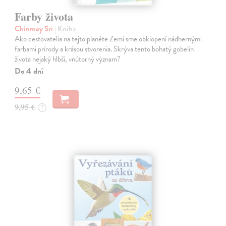
Farby života
Chinmoy Sri
| Kniha
Ako cestovatelia na tejto planéte Zemi sme obklopení nádhernými
farbami prírody a krásou stvorenia. Skrýva tento bohatý gobelín
života nejaký hlbší, vnútorný význam?
Do 4 dní
9,65 €
9,95 €
?