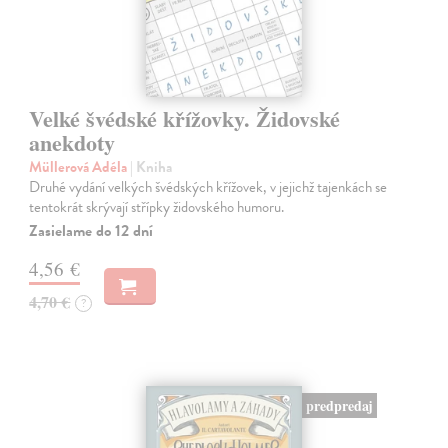
Velké švédské křížovky. Židovské
anekdoty
Müllerová Adéla
| Kniha
Druhé vydání velkých švédských křížovek, v jejichž tajenkách se
tentokrát skrývají střípky židovského humoru.
Zasielame do 12 dní
4,56 €
4,70 €
?
predpredaj