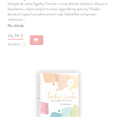
Vstúpte do sveta Agathy Christie v novej zbierke zložitých rébusov a
hlavolamov, inšpirovaných tvorbou legendárnej autorky! Každá z
deviatich kapitol poriadne preverí vaše lúštiteľské schopnosti i
vedomosti…
Na sklade
16,39 €
16,90 €
?