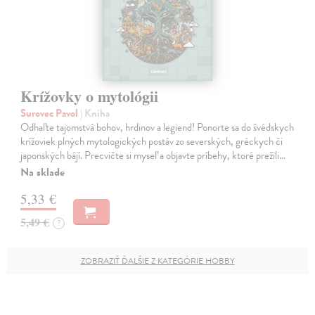
Krížovky o mytológii
Surovec Pavol
| Kniha
Odhaľte tajomstvá bohov, hrdinov a legiend! Ponorte sa do švédskych
krížoviek plných mytologických postáv zo severských, gréckych či
japonských bájí. Precvičte si myseľ a objavte príbehy, ktoré prežili…
Na sklade
5,33 €
5,49 €
?
ZOBRAZIŤ ĎALŠIE Z KATEGÓRIE HOBBY