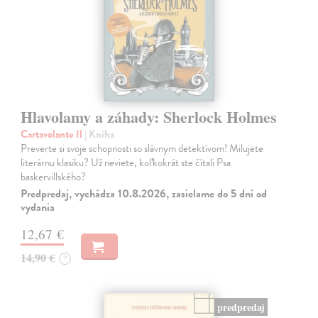
Hlavolamy a záhady: Sherlock Holmes
Cartavolante Il
| Kniha
Preverte si svoje schopnosti so slávnym detektívom! Milujete
literárnu klasiku? Už neviete, koľkokrát ste čítali Psa
baskervillského?
Predpredaj, vychádza 10.8.2026, zasielame do 5 dní od
vydania
12,67 €
14,90 €
?
predpredaj