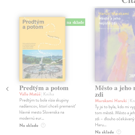
na sklade
Predtým a potom
Město a jeho n
zdi
Vallo Matúš
| Kniha
Predtým tu bola vízia skupiny
Murakami Haruki
| Kn
nadšencov, ktorí chceli premeniť
Ty jsi to byla, kdo mi vy
hlavné mesto Slovenska na
tom městě. Město a jeh
modernú eur...
zdi – dlouho očekávan
Haru...
Na sklade
?
Na sklade
?