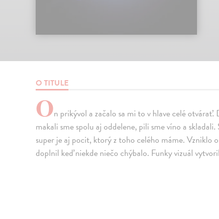
O TITULE
O
n prikývol a začalo sa mi to v hlave celé otvárať
makali sme spolu aj oddelene, pili sme víno a skladali
super je aj pocit, ktorý z toho celého máme. Vzniklo 
doplnil keď niekde niečo chýbalo. Funky vizuál vytvor