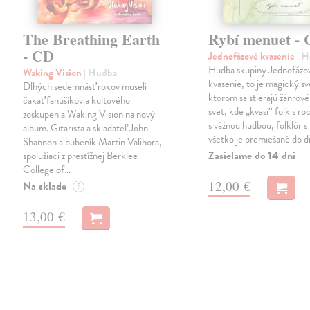
The Breathing Earth
Rybí menuet -
- CD
Jednofázové kvasenie
| 
Hudba skupiny Jednofázo
Waking Vision
| Hudba
kvasenie, to je magický sv
Dlhých sedemnásť rokov museli
ktorom sa stierajú žánrové
čakať fanúšikovia kultového
svet, kde „kvasí“ folk s r
zoskupenia Waking Vision na nový
s vážnou hudbou, folklór s 
album. Gitarista a skladateľ John
všetko je premiešané do d
Shannon a bubeník Martin Valihora,
Zasielame do 14 dní
spolužiaci z prestížnej Berklee
College of…
12,00 €
Na sklade
?
13,00 €