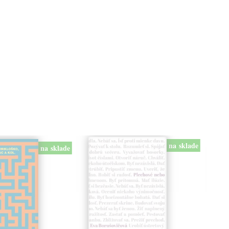
na sklade
na sklade