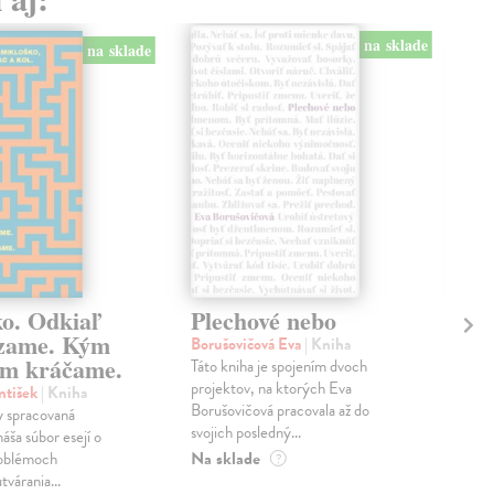
na sklade
na sklade
ko. Odkiaľ
Plechové nebo
Po
zame. Kým
Borušovičová Eva
| Kniha
Kun
m kráčame.
Táto kniha je spojením dvoch
Poma
projektov, na ktorých Eva
čty
ntišek
| Kniha
Borušovičová pracovala až do
naps
 spracovaná
svojich posledný...
česk
náša súbor esejí o
Na sklade
Na 
oblémoch
?
tvárania...