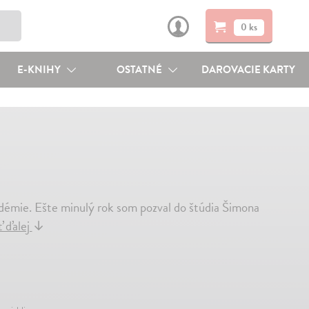
0 ks
E-KNIHY
OSTATNÉ
DAROVACIE KARTY
andémie. Ešte minulý rok som pozval do štúdia Šimona
ť ďalej
↓