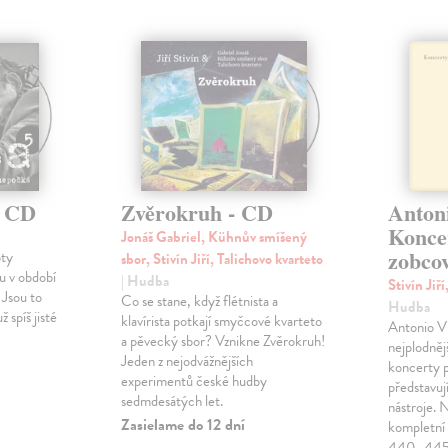
- CD
Zvěrokruh - CD
Antoni
Konce
Jonáš Gabriel, Kühnův smíšený
zobcov
oty
sbor, Stivín Jiří, Talichovo kvarteto
u v období
| Hudba
Stivín Jiř
 Jsou to
Co se stane, když flétnista a
Hudba
ž spíš jisté
klavírista potkají smyčcové kvarteto
Antonio Vi
a pěvecký sbor? Vznikne Zvěrokruh!
nejplodnějš
Jeden z nejodvážnějších
koncerty 
experimentů české hudby
představuj
sedmdesátých let.
nástroje. 
Zasielame do 12 dní
kompletní 
440–445