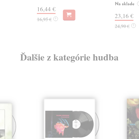
Na sklade
16,44 €
23,16 €
16,95 €
?
24,90 €
?
Ďalšie z kategórie hudba