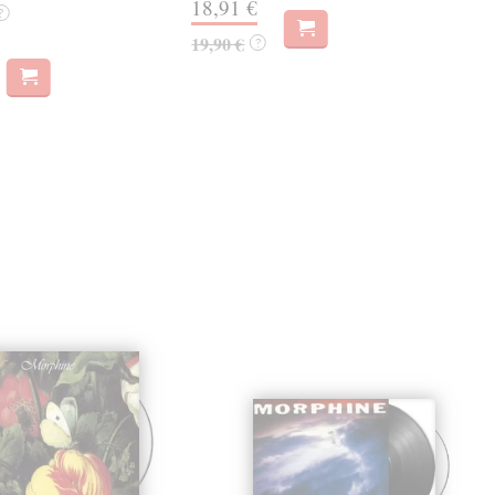
18,91 €
14
?
19,90 €
15,
?