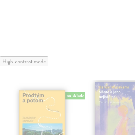
High-contrast mode
na sklade