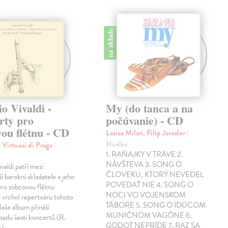
na sklade
o Vivaldi -
My (do tanca a na
rty pro
počúvanie) - CD
ou flétnu - CD
Lasica Milan, Filip Jaroslav
|
Hudba
í, Virtuosi di Praga
|
1. RAŇAJKY V TRÁVE 2.
NÁVŠTEVA 3. SONG O
valdi patří mezi
ČLOVEKU, KTORÝ NEVEDEL
í barokní skladatele a jeho
POVEDAŤ NIE 4. SONG O
pro zobcovou flétnu
NOCI VO VOJENSKOM
í vrchol repertoáru tohoto
TÁBORE 5. SONG O IDÚCOM
Naše album přináší
MUNIČNOM VAGÓNE 6.
sadu šesti koncertů (R.
GODOT NEPRÍDE 7. RAZ SA
)…