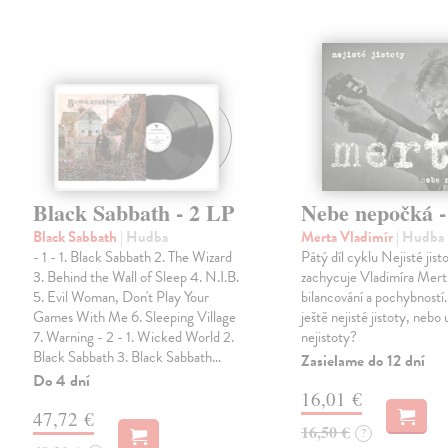
Black Sabbath - 2 LP
Nebe nepočká 
Black Sabbath
| Hudba
Merta Vladimír
| Hudba
- 1 - 1. Black Sabbath 2. The Wizard
Pátý díl cyklu Nejisté jist
3. Behind the Wall of Sleep 4. N.I.B.
zachycuje Vladimíra Mert
5. Evil Woman, Don't Play Your
bilancování a pochybností.
Games With Me 6. Sleeping Village
ještě nejisté jistoty, nebo u
7. Warning - 2 - 1. Wicked World 2.
nejistoty?
Black Sabbath 3. Black Sabbath…
Zasielame do 12 dní
Do 4 dní
16,01 €
47,72 €
16,50 €
?