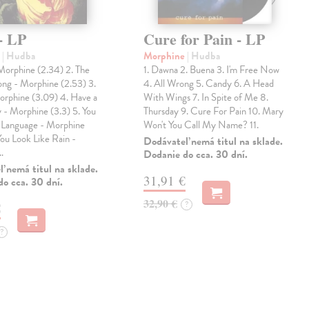
- LP
Cure for Pain - LP
e
| Hudba
Morphine
| Hudba
Morphine (2.34) 2. The
1. Dawna 2. Buena 3. I'm Free Now
ong - Morphine (2.53) 3.
4. All Wrong 5. Candy 6. A Head
orphine (3.09) 4. Have a
With Wings 7. In Spite of Me 8.
 - Morphine (3.3) 5. You
Thursday 9. Cure For Pain 10. Mary
Language - Morphine
Won't You Call My Name? 11.
You Look Like Rain -
Dodávateľ nemá titul na sklade.
…
Dodanie do cca. 30 dní.
 nemá titul na sklade.
31,91 €
o cca. 30 dní.
32,90 €
?
€
?