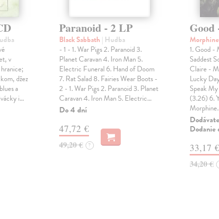
 CD
Paranoid - 2 LP
Good 
Hudba
Black Sabbath
| Hudba
Morphin
vé
- 1 - 1. War Pigs 2. Paranoid 3.
1. Good - 
et, v
Planet Caravan 4. Iron Man 5.
Saddest S
 hranice;
Electric Funeral 6. Hand of Doom
Claire - M
ockom, džez
7. Rat Salad 8. Fairies Wear Boots -
Lucky Day
blues a
2 - 1. War Pigs 2. Paranoid 3. Planet
Speak My 
ivácky i…
Caravan 4. Iron Man 5. Electric…
(3.26) 6. 
Morphine
Do 4 dní
Dodávateľ
47,72 €
Dodanie d
49,20 €
?
33,17 
34,20 €