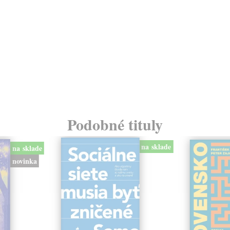
Podobné tituly
na sklade
na sklade
novinka