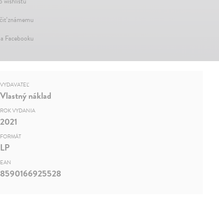
o wishlistu
iť známemu
na Facebooku
VYDAVATEĽ
Vlastný náklad
ROK VYDANIA
2021
FORMÁT
LP
EAN
8590166925528