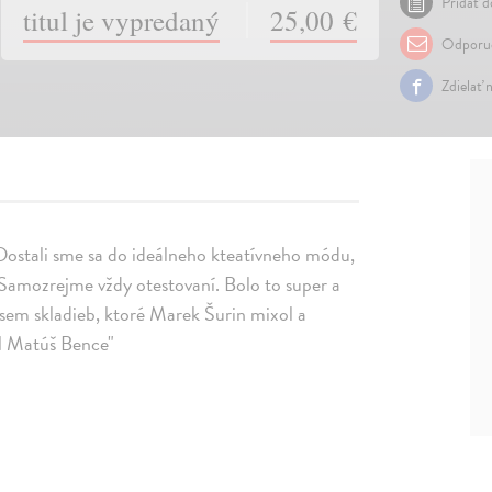
Pridať d
titul je vypredaný
25,00 €
Odporuč
Zdielať 
. Dostali sme sa do ideálneho kteatívneho módu,
. Samozrejme vždy otestovaní. Bolo to super a
osem skladieb, ktoré Marek Šurin mixol a
il Matúš Bence"