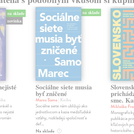
na sklade
na sklade
novinka
ejisté
Sociálne siete musia
Slovens
byť zničené
prichád
sme. Ka
iha
Marec Samo
| Kniha
právěl o
Sociálne siete nám ubližujú ako
Mikloško Fra
o nejisté
jednotlivcom a kazia medziľudské
Monograficky
ý román
vzťahy, rozkladajú spoločnosť a
publikácia pri
def...
kľúčových pr
historického u
Na sklade
?