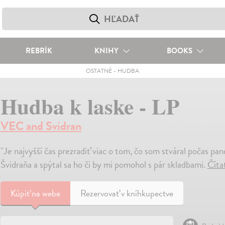
REBRÍK
KNIHY
BOOKS
OSTATNÉ
-
HUDBA
Hudba k laske - LP
VEC and Svidran
"Je najvyšší čas prezradiť viac o tom, čo som stváral počas p
Švidraňa a spýtal sa ho či by mi pomohol s pár skladbami.
Číta
Kúpiť
na webe
Rezervovať v kníhkupectve