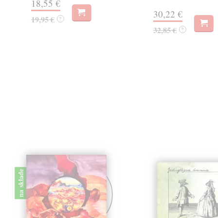
18,55 €
30,22 €
19,95 €
?
32,85 €
?
na sklade