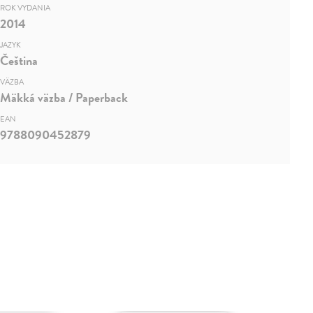
ROK VYDANIA
2014
JAZYK
Čeština
VÄZBA
Mäkká väzba / Paperback
EAN
9788090452879