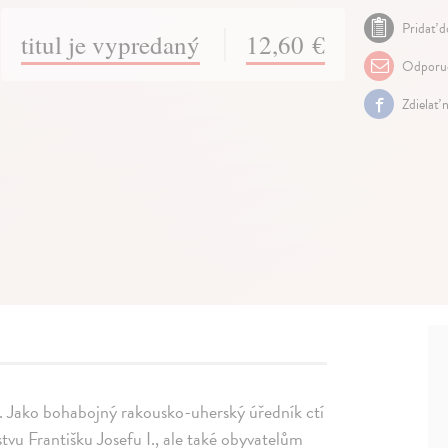
Pridať d
titul je vypredaný
12,60 €
Odporuč
Zdielať 
o. Jako bohabojný rakousko-uherský úředník ctí
stvu Františku Josefu I., ale také obyvatelům