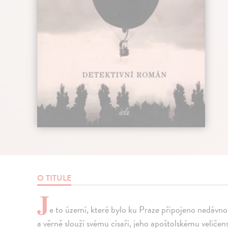
O TITULE
J
e to území, které bylo ku Praze připojeno nedávn
a věrně slouží svému císaři, jeho apoštolskému veličen