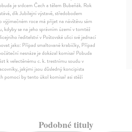
Pobuda je srdcem Čech a tělem Bubeňák. Rok
stává, dík Jubilejní výstavě, středobodem
o výjimečném roce má přijet na návštěvu sám
dku, kdyby se na jeho správním území v tomtéž
icejního ředitelství v Poštovské ulici své jednací
novat jako: Případ smaltované krabičky, Případ
 počáteční nesnáze je dokázal komisař Pobuda
ézt k velectěnému c. k. trestnímu soudu v
covníky, jakými jsou důsledný koncipista
ch pomoci by tento úkol komisař asi stěží
Podobné tituly