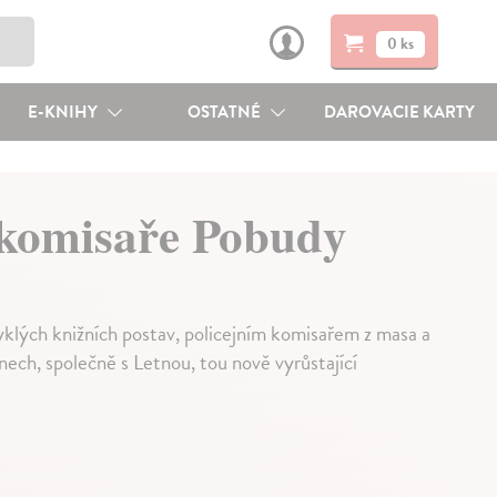
0 ks
E-KNIHY
OSTATNÉ
DAROVACIE KARTY
o komisaře Pobudy
klých knižních postav, policejním komisařem z masa a
ech, společně s Letnou, tou nově vyrůstající