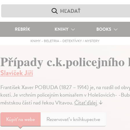
REBRÍK
KNIHY
BOOKS
KNIHY
-
BELETRIA
-
DETEKTÍVKY / MYSTERY
Případy c.k.policejníh
Slavíček Jiří
František Xaver POBUDA (1827 – 1914) je, na rozdíl od obvy
kostí. Je vrchním policejním komisařem v Holešovicích- -Bubn
městskou částí nad řekou Vltavou.
Čítať ďalej
↓
Kúpiť
na webe
Rezervovať v kníhkupectve