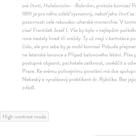
své čtvrti, Holešovicím- -Bubnům, protože komisař 
1891 je pro něho zvlášť významný, neboť jeho čtvrť se 
pozornosti celé rakousko-uherské monarchie. V tomt
císař František Josef I. Vše by bylo v nejlepším pořá
roce nestaly hned tři vraždy. Ty už mají v kartotéce pol
číslo, ale pro sebe by je mohl komisař Pobuda přejme
na letenské lanovce a Případ balonového létání. Přes
postupně objasnit, pachatele zatknout, usvědčit a odv
Praze. Ke svému policejnímu povolání má dva spolupra
Nebeský a vynalézavý praktikant dr. Rybička. Bez jeji
zvládl.
High-contrast mode