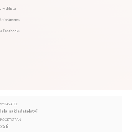
o wishlistu
iť známemu
na Facebooku
VYDAVATEĽ
Isla nakladatelství
POČET STRÁN
256