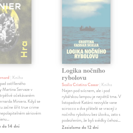
Logika nočního
rybolovu
ernard
| Kniha
pad ostříleného
Scalia Cristina Cassar
| Kniha
ty Martina Servaze v
Nejen pod svícnem, ale i pod
trpělivě očekávaném
rybářskou lampou je největší tma. V
Bernarda Miniera. Když se
listopadové Katánii nezvykle vane
tu začne šířit true crime
scirocco a dva přátelé se vracejí z
 nepolapitelném sériovém
nočního rybolovu bez úlovku, zato s
lianu…
podezřením, že byli svědky čehosi…
e do 14 dní
Zasielame do 12 dní