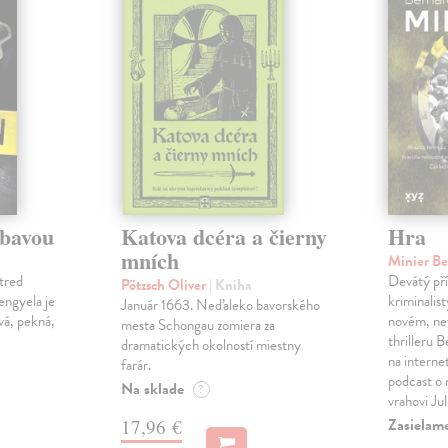
ábavou
Katova dcéra a čierny
Hra
mních
Minier B
tred
Devátý pří
Pötzsch Oliver
| Kniha
Lengyela je
kriminalis
Január 1663. Neďaleko bavorského
vá, pekná,
novém, ne
mesta Schongau zomiera za
thrilleru 
dramatických okolností miestny
na interne
farár.
podcast o
Na sklade
?
vrahovi Ju
Zasielam
17,96 €