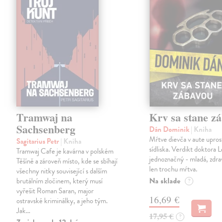
Tramwaj na
Krv sa stane z
Sachsenberg
Dán Dominik
| Kniha
Mŕtve dievča v aute upros
Sagitarius Petr
| Kniha
sídliska. Verdikt doktora 
Tramwaj Cafe je kavárna v polském
jednoznačný - mladá, zdra
Těšíně a zároveň místo, kde se sbíhají
len trochu mŕtva.
všechny nitky související s dalším
Na sklade
brutálním zločinem, který musí
?
vyřešit Roman Saran, major
16,69 €
ostravské kriminálky, a jeho tým.
Jak…
17,95 €
?