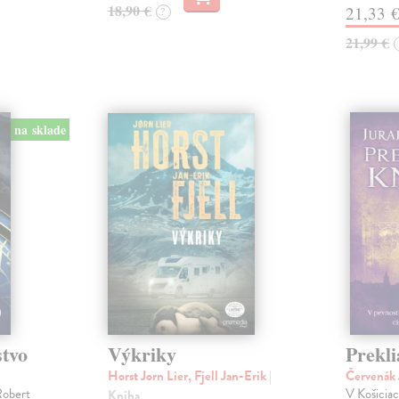
18,90 €
21,33 
?
21,99 €
na sklade
stvo
Výkriky
Prekli
Horst Jorn Lier, Fjell Jan-Erik
|
Červenák 
Robert
V Košicia
Kniha