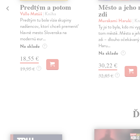
Predtým a potom
Město a jeho n
zdi
Vallo Matúš
| Kniha
Predtým tu bola vízia skupiny
Murakami Haruki
| Kn
nadšencov, ktorí chceli premeniť
Ty jsi to byla, kdo mi vy
hlavné mesto Slovenska na
tom městě. Město a jeh
modernú eur...
zdi – dlouho očekávan
Haru...
Na sklade
?
Na sklade
?
18,55 €
30,22 €
19,95 €
?
32,85 €
?
Ď