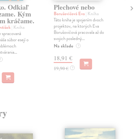
ko. Odkiaľ
Plechové nebo
Po
zame. Kým
Borušovičová Eva
| Kniha
Kun
m kráčame.
Táto kniha je spojením dvoch
Poma
projektov, na ktorých Eva
čty
ntišek
| Kniha
Borušovičová pracovala až do
naps
 spracovaná
svojich posledný...
česk
náša súbor esejí o
Na sklade
Na 
oblémoch
?
tvárania...
18,91 €
14
?
19,90 €
15,
?
ry