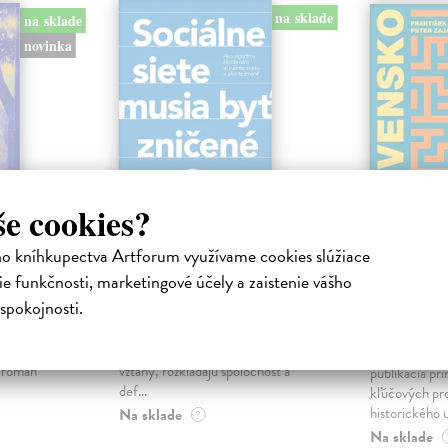
na sklade
na sklade
novinka
še cookies?
ho kníhkupectva Artforum využívame cookies slúžiace
ejisté
Sociálne siete musia
Slovens
e funkčnosti, marketingové účely a zaistenie vášho
byť zničené
prichád
spokojnosti.
sme. Ka
iha
Marec Samo
| Kniha
právěl o
Sociálne siete nám ubližujú ako
Mikloško Fra
o nejisté
jednotlivcom a kazia medziľudské
Monograficky
ý román
vzťahy, rozkladajú spoločnosť a
publikácia pri
def...
kľúčových pr
historického u
Na sklade
?
Na sklade