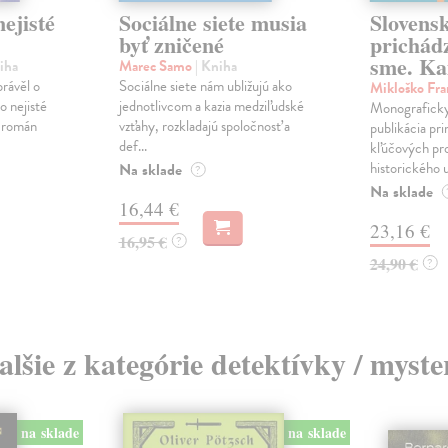
ejisté
Sociálne siete musia
Slovens
byť zničené
prichád
sme. Ka
iha
Marec Samo
| Kniha
právěl o
Sociálne siete nám ubližujú ako
Mikloško Fra
o nejisté
jednotlivcom a kazia medziľudské
Monograficky
ý román
vzťahy, rozkladajú spoločnosť a
publikácia pri
def...
kľúčových pr
historického u
Na sklade
?
Na sklade
16,44 €
23,16 €
16,95 €
?
24,90 €
?
alšie z kategórie detektívky / myste
na sklade
na sklade