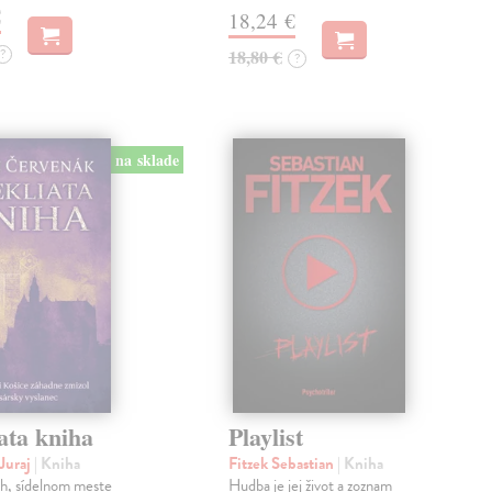
€
18,24 €
?
18,80 €
?
na sklade
ata kniha
Playlist
Juraj
| Kniha
Fitzek Sebastian
| Kniha
ch, sídelnom meste
Hudba je jej život a zoznam