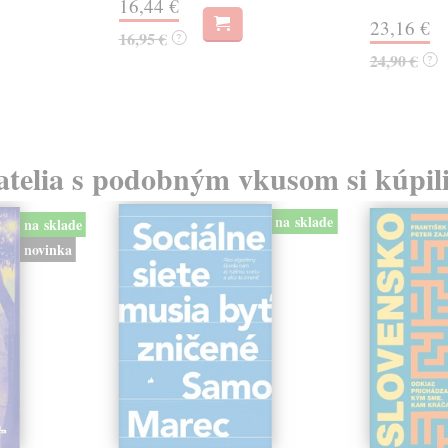
16,44 €
23,16 €
16,95 €
?
24,90 €
?
atelia s podobným vkusom si kúpili
na sklade
na sklade
novinka