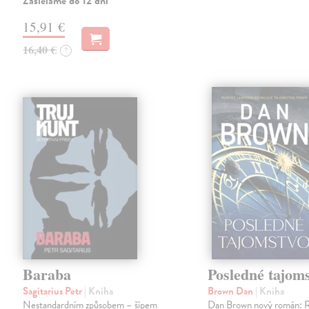
Zasielame do 12 dní
15,91 €
16,40 €
?
Baraba
Posledné tajom
Sagitarius Petr
| Kniha
Brown Dan
| Kniha
Nestandardním způsobem – šípem
Dan Brown nový román: 