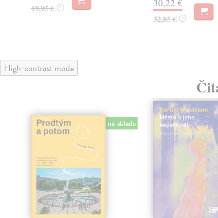
30,22 €
19,95 €
?
32,85 €
?
High-contrast mode
Čit
na sklade