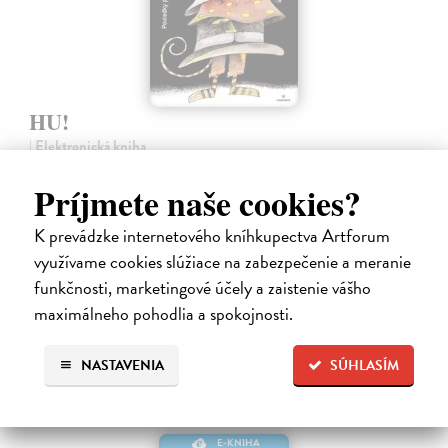
HU!
| Elektronická kniha
Poviedky – krátke príbehy pre deti a násťročných, ktoré sa
neodohrávajú niekde ďaleko, ale tu vedľa, možno len o ulicu ďalej.
Príjmete naše cookies?
Zobrazujú svet plný fantázie, humoru, snov, túžby po šťastí i
problémy, ktoré…
K prevádzke internetového kníhkupectva Artforum
Na stiahnutie ako
PDF
využívame cookies slúžiace na zabezpečenie a meranie
funkčnosti, marketingové účely a zaistenie vášho
3,20 €
maximálneho pohodlia a spokojnosti.
NASTAVENIA
SÚHLASÍM
E-KNIHA