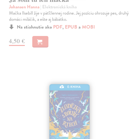
Johansen Hanna
| Elektronická kniha
Mačka Ilsebill žije v päťčlennej rodine. Jej pozíciu ohrozuje pes, druhý
domáci miláčik, a ešte aj bábätko.
Na stiahnutie ako
PDF
,
EPUB
a
MOBI
4,50 €
E-KNIHA