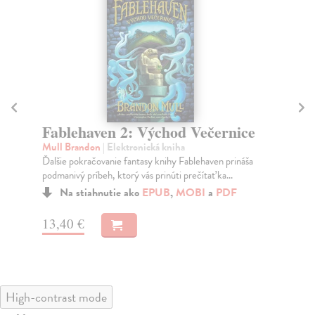
Fablehaven 2: Východ Večernice
F
s
Mull Brandon
| Elektronická kniha
Ďalšie pokračovanie fantasy knihy Fablehaven prináša
Mu
podmanivý príbeh, ktorý vás prinúti prečítať ka...
Pri
art
Na stiahnutie ako
EPUB
,
MOBI
a
PDF
13,40 €
14
High-contrast mode