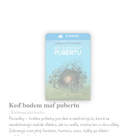
E-KNIHA
Keď budem mať pubertu
| Elektronická kniha
Poviedky – krátke príbehy pre deti a násťročných, ktoré sa
neodohrávajú niekde ďaleko, ale tu vedľa, možno len o ulicu ďalej.
Zobrazujú svet plný fantázie, humoru, snov, túžby po šťastí i