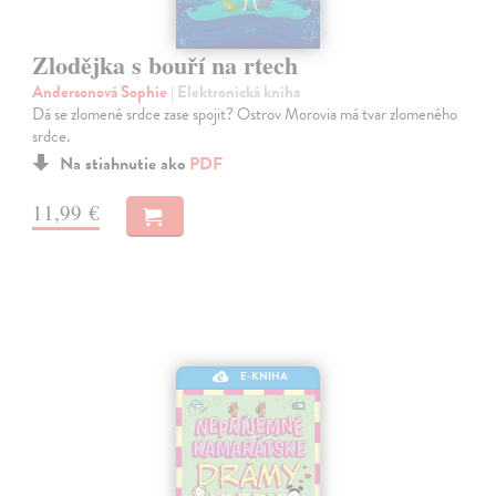
Zlodějka s bouří na rtech
Andersonová Sophie
| Elektronická kniha
Dá se zlomené srdce zase spojit? Ostrov Morovia má tvar zlomeného
srdce.
Na stiahnutie ako
PDF
11,99 €
E-KNIHA