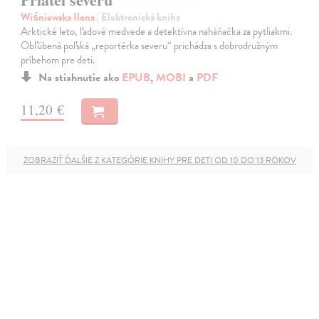
Wiśniewska Ilona
| Elektronická kniha
Arktické leto, ľadové medvede a detektívna naháňačka za pytliakmi.
Obľúbená poľská „reportérka severu“ prichádza s dobrodružným
príbehom pre deti.
Na stiahnutie ako
EPUB
,
MOBI
a
PDF
11,20 €
ZOBRAZIŤ ĎALŠIE Z KATEGÓRIE KNIHY PRE DETI OD 10 DO 13 ROKOV