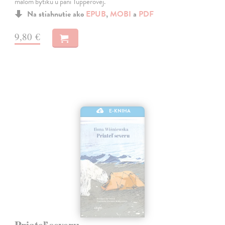
malom bytíku u pani Tupperovej.
Na stiahnutie ako
EPUB
,
MOBI
a
PDF
9,80 €
E-KNIHA
Priateľ severu