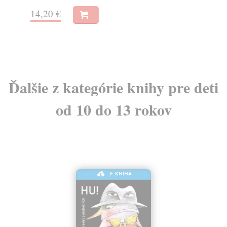
14,20 €
14
Ďalšie z kategórie knihy pre deti
od 10 do 13 rokov
E-KNIHA