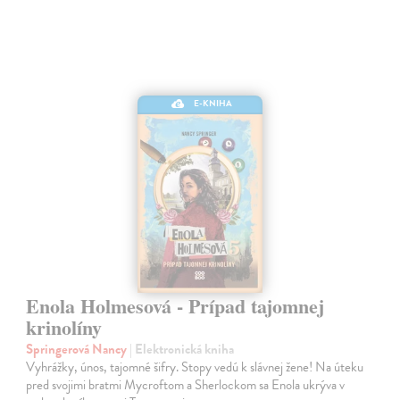
E-KNIHA
Enola Holmesová - Prípad tajomnej
krinolíny
Springerová Nancy
| Elektronická kniha
Vyhrážky, únos, tajomné šifry. Stopy vedú k slávnej žene! Na úteku
pred svojimi bratmi Mycroftom a Sherlockom sa Enola ukrýva v