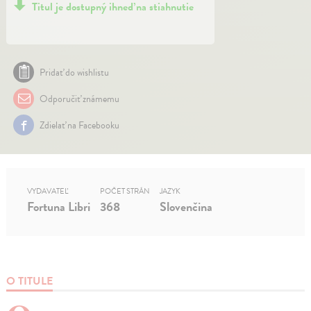
Titul je dostupný ihneď na stiahnutie
Pridať do wishlistu
Odporučiť známemu
Zdielať na Facebooku
VYDAVATEĽ
POČET STRÁN
JAZYK
Fortuna Libri
368
Slovenčina
O TITULE