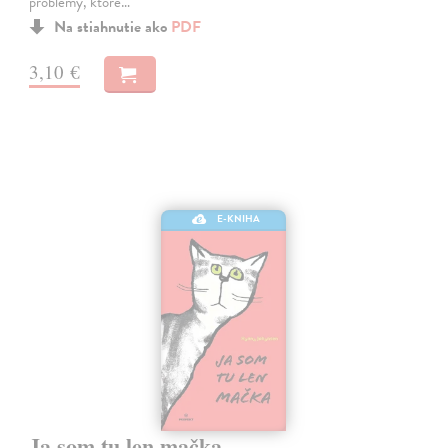
problémy, ktoré…
Na stiahnutie ako
PDF
3,10 €
E-KNIHA
Ja som tu len mačka