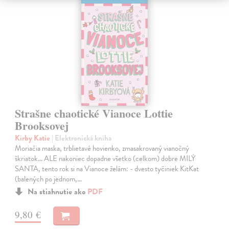
Strašne chaotické Vianoce Lottie
Brooksovej
Kirby Katie
| Elektronická kniha
Moriačia maska, trblietavé hovienko, zmasakrovaný vianočný
škriatok... ALE nakoniec dopadne všetko (celkom) dobre MILÝ
SANTA, tento rok si na Vianoce želám: - dvesto tyčiniek KitKat
(balených po jednom,…
Na stiahnutie ako
PDF
9,80 €