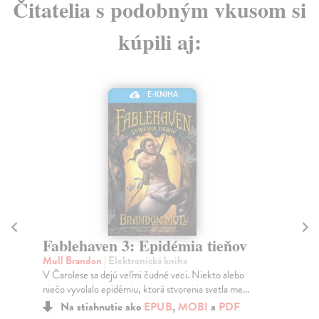
Čitatelia s podobným vkusom si
kúpili aj:
E-KNIHA
Fablehaven 3: Epidémia tieňov
F
s
Mull Brandon
| Elektronická kniha
V Čarolese sa dejú veľmi čudné veci. Niekto alebo
Mu
niečo vyvolalo epidémiu, ktorá stvorenia svetla me...
Pri
art
Na stiahnutie ako
EPUB
,
MOBI
a
PDF