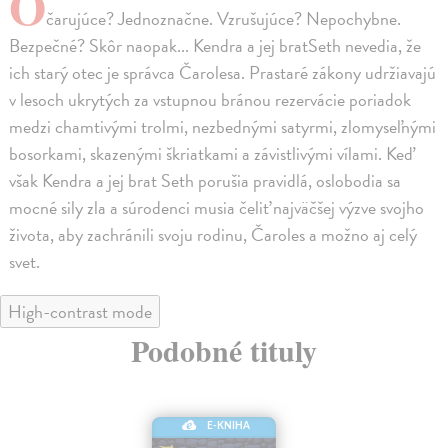
O
čarujúce? Jednoznačne. Vzrušujúce? Nepochybne.
Bezpečné? Skôr naopak... Kendra a jej bratSeth nevedia, že
ich starý otec je správca Čarolesa. Prastaré zákony udržiavajú
v lesoch ukrytých za vstupnou bránou rezervácie poriadok
medzi chamtivými trolmi, nezbednými satyrmi, zlomyseľnými
bosorkami, skazenými škriatkami a závistlivými vílami. Keď
však Kendra a jej brat Seth porušia pravidlá, oslobodia sa
mocné sily zla a súrodenci musia čeliť najväčšej výzve svojho
života, aby zachránili svoju rodinu, Čaroles a možno aj celý
svet.
High-contrast mode
Podobné tituly
E-KNIHA