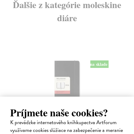
Ďalšie z kategórie moleskine
diáre
na sklade
Diár Moleskine 2026 - mäkké dosky, S,
Príjmete naše cookies?
denný, čierny
K prevádzke internetového kníhkupectva Artforum
9 x 14 cm
| Zápisník Moleskine
využívame cookies slúžiace na zabezpečenie a meranie
Denný diár vreckové veľkosti na rok 2026. Na každý deň stránka pre