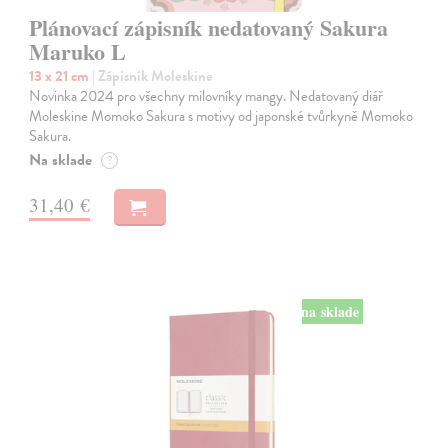
Plánovací zápisník nedatovaný Sakura
Maruko L
13 x 21 cm
| Zápisník Moleskine
Novinka 2024 pro všechny milovníky mangy. Nedatovaný diář
Moleskine Momoko Sakura s motivy od japonské tvůrkyně Momoko
Sakura.
Na sklade
?
31,40 €
na sklade