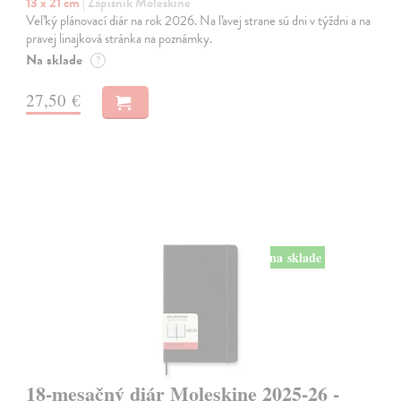
13 x 21 cm
| Zápisník Moleskine
Veľký plánovací diár na rok 2026. Na ľavej strane sú dni v týždni a na
pravej linajková stránka na poznámky.
Na sklade
?
27,50 €
na sklade
18-mesačný diár Moleskine 2025-26 -