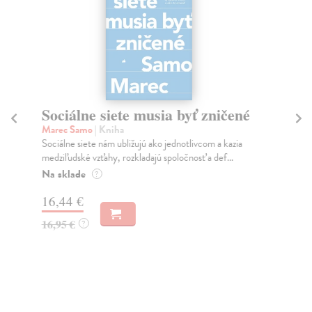
Sociálne siete musia byť zničené
P
Marec Samo
| Kniha
Bor
Sociálne siete nám ubližujú ako jednotlivcom a kazia
Tát
medziľudské vzťahy, rozkladajú spoločnosť a def...
Bor
Na sklade
Na
?
16,44 €
18
16,95 €
19
?