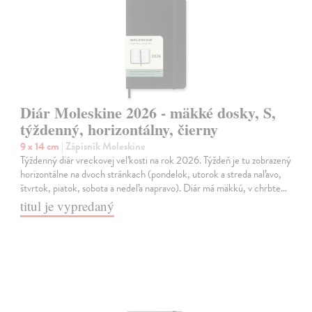
Diár Moleskine 2026 - mäkké dosky, S,
týždenný, horizontálny, čierny
9 x 14 cm
| Zápisník Moleskine
Týždenný diár vreckovej veľkosti na rok 2026. Týždeň je tu zobrazený
horizontálne na dvoch stránkach (pondelok, utorok a streda naľavo,
štvrtok, piatok, sobota a nedeľa napravo). Diár má mäkkú, v chrbte…
titul je vypredaný