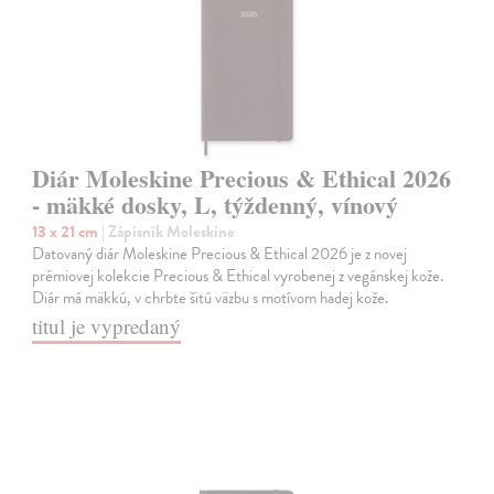
Diár Moleskine Precious & Ethical 2026
- mäkké dosky, L, týždenný, vínový
13 x 21 cm
| Zápisník Moleskine
Datovaný diár Moleskine Precious & Ethical 2026 je z novej
prémiovej kolekcie Precious & Ethical vyrobenej z vegánskej kože.
Diár má mäkkú, v chrbte šitú väzbu s motívom hadej kože.
titul je vypredaný