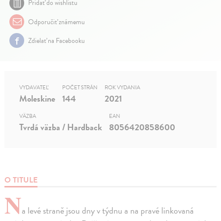
Pridať do wishlistu
Odporučiť známemu
Zdielať na Facebooku
VYDAVATEĽ
POČET STRÁN
ROK VYDANIA
Moleskine
144
2021
VÄZBA
EAN
Tvrdá väzba / Hardback
8056420858600
O TITULE
N
a levé straně jsou dny v týdnu a na pravé linkovaná