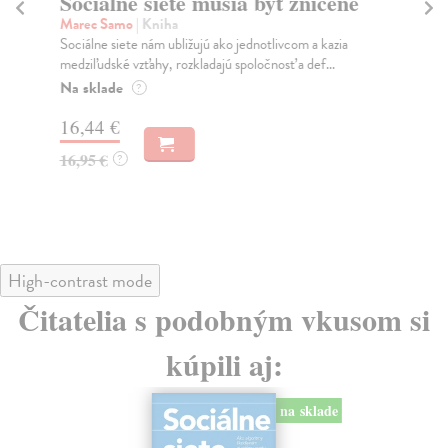
Sociálne siete musia byť zničené
P
Marec Samo
| Kniha
Bor
Sociálne siete nám ubližujú ako jednotlivcom a kazia
Tát
medziľudské vzťahy, rozkladajú spoločnosť a def...
Bor
Na sklade
Na
?
16,44 €
18
16,95 €
19
?
High-contrast mode
Čitatelia s podobným vkusom si
kúpili aj:
na sklade