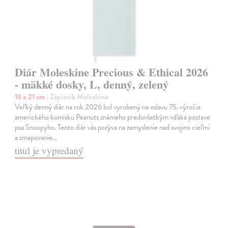
Diár Moleskine Precious & Ethical 2026
- mäkké dosky, L, denný, zelený
13 x 21 cm
| Zápisník Moleskine
Veľký denný diár na rok 2026 bol vyrobený na oslavu 75. výročia
amerického komisku Peanuts známeho predovšetkým vďaka postave
psa Snoopyho. Tento diár vás pozýva na zamyslenie nad svojimi cieľmi
a zmapovanie…
titul je vypredaný