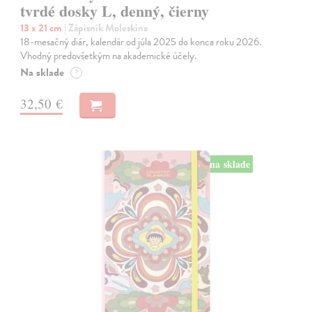
tvrdé dosky L, denný, čierny
13 x 21 cm
| Zápisník Moleskine
18-mesačný diár, kalendár od júla 2025 do konca roku 2026.
Vhodný predovšetkým na akademické účely.
Na sklade
?
32,50 €
na sklade