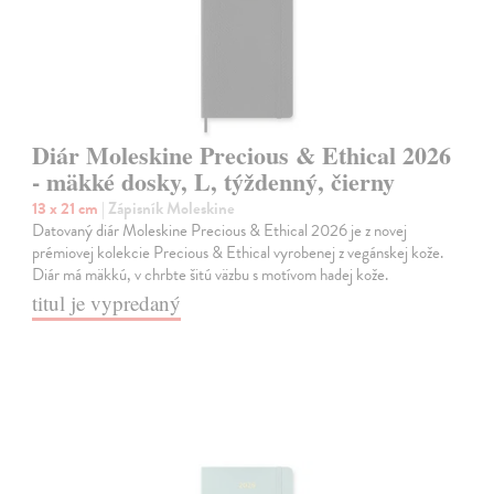
Diár Moleskine Precious & Ethical 2026
- mäkké dosky, L, týždenný, čierny
13 x 21 cm
| Zápisník Moleskine
Datovaný diár Moleskine Precious & Ethical 2026 je z novej
prémiovej kolekcie Precious & Ethical vyrobenej z vegánskej kože.
Diár má mäkkú, v chrbte šitú väzbu s motívom hadej kože.
titul je vypredaný