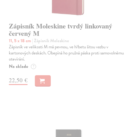
Zápisník Moleskine tvrdý linkovaný
červený M
11, 5 x 18 cm
| Zápisník Moleskine
Zápisník ve velikosti M má pevnou, ve hřbetu šitou vazbu v
kartonových deskách. Obepíná ho pružná páska proti samovolnému
otevírání.
Na sklade
?
22,50 €