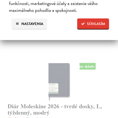
poznámky a schôdzky.
funkčnosti, marketingové účely a zaistenie vášho
Na sklade
?
maximálneho pohodlia a spokojnosti.
24,50 €
NASTAVENIA
SÚHLASÍM
na sklade
Diár Moleskine 2026 - tvrdé dosky, L,
týždenný, modrý