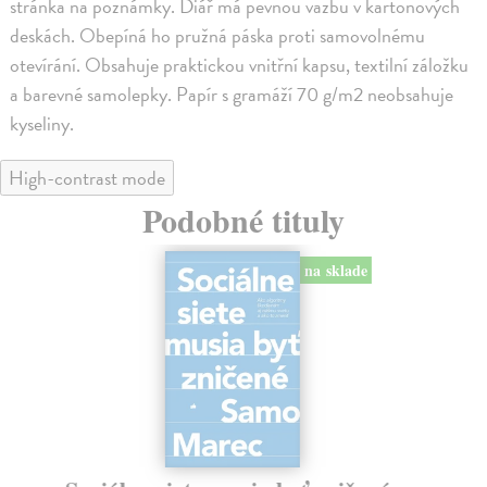
stránka na poznámky. Diář má pevnou vazbu v kartonových
deskách. Obepíná ho pružná páska proti samovolnému
otevírání. Obsahuje praktickou vnitřní kapsu, textilní záložku
a barevné samolepky. Papír s gramáží 70 g/m2 neobsahuje
kyseliny.
High-contrast mode
Podobné tituly
na sklade