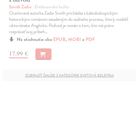
Smith Zadie
| Elektronická kniha
Oceňovaná autorka Zadie Smith prichádza s kaleidoskopickým
historickým románom zasadeným do súdneho procesu, ktorý rozdelil
viktoriánske Anglicko. Podvod je román o tom, kto má právo
rozprávať svoj príbeh…
Na stiahnutie ako
EPUB
,
MOBI
a
PDF
17,99 €
ZOBRAZIŤ ĎALŠIE Z KATEGÓRIE SVETOVÁ BELETRIA