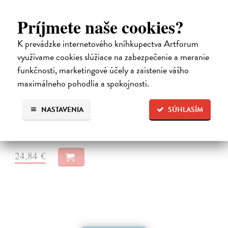
Príjmete naše cookies?
K prevádzke internetového kníhkupectva Artforum
využívame cookies slúžiace na zabezpečenie a meranie
Město a jeho nejisté zdi
funkčnosti, marketingové účely a zaistenie vášho
Murakami Haruki
| Elektronická kniha
maximálneho pohodlia a spokojnosti.
Město a jeho nejisté zdi – dlouho očekávaný román Harukiho
Murakamiho volně navazuje na autorovu starší novelu z roku 1980 a
NASTAVENIA
SÚHLASÍM
tematicky se prolíná s jeho kultovním dílem Konec světa & Hard-
boiled Wonderland.…
Na stiahnutie ako
EPUB
a
MOBI
24,84 €