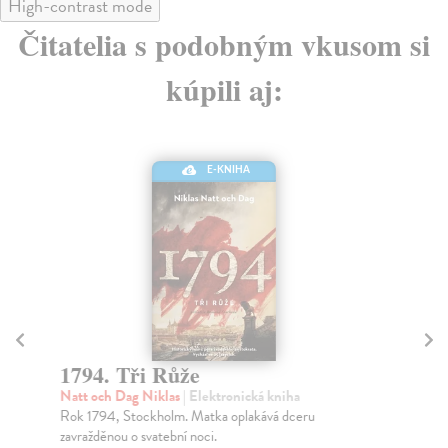
High-contrast mode
Čitatelia s podobným vkusom si
kúpili aj:
E-KNIHA
Še
Hrd
1794. Tři Růže
Dne
Natt och Dag Niklas
| Elektronická kniha
Irm
Rok 1794, Stockholm. Matka oplakává dceru
Za
zavražděnou o svatební noci.