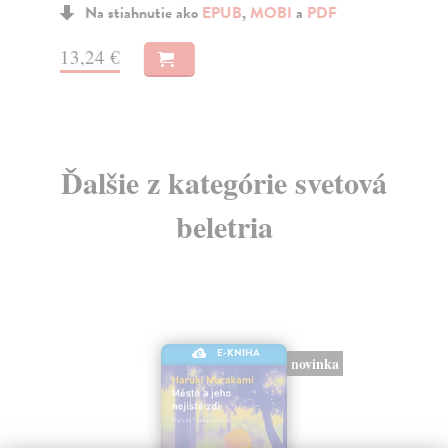
22
Na stiahnutie ako
EPUB
,
MOBI
a
PDF
23
13,24 €
Ďalšie z kategórie svetová
beletria
E-KNIHA
novinka