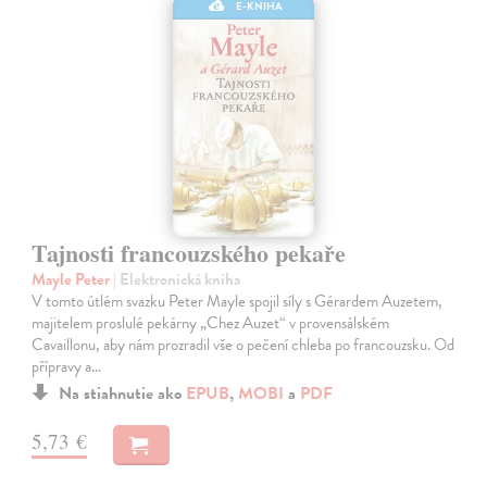
E-KNIHA
Tajnosti francouzského pekaře
Mayle Peter
| Elektronická kniha
V tomto útlém svazku Peter Mayle spojil síly s Gérardem Auzetem,
majitelem proslulé pekárny „Chez Auzet“ v provensálském
Cavaillonu, aby nám prozradil vše o pečení chleba po francouzsku. Od
přípravy a…
Na stiahnutie ako
EPUB
,
MOBI
a
PDF
5,73 €