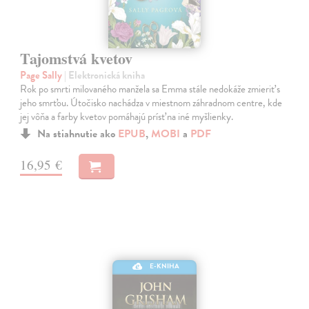
Tajomstvá kvetov
Page Sally
| Elektronická kniha
Rok po smrti milovaného manžela sa Emma stále nedokáže zmieriť s
jeho smrťou. Útočisko nachádza v miestnom záhradnom centre, kde
jej vôňa a farby kvetov pomáhajú prísť na iné myšlienky.
Na stiahnutie ako
EPUB
,
MOBI
a
PDF
16,95 €
E-KNIHA