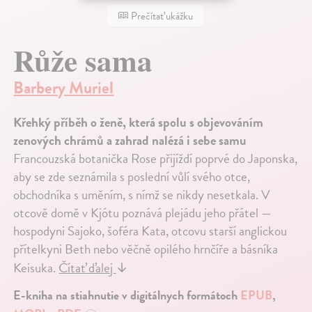
Prečítať ukážku
Růže sama
Barbery Muriel
Křehký příběh o ženě, která spolu s objevováním
zenových chrámů a zahrad nalézá i sebe samu
Francouzská botanička Rose přijíždí poprvé do Japonska,
aby se zde seznámila s poslední vůlí svého otce,
obchodníka s uměním, s nímž se nikdy nesetkala. V
otcově domě v Kjótu poznává plejádu jeho přátel —
hospodyni Sajoko, šoféra Kata, otcovu starší anglickou
přítelkyni Beth nebo věčně opilého hrnčíře a básníka
Keisuka.
Čítať ďalej
↓
E-kniha na stiahnutie v digitálnych formátoch
EPUB
,