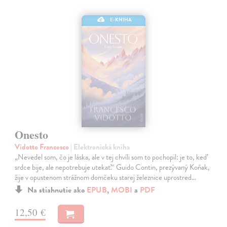
E-KNIHA
Onesto
Vidotto Francesco
| Elektronická kniha
„Nevedel som, čo je láska, ale v tej chvíli som to pochopil: je to, keď
srdce bije, ale nepotrebuje utekať.“ Guido Contin, prezývaný Koňak,
žije v opustenom strážnom domčeku starej železnice uprostred…
Na stiahnutie ako
EPUB
,
MOBI
a
PDF
12,50 €