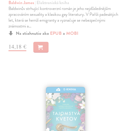
Baldwin James
| Elektronická kniha
Baldwinův strhující kontroverzní román je jeho nejdůslednějším
zpracováním sexuality a klasikou gay literatury. V Paříži padesátých
let, která se hemží emigranty a vyznačuje se nebezpečnými
známostmi a…
Na stiahnutie ako
EPUB
a
MOBI
14,18 €
E-KNIHA