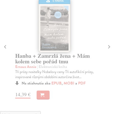
E-KNIHA
Hanba + Zamrzlá žena + Mám
B
kolem sebe pořád tmu
Szp
Rom
Ernaux Annie
| Elektronická kniha
můž
Tři prózy nositelky Nobelovy ceny Tři autofikční prózy,
inspirované různými obdobími autorčina život...
Na stiahnutie ako
EPUB
,
MOBI
a
PDF
17
14,39 €