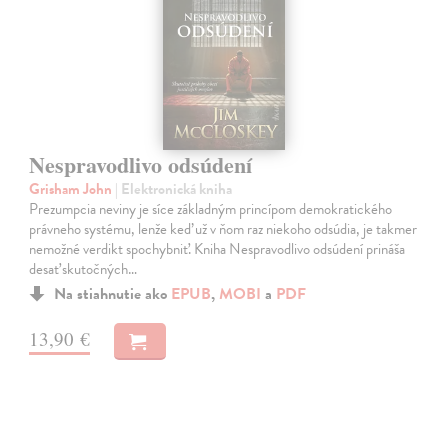
Nespravodlivo odsúdení
Grisham John
| Elektronická kniha
Prezumpcia neviny je síce základným princípom demokratického
právneho systému, lenže keď už v ňom raz niekoho odsúdia, je takmer
nemožné verdikt spochybniť. Kniha Nespravodlivo odsúdení prináša
desať skutočných…
Na stiahnutie ako
EPUB
,
MOBI
a
PDF
13,90 €