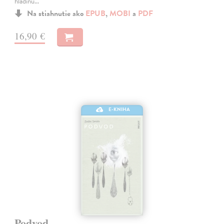
hladinu…
Na stiahnutie ako
EPUB
,
MOBI
a
PDF
16,90 €
E-KNIHA
Podvod