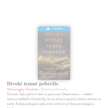
E-KNIHA
Divoké temné pobrežie
McConaghy Charlotte
| Elektronická kniha
Dominic Salt a jeho tri deti sú správcami Shearwateru – malého
ostrova neďaleko Antarktídy, ktorý ukrýva najväčšiu banku semien na
svete. Kedysi pulzujúce výskumné centrum je dnes pre stúpajúcu