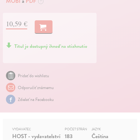
MOBI
a
PDF
?
10,59 €
Titul je dostupný ihneď na stiahnutie
Pridať do wishlistu
Odporučiť známemu
Zdielať na Facebooku
VYDAVATEĽ
POČET STRÁN
JAZYK
HOST - vydavatelství
183
Čeština