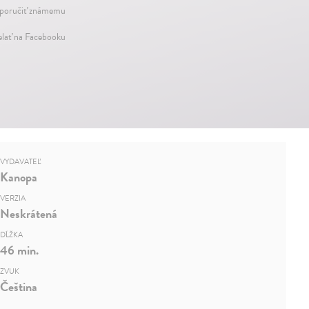
oručiť známemu
elať na Facebooku
VYDAVATEĽ
Kanopa
VERZIA
Neskrátená
DĹŽKA
46 min.
ZVUK
Čeština