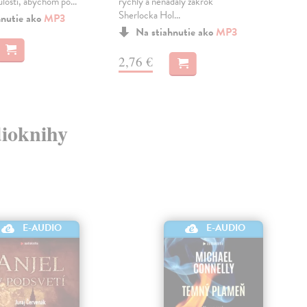
kup.
losti, abychom po...
rychlý a nenadálý zákrok
Sherlocka Hol...
hnutie ako
MP3
Na stiahnutie ako
MP3
11
2,76 €
dioknihy
E-AUDIO
E-AUDIO