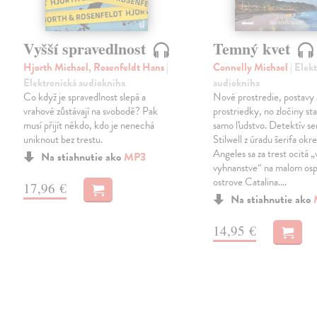
Vyšší spravedlnost
Temný kvet
Hjorth Michael, Rosenfeldt Hans
|
Connelly Michael
| Elek
Elektronická audiokniha
audiokniha
Co když je spravedlnost slepá a
Nové prostredie, postavy 
vrahové zůstávají na svobodě? Pak
prostriedky, no zločiny st
musí přijít někdo, kdo je nenechá
samo ľudstvo. Detektív se
uniknout bez trestu.
Stilwell z úradu šerifa okr
Angeles sa za trest ocitá „
Na stiahnutie ako
MP3
vyhnanstve“ na malom os
ostrove Catalina.…
17,96 €
Na stiahnutie ako
14,95 €