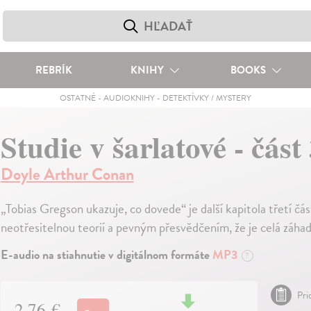
REBRÍK
KNIHY
BOOKS
OSTATNÉ
-
AUDIOKNIHY
-
DETEKTÍVKY / MYSTERY
Studie v šarlatové - část
Doyle Arthur Conan
„Tobias Gregson ukazuje, co dovede“ je další kapitola třetí č
neotřesitelnou teorií a pevným přesvědčením, že je celá záha
E-audio na stiahnutie v digitálnom formáte
MP3
?
Pri
2,76 €