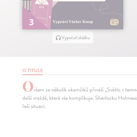
Vypočuť ukážku
O TITULE
O
všem za několik okamžiků přináší „Světlo v temno
další vraždě, která vše komplikuje. Sherlocku Holmeso
řeší situaci.