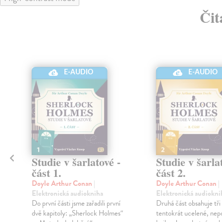
Čit
E-AUDIO
E-AUDIO
Studie v šarlatové -
Studie v šarla
část 1.
část 2.
Doyle Arthur Conan
|
Doyle Arthur Conan
|
Elektronická audiokniha
Elektronická audiokni
Do první části jsme zařadili první
Druhá část obsahuje tři
dvě kapitoly: „Sherlock Holmes“
tentokrát ucelené, nep