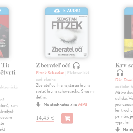
O
E-AUDIO
 Ti:
Zberateľ očí
Krv s
čtvrti
Fitzek Sebastian
| Elektronická
audiokniha
Dán Dom
Zberateľ očí hrá najstaršiu hru na
audioknih
lektronická
svete: hru na schovávačku. S vašimi
Mŕtve diev
deťmi.
sídliska. 
íně
Na stiahnutie ako
MP3
jednoznačn
ilonů, kam
len trochu
 skvělých
pervitín, j
14,45 €
edevším
vyprchal.
stě
fekt
Na st