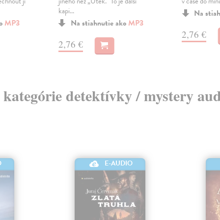
echnout ji
jiného než „Útěk.“ To je další
v čase do minu
kapi...
Na stia
ko
MP3
Na stiahnutie ako
MP3
2,76 €
2,76 €
z kategórie detektívky / mystery au
O
E-AUDIO