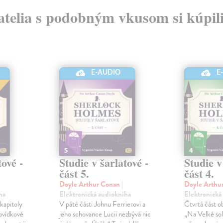
atelia s podobným vkusom si kúpili
E-AUDIO
E
tové -
Studie v šarlatové -
Studie v
část 5.
část 4.
Doyle Arthur Conan
|
Doyle Arthu
ha
Elektronická audiokniha
Elektronická
 kapitoly
V páté části Johnu Ferrierovi a
Čtvrtá část ob
ovídkové
jeho schovance Lucii nezbývá nic
„Na Velké sol