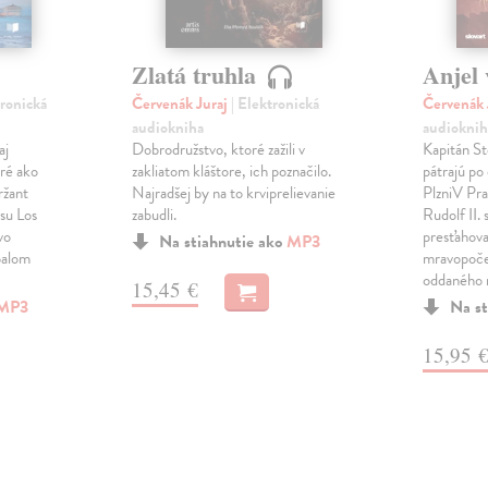
Zlatá truhla
Anjel 
tronická
Červenák Juraj
| Elektronická
Červenák 
audiokniha
audioknih
aj
Dobrodružstvo, ktoré zažili v
Kapitán St
aré ako
zakliatom kláštore, ich poznačilo.
pátrajú po
ržant
Najradšej by na to krviprelievanie
PlzniV Pra
esu Los
zabudli.
Rudolf II.
vo
presťahova
Na stiahnutie ako
MP3
palom
mravopoče
oddaného
15,45 €
MP3
Na st
15,95 