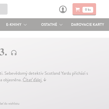
0 ks
E-KNIHY
OSTATNÉ
DAROVACIE KARTY
 3.
ásti. Sebevědomý detektiv Scotland Yardu přichází s
da objasněna.
Čítať ďalej
↓
dať do wishlistu