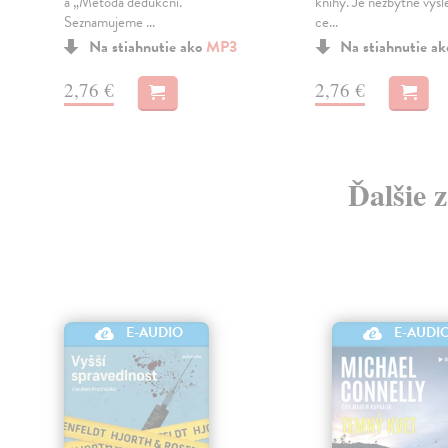
a „Metoda dedukční.“
knihy. Je nezbytné vysl
Seznamujeme ...
ce...
Na stiahnutie ako
MP3
Na stiahnutie a
2,76 €
2,76 €
Ďalšie 
E-AUDIO
E-AUDI