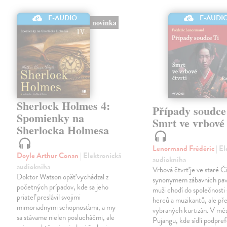
E-AUDIO
E-AUDI
novinka
Sherlock Holmes 4:
Případy soudce
Spomienky na
Smrt ve vrbové 
Sherlocka Holmesa
Lenormand Frédéric
| E
Doyle Arthur Conan
| Elektronická
audiokniha
audiokniha
Vrbová čtvrť je ve staré Č
Doktor Watson opäť vychádzal z
synonymem zábavních pav
početných prípadov, kde sa jeho
muži chodí do společnosti
priateľ preslávil svojimi
herců a muzikantů, ale př
mimoriadnymi schopnosťami, a my
vybraných kurtizán. V mě
sa stávame nielen poslucháčmi, ale
Pujangu, kde sídlí podpre