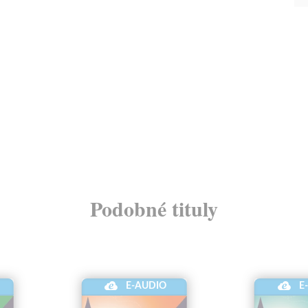
Podobné tituly
E-AUDIO
E