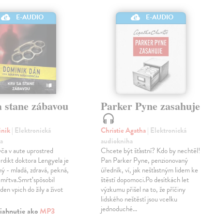
E-AUDIO
E-AUDIO
a stane zábavou
Parker Pyne zasahuje
inik
| Elektronická
Christie Agatha
| Elektronická
a
audiokniha
ča v aute uprostred
Chcete být šťastní? Kdo by nechtěl!
Verdikt doktora Lengyela je
Pan Parker Pyne, penzionovaný
ý - mladá, zdravá, pekná,
úředník, ví, jak nešťastným lidem ke
 mŕtva.Smrť spôsobil
štěstí dopomoci.Po desítkách let
eden vpich do žily a život
výzkumu přišel na to, že příčiny
lidského neštěstí jsou vcelku
jednoduché…
iahnutie ako
MP3