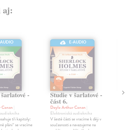
 aj:
-AUDIO
E-AUDIO
 šarlatové -
Studie v šarlatové -
St
část 6.
Doy
Ele
r Conan
|
Doyle Arthur Conan
|
Tent
 audiokniha
Elektronická audiokniha
každ
sahuje tři kapitoly:
V šesté části se vracíme k ději v
Když
né pláni“ se vracíme
současnosti a navazujeme na