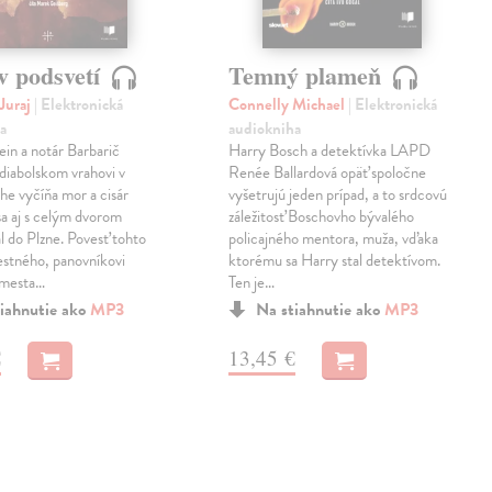
v podsvetí
Temný plameň
Juraj
| Elektronická
Connelly Michael
| Elektronická
a
audiokniha
ein a notár Barbarič
Harry Bosch a detektívka LAPD
 diabolskom vrahovi v
Renée Ballardová opäť spoločne
he vyčíňa mor a cisár
vyšetrujú jeden prípad, a to srdcovú
 sa aj s celým dvorom
záležitosť Boschovho bývalého
l do Plzne. Povesť tohto
policajného mentora, muža, vďaka
stného, panovníkovi
ktorému sa Harry stal detektívom.
 mesta…
Ten je…
iahnutie ako
MP3
Na stiahnutie ako
MP3
€
13,45 €