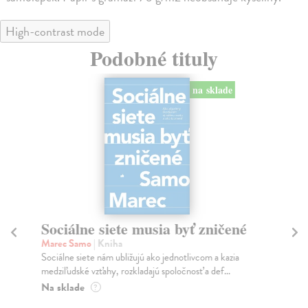
High-contrast mode
Podobné tituly
na sklade
Sociálne siete musia byť zničené
S
K
Marec Samo
| Kniha
Sociálne siete nám ubližujú ako jednotlivcom a kazia
Mik
medziľudské vzťahy, rozkladajú spoločnosť a def...
Mon
o k
Na sklade
?
Na