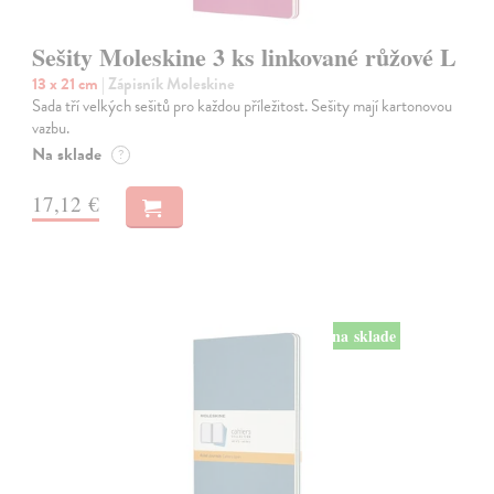
Sešity Moleskine 3 ks linkované růžové L
13 x 21 cm
| Zápisník Moleskine
Sada tří velkých sešitů pro každou příležitost. Sešity mají kartonovou
vazbu.
Na sklade
?
17,12 €
na sklade