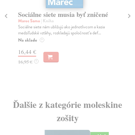
Sociálne siete musia byť zničené
S
K
Marec Samo
| Kniha
Sociálne siete nám ubližujú ako jednotlivcom a kazia
Mik
medziľudské vzťahy, rozkladajú spoločnosť a def...
Mon
o k
Na sklade
?
Na
16,44 €
23
16,95 €
?
24
Ďalšie z kategórie moleskine
zošity