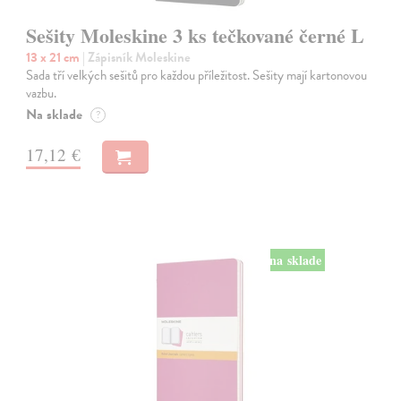
Sešity Moleskine 3 ks tečkované černé L
13 x 21 cm
| Zápisník Moleskine
Sada tří velkých sešitů pro každou příležitost. Sešity mají kartonovou
vazbu.
Na sklade
?
17,12 €
na sklade