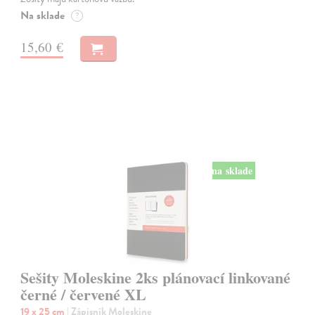
Na sklade
?
15,60 €
na sklade
Sešity Moleskine 2ks plánovací linkované
černé / červené XL
19 x 25 cm
| Zápisník Moleskine