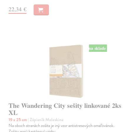
22,34 €
na sklade
The Wandering City sešity linkované 2ks
XL
19 x 25 cm
| Zápisník Moleskine
Na oboch stranách zošita je iný vzor antistresových omaľovánok.
Zošity majú kartónovú väzbu.