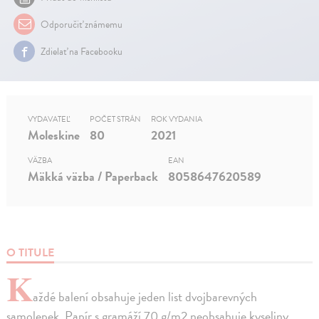
Odporučiť známemu
Zdielať na Facebooku
VYDAVATEĽ
POČET STRÁN
ROK VYDANIA
Moleskine
80
2021
VÄZBA
EAN
Mäkká väzba / Paperback
8058647620589
O TITULE
K
aždé balení obsahuje jeden list dvojbarevných
samolepek. Papír s gramáží 70 g/m2 neobsahuje kyseliny.