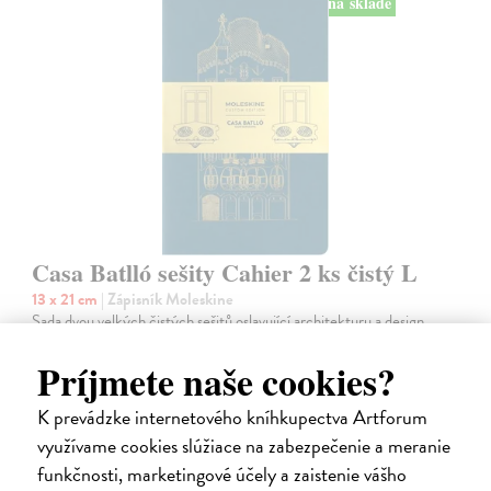
na sklade
Casa Batlló sešity Cahier 2 ks čistý L
13 x 21 cm
| Zápisník Moleskine
Sada dvou velkých čistých sešitů oslavující architekturu a design
Antoni Gaudího v podobě barcelonského domu Casa Batlló. Objevte
inspiraci v díle jednoho z největších architektů všech dob Antoni
Príjmete naše cookies?
Gaudího…
Na sklade
K prevádzke internetového kníhkupectva Artforum
?
využívame cookies slúžiace na zabezpečenie a meranie
21,00 €
funkčnosti, marketingové účely a zaistenie vášho