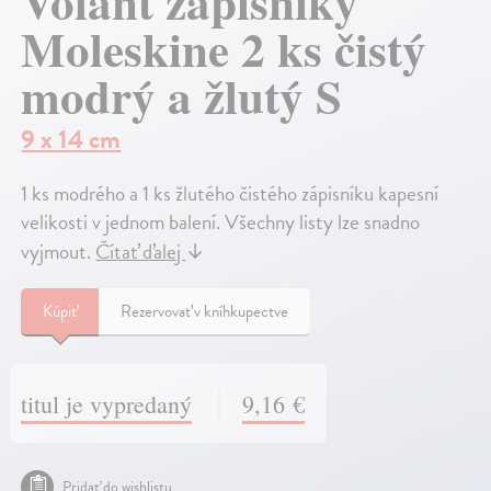
Volant zápisníky
Moleskine 2 ks čistý
modrý a žlutý S
9 x 14 cm
1 ks modrého a 1 ks žlutého čistého zápisníku kapesní
velikosti v jednom balení. Všechny listy lze snadno
vyjmout.
Čítať ďalej
↓
Kúpiť
Rezervovať v kníhkupectve
titul je vypredaný
9,16 €
Pridať do wishlistu