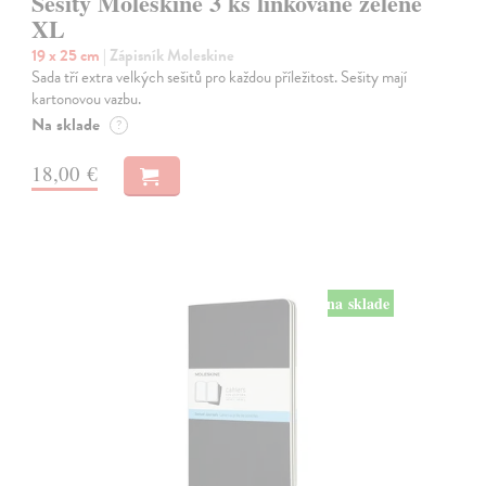
Sešity Moleskine 3 ks linkované zelené
XL
19 x 25 cm
| Zápisník Moleskine
Sada tří extra velkých sešitů pro každou příležitost. Sešity mají
kartonovou vazbu.
Na sklade
?
18,00 €
na sklade