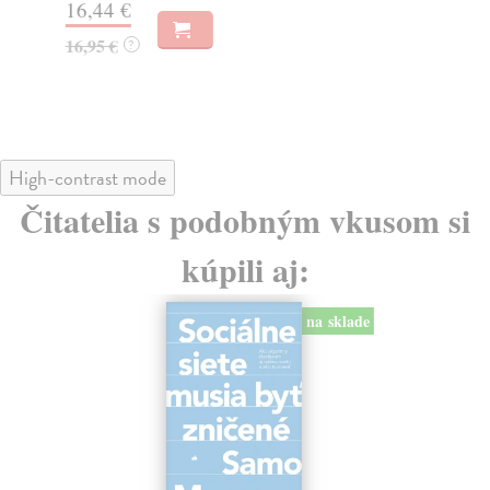
16,44 €
23
16,95 €
?
24
High-contrast mode
Čitatelia s podobným vkusom si
kúpili aj:
na sklade