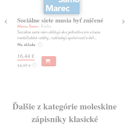
Sociálne siete musia byť zničené
S
K
Marec Samo
| Kniha
Sociálne siete nám ubližujú ako jednotlivcom a kazia
Mik
medziľudské vzťahy, rozkladajú spoločnosť a def...
Mon
o k
Na sklade
?
Na
16,44 €
23
16,95 €
?
24
Ďalšie z kategórie moleskine
zápisníky klasické