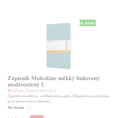
na sklade
Zápisník Moleskine měkký linkovaný
modrozelený L
13 x 21 cm
| Zápisník Moleskine
Zápisník má měkkou, ve hřbetu šitou vazbu. Obepíná ho pružná páska
proti samovolnému otevírání.
Na sklade
?