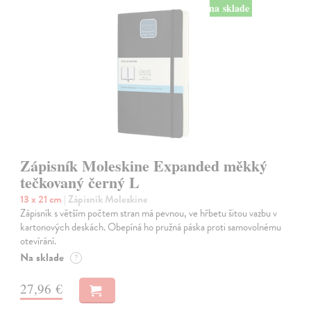
na sklade
Zápisník Moleskine Expanded měkký
tečkovaný černý L
13 x 21 cm
| Zápisník Moleskine
Zápisník s větším počtem stran má pevnou, ve hřbetu šitou vazbu v
kartonových deskách. Obepíná ho pružná páska proti samovolnému
otevírání.
Na sklade
?
27,96 €