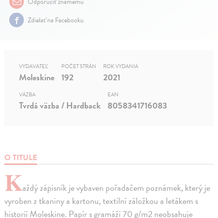
Odporučiť známemu
Zdielať na Facebooku
VYDAVATEĽ
POČET STRÁN
ROK VYDANIA
Moleskine
192
2021
VÄZBA
EAN
Tvrdá väzba / Hardback
8058341716083
O TITULE
K
aždý zápisník je vybaven pořadačem poznámek, který je
vyroben z tkaniny a kartonu, textilní záložkou a letákem s
historií Moleskine. Papír s gramáží 70 g/m2 neobsahuje