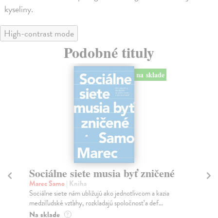
kyseliny.
High-contrast mode
Podobné tituly
na sklade
Sociálne siete musia byť zničené
S
K
Marec Samo
| Kniha
Sociálne siete nám ubližujú ako jednotlivcom a kazia
Mik
medziľudské vzťahy, rozkladajú spoločnosť a def...
Mon
o k
Na sklade
?