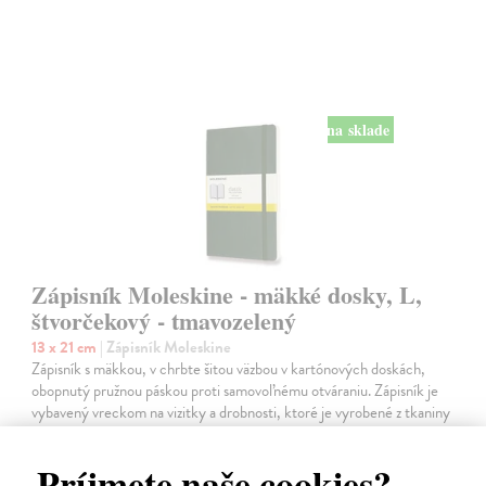
na sklade
Zápisník Moleskine - mäkké dosky, L,
štvorčekový - tmavozelený
13 x 21 cm
| Zápisník Moleskine
Zápisník s mäkkou, v chrbte šitou väzbou v kartónových doskách,
obopnutý pružnou páskou proti samovoľnému otváraniu. Zápisník je
vybavený vreckom na vizitky a drobnosti, ktoré je vyrobené z tkaniny
a kartónu,…
Na sklade
?
Príjmete naše cookies?