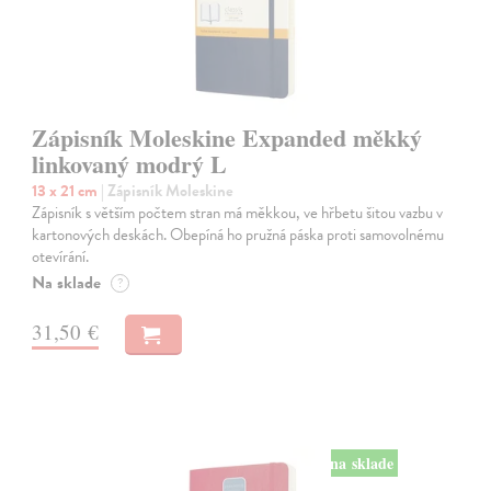
Zápisník Moleskine Expanded měkký
linkovaný modrý L
13 x 21 cm
| Zápisník Moleskine
Zápisník s větším počtem stran má měkkou, ve hřbetu šitou vazbu v
kartonových deskách. Obepíná ho pružná páska proti samovolnému
otevírání.
Na sklade
?
31,50 €
na sklade