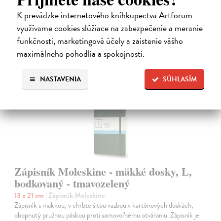
22,50 €
K prevádzke internetového kníhkupectva Artforum
využívame cookies slúžiace na zabezpečenie a meranie
funkčnosti, marketingové účely a zaistenie vášho
maximálneho pohodlia a spokojnosti.
NASTAVENIA
SÚHLASÍM
na sklade
Zápisník Moleskine - mäkké dosky, L,
bodkovaný - tmavozelený
13 x 21 cm
| Zápisník Moleskine
Zápisník s mäkkou, v chrbte šitou väzbou v kartónových doskách,
obopnutý pružnou páskou proti samovoľnému otváraniu. Zápisník je