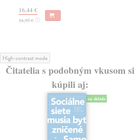
Na
16,44 €
23
16,95 €
?
24
High-contrast mode
Čitatelia s podobným vkusom si
kúpili aj:
na sklade