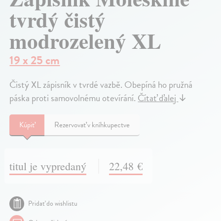
tvrdý čistý
modrozelený XL
19 x 25 cm
Čistý XL zápisník v tvrdé vazbě. Obepíná ho pružná
páska proti samovolnému otevírání.
Čítať ďalej
↓
Kúpiť
Rezervovať v kníhkupectve
titul je vypredaný
22,48 €
Pridať do wishlistu