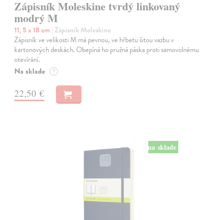
Zápisník Moleskine tvrdý linkovaný
modrý M
11, 5 x 18 cm
| Zápisník Moleskine
Zápisník ve velikosti M má pevnou, ve hřbetu šitou vazbu v
kartonových deskách. Obepíná ho pružná páska proti samovolnému
otevírání.
Na sklade
?
22,50 €
na sklade