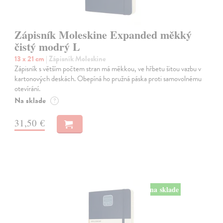
Zápisník Moleskine Expanded měkký
čistý modrý L
13 x 21 cm
| Zápisník Moleskine
Zápisník s větším počtem stran má měkkou, ve hřbetu šitou vazbu v
kartonových deskách. Obepíná ho pružná páska proti samovolnému
otevírání.
Na sklade
?
31,50 €
na sklade