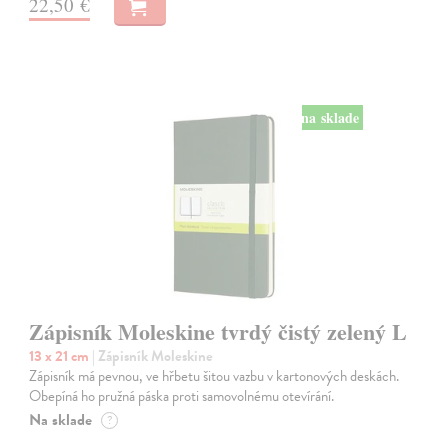
22,50 €
na sklade
Zápisník Moleskine tvrdý čistý zelený L
13 x 21 cm
| Zápisník Moleskine
Zápisník má pevnou, ve hřbetu šitou vazbu v kartonových deskách.
Obepíná ho pružná páska proti samovolnému otevírání.
Na sklade
?