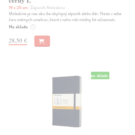
černý L
19 x 25 cm
| Zápisník Moleskine
Moleskine je viac ako iba obyčajný zápisník alebo diár. Nesie v sebe
čaro známych umelcov, ktoré z neho robí módny hit súčasnosti.
Na sklade
?
28,50 €
na sklade