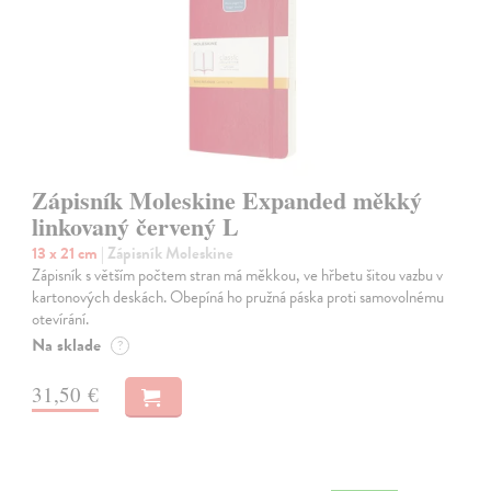
Zápisník Moleskine Expanded měkký
linkovaný červený L
13 x 21 cm
| Zápisník Moleskine
Zápisník s větším počtem stran má měkkou, ve hřbetu šitou vazbu v
kartonových deskách. Obepíná ho pružná páska proti samovolnému
otevírání.
Na sklade
?
31,50 €