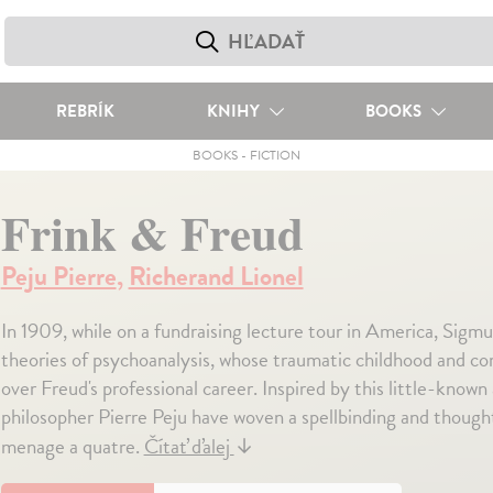
REBRÍK
KNIHY
BOOKS
BOOKS
-
FICTION
Frink & Freud
Peju Pierre
,
Richerand Lionel
In 1909, while on a fundraising lecture tour in America, Sigmu
theories of psychoanalysis, whose traumatic childhood and co
over Freud's professional career. Inspired by this little-known
philosopher Pierre Peju have woven a spellbinding and thought
menage a quatre.
Čítať ďalej
↓