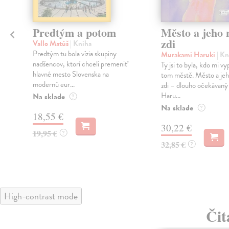
Predtým a potom
Město a jeho n
zdi
Vallo Matúš
| Kniha
Predtým tu bola vízia skupiny
Murakami Haruki
| Kn
nadšencov, ktorí chceli premeniť
Ty jsi to byla, kdo mi vy
hlavné mesto Slovenska na
tom městě. Město a jeh
modernú eur...
zdi – dlouho očekávan
Haru...
Na sklade
?
Na sklade
?
18,55 €
30,22 €
19,95 €
?
32,85 €
?
High-contrast mode
Čit