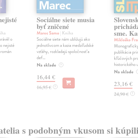
ejisté
Sociálne siete musia
Slovens
byť zničené
prichád
sme. Ka
iha
Marec Samo
| Kniha
právěl o
Sociálne siete nám ubližujú ako
Mikloško Fra
o nejisté
jednotlivcom a kazia medziľudské
Monograficky
ý román
vzťahy, rozkladajú spoločnosť a
publikácia pri
def...
kľúčových pr
historického u
Na sklade
?
Na sklade
16,44 €
23,16 €
16,95 €
?
24,90 €
?
atelia s podobným vkusom si kúpili