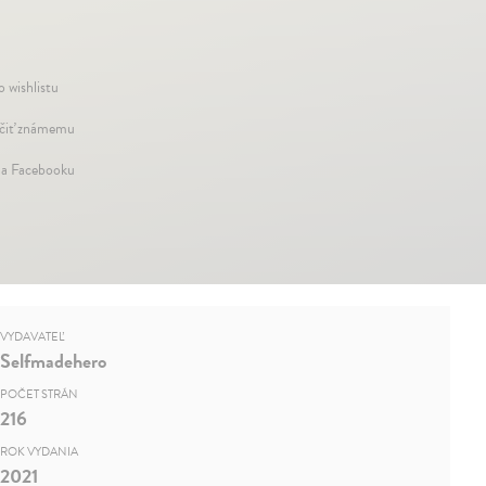
o wishlistu
iť známemu
na Facebooku
VYDAVATEĽ
Selfmadehero
POČET STRÁN
216
ROK VYDANIA
2021