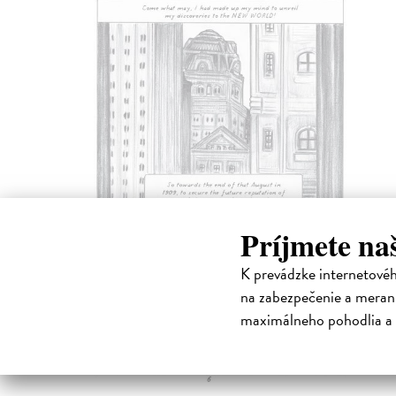
Príjmete na
K prevádzke internetové
na zabezpečenie a merani
maximálneho pohodlia a 