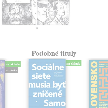
Podobné tituly
na sklade
na sklade
novinka