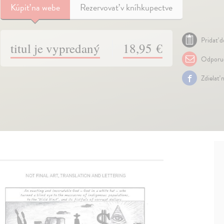
Kúpiť
na webe
Rezervovať v kníhkupectve
Pridať d
titul je vypredaný
18,95 €
Odporuč
Zdielať 