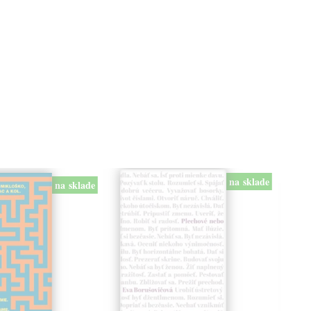
na sklade
na sklade