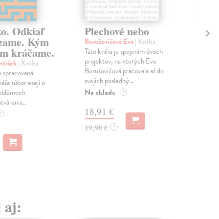
ko. Odkiaľ
Plechové nebo
Po
zame. Kým
Borušovičová Eva
| Kniha
Kun
m kráčame.
Táto kniha je spojením dvoch
Poma
projektov, na ktorých Eva
čty
ntišek
| Kniha
Borušovičová pracovala až do
naps
 spracovaná
svojich posledný...
česk
náša súbor esejí o
Na sklade
Na 
oblémoch
?
tvárania...
18,91 €
14
?
19,90 €
15,
?
 aj: