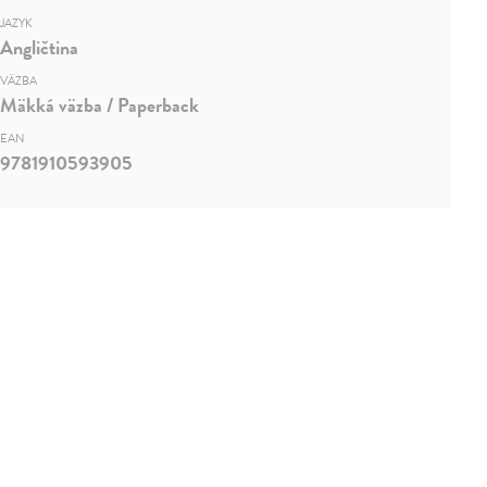
JAZYK
Angličtina
VÄZBA
Mäkká väzba / Paperback
EAN
9781910593905