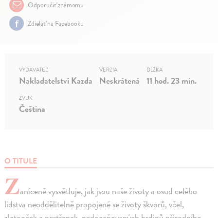
Odporučiť známemu
Zdielať na Facebooku
VYDAVATEĽ
VERZIA
DĹŽKA
Nakladatelství Kazda
Neskrátená
11 hod. 23 min.
ZVUK
Čeština
O TITULE
Z
aníceně vysvětluje, jak jsou naše životy a osud celého
lidstva neoddělitelně propojené se životy škvorů, včel,
zlatooček a pestřenek, nedoceňovaných hrdinů přírodního