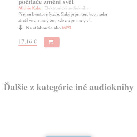
počítače změní svět
(
Michio Kaku
| Elektronická audiokniha
Žák
Přejme kvantové fyzice. Slabý je jen ten, kdo v sebe
Rom
ztratil víru, a malý ten, kdo zná jen malý cíl.
kro
Za
Na stiahnutie ako
MP3
15
17,16 €
15
Ďalšie z kategórie iné audioknihy