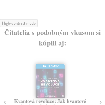
High-contrast mode
Čitatelia s podobným vkusom si
kúpili aj:
E-AUDIO
Kvantová revoluce: Jak kvantové
N