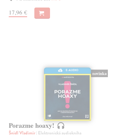
17,96 €
E-AUDIO
novinka
Porazme hoaxy!
Šnídl Vladimír
| Elektronická audiokniha