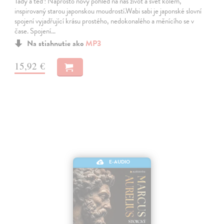
Tady a teď! Naprosto nový pohled na náš život a svět kolem,
inspirovaný starou japonskou moudrostí.Wabi sabi je japonské slovní
spojení vyjadřující krásu prostého, nedokonalého a měnícího se v
čase. Spojení…
Na stiahnutie ako
MP3
15,92 €
E-AUDIO