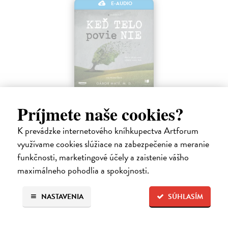
E-AUDIO
Keď telo povie nie
Príjmete naše cookies?
Maté Gábor
| Elektronická audiokniha
Prevencia pred chorobami ľudstvo zamestnáva od nepamäti. Lekár a
K prevádzke internetového kníhkupectva Artforum
uznávaný autor Gábor Maté verí, že spôsob akým premýšľame a
využívame svoju mozgovú kapacitu, má vplyv aj na naše fyzické
využívame cookies slúžiace na zabezpečenie a meranie
zdravie.
funkčnosti, marketingové účely a zaistenie vášho
Na stiahnutie ako
MP3
maximálneho pohodlia a spokojnosti.
14,45 €
NASTAVENIA
SÚHLASÍM