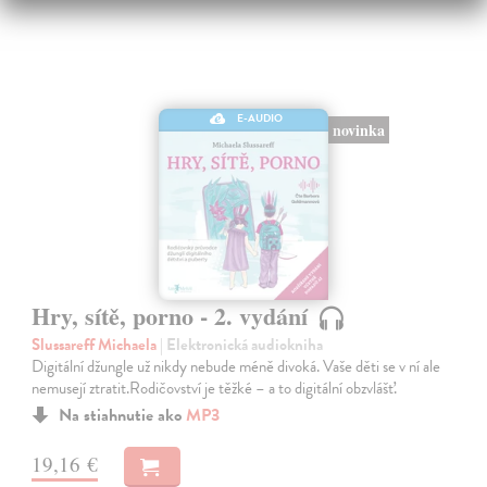
E-AUDIO
novinka
Hry, sítě, porno - 2. vydání
Slussareff Michaela
| Elektronická audiokniha
Digitální džungle už nikdy nebude méně divoká. Vaše děti se v ní ale
nemusejí ztratit.Rodičovství je těžké – a to digitální obzvlášť.
Na stiahnutie ako
MP3
19,16 €