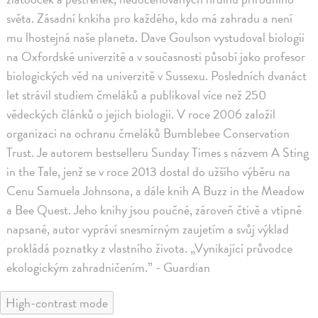
světa. Zásadní knkiha pro každého, kdo má zahradu a není
mu lhostejná naše planeta. Dave Goulson vystudoval biologii
na Oxfordské univerzitě a v současnosti působí jako profesor
biologických věd na univerzitě v Sussexu. Posledních dvanáct
let strávil studiem čmeláků a publikoval více než 250
vědeckých článků o jejich biologii. V roce 2006 založil
organizaci na ochranu čmeláků Bumblebee Conservation
Trust. Je autorem bestselleru Sunday Times s názvem A Sting
in the Tale, jenž se v roce 2013 dostal do užšího výběru na
Cenu Samuela Johnsona, a dále knih A Buzz in the Meadow
a Bee Quest. Jeho knihy jsou poučné, zároveň čtivě a vtipně
napsané, autor vypráví snesmírným zaujetím a svůj výklad
prokládá poznatky z vlastního života. „Vynikající průvodce
ekologickým zahradničením.” - Guardian
High-contrast mode