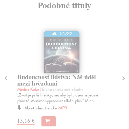
Podobné tituly
E-AUDIO
Budoucnost lidstva: Náš úděl
K
mezi hvězdami
po
Michio Kaku
| Elektronická audiokniha
Mi
„Život je příliš křehký, než aby byl uložen na jediné
Pře
planetě. Musíme vypracovat záložní plán.“ Mich...
ztr
Na stiahnutie ako
MP3
15,16 €
17