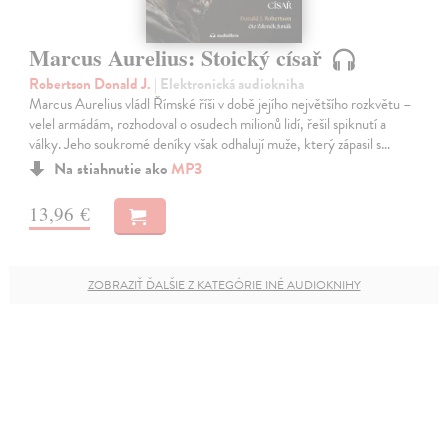
Marcus Aurelius: Stoický císař
Robertson Donald J.
| Elektronická audiokniha
Marcus Aurelius vládl Římské říši v době jejího největšího rozkvětu –
velel armádám, rozhodoval o osudech milionů lidí, řešil spiknutí a
války. Jeho soukromé deníky však odhalují muže, který zápasil s…
Na stiahnutie ako
MP3
13,96 €
ZOBRAZIŤ ĎALŠIE Z KATEGÓRIE INÉ AUDIOKNIHY