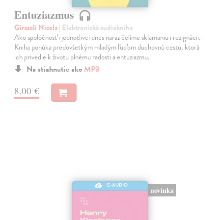
Entuziazmus
Girasoli Nicola
| Elektronická audiokniha
Ako spoločnosť i jednotlivci dnes naraz čelíme sklamaniu i rezignácii.
Kniha ponúka predovšetkým mladým ľuďom duchovnú cestu, ktorá
ich privedie k životu plnému radosti a entuziazmu.
Na stiahnutie ako
MP3
8,00 €
E-AUDIO
novinka