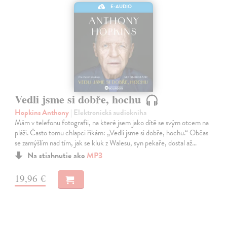
E-AUDIO
Vedli jsme si dobře, hochu
Hopkins Anthony
| Elektronická audiokniha
Mám v telefonu fotografii, na které jsem jako dítě se svým otcem na
pláži. Často tomu chlapci říkám: „Vedli jsme si dobře, hochu.“ Občas
se zamýšlím nad tím, jak se kluk z Walesu, syn pekaře, dostal až…
Na stiahnutie ako
MP3
19,96 €