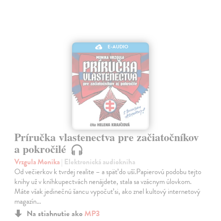
E-AUDIO
Príručka vlastenectva pre začiatočníkov
a pokročilé
Vrzgula Monika
| Elektronická audiokniha
Od večierkov k tvrdej realite – a späť do uší.Papierovú podobu tejto
knihy už v kníhkupectvách nenájdete, stala sa vzácnym úlovkom.
Máte však jedinečnú šancu vypočuť si, ako znel kultový internetový
magazín…
Na stiahnutie ako
MP3