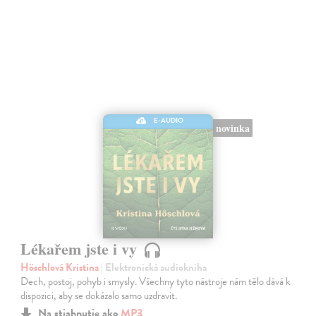
E-AUDIO
novinka
Lékařem jste i vy
Höschlová Kristina
| Elektronická audiokniha
Dech, postoj, pohyb i smysly. Všechny tyto nástroje nám tělo dává k
dispozici, aby se dokázalo samo uzdravit.
Na stiahnutie ako
MP3