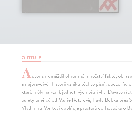
O TITULE
A
utor shromáždil ohromné množství faktů, obraz
a nejpravdivěji historii vzniku těchto písní, upozorňuje
které měly na vznik jednotlivých písní vliv. Devatenác
palety umělců od Marie Rottrové, Pavla Bobka přes Sp
Vladimíru Mertovi doplňuje prastará odrhovačka o 