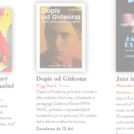
orý
Dopis od Gideona
Jazz 
našiel
Fligg David
| Kniha
Wasserber
Dopis od Gideona je kniha o životě a
Antonín,
díle českého klavíristy, skladatele a
Jazz in Eu
iha
pedagoga Gideona Kleina (1919–
record of
iesla
1945), jednoho z nejnadanějších
music evol
ho
hudebníků první poloviny 20. století.
(European
lavírne
Jeho slibná umělecká kariéra…
«chronicle
obia, keď
jazz in in
Zasielame do 12 dní
from a…