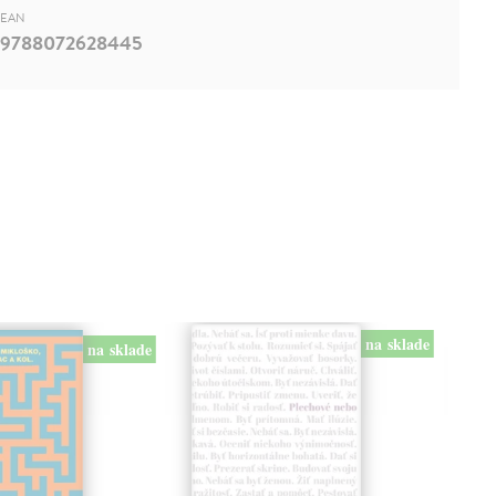
EAN
9788072628445
na sklade
na sklade