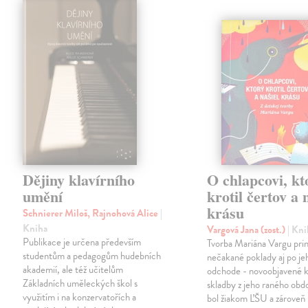
Dějiny klavírního
O chlapcovi, kt
umění
krotil čertov a 
krásu
Schnierer Miloš, Rajnohová Alice
|
Kniha
Vargová Jana (zost.)
| Kn
Publikace je určena především
Tvorba Mariána Vargu prin
studentům a pedagogům hudebních
nečakané poklady aj po je
akademií, ale též učitelům
odchode - novoobjavené k
Základních uměleckých škol s
skladby z jeho raného obd
využitím i na konzervatořích a
bol žiakom ĽŠU a zároveň