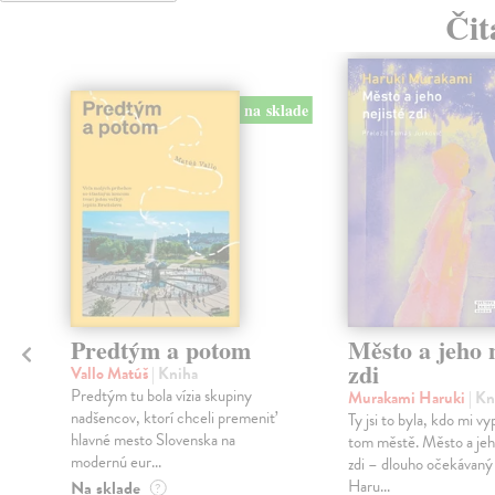
Čit
na sklade
Predtým a potom
Město a jeho n
zdi
Vallo Matúš
| Kniha
Predtým tu bola vízia skupiny
Murakami Haruki
| Kn
nadšencov, ktorí chceli premeniť
Ty jsi to byla, kdo mi vy
hlavné mesto Slovenska na
tom městě. Město a jeh
modernú eur...
zdi – dlouho očekávan
Haru...
Na sklade
?