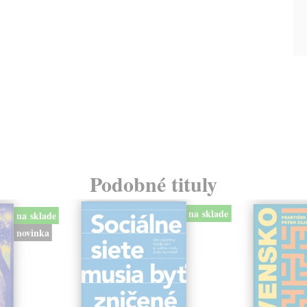
Podobné tituly
na sklade
na sklade
novinka