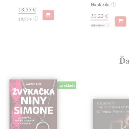
Na sklade
?
18,55 €
30,22 €
19,95 €
?
32,85 €
?
Ďa
na sklade