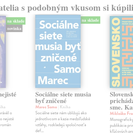
atelia s podobným vkusom si kúpili
na sklade
na sklade
novinka
ejisté
Sociálne siete musia
Slovens
byť zničené
prichád
sme. Ka
iha
Marec Samo
| Kniha
právěl o
Sociálne siete nám ubližujú ako
Mikloško Fra
o nejisté
jednotlivcom a kazia medziľudské
Monograficky
ý román
vzťahy, rozkladajú spoločnosť a
publikácia pri
def...
kľúčových pr