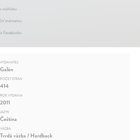
o wishlistu
iť známemu
na Facebooku
VYDAVATEĽ
Galén
POČET STRÁN
414
ROK VYDANIA
2011
JAZYK
Čeština
VÄZBA
Tvrdá väzba / Hardback