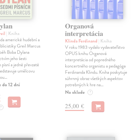
ylan
Organová
interpretácia
reil
| Kniha
enda americké hudební a
Klinda Ferdinand
| Kniha
ublicistiky Greil Marcus
V roku 1983 vydalo vydavateľstvo
íběh Boba Dylana
OPUS knihu Organová
ctvím jeho šesti
interpretácia od popredného
 písní a jedné převzaté
koncertného organistu a pedagóga
ředstavuje umělcovu
Ferdinanda Klindu. Kniha poskytuje
tou…
súhrnný obraz všetkých aspektov
 do 12 dní
potrebných k hre na…
Na sklade
?
€
25,00 €
?