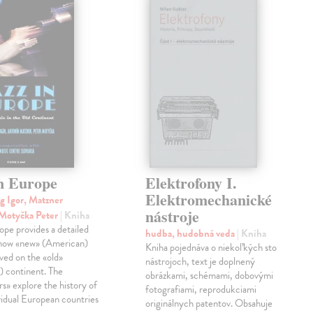
in Europe
Elektrofony I.
Elektromechanické
g Igor, Matzner
nástroje
 Motyčka Peter
| Kniha
rope provides a detailed
hudba, hudobná veda
| Kniha
 how «new» (American)
Kniha pojednáva o niekoľkých sto
ved on the «old»
nástrojoch, text je doplnený
) continent. The
obrázkami, schémami, dobovými
rs» explore the history of
fotografiami, reprodukciami
dividual European countries
originálnych patentov. Obsahuje