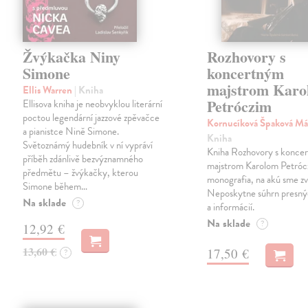
Žvýkačka Niny
Rozhovory s
Simone
koncertným
majstrom Karo
Ellis Warren
| Kniha
Petróczim
Ellisova kniha je neobvyklou literární
poctou legendární jazzové zpěvačce
Kornucíková Špaková Má
a pianistce Nině Simone.
Kniha
Světoznámý hudebník v ní vypráví
Kniha Rozhovory s konce
příběh zdánlivě bezvýznamného
majstrom Karolom Petrócz
předmětu – žvýkačky, kterou
monografia, na akú sme zv
Simone během…
Neposkytne súhrn presný
Na sklade
?
a informácií.
Na sklade
?
12,92 €
13,60 €
17,50 €
?