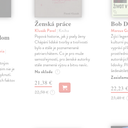
Ženská práce
Bob D
Klusák Pavel
| Kniha
Marcus G
lom
Popová historie, jak ji psaly ženy
Žijící leg
Chápání lidské tvorby a tvořivosti
kulturní p
bylo a stále je poznamenané
vypráví př
ria
|
patriarchátem. Co je pro muže
prostředni
samozřejmostí, pro ženské autorky
autorských
rtným
stále znamená výzvu a bitvu navíc.
lidovky. P
im nie je
šedesátile
Na sklade
?
yknutí.
Zasielame
ch faktov
21,38 €
22,23 
22,50 €
?
23,40 €