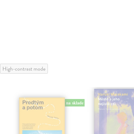
High-contrast mode
na sklade