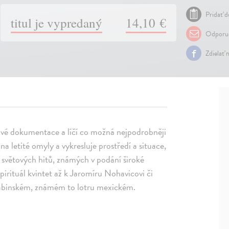
Pridať d
titul je vypredaný
14,10 €
Odporuč
Zdielať 
ové dokumentace a líčí co možná nejpodrobněji
 na letité omyly a vykresluje prostředí a situace,
t světových hitů, známých v podání široké
irituál kvintet až k Jaromíru Nohavicovi či
Babinském, známém to lotru mexickém.