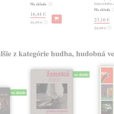
historického u
Na sklade
?
Na sklade
16,44 €
23,16 €
16,95 €
?
24,90 €
?
lšie z kategórie hudba, hudobná v
na sklade
na sklade