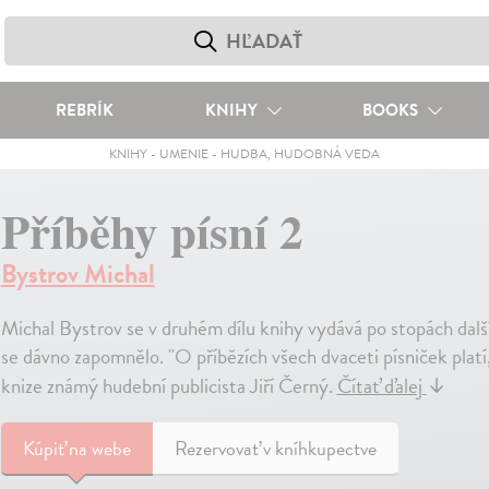
REBRÍK
KNIHY
BOOKS
KNIHY
-
UMENIE
-
HUDBA, HUDOBNÁ VEDA
Příběhy písní 2
Bystrov Michal
Michal Bystrov se v druhém dílu knihy vydává po stopách další
se dávno zapomnělo. "O příbězích všech dvaceti písniček platí, 
knize známý hudební publicista Jiří Černý.
Čítať ďalej
↓
Kúpiť
na webe
Rezervovať v kníhkupectve