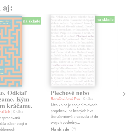
 aj:
na sklade
na sklade
ko. Odkiaľ
Plechové nebo
Po
zame. Kým
Borušovičová Eva
| Kniha
Kun
m kráčame.
Táto kniha je spojením dvoch
Poma
projektov, na ktorých Eva
čty
ntišek
| Kniha
Borušovičová pracovala až do
naps
 spracovaná
svojich posledný...
česk
náša súbor esejí o
Na sklade
Na 
oblémoch
?