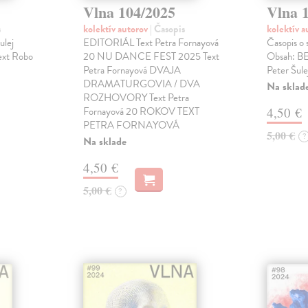
Vlna 104/2025
Vlna 
s
kolektív autorov
| Časopis
kolektív 
ulej
EDITORIÁL Text Petra Fornayová
Časopis o 
xt Robo
20 NU DANCE FEST 2025 Text
Obsah: B
Petra Fornayová DVAJA
Peter Šule
DRAMATURGOVIA / DVA
Na sklad
ROZHOVORY Text Petra
Fornayová 20 ROKOV TEXT
4,50 €
PETRA FORNAYOVÁ
5,00 €
?
Na sklade
4,50 €
5,00 €
?