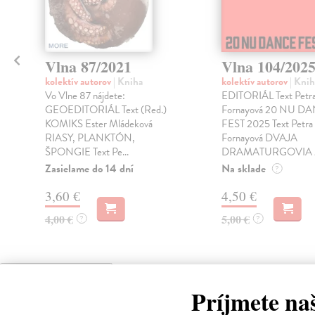
Vlna 87/2021
Vlna 104/202
kolektív autorov
| Kniha
kolektív autorov
| Knih
Vo Vlne 87 nájdete:
EDITORIÁL Text Petr
GEOEDITORIÁL Text (Red.)
Fornayová 20 NU D
KOMIKS Ester Mládeková
FEST 2025 Text Petra
RIASY, PLANKTÓN,
Fornayová DVAJA
ŠPONGIE Text Pe...
DRAMATURGOVIA / 
Zasielame do 14 dní
Na sklade
?
3,60 €
4,50 €
4,00 €
5,00 €
?
?
High-contrast mode
Príjmete na
Čit