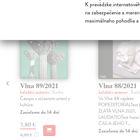
K prevádzke internetové
na zabezpečenie a merani
maximálneho pohodlia a 
klade
Vlna 89/2021
Vlna 88/2021
kolektív autorov
| Kniha
kolektív autorov
| Knih
Časopis o súčasnom umení a
Vo Vlne 88 nájdete:
kultúre.
POPEDITORIÁLText (
ZLATÁ VLNA 2021,
Zasielame do 14 dní
LAUDATIOText Ivana 
ČAS A JEHO T...
3,80 €
Zasielame do 14 dní
4,00 €
?