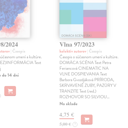
98/2024
Vlna 97/2023
autorov
| Časopis
kolektív autorov
| Časopis
súčasnom umení a kultúre.
Časopis o súčasnom umení a kultúre.
(DEZ)INFORMÁCIA Text
DOMÁCA SCÉNA Text Petra
j
Feriancová CINEMATIC NA
VLNE DOSPIEVANIA Text
e do 14 dní
Barbora Gvozdjáková PRÍRODA,
SKRVAVENÉ ZUBY, PAZÚRY V
TRANZITE Text (red.)
ROZHOVOR SO SILVIOU…
Na sklade
4,75 €
5,00 €
?