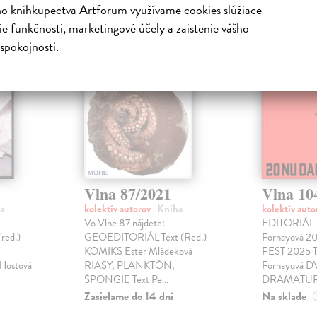
ho kníhkupectva Artforum využívame cookies slúžiace
e funkčnosti, marketingové účely a zaistenie vášho
spokojnosti.
Vlna 87/2021
Vlna 10
a
kolektív autorov
| Kniha
kolektív aut
Vo Vlne 87 nájdete:
EDITORIÁL T
red.)
GEOEDITORIÁL Text (Red.)
Fornayová 
KOMIKS Ester Mládeková
FEST 2025 Te
Hostová
RIASY, PLANKTÓN,
Fornayová 
ŠPONGIE Text Pe...
DRAMATURG
Zasielame do 14 dní
Na sklade