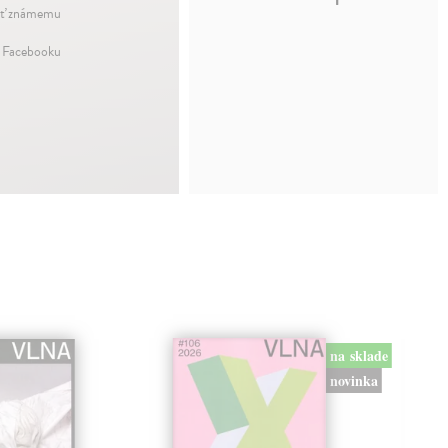
ť známemu
a Facebooku
na sklade
novinka