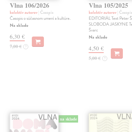
Vlna 106/2026
Vlna 105/2025
kolektív autorov
| Časopis
kolektív autorov
| Časopi
Časopis o súčasnom umení a kultúre.
EDITORIÁL Text Peter Š
SLOBODA JASKYNE Te
Na sklade
Švarc
6,30 €
Na sklade
7,00 €
?
4,50 €
5,00 €
?
na sklade