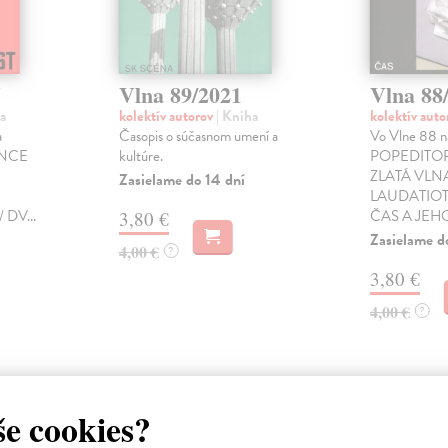
5
Vlna 89/2021
Vlna 88
a
kolektív autorov
| Kniha
kolektív aut
a
Časopis o súčasnom umení a
Vo Vlne 88 n
ANCE
kultúre.
POPEDITORIÁ
ZLATÁ VLNA
Zasielame do 14 dní
LAUDATIOTex
DV...
ČAS A JEHO 
3,80 €
Zasielame d
4,00 €
?
3,80 €
4,00 €
?
še cookies?
atelia s podobným vkusom si kúpili