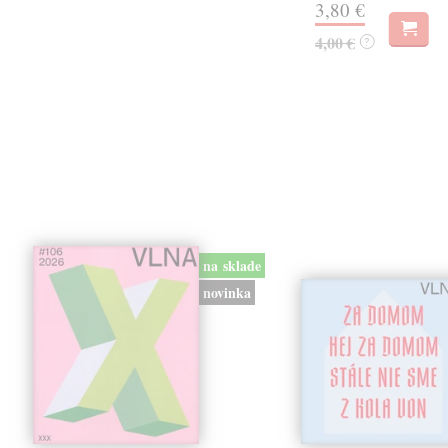
3,80 €
4,00 €
?
na sklade
novinka