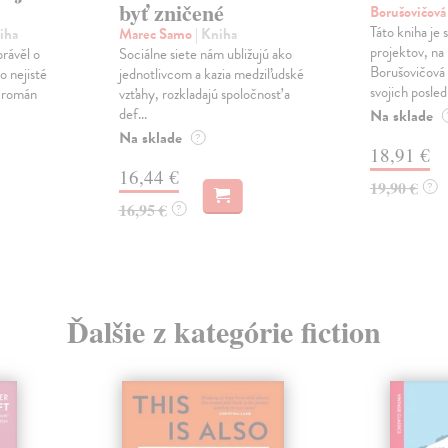
byť zničené
Borušovičová
Táto kniha je
iha
Marec Samo
| Kniha
projektov, na
právěl o
Sociálne siete nám ubližujú ako
Borušovičová 
o nejisté
jednotlivcom a kazia medziľudské
svojich posled
ý román
vzťahy, rozkladajú spoločnosť a
def...
Na sklade
Na sklade
?
18,91 €
16,44 €
19,90 €
?
16,95 €
?
Ďalšie z kategórie fiction