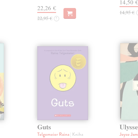
14,50 
22,26 €
14,95 €
22,95 €
?
Guts
Ulysse
Telgemeier Raina
| Kniha
Joyce Ja