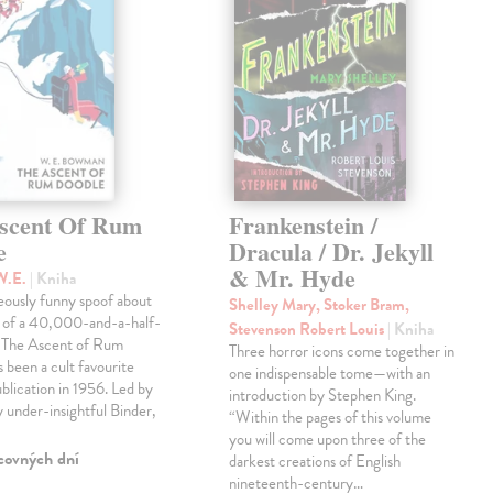
scent Of Rum
Frankenstein /
e
Dracula / Dr. Jekyll
& Mr. Hyde
W.E.
| Kniha
eously funny spoof about
Shelley Mary, Stoker Bram,
t of a 40,000-and-a-half-
Stevenson Robert Louis
| Kniha
, The Ascent of Rum
Three horror icons come together in
 been a cult favourite
one indispensable tome—with an
ublication in 1956. Led by
introduction by Stephen King.
ly under-insightful Binder,
“Within the pages of this volume
you will come upon three of the
covných dní
darkest creations of English
nineteenth-century…