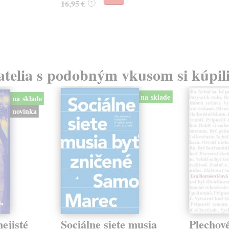
16,95 €
?
atelia s podobným vkusom si kúpili
na sklade
na sklade
novinka
ejisté
Sociálne siete musia
Plechov