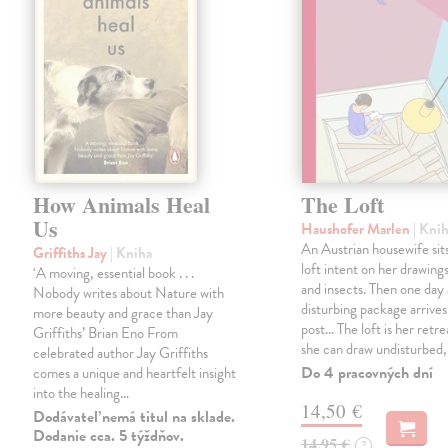
How Animals Heal
The Loft
Us
Haushofer Marlen
| Kni
An Austrian housewife sits
Griffiths Jay
| Kniha
loft intent on her drawings
‘A moving, essential book . . .
and insects. Then one day 
Nobody writes about Nature with
disturbing package arrives
more beauty and grace than Jay
post... The loft is her retre
Griffiths’ Brian Eno From
she can draw undisturbed
celebrated author Jay Griffiths
Do 4 pracovných dní
comes a unique and heartfelt insight
into the healing…
14,50 €
Dodávateľ nemá titul na sklade.
Dodanie cca. 5 týždňov.
14,95 €
?