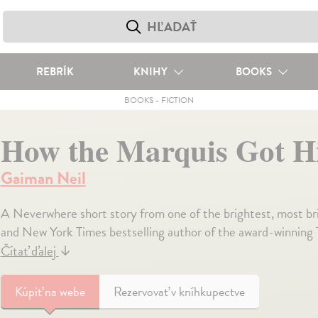
REBRÍK
KNIHY
BOOKS
BOOKS
-
FICTION
How the Marquis Got H
Gaiman Neil
A Neverwhere short story from one of the brightest, most bri
and New York Times bestselling author of the award-winning 
Čítať ďalej
↓
Kúpiť
na webe
Rezervovať v kníhkupectve