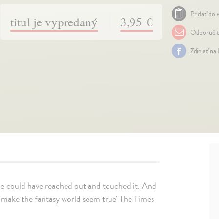
Pridať do w
titul je vypredaný
3,95 €
Odporuči
Zdielať na
t he could have reached out and touched it. And
o make the fantasy world seem true' The Times