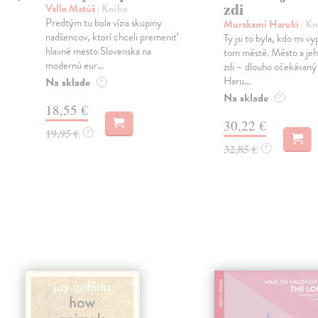
zdi
Vallo Matúš
| Kniha
Predtým tu bola vízia skupiny
Murakami Haruki
| Kn
nadšencov, ktorí chceli premeniť
Ty jsi to byla, kdo mi vy
hlavné mesto Slovenska na
tom městě. Město a jeh
modernú eur...
zdi – dlouho očekávan
Haru...
Na sklade
?
Na sklade
?
18,55 €
30,22 €
19,95 €
?
32,85 €
?