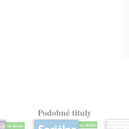
Podobné tituly
na sklade
na sklade