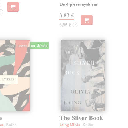
€
Do 4 pracovných dní
?
3,83 €
3,95 €
?
na sklade
s
The Silver Book
mes
| Kniha
Laing Olivia
| Kniha