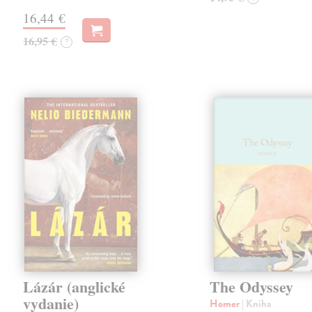
16,44 €
16,95 €
?
Lázár (anglické
The Odyssey
vydanie)
Homer
| Kniha