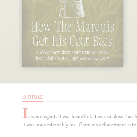
O TITULE
I
t was elegant. It was beautiful. It was so close tha
it was unquestionably his. 'Gaiman's achievement is t