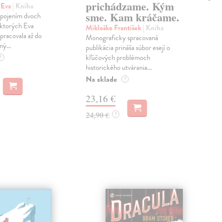
prichádzame. Kým
Ži
 Eva
| Kniha
sme. Kam kráčame.
 spojením dvoch
Zel
 ktorých Eva
Nik
Mikloško František
| Kniha
pracovala až do
stan
Monograficky spracovaná
ný...
Vít
publikácia prináša súbor esejí o
kate
kľúčových problémoch
?
historického utvárania...
Na 
Na sklade
?
12
23,16 €
13,
24,90 €
?