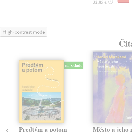
32,85 €
?
High-contrast mode
Čit
na sklade
Predtým a potom
Město a jeho n