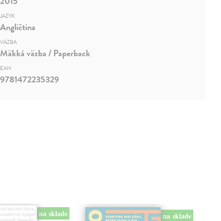
2015
JAZYK
Angličtina
VÄZBA
Mäkká väzba / Paperback
EAN
9781472235329
na sklade
na sklade