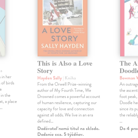
This is Also a Love
The A
Story
Doodl
ha
 in her
Hayden Sally
| Kniha
Bowman 
 of birds
From the Orwell Prize-winning
An outrag
a
author of My Fourth Time, We
the ascen
 in the
Drowned comes a powerful account
foot peak
at, a place
of human resilience, capturing our
Doodle has
,…
capacity for love and connection
since its p
against all odds. We live in an era
the reliab
defined…
…
Dodávateľ nemá titul na sklade.
Do 4 pra
Dodanie cca. 5 týždňov.