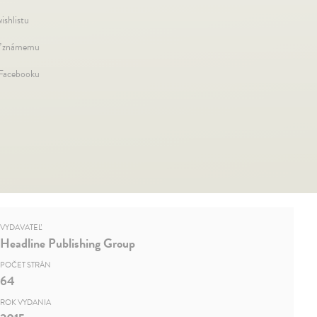
ishlistu
ť známemu
 Facebooku
VYDAVATEĽ
Headline Publishing Group
POČET STRÁN
64
ROK VYDANIA