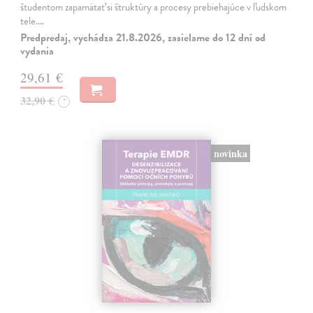
študentom zapamätať si štruktúry a procesy prebiehajúce v ľudskom
tele.…
Predpredaj, vychádza 21.8.2026, zasielame do 12 dní od
vydania
29,61 €
32,90 €
?
novinka