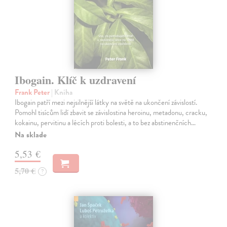
Ibogain. Klíč k uzdravení
Frank Peter
| Kniha
Ibogain patří mezi nejsilnější látky na světě na ukončení závislostí.
Pomohl tisícům lidí zbavit se závislostina heroinu, metadonu, cracku,
kokainu, pervitinu a lécích proti bolesti, a to bez abstinenčních…
Na sklade
5,53 €
5,70 €
?