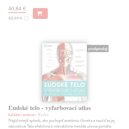
40,84 €
42,10 €
?
predpredaj
Ľudské telo - vyfarbovací atlas
kolektív autorov
| Kniha
Najúčinnejší spôsob, ako pochopiť anatómiu človeka a naučiť sa jej
názvoslovie Táto efektívna a interaktívna metóda učenia pomáha