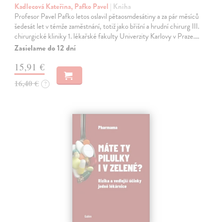
Kadlecová Kateřina, Pafko Pavel
| Kniha
Profesor Pavel Pafko letos oslavil pětaosmdesátiny a za pár měsíců
šedesát let v témže zaměstnání, totiž jako břišní a hrudní chirurg III.
chirurgické kliniky 1. lékařské fakulty Univerzity Karlovy v Praze.…
Zasielame do 12 dní
15,91 €
16,40 €
?