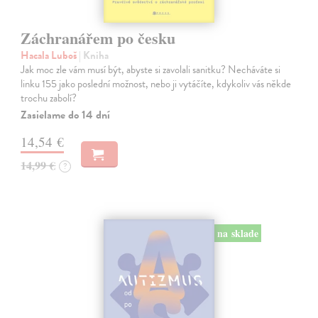
Záchranářem po česku
Hacala Luboš
| Kniha
Jak moc zle vám musí být, abyste si zavolali sanitku? Necháváte si
linku 155 jako poslední možnost, nebo ji vytáčíte, kdykoliv vás někde
trochu zabolí?
Zasielame do 14 dní
14,54 €
14,99 €
?
na sklade