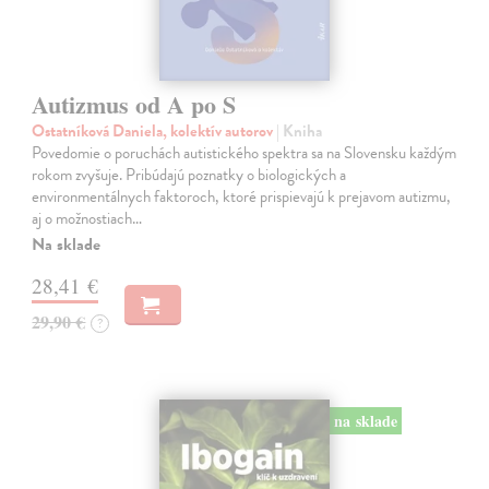
Autizmus od A po S
Ostatníková Daniela, kolektív autorov
| Kniha
Povedomie o poruchách autistického spektra sa na Slovensku každým
rokom zvyšuje. Pribúdajú poznatky o biologických a
environmentálnych faktoroch, ktoré prispievajú k prejavom autizmu,
aj o možnostiach…
Na sklade
28,41 €
29,90 €
?
na sklade