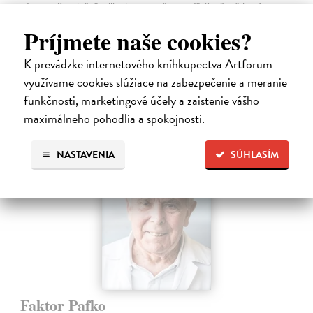
nás pracují společně miliardy neuronů a vytvářejí naše vědomé
zkušenosti.
Príjmete naše cookies?
Na sklade
K prevádzke internetového kníhkupectva Artforum
21,47 €
využívame cookies slúžiace na zabezpečenie a meranie
22,60 €
?
funkčnosti, marketingové účely a zaistenie vášho
maximálneho pohodlia a spokojnosti.
NASTAVENIA
SÚHLASÍM
Faktor Pafko