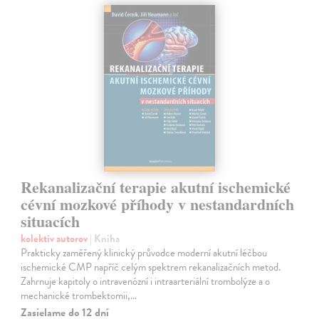
Rekanalizační terapie akutní ischemické
cévní mozkové příhody v nestandardních
situacích
kolektív autorov
| Kniha
Prakticky zaměřený klinický průvodce moderní akutní léčbou
ischemické CMP napříč celým spektrem rekanalizačních metod.
Zahrnuje kapitoly o intravenózní i intraarteriální trombolýze a o
mechanické trombektomii,…
Zasielame do 12 dní