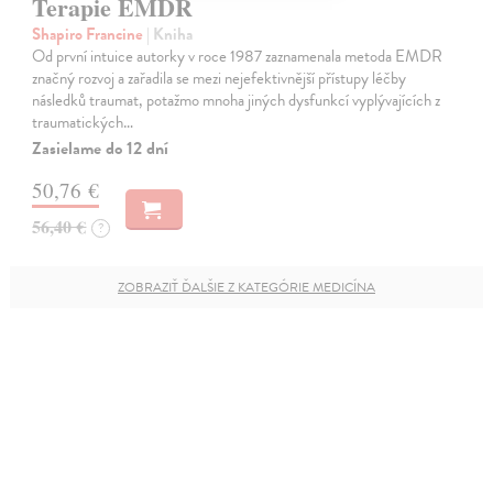
Terapie EMDR
Shapiro Francine
| Kniha
Od první intuice autorky v roce 1987 zaznamenala metoda EMDR
značný rozvoj a zařadila se mezi nejefektivnější přístupy léčby
následků traumat, potažmo mnoha jiných dysfunkcí vyplývajících z
traumatických…
Zasielame do 12 dní
50,76 €
56,40 €
?
ZOBRAZIŤ ĎALŠIE Z KATEGÓRIE MEDICÍNA