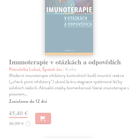
Imunoterapie v otázkách a odpovědích
Petruželka Luboš, Špaček Jan
| Kniha
Moderní imunoterapie inhibitory kontrolních bodů imunitní reakce
(„check point inhibitory“) ukončila éru stagnace systémové léčby
solidních nádorů. Aktuální otázky biomarkerově řízené imunoterapie s
posunem…
Zasielame do 12 dní
45,40 €
46,80 €
?