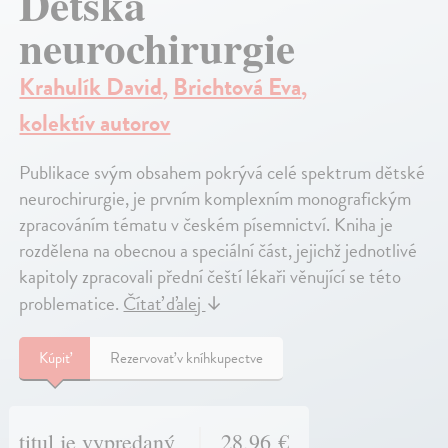
Dětská
neurochirurgie
Krahulík David
,
Brichtová Eva
,
kolektív autorov
Publikace svým obsahem pokrývá celé spektrum dětské
neurochirurgie, je prvním komplexním monografickým
zpracováním tématu v českém písemnictví. Kniha je
rozdělena na obecnou a speciální část, jejichž jednotlivé
kapitoly zpracovali přední čeští lékaři věnující se této
problematice.
Čítať ďalej
↓
Kúpiť
Rezervovať v kníhkupectve
titul je vypredaný
28,96 €