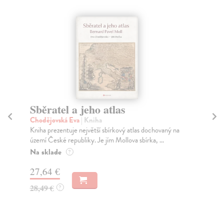
Sběratel a jeho atlas
N
Chodějovská Eva
| Kniha
Př
Kniha prezentuje největší sbírkový atlas dochovaný na
Uče
území České republiky. Je jím Mollova sbírka, ...
lék
Na sklade
Za
?
27,64 €
17
28,49 €
17
?