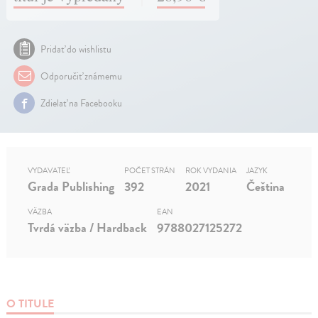
Pridať do wishlistu
Odporučiť známemu
Zdielať na Facebooku
VYDAVATEĽ
POČET STRÁN
ROK VYDANIA
JAZYK
Grada Publishing
392
2021
Čeština
VÄZBA
EAN
Tvrdá väzba / Hardback
9788027125272
O TITULE