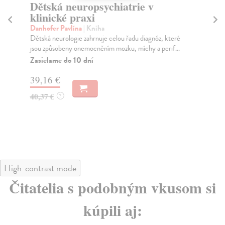
Dětská neuropsychiatrie v
D
klinické praxi
Ko
Pře
Danhofer Pavlína
| Kniha
pos
Dětská neurologie zahrnuje celou řadu diagnóz, které
jsou způsobeny onemocněním mozku, míchy a perif...
Za
Zasielame do 10 dní
48
39,16 €
49
40,37 €
?
High-contrast mode
Čitatelia s podobným vkusom si
kúpili aj: