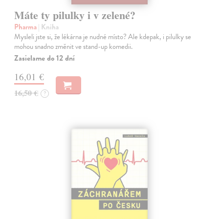
Máte ty pilulky i v zelené?
Pharma
| Kniha
Mysleli jste si, že lékárna je nudné místo? Ale kdepak, i pilulky se
mohou snadno změnit ve stand-up komedii.
Zasielame do 12 dní
16,01 €
16,50 €
?