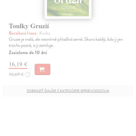
Toulky Gruzií
Bursíková Ivana
| Kniha
Gruzie je malá, ale nesmírně přitažlivá země. Skoro každý, kdo ji jen
trochu pozná, si ji zamiluje.
Zasielame do 10 dní
16,19 €
16,69 €
?
ZOBRAZIŤ ĎALŠIE Z KATEGÓRIE SPRIEVODCOVIA