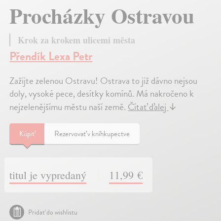
Procházky Ostravou
Krok za krokem ulicemi města
Přendík Lexa Petr
Zažijte zelenou Ostravu! Ostrava to již dávno nejsou
doly, vysoké pece, desítky komínů. Má nakročeno k
nejzelenějšímu městu naší země.
Čítať ďalej
↓
Kúpiť
Rezervovať v kníhkupectve
titul je vypredaný
11,99 €
Pridať do wishlistu