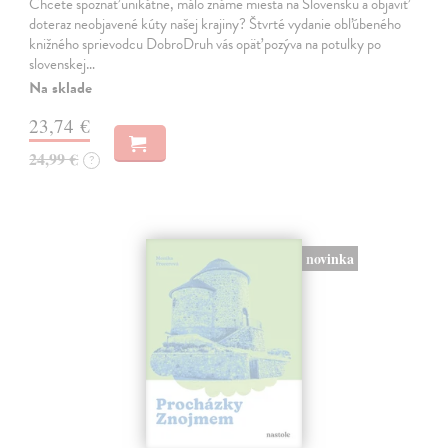
Chcete spoznať unikátne, málo známe miesta na Slovensku a objaviť
doteraz neobjavené kúty našej krajiny? Štvrté vydanie obľúbeného
knižného sprievodcu DobroDruh vás opäť pozýva na potulky po
slovenskej…
Na sklade
23,74 €
24,99 €
?
novinka