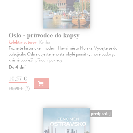
Oslo - průvodce do kapsy
kolektív autorov
| Kniha
Poznejte historické i moderní hlavní město Norska. Vydejte se do
pulsujícího Osla a objevte jeho starobylé památky, nové budovy,
krásné pobřeží i přírodní poklady.
Do 4 dní
10,57 €
10,90 €
?
predpredaj