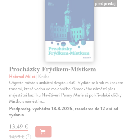
predpredaj
Procházky Frýdkem-Místkem
Habrnál Miloš
| Kniha
Objevte město s unikátní dvojitou duší! Vydáte se krok za krokem
trasami, které vedou od malebného Zámeckého náměstí přes
majestátní baziliku Navštívení Panny Marie až po křivolaké uličky
Místku s náměstím…
Predpredaj, vychádza 18.8.2026, zasielame do 12 dní od
vydania
13,49 €
14,99 €
?