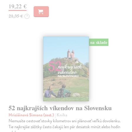
19,22 €
21,35 €
?
na sklade
52 najkrajších víkendov na Slovensku
Hricišinová Simona (zost.)
| Kniha
Nemusíte cestovať stovky kilometrov ani plánovať veľkú dovolenku.
Tie najkrajšie zážitky často čakajú len pár desiatok minút alebo hodín