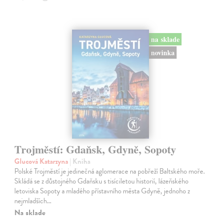
na sklade
novinka
Trojměstí: Gdaňsk, Gdyně, Sopoty
Glucová Katarzyna
| Kniha
Polské Trojměstí je jedinečná aglomerace na pobřeží Baltského moře.
Skládá se z důstojného Gdaňsku s tisíciletou historií, lázeňského
letoviska Sopoty a mladého přístavního města Gdyně, jednoho z
nejmladších…
Na sklade