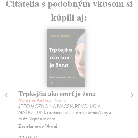
Čitatelia s podobným vkusom si
kúpili aj:
Trpkejšia ako smrť je žena
P
Marneros Andreas
| Kniha
Bor
JE TO MOŽNO NAJVÄČŠIA REVOLÚCIA
Tát
NAŠICH DNÍ: rovnocennosť a rovnoprávnosť ženy a
Bor
muža. Vojna a mier m...
Na
Zasielame do 14 dní
18
22,05 €