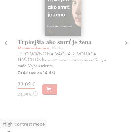
Trpkejšia ako smrť je žena
P
Marneros Andreas
| Kniha
Bor
JE TO MOŽNO NAJVÄČŠIA REVOLÚCIA
Tát
NAŠICH DNÍ: rovnocennosť a rovnoprávnosť ženy a
Bor
muža. Vojna a mier m...
Na
Zasielame do 14 dní
18
22,05 €
19
24,50 €
?
High-contrast mode