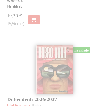
od domova.
Na sklade
19,30 €
19,90 €
?
na sklade
Dobrodruh 2026/2027
kolektív autorov
| Kniha