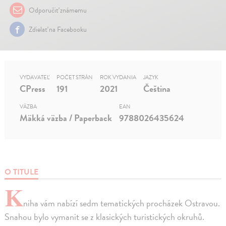
Odporučiť známemu
Zdielať na Facebooku
VYDAVATEĽ
POČET STRÁN
ROK VYDANIA
JAZYK
CPress
191
2021
Čeština
VÄZBA
EAN
Mäkká väzba / Paperback
9788026435624
O TITULE
K
niha vám nabízí sedm tematických procházek Ostravou.
Snahou bylo vymanit se z klasických turistických okruhů.