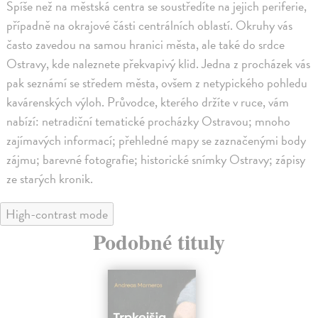
Spíše než na městská centra se soustředíte na jejich periferie,
případně na okrajové části centrálních oblastí. Okruhy vás
často zavedou na samou hranici města, ale také do srdce
Ostravy, kde naleznete překvapivý klid. Jedna z procházek vás
pak seznámí se středem města, ovšem z netypického pohledu
kavárenských výloh. Průvodce, kterého držíte v ruce, vám
nabízí: netradiční tematické procházky Ostravou; mnoho
zajímavých informací; přehledné mapy se zaznačenými body
zájmu; barevné fotografie; historické snímky Ostravy; zápisy
ze starých kronik.
High-contrast mode
Podobné tituly