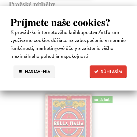
Pražské příběhy
Hášová Klára, Černý David (ed.)
| Kniha
Víte, kde byste na Pražském hradě našli Jezdecké schodiště, které
Príjmete naše cookies?
umožňovalo koním vstup do velkého sálu na rytířské turnaje? Víte,
kde žije, naparuje se a roztahuje svá nádherná pera nejkrásnější
K prevádzke internetového kníhkupectva Artforum
pražský…
využívame cookies slúžiace na zabezpečenie a meranie
Zasielame do 10 dní
funkčnosti, marketingové účely a zaistenie vášho
16,19 €
maximálneho pohodlia a spokojnosti.
16,69 €
?
NASTAVENIA
SÚHLASÍM
na sklade