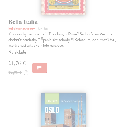
Bella Italia
kolektív autorov
| Kniha
Kto z vás by nechcel zažiť Prázdniny v Ríme? Sadnúť si na Vespu a
obehnúť pamiatky ? Španielske schody či Koloseum, ochutnať kávu,
ktorá chutí tak, ako nikde na svete.
Na sklade
21,76 €
22,90 €
?