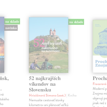
na sklade
na sklade
novinka
ňsk,
52 najkrajších
Proch
víkendov na
Frecerov
Slovensku
Moderní p
ha
Znojmo milu
čná
Hricišinová Simona (zost.)
| Kniha
objevují p
ltského
Nemusíte cestovať stovky
jinak než 
ého
kilometrov ani plánovať veľkú