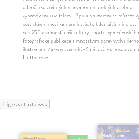
odpočinku známých a nezapomenutelných osobností,
vypravěčem i učitelem… Spolu s autorem se můžete v
cestičkách, mezi kamenné svědky kdysi živé minulost
cca 250 osobností naší kultury, sportu, společenského
fotografické publikace s množstvím barevných i černob
ilustracemi Zuzany Jesenské-Kubicové a s působivou 
Hüttnerové.
High-contrast mode