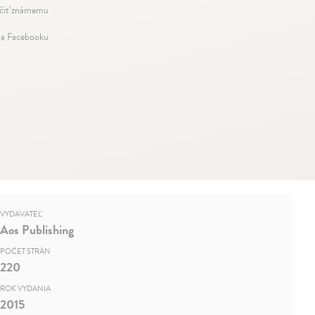
iť známemu
na Facebooku
VYDAVATEĽ
Aos Publishing
POČET STRÁN
220
ROK VYDANIA
2015