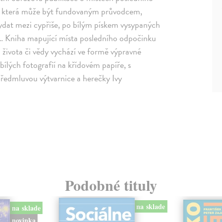
 která může být fundovaným průvodcem,
ydat mezi cypřiše, po bílým pískem vysypaných
i… Kniha mapující místa posledního odpočinku
 života či vědy vychází ve formě výpravné
ílých fotografií na křídovém papíře, s
předmluvou výtvarnice a herečky Ivy
Podobné tituly
na sklade
na sklade
novinka