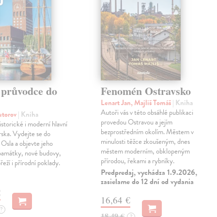
 průvodce do
Fenomén Ostravsko
Lenart Jan, Majliš Tomáš
| Kniha
Autoři vás v této obsáhlé publikaci
autorov
| Kniha
provedou Ostravou a jejím
istorické i moderní hlavní
bezprostředním okolím. Městem v
ska. Vydejte se do
minulosti těžce zkoušeným, dnes
o Osla a objevte jeho
městem moderním, obklopeným
 památky, nové budovy,
přírodou, řekami a rybníky.
eží i přírodní poklady.
Predpredaj, vychádza 1.9.2026,
zasielame do 12 dní od vydania
€
16,64 €
?
18,49 €
?