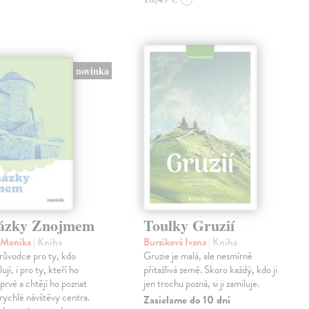
novinka
ázky Znojmem
Toulky Gruzií
á Monika
| Kniha
Bursíková Ivana
| Kniha
růvodce pro ty, kdo
Gruzie je malá, ale nesmírně
jí, i pro ty, kteří ho
přitažlivá země. Skoro každý, kdo ji
oprvé a chtějí ho poznat
jen trochu pozná, si ji zamiluje.
z rychlé návštěvy centra.
Zasielame do 10 dní