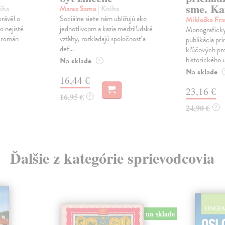
sme. Ka
iha
Marec Samo
| Kniha
právěl o
Sociálne siete nám ubližujú ako
Mikloško Fra
o nejisté
jednotlivcom a kazia medziľudské
Monograficky
ý román
vzťahy, rozkladajú spoločnosť a
publikácia pri
def...
kľúčových pr
historického u
Na sklade
?
Na sklade
16,44 €
23,16 €
16,95 €
?
24,90 €
?
Ďalšie z kategórie sprievodcovia
na sklade