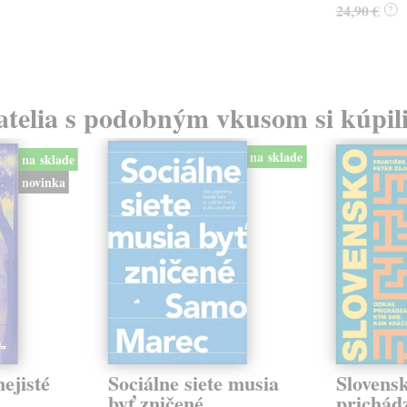
24,90 €
?
atelia s podobným vkusom si kúpili
na sklade
na sklade
novinka
ejisté
Sociálne siete musia
Slovens
byť zničené
prichád