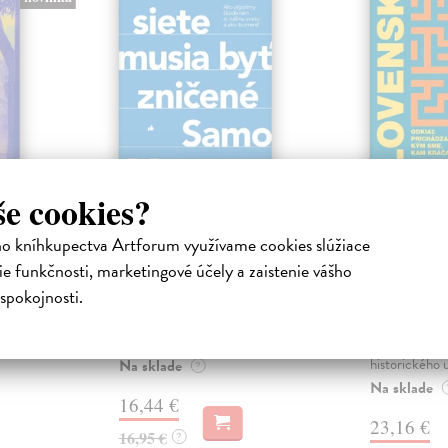
še cookies?
ejisté
Sociálne siete musia
Slovens
byť zničené
prichád
ho kníhkupectva Artforum využívame cookies slúžiace
sme. Ka
iha
Marec Samo
| Kniha
e funkčnosti, marketingové účely a zaistenie vášho
právěl o
Sociálne siete nám ubližujú ako
Mikloško Fra
spokojnosti.
o nejisté
jednotlivcom a kazia medziľudské
Monograficky
ý román
vzťahy, rozkladajú spoločnosť a
publikácia pri
def...
kľúčových pr
historického u
Na sklade
?
Na sklade
16,44 €
23,16 €
16,95 €
?