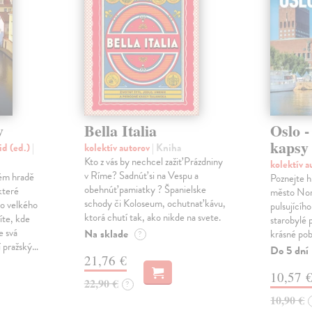
y
Bella Italia
Oslo -
kapsy
id (ed.)
|
kolektív autorov
| Kniha
Kto z vás by nechcel zažiť Prázdniny
kolektív 
v Ríme? Sadnúť si na Vespu a
kém hradě
Poznejte h
obehnúť pamiatky ? Španielske
které
město Nor
schody či Koloseum, ochutnať kávu,
o velkého
pulsujícíh
ktorá chutí tak, ako nikde na svete.
íte, kde
starobylé
e svá
Na sklade
krásné pobř
?
í pražský…
Do 5 dní
21,76 €
10,57 
22,90 €
?
10,90 €