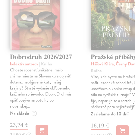
Dobrodruh 2026/2027
Pražské příběh
kolektív autorov
| Kniha
Hášová Klára, Černý Dav
Chcete spoznať unikátne, málo
Kniha
známe miesta na Slovensku a objaviť
Víte, kde byste na Pražs
doteraz neobjavené kúty našej
našli Jezdecké schodiště, 
krajiny? Štvrté vydanie obľúbeného
umožňovalo koním vstup d
knižného sprievodcu DobroDruh vás
sálu na rytířské turnaje? V
opäť pozýva na potulky po
žije, naparuje se a roztahuj
slovenskej…
nádherná pera nejkrásnějš
Na sklade
Zasielame do 10 dní
?
23,74 €
16,19 €
24,99 €