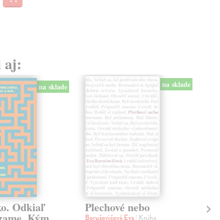
 aj:
na sklade
na sklade
ko. Odkiaľ
Plechové nebo
Po
zame. Kým
Borušovičová Eva
| Kniha
Kun