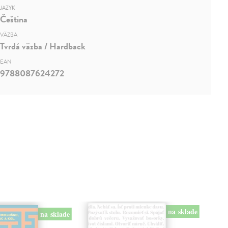
JAZYK
Čeština
VÄZBA
Tvrdá väzba / Hardback
EAN
9788087624272
na sklade
na sklade