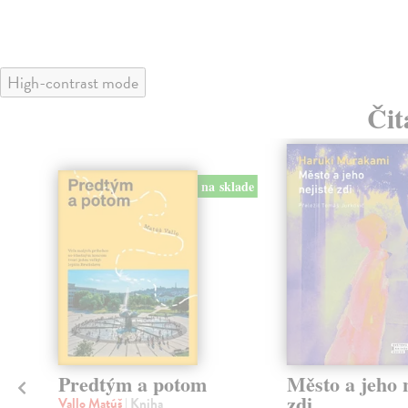
High-contrast mode
Čit
na sklade
Predtým a potom
Město a jeho n
zdi
Vallo Matúš
| Kniha