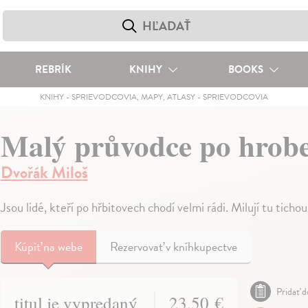
REBRÍK
KNIHY
BOOKS
KNIHY
-
SPRIEVODCOVIA, MAPY, ATLASY
-
SPRIEVODCOVIA
Malý průvodce po hrobe
Dvořák Miloš
Jsou lidé, kteří po hřbitovech chodí velmi rádi. Milují tu tich
Kúpiť
na webe
Rezervovať v kníhkupectve
Pridať d
titul je vypredaný
23,50 €