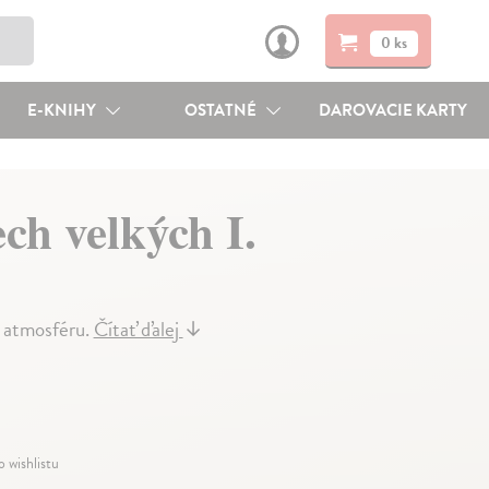
0 ks
E-KNIHY
OSTATNÉ
DAROVACIE KARTY
ch velkých I.
ou atmosféru.
Čítať ďalej
↓
o wishlistu