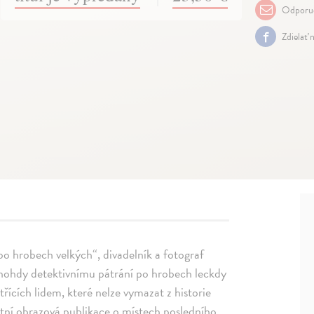
Odporuč
Zdielať 
po hrobech velkých“, divadelník a fotograf
mnohdy detektivnímu pátrání po hrobech leckdy
řících lidem, které nelze vymazat z historie
tní obrazová publikace o místech posledního