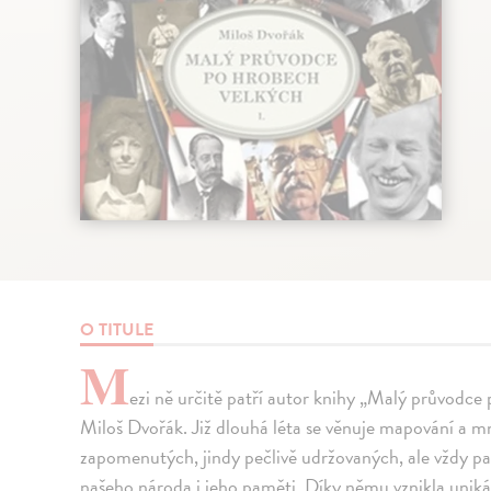
O TITULE
M
ezi ně určitě patří autor knihy „Malý průvodce 
Miloš Dvořák. Již dlouhá léta se věnuje mapování a 
zapomenutých, jindy pečlivě udržovaných, ale vždy pat
našeho národa i jeho paměti. Díky němu vznikla uniká