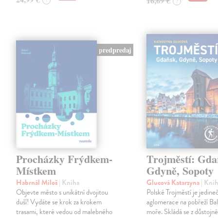
16,69 €
?
?
predpredaj
Procházky Frýdkem-
Trojměstí: Gda
Místkem
Gdyně, Sopoty
Habrnál Miloš
| Kniha
Glucová Katarzyna
| Kni
Objevte město s unikátní dvojitou
Polské Trojměstí je jedine
duší! Vydáte se krok za krokem
aglomerace na pobřeží Ba
trasami, které vedou od malebného
moře. Skládá se z důstojn