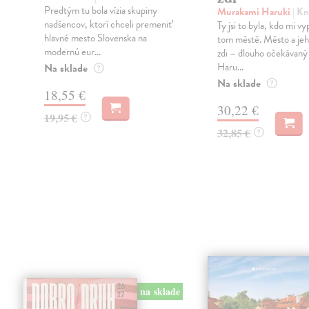
Predtým tu bola vízia skupiny
Murakami Haruki
| Kn
nadšencov, ktorí chceli premeniť
Ty jsi to byla, kdo mi vy
hlavné mesto Slovenska na
tom městě. Město a jeh
modernú eur...
zdi – dlouho očekávan
Haru...
Na sklade
?
Na sklade
?
18,55 €
30,22 €
19,95 €
?
32,85 €
?
na sklade