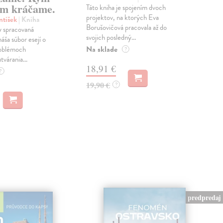
m kráčame.
Táto kniha je spojením dvoch
Poma
projektov, na ktorých Eva
čty
ntišek
| Kniha
Borušovičová pracovala až do
naps
 spracovaná
svojich posledný...
česk
náša súbor esejí o
Na sklade
Na 
oblémoch
?
tvárania...
18,91 €
14
?
19,90 €
15,
?
predpredaj