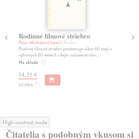
Rodinné filmové striebro
F
Peter Michalovič (zost.)
| Kniha
kol
Rodinné filmové striebro predstavuje súbor 60 esejí o
Fil
vybraných 60 dielach z dejín i súčasnosti slov...
uda
Na sklade
Za
?
14,31 €
9,
15,90 €
9,
?
High-contrast mode
Čitatelia s podobným vkusom si