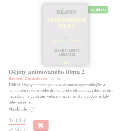
na sklade
Dějiny animovaného filmu 2
Bendazzi Giannalberto
| Kniha
Třídílné Dějiny animace jsou v současnosti nejrozsáhlejším a
nejhlubším textem svého druhu. Druhý díl se zabývá desetiletími
následujícími po zlatém věku animace, nejistým obdobím, kdy
televizní série…
Na sklade
?
41,03 €
42,30 €
?