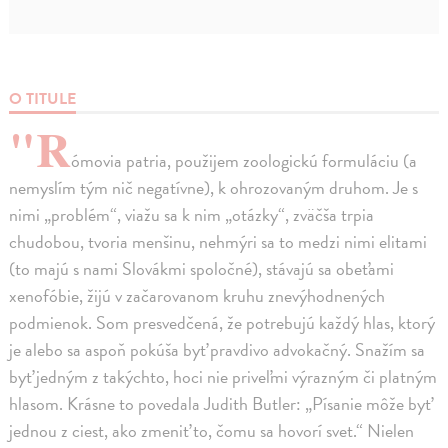
O TITULE
"R
ómovia patria, použijem zoologickú formuláciu (a
nemyslím tým nič negatívne), k ohrozovaným druhom. Je s
nimi „problém“, viažu sa k nim „otázky“, zväčša trpia
chudobou, tvoria menšinu, nehmýri sa to medzi nimi elitami
(to majú s nami Slovákmi spoločné), stávajú sa obeťami
xenofóbie, žijú v začarovanom kruhu znevýhodnených
podmienok. Som presvedčená, že potrebujú každý hlas, ktorý
je alebo sa aspoň pokúša byť pravdivo advokačný. Snažím sa
byť jedným z takýchto, hoci nie priveľmi výrazným či platným
hlasom. Krásne to povedala Judith Butler: „Písanie môže byť
jednou z ciest, ako zmeniť to, čomu sa hovorí svet.“ Nielen