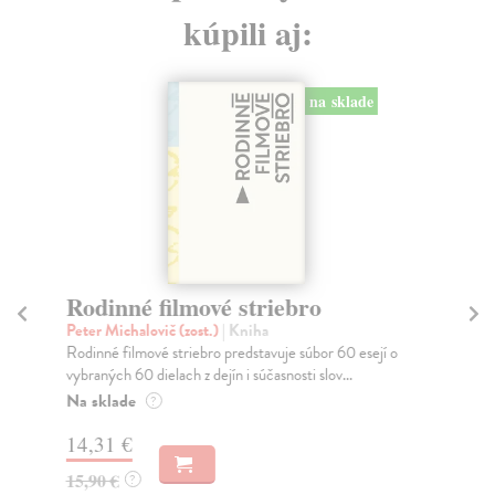
kúpili aj:
na sklade
Rodinné filmové striebro
Na
Peter Michalovič (zost.)
| Kniha
Gyá
Rodinné filmové striebro predstavuje súbor 60 esejí o
„Pr
vybraných 60 dielach z dejín i súčasnosti slov...
sme
Na sklade
Na
?
14,31 €
10
15,90 €
11
?