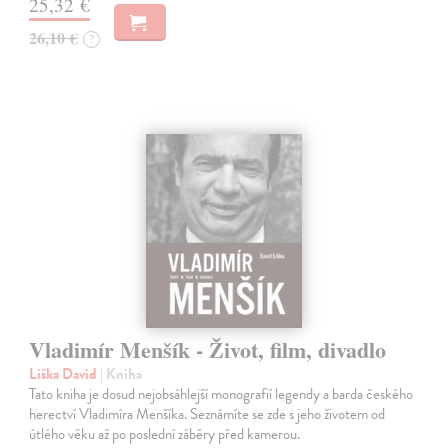
25,32 €
26,10 €
?
Vladimír Menšík - Život, film, divadlo
Liška David
| Kniha
Tato kniha je dosud nejobsáhlejší monografií legendy a barda českého
herectví Vladimíra Menšíka. Seznámíte se zde s jeho životem od
útlého věku až po poslední záběry před kamerou.