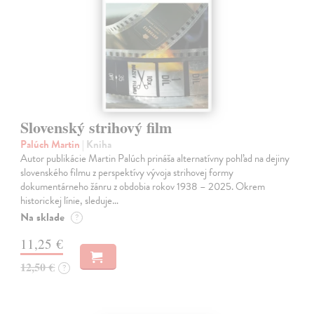
Slovenský strihový film
Palúch Martin
| Kniha
Autor publikácie Martin Palúch prináša alternatívny pohľad na dejiny
slovenského filmu z perspektívy vývoja strihovej formy
dokumentárneho žánru z obdobia rokov 1938 – 2025. Okrem
historickej línie, sleduje…
Na sklade
?
11,25 €
12,50 €
?