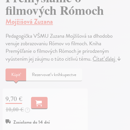
filmových Rómoch
Mojžišová Zuzana
Pedagogička VŠMU Zuzana Mojžišová sa dlhodobo
venuje zobrazovaniu Rómov vo filmoch. Kniha
Premýšľanie o filmových Rómoch je prirodzeným
vyústením jej záujmu o túto citlivú tému.
Čítať ďalej
↓
Kúpiť
Rezervovať v kníhkupectve
9,70 €
10,00 €
?
Zasielame do 14 dní