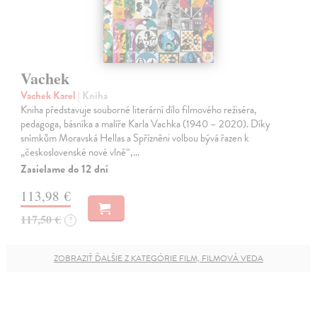
Vachek
Vachek Karel
| Kniha
Kniha představuje souborné literární dílo filmového režiséra,
pedagoga, básníka a malíře Karla Vachka (1940 – 2020). Díky
snímkům Moravská Hellas a Spřízněni volbou bývá řazen k
„československé nové vlně“,…
Zasielame do 12 dní
113,98 €
117,50 €
?
ZOBRAZIŤ ĎALŠIE Z KATEGÓRIE FILM, FILMOVÁ VEDA