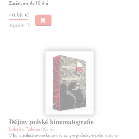
Zasielame do 10 dní
40,98 €
42,25 €
?
Dějiny polské kinematografie
Lubelski Tadeusz
| Kniha
V bohatě ilustrované knize s výrazným grafickým stylem čtenář