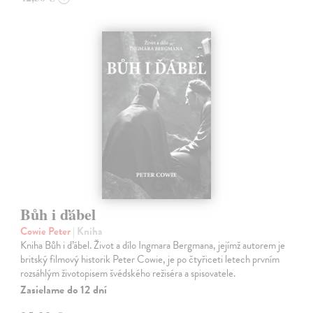
Bůh i ďábel
Cowie Peter
| Kniha
Kniha Bůh i ďábel. Život a dílo Ingmara Bergmana, jejímž auto­rem je
britský filmový historik Peter Cowie, je po čtyřiceti letech prvním
rozsáhlým životopisem švédského režiséra a spisovatele.
Zasielame do 12 dní