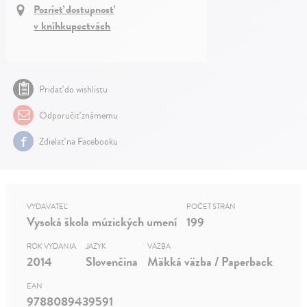
Pozrieť dostupnosť
v kníhkupectvách
Pridať do wishlistu
Odporučiť známemu
Zdielať na Facebooku
VYDAVATEĽ
POČET STRÁN
Vysoká škola múzických umení
199
ROK VYDANIA
JAZYK
VÄZBA
2014
Slovenčina
Mäkká väzba / Paperback
EAN
9788089439591