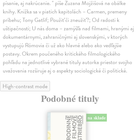
písanie, aj nakrúcanie. " píše Zuzana Mojžišová na obálke
knihy. Knižka sa v piatich kapitolách – Carmen, premeny
príbehu; Tony Gatlif; Použiť či zneužiť?; Od radosti k
uštipačnosti; U nás doma – zamýšľa nad filmami, hranými aj
dokumentárnymi, zahraničnými aj slovenskými, v ktorých
vystupujú Rómovia či už ako hlavné alebo ako vedľajšie
postavy. Okrem poučeného kritického filmologického
pohľadu na jednotlivé vybrané tituly autorka priestor svojho
uvažovania rozširuje aj o aspekty sociologické či politické.
High-contrast mode
Podobné tituly
na sklade