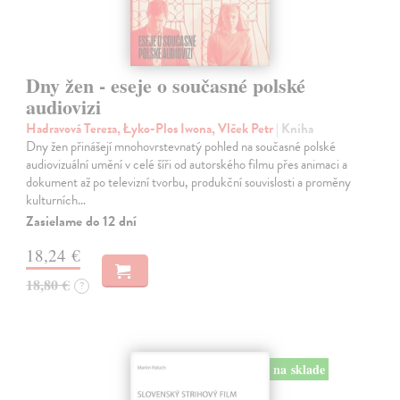
Dny žen - eseje o současné polské
audiovizi
Hadravová Tereza, Łyko-Plos Iwona, Vlček Petr
| Kniha
Dny žen přinášejí mnohovrstevnatý pohled na současné polské
audiovizuální umění v celé šíři od autorského filmu přes animaci a
dokument až po televizní tvorbu, produkční souvislosti a proměny
kulturních…
Zasielame do 12 dní
18,24 €
18,80 €
?
na sklade