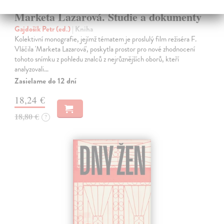
Marketa Lazarová. Studie a dokumenty
Gajdošík Petr (ed.)
| Kniha
Kolektivní monografie, jejímž tématem je proslulý film režiséra F.
Vláčila 'Marketa Lazarová', poskytla prostor pro nové zhodnocení
tohoto snímku z pohledu znalců z nejrůznějších oborů, kteří
analyzovali…
Zasielame do 12 dní
18,24 €
18,80 €
?