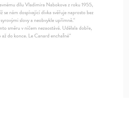
 slavnému dílu Vladimira Nabokova z roku 1955,
ž se nám dospívající dívka svěřuje naprosto bez
 syrovými slovy a neobvykle upřímně.“
tomto směru v ničem nezaostává. Udělala dobře,
 ho až do konce. Le Canard enchaîné“