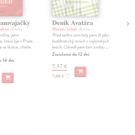
ramvajačky
Deník Avatára
De
fa
olína
| Kniha
Marvan Lukáš
| Kniha
rolína, jsem
'Před sedmi osmi lety jsem žil jako
Ryb
, která žije v Praze.
buddhistický mnich v cejlonských
Nejs
a ve školce, chtěla
lesích. Odvedl jsem tam tvrdou ...
sobě
prot
Zasielame do 12 dní
s...
o 14 dní
7,57 €
Na 
7,80 €
?
14
14,