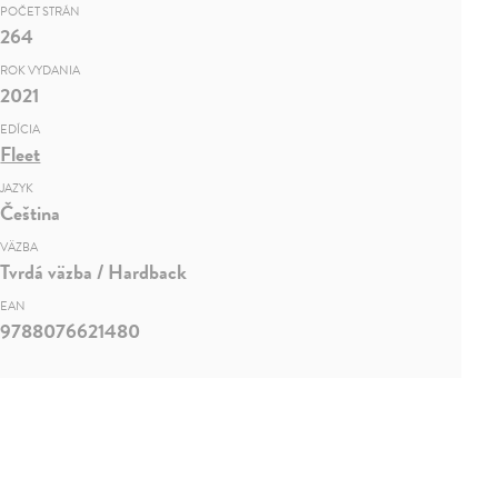
POČET STRÁN
264
ROK VYDANIA
2021
EDÍCIA
Fleet
JAZYK
Čeština
VÄZBA
Tvrdá väzba / Hardback
EAN
9788076621480