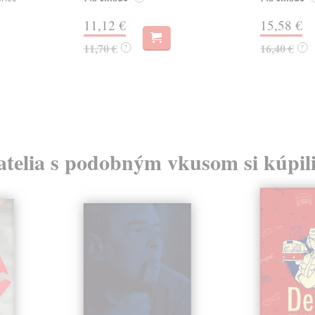
11,12 €
15,58 €
11,70 €
16,40 €
?
?
atelia s podobným vkusom si kúpili