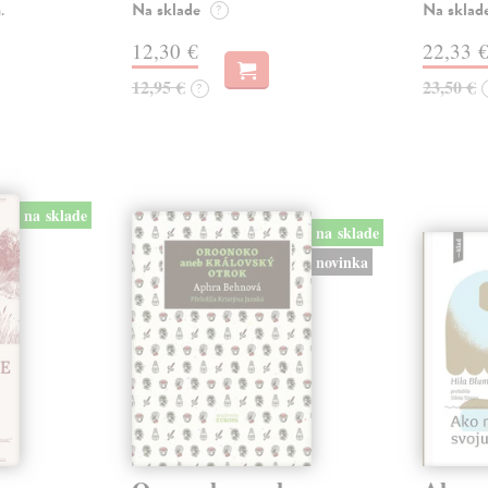
Na sklade
Na sklad
.
?
12,30 €
22,33 
12,95 €
23,50 €
?
na sklade
na sklade
novinka