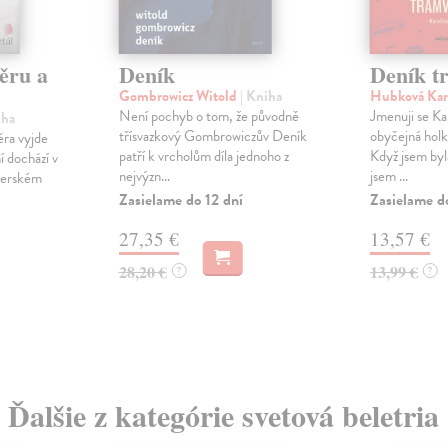
věru a
Deník
Deník t
Gombrowicz Witold
| Kniha
Hubková Kar
Není pochyb o tom, že původně
Jmenuji se Ka
iha
třísvazkový Gombrowiczův Deník
obyčejná holka
ěra vyjde
patří k vrcholům díla jednoho z
Když jsem byl
í dochází v
nejvýzn...
jsem ...
nerském
Zasielame do 12 dní
Zasielame d
27,35 €
13,57 €
28,20 €
13,99 €
?
?
Ďalšie z kategórie svetová beletria