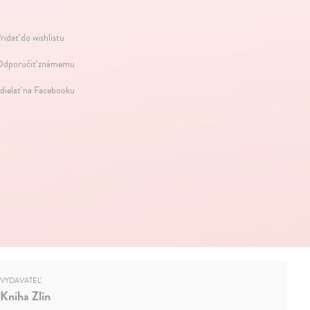
ridať do wishlistu
dporučiť známemu
dielať na Facebooku
VYDAVATEĽ
Kniha Zlín