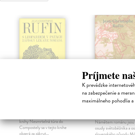
Príjmete na
K prevádzke internetové
na zabezpečenie a merani
S leopardem v
Král Sobol an
maximálneho pohodlia a 
patách
putování Mór
Beňovského
Rufin Jean-Christophe
| Kniha
Zápisky lekára - nomáda. Autor
Rufin Jean-Christop
knihy Nesmrtelná túra do
Námětem románu jsou ž
Compostely sa v tejto knihe
osudy světoběžníka a o
obzerá za zákrut...
slovenského původu Mó