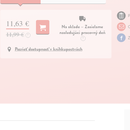
P
11,63 €
Na sklade – Zasielame
O
nasledujúci pracovný deň
11,99 €
?
Z
?
Pozrieť dostupnosť v kníhkupectvách