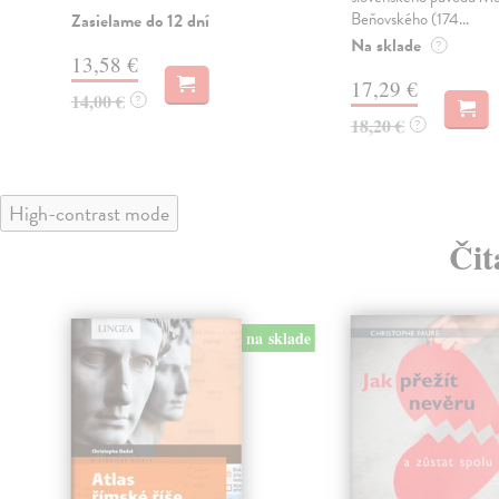
Beňovského (174...
Zasielame do 12 dní
Na sklade
?
13,58 €
17,29 €
14,00 €
?
18,20 €
?
High-contrast mode
Čit
na sklade