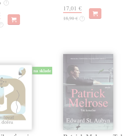
e
?
17,01 €
€
18,90 €
?
?
na sklade