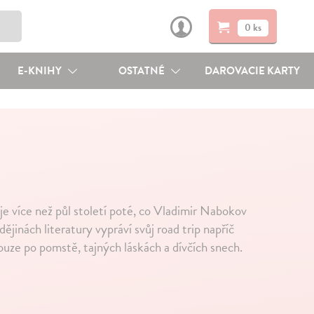
0 ks
E-KNIHY
OSTATNÉ
DAROVACIE KARTY
je více než půl století poté, co Vladimir Nabokov
dějinách literatury vypráví svůj road trip napříč
ouze po pomstě, tajných láskách a dívčích snech.