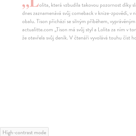
„L
olita, která vzbudila takovou pozornost díky
dnes zaznamenává svůj comeback v knize-zpovědi, v ní
obalu. Tison přichází se silným příběhem, vyprávěným
actualitte.com „Tison má svůj styl a Lolita za ním v 
že otevřela svůj deník. V čtenáři vyvolává touhu číst
High-contrast mode