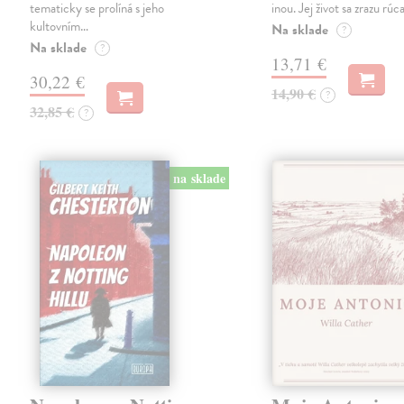
tematicky se prolíná s jeho
inou. Jej život sa zrazu rúca
kultovním…
Na sklade
?
Na sklade
?
13,71 €
30,22 €
14,90 €
?
32,85 €
?
na sklade