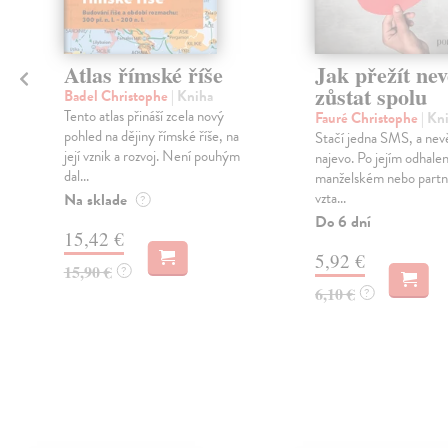
Atlas římské říše
Jak přežít ne
zůstat spolu
Badel Christophe
| Kniha
ý
Tento atlas přináší zcela nový
Fauré Christophe
| Kn
pohled na dějiny římské říše, na
Stačí jedna SMS, a nev
její vznik a rozvoj. Není pouhým
najevo. Po jejím odhalen
dal...
manželském nebo part
vzta...
Na sklade
?
Do 6 dní
15,42 €
5,92 €
15,90 €
?
6,10 €
?