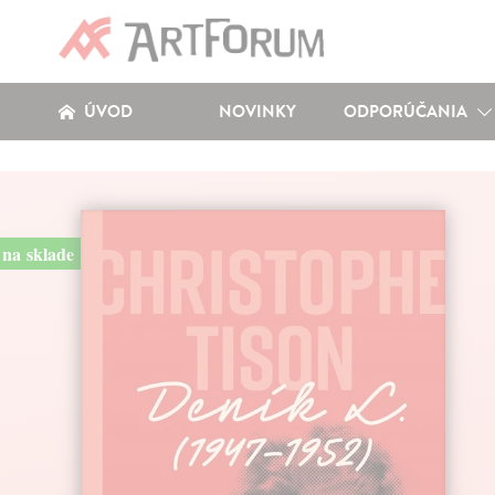
ÚVOD
NOVINKY
ODPORÚČANIA
na sklade