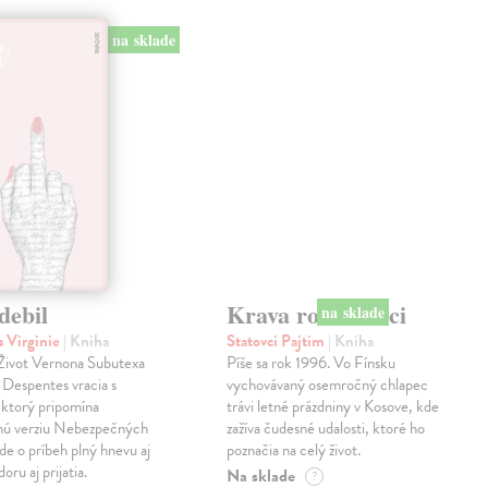
na sklade
na sklade
debil
Krava rodí v noci
 Virginie
| Kniha
Statovci Pajtim
| Kniha
i Život Vernona Subutexa
Píše sa rok 1996. Vo Fínsku
e Despentes vracia s
vychovávaný osemročný chlapec
ktorý pripomína
trávi letné prázdniny v Kosove, kde
snú verziu Nebezpečných
zažíva čudesné udalosti, ktoré ho
Ide o príbeh plný hnevu aj
poznačia na celý život.
oru aj prijatia.
Na sklade
?