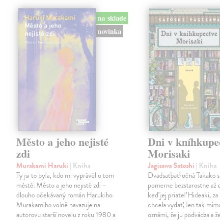
na sklade
novinka
Město a jeho nejisté
Dni v kníhkupe
zdi
Morisaki
Murakami Haruki
| Kniha
Jagisawa Satoshi
| Kniha
Ty jsi to byla, kdo mi vyprávěl o tom
Dvadsaťpäťročná Takako si 
městě. Město a jeho nejisté zdi –
pomerne bezstarostne až 
dlouho očekávaný román Harukiho
keď jej priateľ Hideaki, za
Murakamiho volně navazuje na
chcela vydať, len tak m
autorovu starší novelu z roku 1980 a
oznámi, že ju podvádza a že