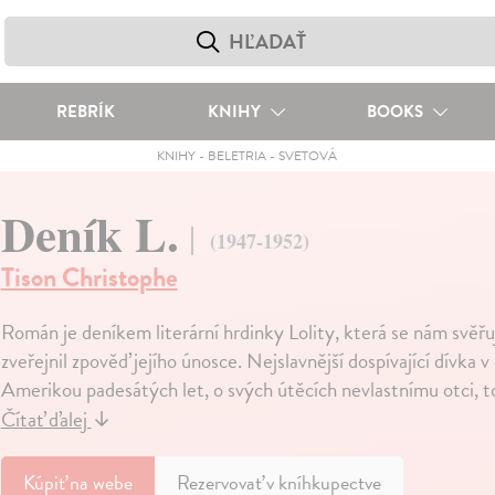
REBRÍK
KNIHY
BOOKS
KNIHY
-
BELETRIA
-
SVETOVÁ
Deník L.
(1947-1952)
Tison Christophe
Román je deníkem literární hrdinky Lolity, která se nám svěřu
zveřejnil zpověď jejího únosce. Nejslavnější dospívající dívka v 
Amerikou padesátých let, o svých útěcích nevlastnímu otci, t
Čítať ďalej
↓
Kúpiť
na webe
Rezervovať v kníhkupectve