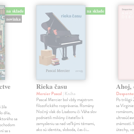
na sklade
na sklade
novinka
ctve
Rieka času
Ahoj, 
Mercier Pascal
| Kniha
Despentes
Pascal Mercier bol vždy majstrom
Po trilógi
filozofického rozprávania. Romány
sa Virgini
žila
Nočný vlak do Lisabonu či Váha slov
románom, 
do dňa,
podnietili milióny čitateľov k
ultrasúča
 ktorého sa
zamysleniu sa nad veľkými témami,
známostí. 
imochodom
ako sú identita, sloboda, čas či…
útechy, vzd
ní sa s