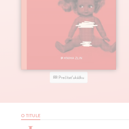
Prečítať ukážku
O TITULE