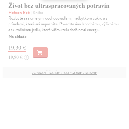
Život bez ultraspracovaných potravín
Hobson Rob
| Kniha
Rozlúčte sa s umelými dochucovadlami, nadbytkom cukru a s
prísadami, ktoré ani nepoznáte. Povedzte áno lahodnému, výživnému
a skutočnému jedlu, ktoré vášmu telu dodá novú energiu.
Na sklade
19,30 €
19,90 €
?
ZOBRAZIŤ ĎALŠIE Z KATEGÓRIE ZDRAVIE