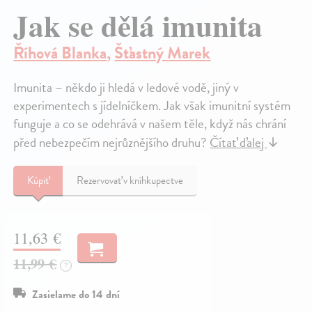
Jak se dělá imunita
Říhová Blanka
,
Šťastný Marek
Imunita – někdo ji hledá v ledové vodě, jiný v
experimentech s jídelníčkem. Jak však imunitní systém
funguje a co se odehrává v našem těle, když nás chrání
před nebezpečím nejrůznějšího druhu?
Čítať ďalej
↓
Kúpiť
Rezervovať v kníhkupectve
11,63 €
11,99 €
?
Zasielame do 14 dní