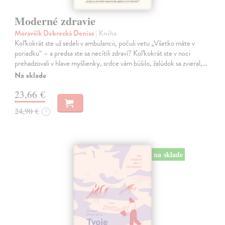
Moderné zdravie
Moravčík Debrecká Denisa
| Kniha
Koľkokrát ste už sedeli v ambulancii, počuli vetu „Všetko máte v
poriadku“ – a predsa ste sa necítili zdraví? Koľkokrát ste v noci
prehadzovali v hlave myšlienky, srdce vám búšilo, žalúdok sa zvieral,…
Na sklade
23,66 €
24,90 €
?
na sklade