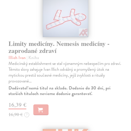
Limity medicíny. Nemesis medicíny -
zaprodané zdraví
Illich Ivan
| Kniha
Medicínský establishment se stal významným nebezpečím pro zdraví.
Těmito slovy zahajuje Ivan Illich odvážný a promyšlený útok na
mytickou prestiž současné medicíny, jejíž zvyklosti a rituály
provozované…
Dodávateľ nemá titul na sklade. Dodanie do 30 dní, pri
starších tituloch nevieme dodanie garantovať.
16,39 €
16,90 €
?