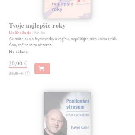
Tvoje najlepšie roky
Liz Sheila de
| Kniha
Ak máte okolo štyridsiatky a vagínu, nepúšťajte túto knihu z rúk.
Áno, začína sa to už teraz.
Na sklade
20,90 €
22,00 €
?