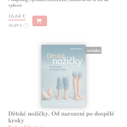
vydania
16,64 €
18,49 €
?
novinka
Dětské nožičky. Od narození po dospělé
kroky