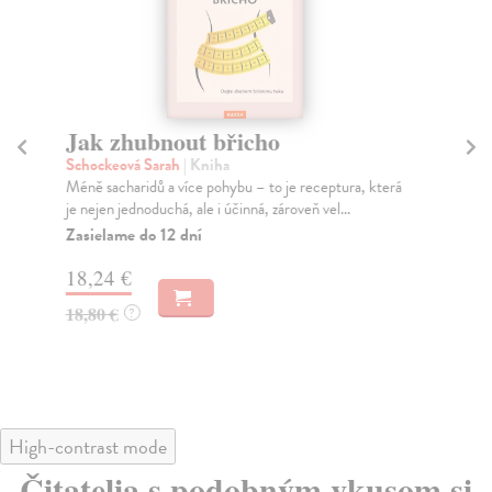
Jak zhubnout břicho
J
Schockeová Sarah
| Kniha
Ho
Méně sacharidů a více pohybu – to je receptura, která
Pra
je nejen jednoduchá, ale i účinná, zároveň vel...
str
Zasielame do 12 dní
Za
18,24 €
18
18,80 €
18
?
High-contrast mode
Čitatelia s podobným vkusom si