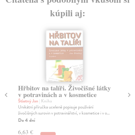
kúpili aj:
Hřbitov na talíři. Živočišné látky
H
v potravinách a v kosmetice
b
Šťastný Jan
| Kniha
Pa
Unikátní příručka uceleně popisuje používání
Roz
živočišných surovin v potravinářství, v kosmetice i v o...
ins
Do 4 dní
Do
dní
6,63 €
gar