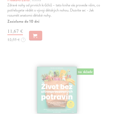
Prošková Edita
| Kniha
Zdravé nohy od prvních krůčků – tato kniha vás provede vším, co
potřebujete vědět o vývoji dětských nohou. Dozvíte se: - Jak
rozumět anatomii dětské nohy.
Zasielame do 10 dní
11,67 €
12,55 €
?
na sklade