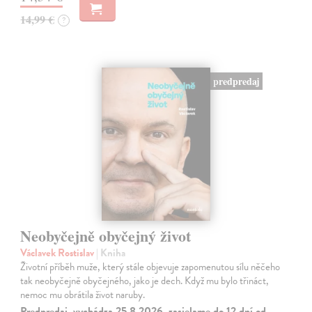
14,99 €
?
predpredaj
Neobyčejně obyčejný život
Václavek Rostislav
| Kniha
Životní příběh muže, který stále objevuje zapomenutou sílu něčeho
tak neobyčejně obyčejného, jako je dech. Když mu bylo třináct,
nemoc mu obrátila život naruby.
Predpredaj, vychádza 25.8.2026, zasielame do 12 dní od