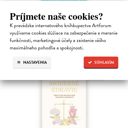
Kód zad
Príjmete naše cookies?
Novotný Michal
| Kniha
Co dělat, když vás bolí záda? Cvičit?
K prevádzke internetového kníhkupectva Artforum
Do 4 dní
využívame cookies slúžiace na zabezpečenie a meranie
funkčnosti, marketingové účely a zaistenie vášho
17,96 €
maximálneho pohodlia a spokojnosti.
19,95 €
?
NASTAVENIA
SÚHLASÍM
na sklade