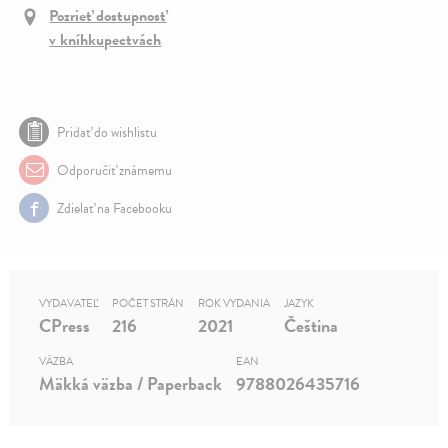
Pozrieť dostupnosť
v kníhkupectvách
Pridať do wishlistu
Odporučiť známemu
Zdielať na Facebooku
VYDAVATEĽ
POČET STRÁN
ROK VYDANIA
JAZYK
CPress
216
2021
Čeština
VÄZBA
EAN
Mäkká väzba / Paperback
9788026435716