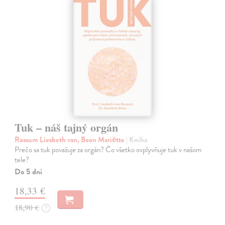
Tuk – náš tajný orgán
Rossum Liesbeth van, Boon Mariëtte
| Kniha
Prečo sa tuk považuje za orgán? Čo všetko ovplyvňuje tuk v našom
tele?
Do 5 dní
18,33 €
18,90 €
?