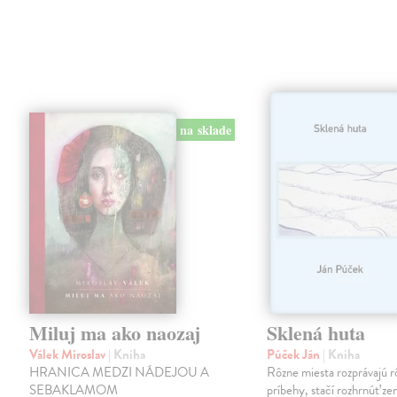
na sklade
Miluj ma ako naozaj
Sklená huta
Válek Miroslav
| Kniha
Púček Ján
| Kniha
HRANICA MEDZI NÁDEJOU A
Rôzne miesta rozprávajú r
SEBAKLAMOM
príbehy, stačí rozhrnúť zem