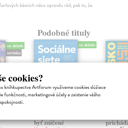
Karlových básních něco opravdu rád, pak to, že
Podobné tituly
na sklade
na sklade
novinka
še cookies?
ho kníhkupectva Artforum využívame cookies slúžiace
e funkčnosti, marketingové účely a zaistenie vášho
spokojnosti.
ejisté
Sociálne siete musia
Slovens
byť zničené
prichád