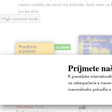
nikoho nečeká, ale náruč má doširoka. Jestli mám na 
jim lze věřit.
High-contrast mode
na sklade
Príjmete na
K prevádzke internetové
na zabezpečenie a merani
maximálneho pohodlia a 
Predtým a potom
Město a jeho n
zdi
Vallo Matúš
| Kniha
Predtým tu bola vízia skupiny