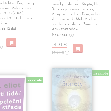
ladatelstvím Fra, obsahuje
básnických zbierkach Striptíz, Na!,
trozemí –Vybrané a nové
Básničky pre domáce paničky,
90–2005 (2005),
Večný pocit nedele a Dom, vydáva
básně (2013) a Herbář k
slovenská poetka Mirka Ábelová
ršímu…
novú básnickú zbierku. Záznam o
 do 12 dní
vzniku zvláštneho…
Na sklade
?
€
14,31 €
?
15,90 €
?
na sklade
na sklade