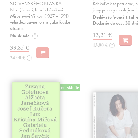
SLOVENSKÉHO KLASIKA.
Kdekoľvek sa pozrieme, 
Nemýlia sa tí, ktorí v básnikovi
jazvy po dotyku s dejinami
Miroslavovi Válkovi (1927 – 1991)
Dodávateľ nemá titul n
vidia deziluzívneho analytika ľudskej
Dodanie do cca. 30 dní
situácie.
13,21 €
Na sklade
?
13,90 €
?
33,85 €
34,90 €
?
na sklade