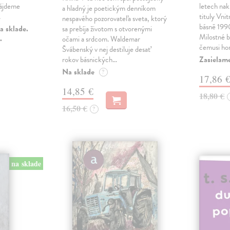
nájdeme
letech nak
a hladný je poetickým denníkom
.
tituly Vni
nespavého pozorovateľa sveta, ktorý
básně 19
a sklade.
sa prebíja životom s otvorenými
Milostné 
.
očami a srdcom. Waldemar
čemusi ho
Švábenský v nej destiluje desať
Zasielame
rokov básnických…
Na sklade
?
17,86 
14,85 €
18,80 €
16,50 €
?
na sklade