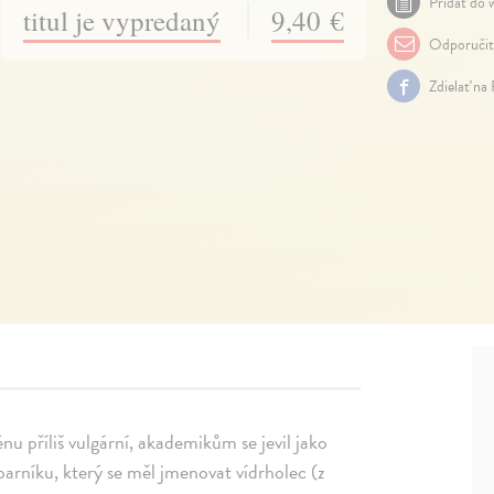
Pridať do w
titul je vypredaný
9,40 €
Odporuči
Zdielať na
nu příliš vulgární, akademikům se jevil jako
 parníku, který se měl jmenovat vídrholec (z