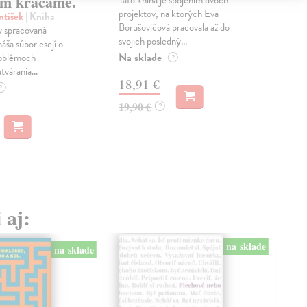
m kráčame.
projektov, na ktorých Eva
čty
ntišek
| Kniha
Borušovičová pracovala až do
naps
 spracovaná
svojich posledný...
česk
náša súbor esejí o
Na sklade
Na 
oblémoch
?
tvárania...
18,91 €
14
?
19,90 €
15,
?
 aj:
na sklade
na sklade