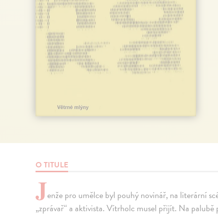
O TITULE
J
enže pro umělce byl pouhý novinář, na literární scé
„zprávař“ a aktivista. Vítrholc musel přijít. Na palubě