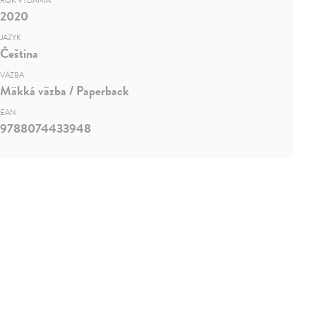
ROK VYDANIA
2020
JAZYK
Čeština
VÄZBA
Mäkká väzba / Paperback
EAN
9788074433948