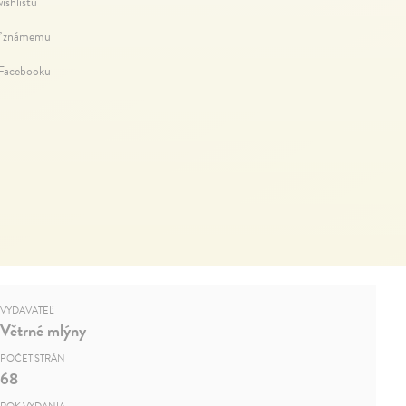
ishlistu
ť známemu
 Facebooku
VYDAVATEĽ
Větrné mlýny
POČET STRÁN
68