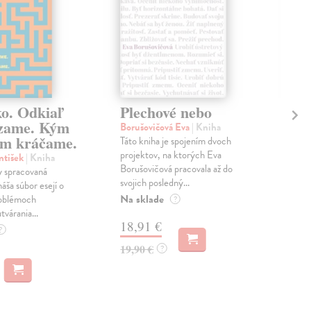
ko. Odkiaľ
Plechové nebo
Po
zame. Kým
Borušovičová Eva
| Kniha
Kun
m kráčame.
Táto kniha je spojením dvoch
Poma
projektov, na ktorých Eva
čty
ntišek
| Kniha
Borušovičová pracovala až do
naps
 spracovaná
svojich posledný...
česk
náša súbor esejí o
Na sklade
Na 
oblémoch
?
tvárania...
18,91 €
14
?
19,90 €
15,
?