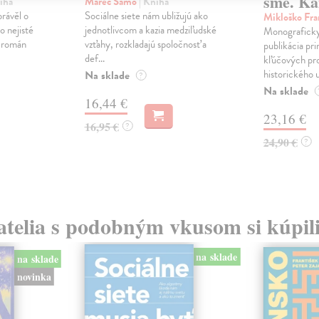
sme. Ka
iha
Marec Samo
| Kniha
právěl o
Sociálne siete nám ubližujú ako
Mikloško Fra
o nejisté
jednotlivcom a kazia medziľudské
Monograficky
ý román
vzťahy, rozkladajú spoločnosť a
publikácia pri
def...
kľúčových pr
historického u
Na sklade
?
Na sklade
16,44 €
23,16 €
16,95 €
?
24,90 €
?
atelia s podobným vkusom si kúpili
na sklade
na sklade
novinka