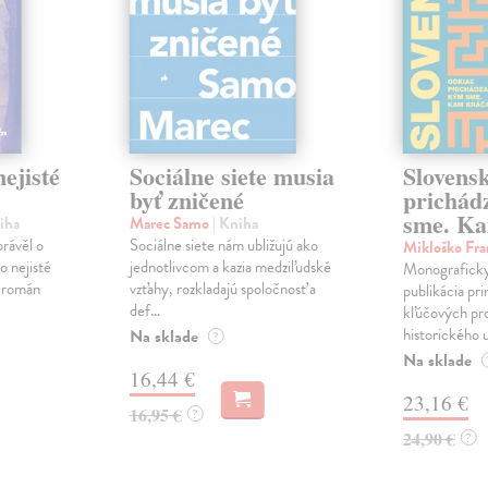
ejisté
Sociálne siete musia
Slovens
byť zničené
prichád
sme. Ka
iha
Marec Samo
| Kniha
právěl o
Sociálne siete nám ubližujú ako
Mikloško Fra
o nejisté
jednotlivcom a kazia medziľudské
Monograficky
ý román
vzťahy, rozkladajú spoločnosť a
publikácia pri
def...
kľúčových pr
historického u
Na sklade
?
Na sklade
16,44 €
23,16 €
16,95 €
?
24,90 €
?