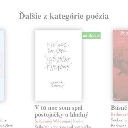
Ďalšie z kategórie poézia
na sklade
V tú noc som spal
Básně
postojačky a hladný
Borkovec 
ôzne
Soubor tří
Švábenský Waldemar
| Kniha
 a čítať.
Borkovce,
Kniha V tú noc som spal postojačky