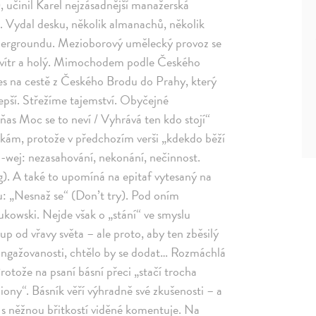
), učinil Karel nejzásadnější manažerská
h. Vydal desku, několik almanachů, několik
undergroundu. Mezioborový umělecký provoz se
ova vítr a holý. Mimochodem podle Českého
les na cestě z Českého Brodu do Prahy, který
lepší. Střežíme tajemství. Obyčejné
as Moc se to neví / Vyhrává ten kdo stojí“
ekám, protože v předchozím verši „kdekdo běží
u-wej: nezasahování, nekonání, nečinnost.
ing). A také to upomíná na epitaf vytesaný na
: „Nesnaž se“ (Don’t try). Pod oním
kowski. Nejde však o „stání“ ve smyslu
up od vřavy světa – ale proto, aby ten zběsilý
angažovanosti, chtělo by se dodat… Rozmáchlá
otože na psaní básní přeci „stačí trocha
ony“. Básník věří výhradně své zkušenosti – a
a s něžnou břitkostí viděné komentuje. Na