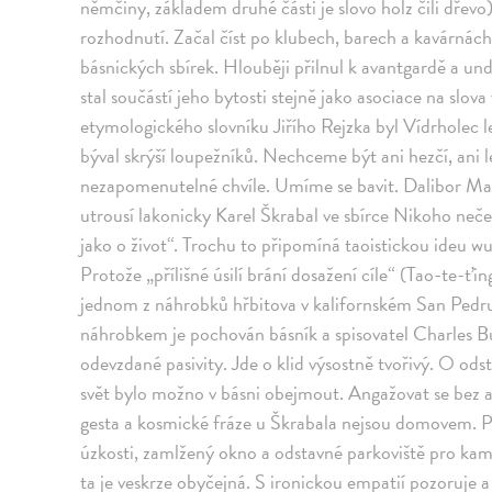
němčiny, základem druhé části je slovo holz čili dřevo
rozhodnutí. Začal číst po klubech, barech a kavárnác
básnických sbírek. Hlouběji přilnul k avantgardě a 
stal součástí jeho bytosti stejně jako asociace na sl
etymologického slovníku Jiřího Rejzka byl Vídrholec 
býval skrýší loupežníků. Nechceme být ani hezčí, ani 
nezapomenutelné chvíle. Umíme se bavit. Dalibor Maň
utrousí lakonicky Karel Škrabal ve sbírce Nikoho neč
jako o život“. Trochu to připomíná taoistickou ideu w
Protože „přílišné úsilí brání dosažení cíle“ (Tao-te-ť
jednom z náhrobků hřbitova v kalifornském San Pedru
náhrobkem je pochován básník a spisovatel Charles Bu
odevzdané pasivity. Jde o klid výsostně tvořivý. O odst
svět bylo možno v básni obejmout. Angažovat se bez 
gesta a kosmické fráze u Škrabala nejsou domovem. Pr
úzkosti, zamlžený okno a odstavné parkoviště pro kami
ta je veskrze obyčejná. S ironickou empatií pozoruje 