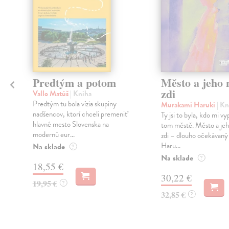
Predtým a potom
Město a jeho n
zdi
Vallo Matúš
| Kniha
Predtým tu bola vízia skupiny
Murakami Haruki
| Kn
nadšencov, ktorí chceli premeniť
Ty jsi to byla, kdo mi vy
hlavné mesto Slovenska na
tom městě. Město a jeh
modernú eur...
zdi – dlouho očekávan
Haru...
Na sklade
?
Na sklade
?
18,55 €
30,22 €
19,95 €
?
32,85 €
?