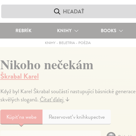
REBRÍK
KNIHY
BOOKS
KNIHY
-
BELETRIA
-
POÉZIA
Nikoho nečekám
Škrabal Karel
Když byl Karel Škrabal součástí nastupující básnické generace,
skvělých sloganů.
Čítať ďalej
↓
Kúpiť
na webe
Rezervovať v kníhkupectve