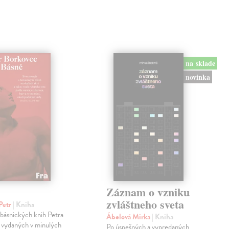
na sklade
novinka
Záznam o vzniku
zvláštneho sveta
Petr
| Kniha
 básnických knih Petra
Ábelová Mirka
| Kniha
 vydaných v minulých
Po úspešných a vypredaných