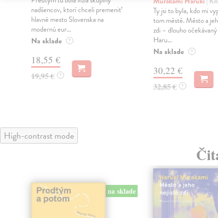
Murakami Haruki
| Kn
nadšencov, ktorí chceli premeniť
Ty jsi to byla, kdo mi vy
hlavné mesto Slovenska na
tom městě. Město a jeh
modernú eur...
zdi – dlouho očekávan
Haru...
Na sklade
?
Na sklade
?
18,55 €
30,22 €
19,95 €
?
32,85 €
?
High-contrast mode
Čit
na sklade