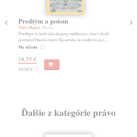
Predtým a potom
Mě
Vallo Matúš
| Kniha
Mu
Predtým tu bola vízia skupiny nadšencov, ktorí chceli
Ty 
premeniť hlavné mesto Slovenska na modernú eur...
jeh
Na sklade
Na
?
18,55 €
31
19,95 €
32
?
Ďalšie z kategórie právo