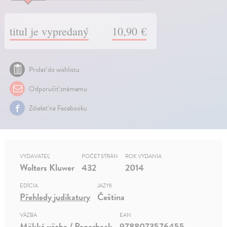
titul je vypredaný
10,90 €
Pridať do wishlistu
Odporučiť známemu
Zdielať na Facebooku
VYDAVATEĽ
POČET STRÁN
ROK VYDANIA
Wolters Kluwer
432
2014
EDÍCIA
JAZYK
Přehledy judikatury
Čeština
VÄZBA
EAN
Mäkká väzba / Paperback
9788073576455