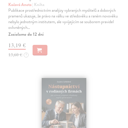
Kočová Aneta
| Kniha
Publikace prostřednictvím analýzy vybraných myslitelů a dobových
pramenů ukazuje, že právo na válku ve středověku a raném novověku
nebylo jednotným institutem, ale vyvíjejícím se souborem pravidel
ovlivněných…
Zasielame do 12 dní
13,19 €
13,60 €
?