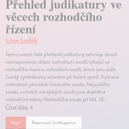
Přehled judikatury ve
věcech rozhodčího
řízení
Lisse Luděk
Tento svazek řada přehledů judikatury zahrnuje dosud
nezmapovanou oblast rozhodnutí soudů týkající se
rozhodčího řízení a rozhodčích soudů, které jsou stále
častěji vyhledávány stranami při řešení sporů. Vybraná
rozhodnutí převážně Ústavního soudu, Nejvyššího
soudu, vrchních a krajských soudů jsou doplněna
rozhodčími nálezy Rozhodčího soudu při IAL SE.
Čítať ďalej
↓
Kúpiť
Rezervovať v kníhkupectve