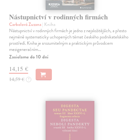
Nástupnictví v rodinných firmách
Carbolová Zuzana
| Kniha
Nástupnictví v rodinných firmách je jedno z nejsložitějších, a přesto
nejméně systematicky uchopených témat českého podnikatelského
prostředí. Kniha je srozumitelným a praktickým průvodcem
mezigeneračním…
Zasielame do 10 dní
14,15 €
14,59 €
?