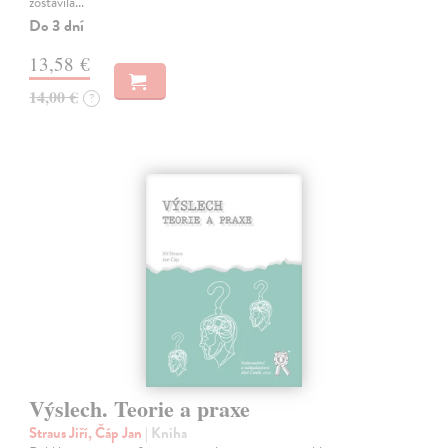
zostavila…
Do 3 dní
13,58 €
14,00 €
?
Výslech. Teorie a praxe
Straus Jiří, Čáp Jan
| Kniha