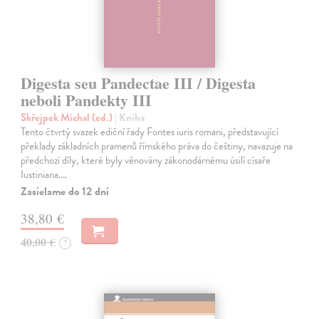
Digesta seu Pandectae III / Digesta
neboli Pandekty III
Skřejpek Michal (ed.)
| Kniha
Tento čtvrtý svazek ediční řady Fontes iuris romani, představující
překlady základních pramenů římského práva do češtiny, navazuje na
předchozí díly, které byly věnovány zákonodárnému úsilí císaře
Iustiniana.…
Zasielame do 12 dní
38,80 €
40,00 €
?