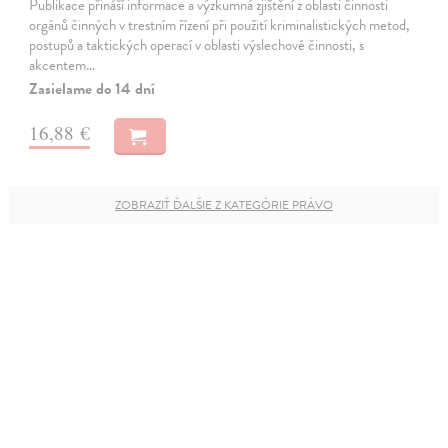
Publikace přináší informace a výzkumná zjištění z oblasti činnosti
orgánů činných v trestním řízení při použití kriminalistických metod,
postupů a taktických operací v oblasti výslechové činnosti, s
akcentem…
Zasielame do 14 dní
16,88 €
ZOBRAZIŤ ĎALŠIE Z KATEGÓRIE PRÁVO