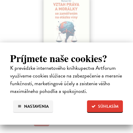
Príjmete naše cookies?
Vztah práva a morálky se zaměřením na
K prevádzke internetového kníhkupectva Artforum
otázku viny
využívame cookies slúžiace na zabezpečenie a meranie
Šír Roman
| Kniha
funkčnosti, marketingové účely a zaistenie vášho
Tato kniha se snaží zmapovat možnosti vzájemného provázání práva a
maximálneho pohodlia a spokojnosti.
morálky. Morálka není pojímána v rovině subjektivních pocitů, nýbrž
vychází ze současných dominantních směrů normativní etiky.
Zasielame do 14 dní
NASTAVENIA
SÚHLASÍM
16,00 €