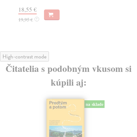
31,21 €
32,85 €
?
High-contrast mode
Čitatelia s podobným vkusom si
kúpili aj:
na sklade