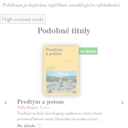
Publikace je doplněna rejstříkem usnadňujícím vyhledávání.
High-contrast mode
Podobné tituly
na sklad
na sklade
Město a jeho nejisté zdi
Murakami Haruki
| Kniha
encov, ktorí chceli
Ty jsi to byla, kdo mi vyprávěl o tom městě. Měst
na modernú eur...
jeho nejisté zdi – dlouho očekávaný román Haru..
Na sklade
?