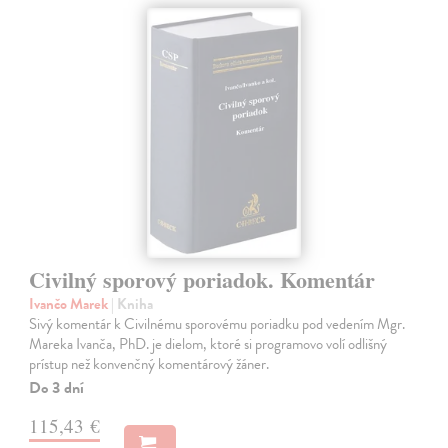
Civilný sporový poriadok. Komentár
Ivančo Marek
| Kniha
Sivý komentár k Civilnému sporovému poriadku pod vedením Mgr.
Mareka Ivanča, PhD. je dielom, ktoré si programovo volí odlišný
prístup než konvenčný komentárový žáner.
Do 3 dní
115,43 €