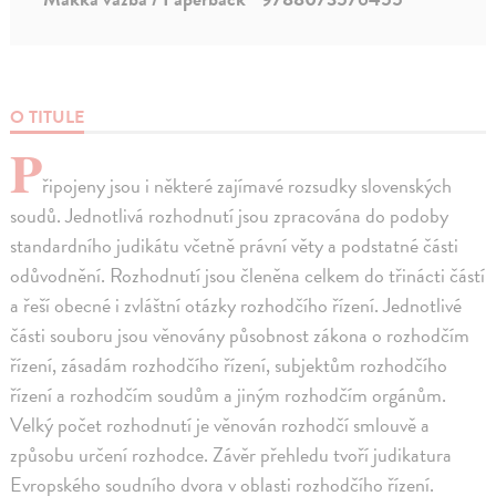
O TITULE
P
řipojeny jsou i některé zajímavé rozsudky slovenských
soudů. Jednotlivá rozhodnutí jsou zpracována do podoby
standardního judikátu včetně právní věty a podstatné části
odůvodnění. Rozhodnutí jsou členěna celkem do třinácti částí
a řeší obecné i zvláštní otázky rozhodčího řízení. Jednotlivé
části souboru jsou věnovány působnost zákona o rozhodčím
řízení, zásadám rozhodčího řízení, subjektům rozhodčího
řízení a rozhodčím soudům a jiným rozhodčím orgánům.
Velký počet rozhodnutí je věnován rozhodčí smlouvě a
způsobu určení rozhodce. Závěr přehledu tvoří judikatura
Evropského soudního dvora v oblasti rozhodčího řízení.