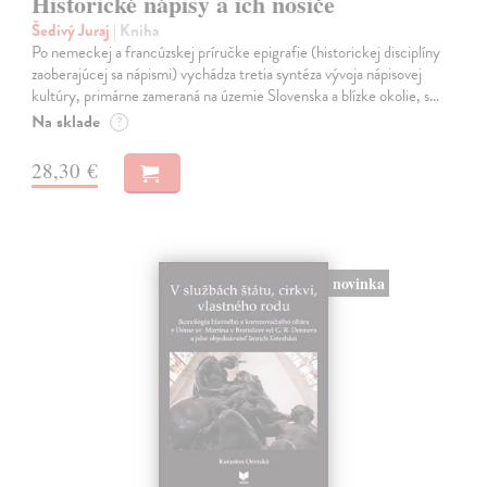
Historické nápisy a ich nosiče
Šedivý Juraj
| Kniha
Po nemeckej a francúzskej príručke epigrafie (historickej disciplíny
zaoberajúcej sa nápismi) vychádza tretia syntéza vývoja nápisovej
kultúry, primárne zameraná na územie Slovenska a blízke okolie, s…
Na sklade
?
28,30 €
novinka