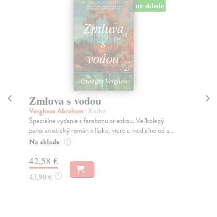
na sklade
Zmluva s vodou
a
Verghese Abraham
| Kniha
Ml
Špeciálne vydanie s farebnou oriezkou. Veľkolepý
Mar
panoramatický román o láske, viere a medicíne od a...
Nór
Na sklade
Za
?
42,58 €
9,
43,90 €
9,
?