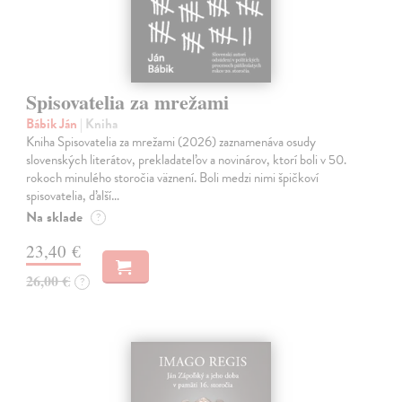
Spisovatelia za mrežami
Bábik Ján
| Kniha
Kniha Spisovatelia za mrežami (2026) zaznamenáva osudy
slovenských literátov, prekladateľov a novinárov, ktorí boli v 50.
rokoch minulého storočia väznení. Boli medzi nimi špičkoví
spisovatelia, ďalší…
Na sklade
?
23,40 €
26,00 €
?