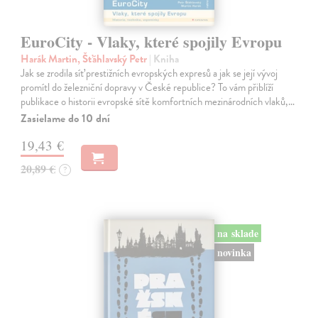
EuroCity - Vlaky, které spojily Evropu
Harák Martin, Šťáhlavský Petr
| Kniha
Jak se zrodila síť prestižních evropských expresů a jak se její vývoj
promítl do železniční dopravy v České republice? To vám přiblíží
publikace o historii evropské sítě komfortních mezinárodních vlaků,…
Zasielame do 10 dní
19,43 €
20,89 €
?
na sklade
novinka