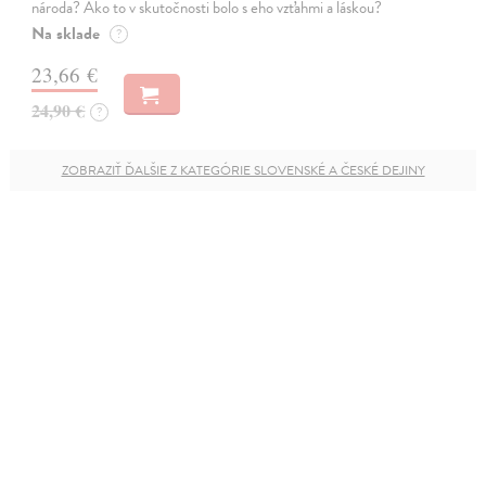
národa? Ako to v skutočnosti bolo s eho vzťahmi a láskou?
Na sklade
?
23,66 €
24,90 €
?
ZOBRAZIŤ ĎALŠIE Z KATEGÓRIE SLOVENSKÉ A ČESKÉ DEJINY