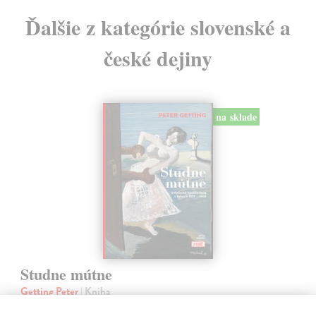
Ďalšie z kategórie slovenské a
české dejiny
na sklade
Studne mútne
Getting Peter
| Kniha
Sú ikonickými postavami našej kultúry. Postavili im sochy a