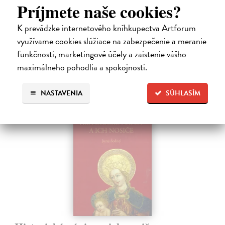
pomenovali po nich ulice, majú svoje nespochybniteľné miesto v
Príjmete naše cookies?
lexikónoch literatúry aj učebniciach, slovenské moderné umenie sa
bez nich nedá…
K prevádzke internetového kníhkupectva Artforum
Na sklade
?
využívame cookies slúžiace na zabezpečenie a meranie
funkčnosti, marketingové účely a zaistenie vášho
23,66 €
maximálneho pohodlia a spokojnosti.
24,90 €
?
NASTAVENIA
SÚHLASÍM
na sklade