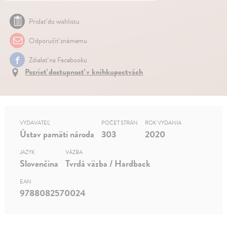
Pridať do wishlistu
Odporučiť známemu
Zdielať na Facebooku
Pozrieť dostupnosť v kníhkupectvách
VYDAVATEĽ
POČET STRÁN
ROK VYDANIA
Ústav pamäti národa
303
2020
JAZYK
VÄZBA
Slovenčina
Tvrdá väzba / Hardback
EAN
9788082570024