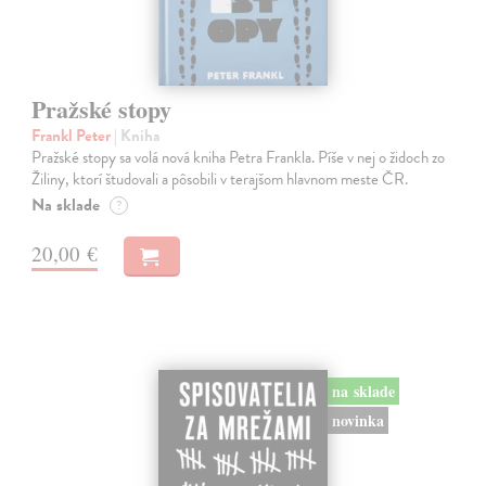
Pražské stopy
Frankl Peter
| Kniha
Pražské stopy sa volá nová kniha Petra Frankla. Píše v nej o židoch zo
Žiliny, ktorí študovali a pôsobili v terajšom hlavnom meste ČR.
Na sklade
?
20,00 €
na sklade
novinka