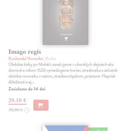
Imago regis
Kucharská Veronika
| Kniha
Obdobie bitky pri Moháči označujeme v uhorských dejinách ako
zlomové a rokom 1526 vymedzujeme koniec stredoveku a začiatok
obdobia novoveku v našom, stredoeurópskom, priestore. Napriek
dôležitosti a aj…
Zasielame do 14 dní
29,10 €
30,00 €
?