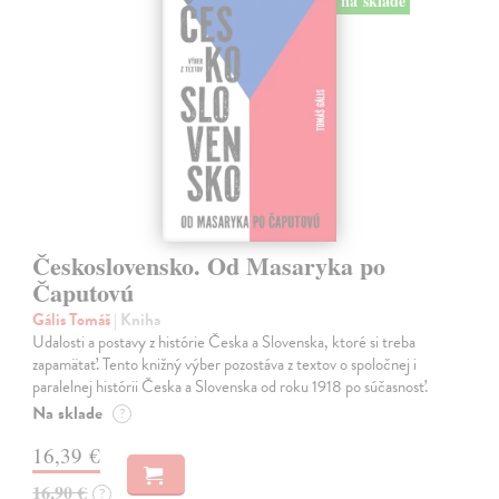
na sklade
Československo. Od Masaryka po
Čaputovú
Gális Tomáš
| Kniha
Udalosti a postavy z histórie Česka a Slovenska, ktoré si treba
zapamätať. Tento knižný výber pozostáva z textov o spoločnej i
paralelnej histórii Česka a Slovenska od roku 1918 po súčasnosť.
Na sklade
?
16,39 €
16,90 €
?