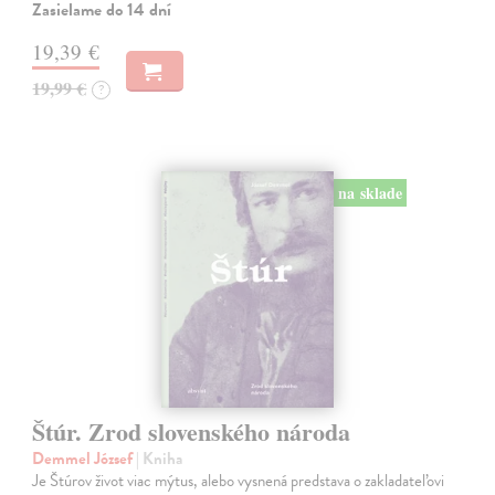
Zasielame do 14 dní
19,39 €
19,99 €
?
na sklade
Štúr. Zrod slovenského národa
Demmel József
| Kniha
Je Štúrov život viac mýtus, alebo vysnená predstava o zakladateľovi