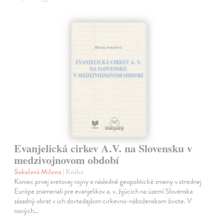
Evanjelická cirkev A.V. na Slovensku v
medzivojnovom období
Sokolová Milena
| Kniha
Koniec prvej svetovej vojny a následné geopolitické zmeny v strednej
Európe znamenali pre evanjelikov a. v. žijúcich na území Slovenska
zásadný obrat v ich dovtedajšom cirkevno-náboženskom živote. V
nových…