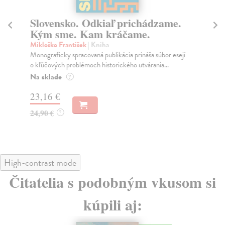
Slovensko. Odkiaľ prichádzame.
S
Kým sme. Kam kráčame.
Ge
Sú 
Mikloško František
| Kniha
soc
Monograficky spracovaná publikácia prináša súbor esejí
o kľúčových problémoch historického utvárania...
Na
Na sklade
?
23
23,16 €
24
24,90 €
?
High-contrast mode
Čitatelia s podobným vkusom si
kúpili aj: