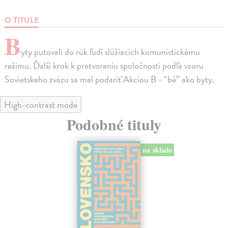
O TITULE
B
yty putovali do rúk ľudí slúžiacich komunistickému
režimu. Ďalší krok k pretvoreniu spoločnosti podľa vzoru
Sovietskeho zväzu sa mal podariť Akciou B - “bé” ako byty.
High-contrast mode
Podobné tituly
na sklade