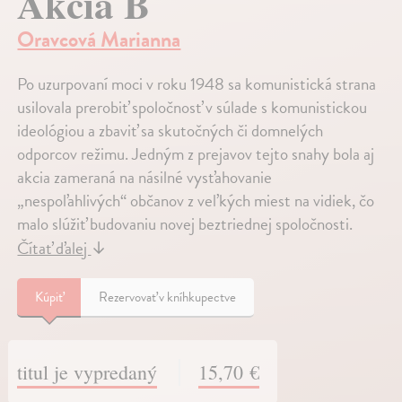
Akcia B
Oravcová Marianna
Po uzurpovaní moci v roku 1948 sa komunistická strana
usilovala prerobiť spoločnosť v súlade s komunistickou
ideológiou a zbaviť sa skutočných či domnelých
odporcov režimu. Jedným z prejavov tejto snahy bola aj
akcia zameraná na násilné vysťahovanie
„nespoľahlivých“ občanov z veľkých miest na vidiek, čo
malo slúžiť budovaniu novej beztriednej spoločnosti.
Čítať ďalej
↓
Kúpiť
Rezervovať v kníhkupectve
titul je vypredaný
15,70 €