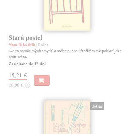
Stará postel
Vaculík Ludvík
| Kniha
„Je to paměť mých smyslů a mého ducha. Prožívám své pohlaví jako
chuť světa.
Zasielame do 12 dní
15,21 €
16,90 €
?
dotlač