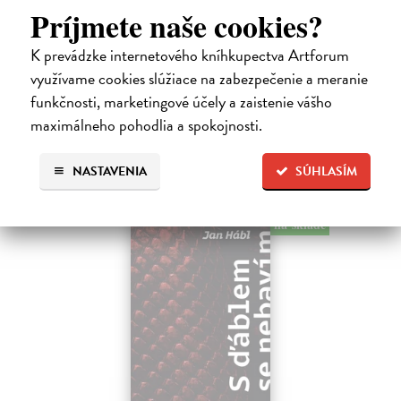
Kundera Milan
| Kniha
Príjmete naše cookies?
Pomalost, chronologicky první ze čtyř románů Milana Kundery
napsaných francouzsky, vychází v českém překladu Anny
K prevádzke internetového kníhkupectva Artforum
Kareninové. Vydávání Kunderových románů v českém jazyce se
uzavírá.
využívame cookies slúžiace na zabezpečenie a meranie
Na sklade
funkčnosti, marketingové účely a zaistenie vášho
maximálneho pohodlia a spokojnosti.
14,73 €
15,50 €
?
NASTAVENIA
SÚHLASÍM
na sklade