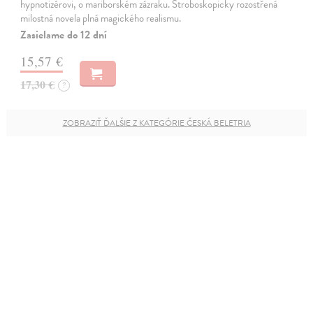
hypnotizérovi, o mariborském zázraku. Stroboskopicky rozostřená
milostná novela plná magického realismu.
Zasielame do 12 dní
15,57 €
17,30 €
?
ZOBRAZIŤ ĎALŠIE Z KATEGÓRIE ČESKÁ BELETRIA