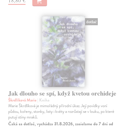
18,80 €
dotlač
Jak dlouho se spí, když kvetou orchideje
Škrdlíková Marie
| Kniha
Marie Škrdlíková je mimořádný přírodní úkaz. Její povídky voní
půdou, kořeny, stonky, listy i květy a rozrůstají se v louku, po které
putují stíny mraků.
Čaká sa dotlač, vychádza 31.8.2026, zasielame do 7 dní od