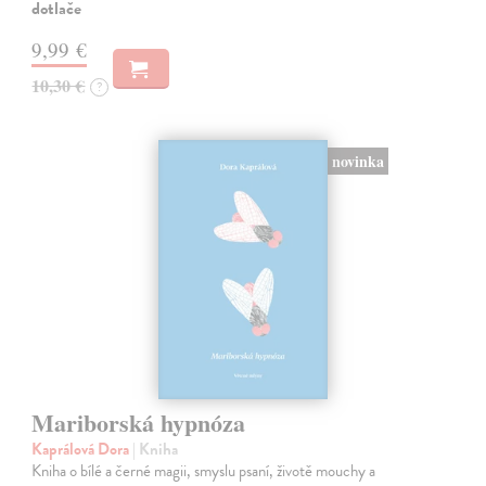
dotlače
9,99 €
10,30 €
?
novinka
Mariborská hypnóza
Kaprálová Dora
| Kniha
Kniha o bílé a černé magii, smyslu psaní, životě mouchy a