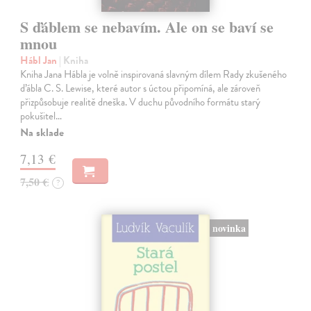
S ďáblem se nebavím. Ale on se baví se
mnou
Hábl Jan
| Kniha
Kniha Jana Hábla je volně inspirovaná slavným dílem Rady zkušeného
ďábla C. S. Lewise, které autor s úctou připomíná, ale zároveň
přizpůsobuje realitě dneška. V duchu původního formátu starý
pokušitel…
Na sklade
7,13 €
7,50 €
?
novinka