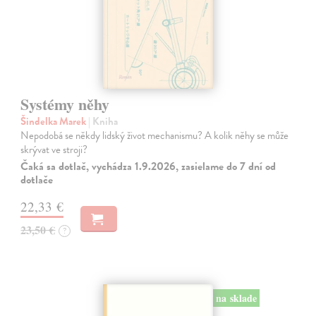
Systémy něhy
Šindelka Marek
| Kniha
Nepodobá se někdy lidský život mechanismu? A kolik něhy se může
skrývat ve stroji?
Čaká sa dotlač, vychádza 1.9.2026, zasielame do 7 dní od
dotlače
22,33 €
23,50 €
?
na sklade