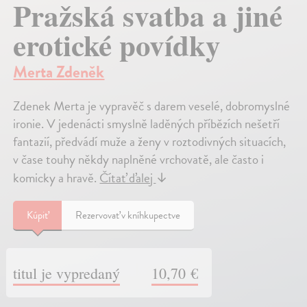
Pražská svatba a jiné
erotické povídky
Merta Zdeněk
Zdenek Merta je vypravěč s darem veselé, dobromyslné
ironie. V jedenácti smyslně laděných příbězích nešetří
fantazií, předvádí muže a ženy v roztodivných situacích,
v čase touhy někdy naplněné vrchovatě, ale často i
komicky a hravě.
Čítať ďalej
↓
Kúpiť
Rezervovať v kníhkupectve
titul je vypredaný
10,70 €