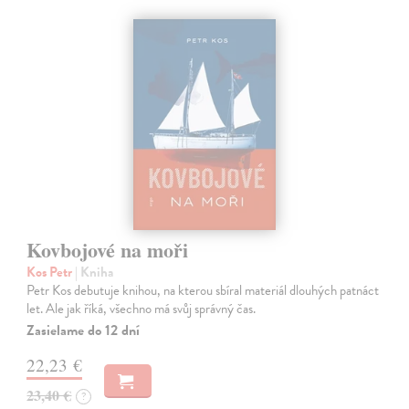
Kovbojové na moři
Kos Petr
| Kniha
Petr Kos debutuje knihou, na kterou sbíral materiál dlouhých patnáct
let. Ale jak říká, všechno má svůj správný čas.
Zasielame do 12 dní
22,23 €
23,40 €
?