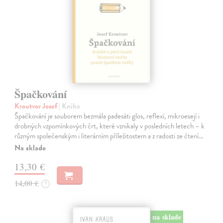
Špačkování
Kroutvor Josef
| Kniha
Špačkování je souborem bezmála padesáti glos, reflexí, mikroesejí i
drobných vzpomínkových črt, které vznikaly v posledních letech – k
různým společenským i literárním příležitostem a z radosti ze čtení…
Na sklade
13,30 €
14,00 €
?
na sklade