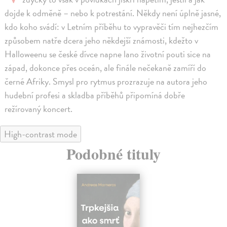
dojde k odměně – nebo k potrestání. Někdy není úplně jasné,
kdo koho svádí: v Letním příběhu to vypravěči tím nejhezčím
způsobem natře dcera jeho někdejší známosti, kdežto v
Halloweenu se české dívce napne lano životní pouti sice na
západ, dokonce přes oceán, ale finále nečekaně zamíří do
černé Afriky. Smysl pro rytmus prozrazuje na autora jeho
hudební profesi a skladba příběhů připomíná dobře
režírovaný koncert.
High-contrast mode
Podobné tituly