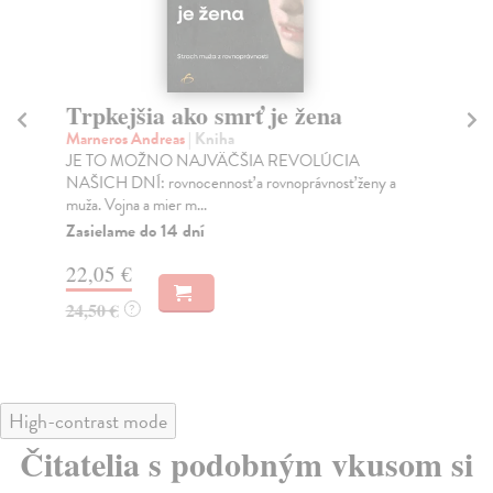
Trpkejšia ako smrť je žena
P
Marneros Andreas
| Kniha
Bor
JE TO MOŽNO NAJVÄČŠIA REVOLÚCIA
Tát
NAŠICH DNÍ: rovnocennosť a rovnoprávnosť ženy a
Bor
muža. Vojna a mier m...
Na
Zasielame do 14 dní
18
22,05 €
19
24,50 €
?
High-contrast mode
Čitatelia s podobným vkusom si