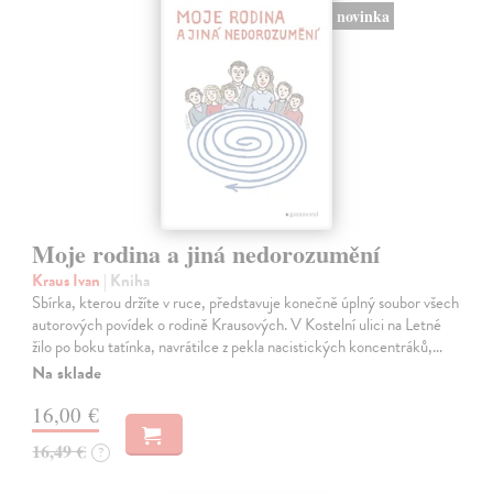
novinka
Moje rodina a jiná nedorozumění
Kraus Ivan
| Kniha
Sbírka, kterou držíte v ruce, představuje konečně úplný soubor všech
autorových povídek o rodině Krausových. V Kostelní ulici na Letné
žilo po boku tatínka, navrátilce z pekla nacistických koncentráků,…
Na sklade
16,00 €
16,49 €
?