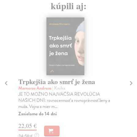
kúpili aj:
Trpkejšia ako smrť je žena
P
Marneros Andreas
| Kniha
Bor
JE TO MOŽNO NAJVÄČŠIA REVOLÚCIA
Tát
NAŠICH DNÍ: rovnocennosť a rovnoprávnosť ženy a
Bor
muža. Vojna a mier m...
Na
Zasielame do 14 dní
18
22,05 €
19
24,50 €
?