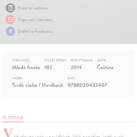
Pridať do wishlistu
Odporučiť známemu
Zdielať na Facebooku
VYDAVATEĽ
POČET STRÁN
ROK VYDANIA
JAZYK
Mladá fronta
182
2014
Čeština
VÄZBA
EAN
Tvrdá väzba / Hardback
9788020432407
O TITULE
V
ždycky to však v povídkách jiskří napětím, jestli a jak