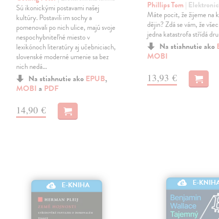
Phillips Tom
| Elektroni
Sú ikonickými postavami našej
Máte pocit, že žijeme na 
kultúry. Postavili im sochy a
dějin? Zdá se vám, že všec
pomenovali po nich ulice, majú svoje
jedna katastrofa střídá dr
nespochybniteľné miesto v
Na stiahnutie ako
lexikónoch literatúry aj učebniciach,
MOBI
slovenské moderné umenie sa bez
nich nedá…
13,93 €
Na stiahnutie ako
EPUB
,
MOBI
a
PDF
14,90 €
E-KNIH
E-KNIHA