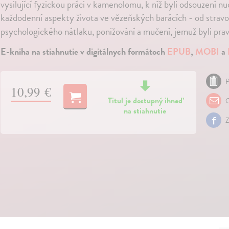
vysilující fyzickou práci v kamenolomu, k níž byli odsouzení nuc
každodenní aspekty života ve vězeňských barácích - od stravo
psychologického nátlaku, ponižování a mučení, jemuž byli pra
E-kniha na stiahnutie v digitálnych formátoch
EPUB
,
MOBI
a
P
10,99 €
Titul je dostupný ihneď
O
na stiahnutie
Z