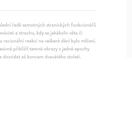
poslední řadě samotných stranických funkcionářů
návisti a strachu, kdy se jakákoliv věta či
 racionální reakcí na veškeré dění bylo mlčení.
sivně přiblížil temné obrazy z jedné epochy
ala dozvídat až koncem dvacátého století.