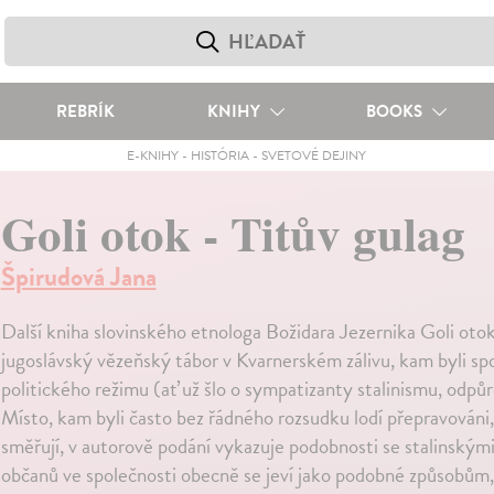
REBRÍK
KNIHY
BOOKS
E-KNIHY
-
HISTÓRIA
-
SVETOVÉ DEJINY
Goli otok - Titův gulag
Špirudová Jana
Další kniha slovinského etnologa Božidara Jezernika Goli otok
jugoslávský vězeňský tábor v Kvarnerském zálivu, kam byli spo
politického režimu (ať už šlo o sympatizanty stalinismu, odpů
Místo, kam byli často bez řádného rozsudku lodí přepravováni,
směřují, v autorově podání vykazuje podobnosti se stalinským
občanů ve společnosti obecně se jeví jako podobné způsobům, k 