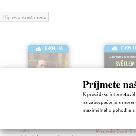
High-contrast mode
E-KNI
E-KNIHA
Príjmete na
K prevádzke internetové
na zabezpečenie a merani
maximálneho pohodlia a 
Přemysl Šámal
Světlem proti
temnotě
Čechurová Jana
| Elektronická
kniha
á
Miřejovský David
| El