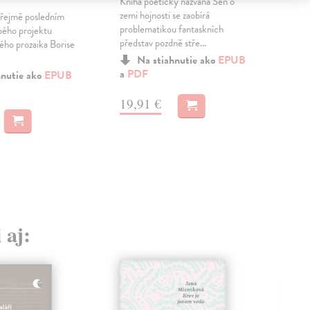
Kniha poeticky nazvaná Sen o
Na p
zemi hojnosti se zaobírá
přir
 zřejmě posledním
problematikou fantaskních
ned
pého projektu
představ pozdně stře...
shod
ho prozaika Borise
Na stiahnutie ako
EPUB
a
PDF
MO
hnutie ako
EPUB
19,91 €
17
 aj: