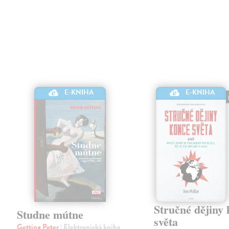
E-KNIHA
E-KNIHA
Stručné dějiny
Studne mútne
světa
Getting Peter
| Elektronická kniha