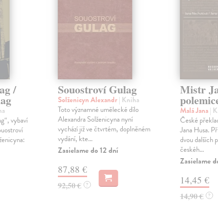
ag /
Souostroví Gulag
Mistr J
lag
polemice
Solženicyn Alexandr
| Kniha
Toto významné umělecké dílo
ha
Malá Jana
| 
Alexandra Solženicyna nyní
ag“, vybaví
České překlad
vychází již ve čtvrtém, doplněném
ouostroví
Jana Husa. Př
vydání, kte...
enicyna:
dvou dalších 
českéh...
Zasielame do 12 dní
Zasielame d
87,88 €
14,45 €
92,50 €
?
14,90 €
?