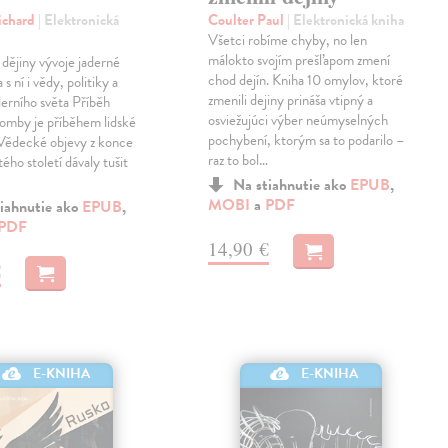
ichard
| Elektronická
Coulter Paul
| Elektronická kniha
Všetci robíme chyby, no len
málokto svojím prešľapom zmení
dějiny vývoje jaderné
chod dejín. Kniha 10 omylov, ktoré
 ní i vědy, politiky a
zmenili dejiny prináša vtipný a
erního světa Příběh
osviežujúci výber neúmyselných
omby je příběhem lidské
pochybení, ktorým sa to podarilo –
. Vědecké objevy z konce
raz to bol…
ého století dávaly tušit
Na stiahnutie ako
EPUB
,
MOBI
a
PDF
iahnutie ako
EPUB
,
PDF
14,90 €
€
E-KNIHA
E-KNIHA