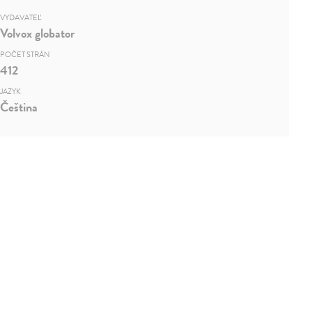
VYDAVATEĽ
Volvox globator
POČET STRÁN
412
JAZYK
Čeština