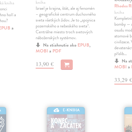
kniha
cká kniha
Rhodes R
Izrael je krajina, štát, ale aj fenomén
konci
kniha
– geografické centrum duchovného
hno hoří a
Kompletní 
sveta všetkých židov. Je to „spojnica
uhou?
bomby — a s
pozemského a nebeského sveta“.
EPUB
a
osudu mod
Centrálne miesto troch svetových
atomové b
náboženských systémov.
civilizace
Na stiahnutie ako
EPUB
,
devatenáct
MOBI
a
PDF
příslib…
Na st
13,90 €
MOBI
a
33,29 
A
E-KNIHA