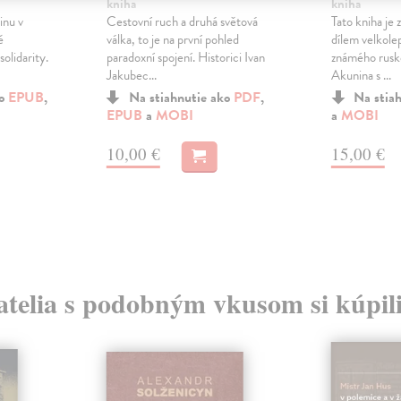
kniha
kniha
inu v
Cestovní ruch a druhá světová
Tato kniha je
ě
válka, to je na první pohled
dílem velkole
olidarity.
paradoxní spojení. Historici Ivan
známého ruské
Jakubec...
Akunina s ...
ko
EPUB
,
Na stiahnutie ako
PDF
,
Na stia
EPUB
a
MOBI
a
MOBI
10,00 €
15,00 €
atelia s podobným vkusom si kúpili