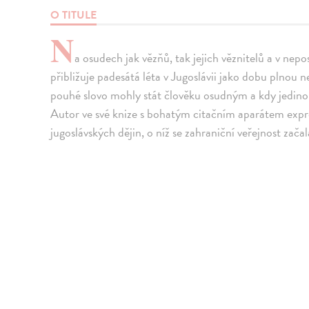
O TITULE
N
a osudech jak vězňů, tak jejich věznitelů a v ne
přibližuje padesátá léta v Jugoslávii jako dobu plnou ne
pouhé slovo mohly stát člověku osudným a kdy jedinou
Autor ve své knize s bohatým citačním aparátem expre
jugoslávských dějin, o níž se zahraniční veřejnost zač