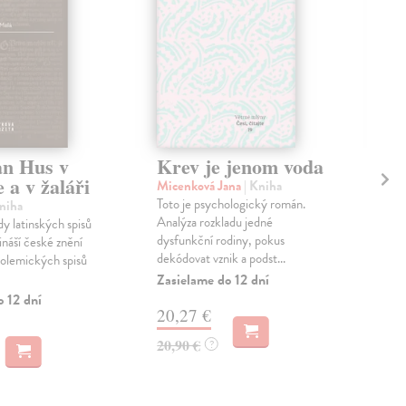
an Hus v
Krev je jenom voda
J
 a v žaláři
Micenková Jana
| Kniha
Vit
Toto je psychologický román.
Exis
Kniha
Analýza rozkladu jedné
nás
y latinských spisů
dysfunkční rodiny, pokus
pod
ináší české znění
dekódovat vznik a podst...
suž
polemických spisů
jedo
Zasielame do 12 dní
Na 
o 12 dní
20,27 €
18
20,90 €
?
18,