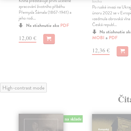
Kniha představuje první ucelené
kniha
zpracování životního příběhu
Po ruské invazi na Ukraj
Přemysla Šámala (1867-1941) a
únoru 2022 se v Evrop
jeho rodi...
vzedmula obrovská vlna s
Česká republ...
Na stiahnutie ako
PDF
Na stiahnutie a
12,00 €
MOBI
a
PDF
12,36 €
High-contrast mode
Čit
na sklade