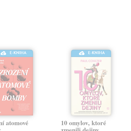
E-KNIHA
E-KNIHA
ní atomové
10 omylov, ktoré
y
zmenili dejiny