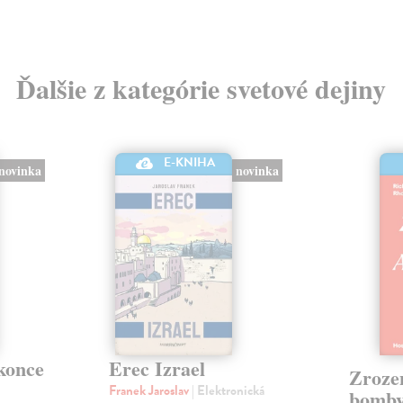
Ďalšie z kategórie svetové dejiny
E-KNIHA
novinka
novinka
 konce
Erec Izrael
Zroze
Franek Jaroslav
| Elektronická
bomb