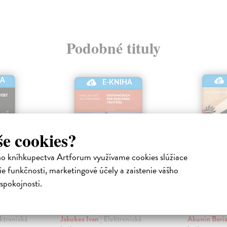
Podobné tituly
HA
E-KNIHA
še cookies?
ho kníhkupectva Artforum využívame cookies slúžiace
e funkčnosti, marketingové účely a zaistenie vášho
spokojnosti.
Cestovní ruch pod
Rusko L
dohledem třetí říše
Stalinov
ektronická
Jakubec Ivan
| Elektronická
Akunin Bori