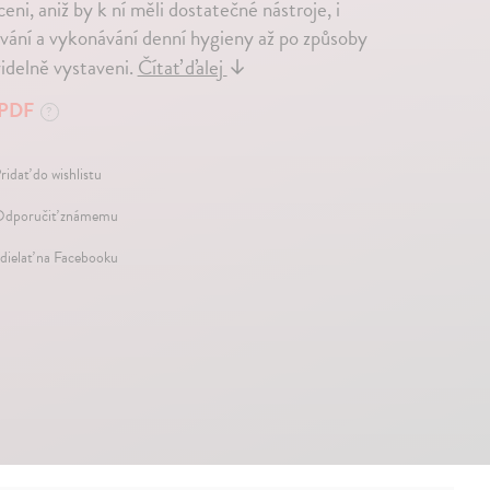
eni, aniž by k ní měli dostatečné nástroje, i
vání a vykonávání denní hygieny až po způsoby
videlně vystaveni.
Čítať ďalej
↓
PDF
?
ridať do wishlistu
dporučiť známemu
dielať na Facebooku