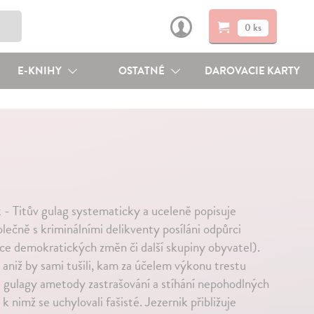
0 ks
E-KNIHY
OSTATNÉ
DAROVACIE KARTY
 - Titův gulag systematicky a uceleně popisuje
lečně s kriminálními delikventy posíláni odpůrci
rce demokratických změn či další skupiny obyvatel).
 aniž by sami tušili, kam za účelem výkonu trestu
i gulagy ametody zastrašování a stíhání nepohodlných
nimž se uchylovali fašisté. Jezernik přibližuje