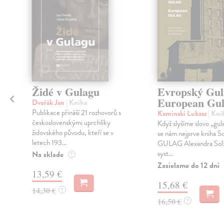
Židé v Gulagu
Evropský Gul
European Gu
Dvořák Jan
| Kniha
Publikace přináší 21 rozhovorů s
Kaminski Lukasz
| Kni
československými uprchlíky
Když slyšíme slovo „gul
židovského původu, kteří se v
se nám nejprve kniha S
letech 193...
GULAG Alexandra Solž
syst...
Na sklade
?
Zasielame do 12 dní
13,59 €
15,68 €
14,30 €
?
16,50 €
?