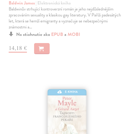
Baldwin James
| Elektronická kniha
Baldwinův strhující kontroverzní román je jeho nejdůslednějším
zpracováním sexuality a klasikou gay literatury. V Paříži padesátých
let, která se hemží emigranty a vyznačuje se nebezpečnými
známostmi a…
Na stiahnutie ako
EPUB
a
MOBI
14,18 €
E-KNIHA