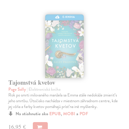
E-KNIHA
Tajomstvá kvetov
Page Sally
| Elektronická kniha
Rok po smrti milovaného manžela sa Emma stále nedokáže zmieriť s
jeho smrťou. Útočisko nachádza v miestnom záhradnom centre, kde
jej vôňa a farby kvetov pomáhajú prísť na iné myšlienky.
Na stiahnutie ako
EPUB
,
MOBI
a
PDF
16,95 €