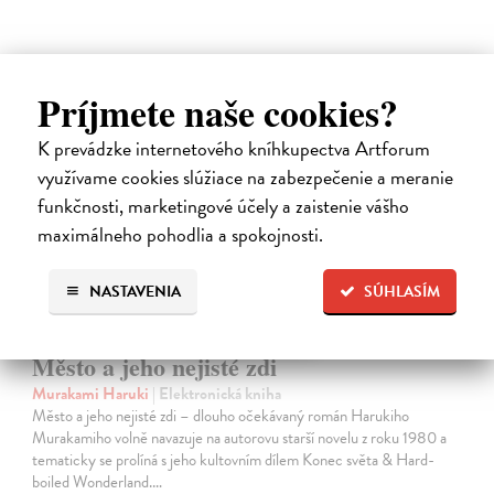
Príjmete naše cookies?
E-KNIHA
K prevádzke internetového kníhkupectva Artforum
využívame cookies slúžiace na zabezpečenie a meranie
funkčnosti, marketingové účely a zaistenie vášho
maximálneho pohodlia a spokojnosti.
NASTAVENIA
SÚHLASÍM
Město a jeho nejisté zdi
Murakami Haruki
| Elektronická kniha
Město a jeho nejisté zdi – dlouho očekávaný román Harukiho
Murakamiho volně navazuje na autorovu starší novelu z roku 1980 a
tematicky se prolíná s jeho kultovním dílem Konec světa & Hard-
boiled Wonderland.…