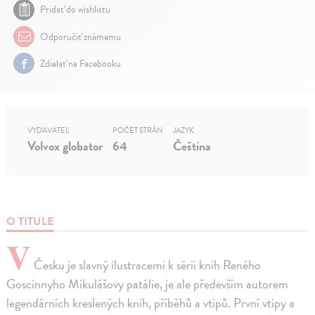
Pridať do wishlistu
Odporučiť známemu
Zdielať na Facebooku
VYDAVATEĽ
POČET STRÁN
JAZYK
Volvox globator
64
Čeština
O TITULE
V
Česku je slavný ilustracemi k sérii knih Reného
Goscinnyho Mikulášovy patálie, je ale především autorem
legendárních kreslených knih, příběhů a vtipů. První vtipy a