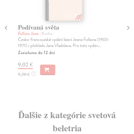
Podívaná světa
Be
z
Follain Jean
| Kniha
Česko-francouzské vydání básní Jeana Follaina (1903-
Am
1971) v překladu Jana Vladislava. Pro toto vydán...
Sou
obd
Zasielame do 12 dní
Za
9,02 €
12
9,30 €
?
13
Ďalšie z kategórie svetová
beletria