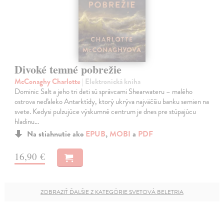
Divoké temné pobrežie
McConaghy Charlotte
| Elektronická kniha
Dominic Salt a jeho tri deti sú správcami Shearwateru – malého
ostrova neďaleko Antarktídy, ktorý ukrýva najväčšiu banku semien na
svete. Kedysi pulzujúce výskumné centrum je dnes pre stúpajúcu
hladinu…
Na stiahnutie ako
EPUB
,
MOBI
a
PDF
16,90 €
ZOBRAZIŤ ĎALŠIE Z KATEGÓRIE SVETOVÁ BELETRIA