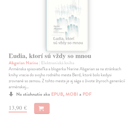
Ľudia, ktorí sú vždy so mnou
Abgarian Narine
| Elektronická kniha
Arménska spisovateľka a blogerka Narine Abgarian sa na stránkach
knihy vracia do svojho rodného mesta Berd, ktoré bolo kedysi
zrovnané so zemou. Z tohto mesta je aj sága o živote štyroch generácií
arménskej…
Na stiahnutie ako
EPUB
,
MOBI
a
PDF
13,90 €