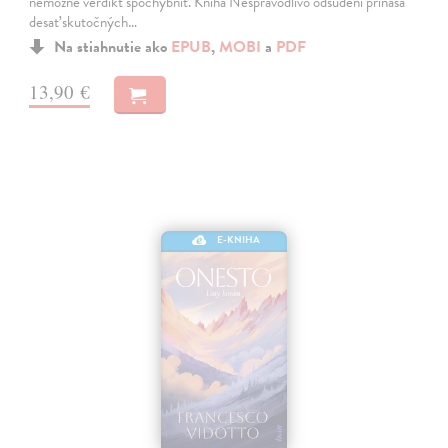
nemožné verdikt spochybniť. Kniha Nespravodlivo odsúdení prináša
desať skutočných…
Na stiahnutie ako
EPUB
,
MOBI
a
PDF
13,90 €
E-KNIHA