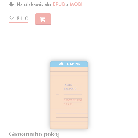
Na stiahnutie ako
EPUB
a
MOBI
24,84 €
E-KNIHA
Giovanniho pokoj