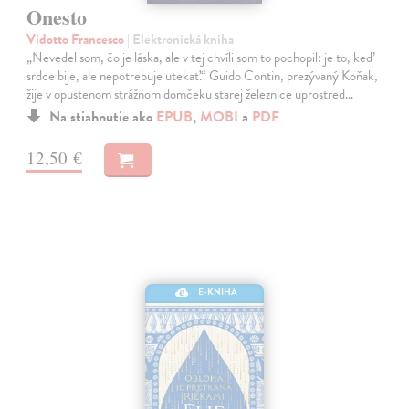
Onesto
Vidotto Francesco
| Elektronická kniha
„Nevedel som, čo je láska, ale v tej chvíli som to pochopil: je to, keď
srdce bije, ale nepotrebuje utekať.“ Guido Contin, prezývaný Koňak,
žije v opustenom strážnom domčeku starej železnice uprostred…
Na stiahnutie ako
EPUB
,
MOBI
a
PDF
12,50 €
E-KNIHA