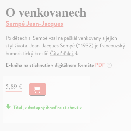
O venkovanech
Sempé Jean-Jacques
Po dětech si Sempé vzal na paškál venkovany a jejich
styl života. Jean-Jacques Sempé (* 1932) je francouzský
humoristický kreslíř.
Čítať ďalej
↓
E-kniha na stiahnutie v digitálnom formáte
PDF
?
5,89 €
Titul je dostupný ihneď na stiahnutie