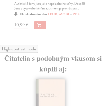
Autistické ženy jsou jako nepolapitelné stíny. Dospělá
V r
žena s vysokofunkčním autismem je pro nás pra...
zap
Na stiahnutie ako
EPUB
,
MOBI
a
PDF
10,99 €
10
High-contrast mode
Čitatelia s podobným vkusom si
kúpili aj: