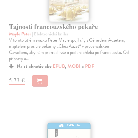
Tajnosti francouzského pekaře
Mayle Peter
| Elektronická kniha
V tomto útlém svazku Peter Mayle spojil síly s Gérardem Auzetem,
majitelem proslulé pekárny „Chez Auzet“ v provensálském
Cavaillonu, aby nám prozradil vše o pečení chleba po francouzsku. Od
přípravy a…
Na stiahnutie ako
EPUB
,
MOBI
a
PDF
5,73 €
E-KNIHA