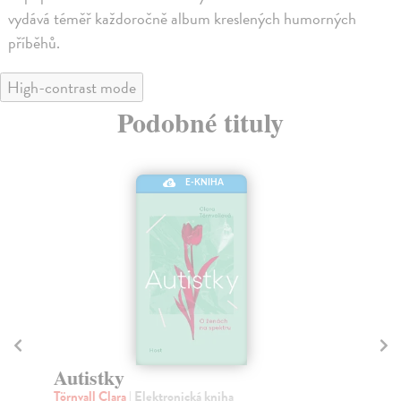
vydává téměř každoročně album kreslených humorných
příběhů.
High-contrast mode
Podobné tituly
E-KNIHA
Autistky
P
Törnvall Clara
| Elektronická kniha
Iši