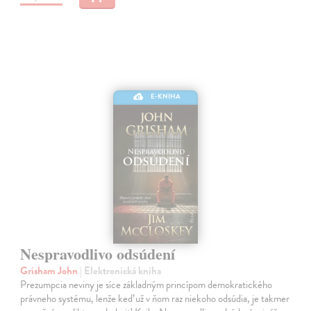
E-KNIHA
Nespravodlivo odsúdení
Grisham John
| Elektronická kniha
Prezumpcia neviny je síce základným princípom demokratického
právneho systému, lenže keď už v ňom raz niekoho odsúdia, je takmer