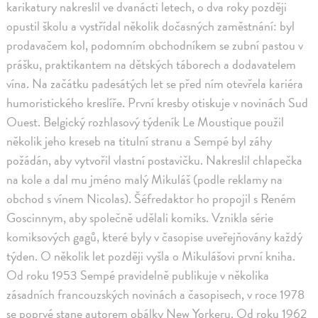
karikatury nakreslil ve dvanácti letech, o dva roky později
opustil školu a vystřídal několik dočasných zaměstnání: byl
prodavačem kol, podomním obchodníkem se zubní pastou v
prášku, praktikantem na dětských táborech a dodavatelem
vína. Na začátku padesátých let se před ním otevřela kariéra
humoristického kreslíře. První kresby otiskuje v novinách Sud
Ouest. Belgický rozhlasový týdeník Le Moustique použil
několik jeho kreseb na titulní stranu a Sempé byl záhy
požádán, aby vytvořil vlastní postavičku. Nakreslil chlapečka
na kole a dal mu jméno malý Mikuláš (podle reklamy na
obchod s vínem Nicolas). Šéfredaktor ho propojil s Reném
Goscinnym, aby společně udělali komiks. Vznikla série
komiksových gagů, které byly v časopise uveřejňovány každý
týden. O několik let později vyšla o Mikulášovi první kniha.
Od roku 1953 Sempé pravidelně publikuje v několika
zásadních francouzských novinách a časopisech, v roce 1978
se poprvé stane autorem obálky New Yorkeru. Od roku 1962