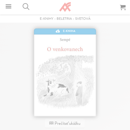
E-KNIHY
-
BELETRIA
-
SVETOVÁ
E-KNIHA
Prečítať ukážku