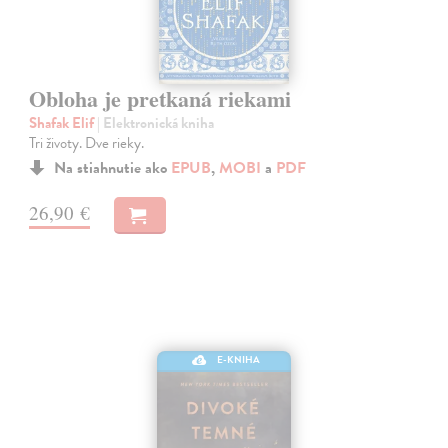
Obloha je pretkaná riekami
Shafak Elif
| Elektronická kniha
Tri životy. Dve rieky.
Na stiahnutie ako
EPUB
,
MOBI
a
PDF
26,90 €
E-KNIHA