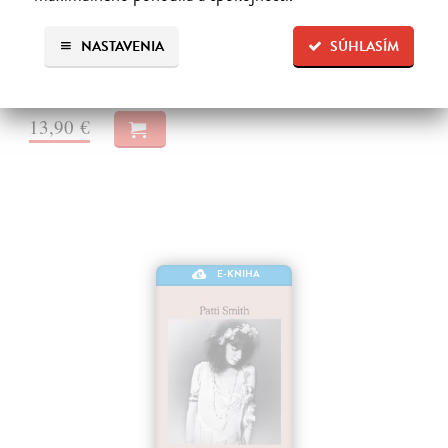
Legendárnej švédskej popovej formácii dodnes pribúdajú poslucháči a
jej hity si ľudia spievajú a tancujú na ne už viac ako polstoročie od ich
NASTAVENIA
SÚHLASÍM
vzniku.
Na stiahnutie ako
EPUB
,
MOBI
a
PDF
13,90 €
E-KNIHA