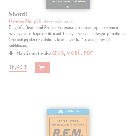
Shout!
Norman Philip
| Elektronická kniha
Biografia Beatles od Philipa Normana je najdôležitejšou knihou o
najvplyvnejšej kapele v dejinách hudby a zároveň pútavým príbehom o
životoch jej členov a dobe, v ktorej tvorili. Táto aktualizovaná
publikácia…
Na stiahnutie ako
EPUB
,
MOBI
a
PDF
18,90 €
E-KNIHA