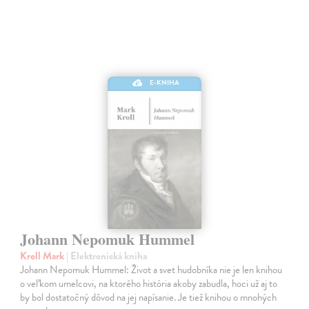
E-KNIHA
Johann Nepomuk Hummel
Kroll Mark
| Elektronická kniha
Johann Nepomuk Hummel: Život a svet hudobníka nie je len knihou
o veľkom umelcovi, na ktorého história akoby zabudla, hoci už aj to
by bol dostatočný dôvod na jej napísanie. Je tiež knihou o mnohých