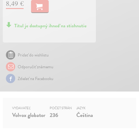
8,49 €
Titul je dostupný ihneď na stiahnutie
Pridať do wishlistu
Odporučiť známemu
Zdielať na Facebooku
VYDAVATEĽ
POČET STRÁN
JAZYK
Volvox globator
236
Čeština