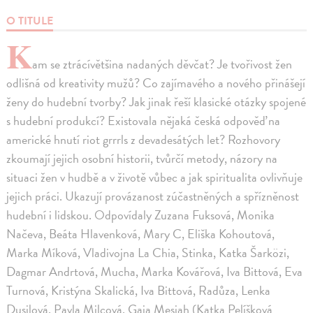
O TITULE
K
am se ztrácívětšina nadaných děvčat? Je tvořivost žen
odlišná od kreativity mužů? Co zajímavého a nového přinášejí
ženy do hudební tvorby? Jak jinak řeší klasické otázky spojené
s hudební produkcí? Existovala nějaká česká odpověď na
americké hnutí riot grrrls z devadesátých let? Rozhovory
zkoumají jejich osobní historii, tvůrčí metody, názory na
situaci žen v hudbě a v životě vůbec a jak spiritualita ovlivňuje
jejich práci. Ukazují provázanost zúčastněných a spřízněnost
hudební i lidskou. Odpovídaly Zuzana Fuksová, Monika
Načeva, Beáta Hlavenková, Mary C, Eliška Kohoutová,
Marka Míková, Vladivojna La Chia, Stinka, Katka Šarközi,
Dagmar Andrtová, Mucha, Marka Kovářová, Iva Bittová, Eva
Turnová, Kristýna Skalická, Iva Bittová, Radůza, Lenka
Dusilová, Pavla Milcová, Gaia Mesiah (Katka Pelíšková