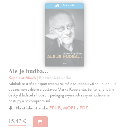
E-KNIHA
Ale je hudba...
Kopelent Marek
| Elektronická kniha
Kdokoli se u nás alespoň trochu zajímá o soudobou vážnou hudbu, je
obeznámen s dílem a postavou Marka Kopelenta: tento legendární
český skladatel a hudební pedagog svými odvážnými hudebními
postupy a nekompromisní…
Na stiahnutie ako
EPUB
,
MOBI
a
PDF
15,47 €