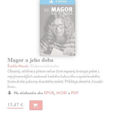
E-KNIHA
Magor a jeho doba
Švehla Marek
| Elektronická kniha
Obsažný, střídmě a přitom velice čtivě napsaný životopis jedné z
nejvýznamnějších osobností českého kulturního a společenského
života druhé poloviny dvacátého století. Přibližuje detailně Jirousův
život…
Na stiahnutie ako
EPUB
,
MOBI
a
PDF
15,47 €