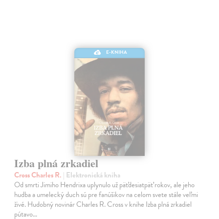
E-KNIHA
Izba plná zrkadiel
Cross Charles R.
| Elektronická kniha
Od smrti Jimiho Hendrixa uplynulo už päťdesiatpäť rokov, ale jeho
hudba a umelecký duch sú pre fanúšikov na celom svete stále veľmi
živé. Hudobný novinár Charles R. Cross v knihe Izba plná zrkadiel
pútavo…