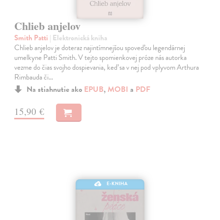
Chlieb anjelov
Smith Patti
| Elektronická kniha
Chlieb anjelov je doteraz najintímnejšou spoveďou legendárnej
umelkyne Patti Smith. V tejto spomienkovej próze nás autorka
vezme do čias svojho dospievania, keď sa v nej pod vplyvom Arthura
Rimbauda či…
Na stiahnutie ako
EPUB
,
MOBI
a
PDF
15,90 €
E-KNIHA