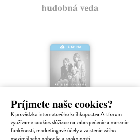
hudobná veda
E-KNIHA
Príjmete naše cookies?
K prevádzke internetového kníhkupectva Artforum
Príbeh skupiny ABBA: Skrytá
využívame cookies slúžiace na zabezpečenie a meranie
melanchólia
funkčnosti, marketingové účely a zaistenie vášho
Gradvall Jan
| Elektronická kniha
maximálneho pohodlia a spokojnosti.
Fenomén skupiny ABBA nemá v dejinách hudby obdobu.