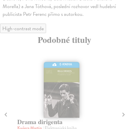
Morella) a Jana Tóthová, poslední rozhovor vedl hudební
publicista Petr Ferenc přímo s autorkou.
High-contrast mode
Podobné tituly
E-KNIHA
Ženská práce
M
Klusák Pavel
| Elektronická kniha
Šv