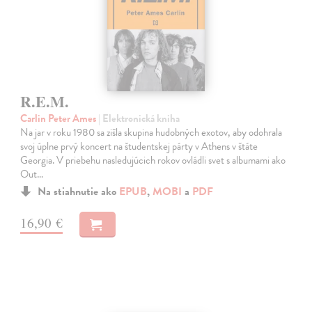
R.E.M.
Carlin Peter Ames
| Elektronická kniha
Na jar v roku 1980 sa zišla skupina hudobných exotov, aby odohrala
svoj úplne prvý koncert na študentskej párty v Athens v štáte
Georgia. V priebehu nasledujúcich rokov ovládli svet s albumami ako
Out…
Na stiahnutie ako
EPUB
,
MOBI
a
PDF
16,90 €