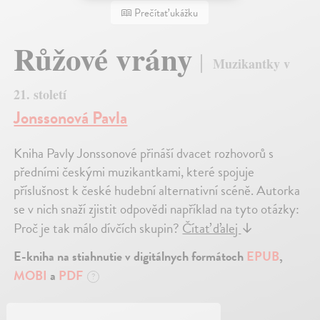
Prečítať ukážku
Růžové vrány
Muzikantky v
21. století
Jonssonová Pavla
Kniha Pavly Jonssonové přináší dvacet rozhovorů s
předními českými muzikantkami, které spojuje
příslušnost k české hudební alternativní scéně. Autorka
se v nich snaží zjistit odpovědi například na tyto otázky:
Proč je tak málo dívčích skupin?
Čítať ďalej
↓
E-kniha na stiahnutie v digitálnych formátoch
EPUB
,
MOBI
a
PDF
?