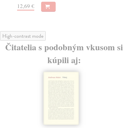
12,69 €
16
High-contrast mode
Čitatelia s podobným vkusom si
kúpili aj: