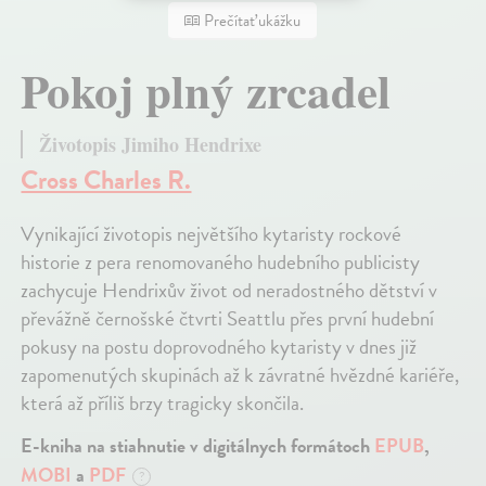
Prečítať ukážku
Pokoj plný zrcadel
Životopis Jimiho Hendrixe
Cross Charles R.
Vynikající životopis největšího kytaristy rockové
historie z pera renomovaného hudebního publicisty
zachycuje Hendrixův život od neradostného dětství v
převážně černošské čtvrti Seattlu přes první hudební
pokusy na postu doprovodného kytaristy v dnes již
zapomenutých skupinách až k závratné hvězdné kariéře,
která až příliš brzy tragicky skončila.
E-kniha na stiahnutie v digitálnych formátoch
EPUB
,
MOBI
a
PDF
?