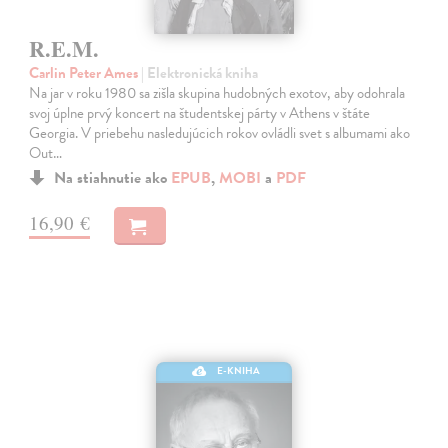
R.E.M.
Carlin Peter Ames
| Elektronická kniha
Na jar v roku 1980 sa zišla skupina hudobných exotov, aby odohrala
svoj úplne prvý koncert na študentskej párty v Athens v štáte
Georgia. V priebehu nasledujúcich rokov ovládli svet s albumami ako
Out…
Na stiahnutie ako
EPUB
,
MOBI
a
PDF
16,90 €
E-KNIHA