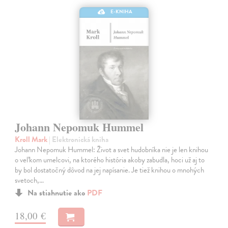
E-KNIHA
Johann Nepomuk Hummel
Kroll Mark
| Elektronická kniha
Johann Nepomuk Hummel: Život a svet hudobníka nie je len knihou
o veľkom umelcovi, na ktorého história akoby zabudla, hoci už aj to
by bol dostatočný dôvod na jej napísanie. Je tiež knihou o mnohých
svetoch,…
Na stiahnutie ako
PDF
18,00 €