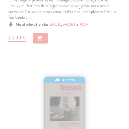
Chlieb anjelov je doteraz najintímnejšou spoveďou legendárnej
umelkyne Patti Smith. V tejto spomienkovej próze nás autorka
vezme do čias svojho dospievania, keď sa v nej pod vplyvom Arthura
Rimbauda či…
Na stiahnutie ako
EPUB
,
MOBI
a
PDF
15,90 €
E-KNIHA