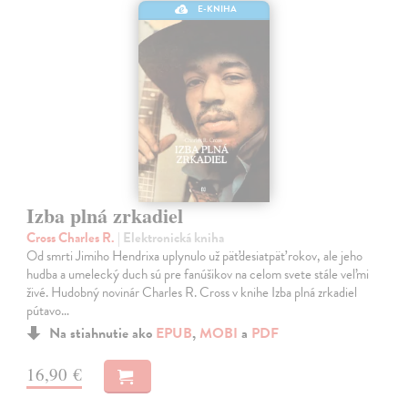
E-KNIHA
Izba plná zrkadiel
Cross Charles R.
| Elektronická kniha
Od smrti Jimiho Hendrixa uplynulo už päťdesiatpäť rokov, ale jeho
hudba a umelecký duch sú pre fanúšikov na celom svete stále veľmi
živé. Hudobný novinár Charles R. Cross v knihe Izba plná zrkadiel
pútavo…
Na stiahnutie ako
EPUB
,
MOBI
a
PDF
16,90 €