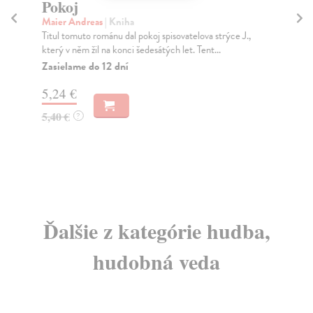
Pokoj
Te
Maier Andreas
| Kniha
Ho
Titul tomuto románu dal pokoj spisovatelova strýce J.,
Ten
který v něm žil na konci šedesátých let. Tent...
Kon
Zasielame do 12 dní
Za
5,24 €
15
5,40 €
15
?
Ďalšie z kategórie hudba,
hudobná veda