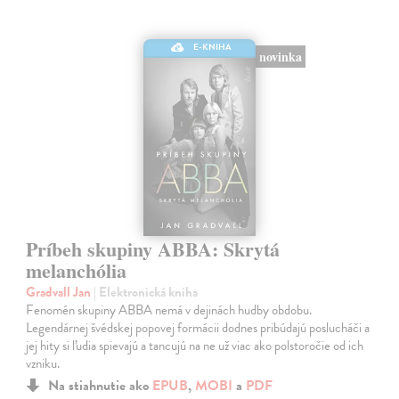
E-KNIHA
novinka
Príbeh skupiny ABBA: Skrytá
melanchólia
Gradvall Jan
| Elektronická kniha
Fenomén skupiny ABBA nemá v dejinách hudby obdobu.
Legendárnej švédskej popovej formácii dodnes pribúdajú poslucháči a
jej hity si ľudia spievajú a tancujú na ne už viac ako polstoročie od ich
vzniku.
Na stiahnutie ako
EPUB
,
MOBI
a
PDF