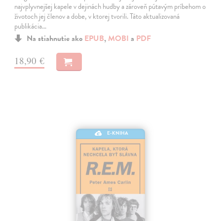
najvplyvnejšej kapele v dejinách hudby a zároveň pútavým príbehom o
životoch jej členov a dobe, v ktorej tvorili. Táto aktualizovaná
publikácia…
Na stiahnutie ako
EPUB
,
MOBI
a
PDF
18,90 €
E-KNIHA