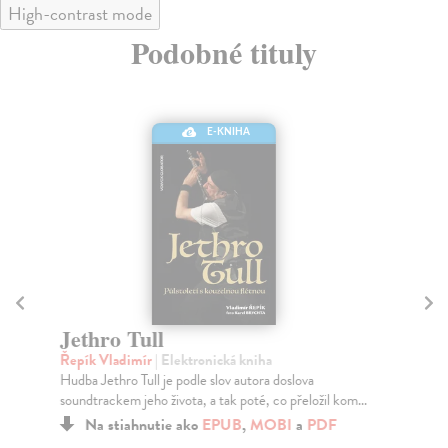
High-contrast mode
Podobné tituly
E-KNIHA
Jethro Tull
N
P
Řepík Vladimír
| Elektronická kniha
Hudba Jethro Tull je podle slov autora doslova
Po
soundtrackem jeho života, a tak poté, co přeložil kom...
Tat
nej
Na stiahnutie ako
EPUB
,
MOBI
a
PDF