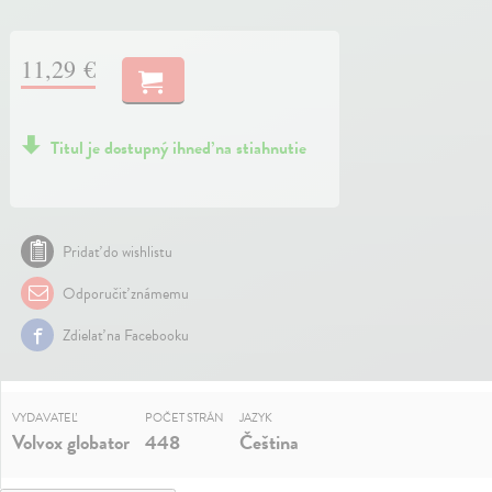
11,29 €
Titul je dostupný ihneď na stiahnutie
Pridať do wishlistu
Odporučiť známemu
Zdielať na Facebooku
VYDAVATEĽ
POČET STRÁN
JAZYK
Volvox globator
448
Čeština