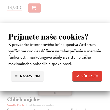
13,90 €
Príjmete naše cookies?
K prevádzke internetového kníhkupectva Artforum
E-KNIHA
využívame cookies slúžiace na zabezpečenie a meranie
funkčnosti, marketingové účely a zaistenie vášho
maximálneho pohodlia a spokojnosti.
NASTAVENIA
SÚHLASÍM
Chlieb anjelov
Smith Patti
| Elektronická kniha