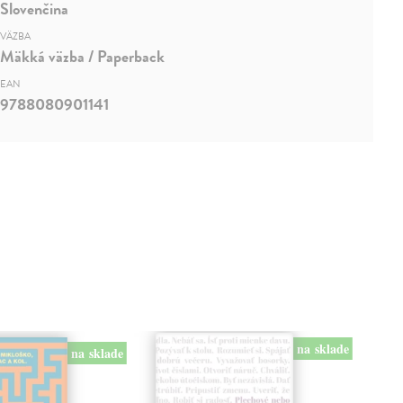
Slovenčina
VÄZBA
Mäkká väzba / Paperback
EAN
9788080901141
na sklade
na sklade