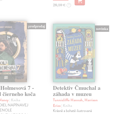
28,10 €
?
predpredaj
novinka
 Holmesová 7 -
Detektiv Čmuchal a
d čierneho koča
záhada v muzeu
 Nancy
| Kniha
Tunnicliffe Hannah, Harrison
DIEL NAPÍNAVEJ
Erica
| Kniha
 ENOLE
Krásně a bohatě ilustrovaná