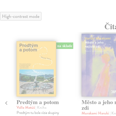
High-contrast mode
Čit
na sklade
Predtým a potom
Město a jeho n
zdi
Vallo Matúš
| Kniha
Predtým tu bola vízia skupiny
Murakami Haruki
| Kn