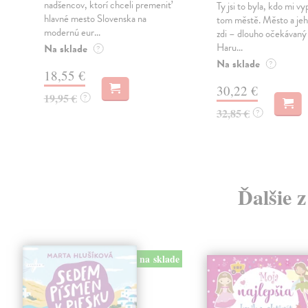
nadšencov, ktorí chceli premeniť
Ty jsi to byla, kdo mi vy
hlavné mesto Slovenska na
tom městě. Město a jeh
modernú eur...
zdi – dlouho očekávan
Haru...
Na sklade
?
Na sklade
?
18,55 €
30,22 €
19,95 €
?
32,85 €
?
Ďalšie 
na sklade