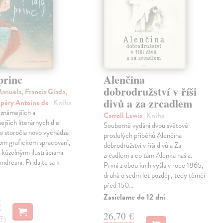
princ
Alenčina
dobrodružství v říši
anuela, Francia Giada,
divů a za zrcadlem
upéry Antoine de
| Kniha
jznámejších a
Carroll Lewis
| Kniha
ejších literárnych diel
Souborné vydání dvou světově
o storočia novo vychádza
proslulých příběhů Alenčina
nom grafickom spracovaní,
dobrodružství v říši divů a Za
kúzelnými ilustráciami
zrcadlem a co tam Alenka našla.
dreani. Pridajte sa k
První z obou knih vyšla v roce 1865,
druhá o sedm let později, tedy téměř
před 150…
Zasielame do 12 dní
€
26,70 €
?