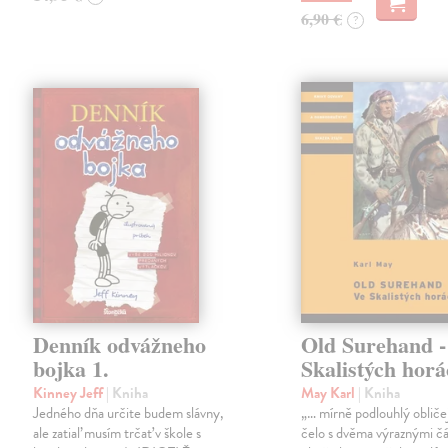
6,90 €
?
Denník odvážneho
Old Surehand -
bojka 1.
Skalistých hor
Kinney Jeff
| Kniha
May Karl
| Kniha
Jedného dňa určite budem slávny,
„… mírně podlouhlý obliče
ale zatiaľ musím trčať v škole s
čelo s dvěma výraznými č