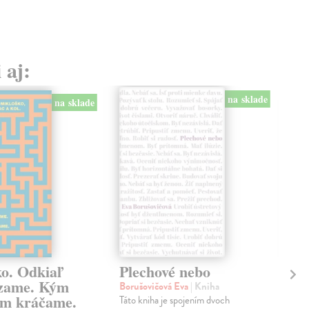
 aj:
na sklade
na sklade
ko. Odkiaľ
Plechové nebo
Po
zame. Kým
Borušovičová Eva
| Kniha
Kun
m kráčame.
Táto kniha je spojením dvoch
Poma