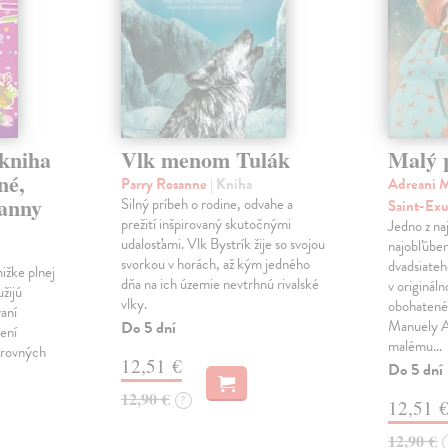
 kniha
Vlk menom Tulák
Malý 
né,
Parry Rosanne
| Kniha
Adreani M
panny
Silný príbeh o rodine, odvahe a
Saint-Ex
prežití inšpirovaný skutočnými
Jedno z na
udalosťami. Vlk Bystrík žije so svojou
najobľúben
svorkou v horách, až kým jedného
dvadsiateh
ižke plnej
dňa na ich územie nevtrhnú rivalské
v originál
užijú
vlky.
obohatené 
vaní
Manuely An
Do 5 dní
ení
malému…
arovných
12,51 €
Do 5 dní
12,90 €
?
12,51 
12,90 €