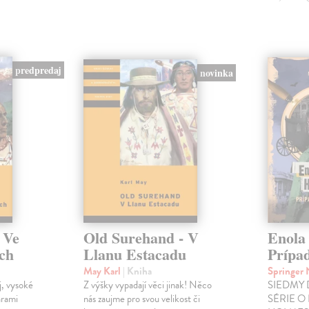
predpredaj
novinka
 Ve
Old Surehand - V
Enola
ách
Llanu Estacadu
Prípa
May Karl
| Kniha
Springer
j, vysoké
Z výšky vypadají věci jinak! Něco
SIEDMY 
árami
nás zaujme pro svou velikost či
SÉRIE O