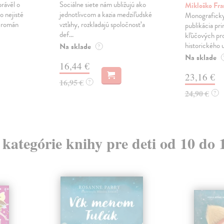
právěl o
Sociálne siete nám ubližujú ako
Mikloško Fra
o nejisté
jednotlivcom a kazia medziľudské
Monograficky
ý román
vzťahy, rozkladajú spoločnosť a
publikácia pri
def...
kľúčových pr
historického u
Na sklade
?
Na sklade
16,44 €
23,16 €
16,95 €
?
24,90 €
?
z kategórie knihy pre deti od 10 do 