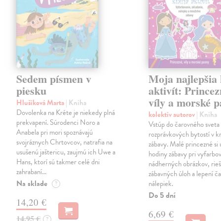
Sedem písmen v
Moja najlepšia
piesku
aktivít: Princez
víly a morské 
Hlušíková Marta
| Kniha
Dovolenka na Kréte je niekedy plná
kolektív autorov
| Kniha
prekvapení. Súrodenci Noro a
Vstúp do čarovného sveta
Anabela pri mori spoznávajú
rozprávkových bytostí v kn
svojráznych Chrtovcov, natrafia na
zábavy. Malé princezné si 
usušenú jaštericu, zaujmú ich Uwe a
hodiny zábavy pri vyfarbo
Hans, ktorí sú takmer celé dni
nádherných obrázkov, rieš
zahrabaní…
zábavných úloh a lepení č
Na sklade
nálepiek.
?
Do 5 dní
14,20 €
6,69 €
14,95 €
?