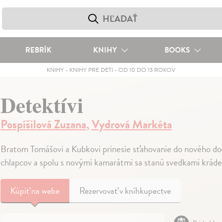
REBRÍK
KNIHY
BOOKS
KNIHY
-
KNIHY PRE DETI
-
OD 10 DO 13 ROKOV
Detektívi
Pospíšilová Zuzana
,
Vydrová Markéta
Bratom Tomášovi a Kubkovi prinesie sťahovanie do nového dom
chlapcov a spolu s novými kamarátmi sa stanú svedkami krád
Kúpiť
na webe
Rezervovať v kníhkupectve