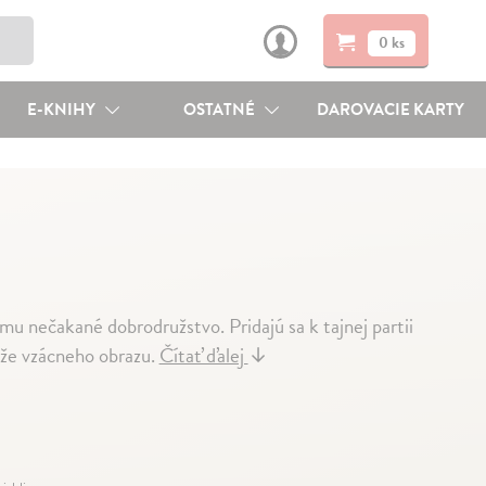
0 ks
E-KNIHY
OSTATNÉ
DAROVACIE KARTY
u nečakané dobrodružstvo. Pridajú sa k tajnej partii
eže vzácneho obrazu.
Čítať ďalej
↓