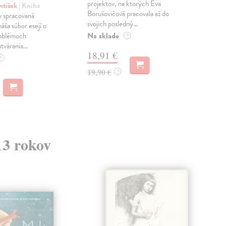
projektov, na ktorých Eva
čty
ntišek
| Kniha
Borušovičová pracovala až do
naps
 spracovaná
svojich posledný...
česk
náša súbor esejí o
Na sklade
Na 
oblémoch
?
tvárania...
18,91 €
14
?
19,90 €
15,
?
13 rokov