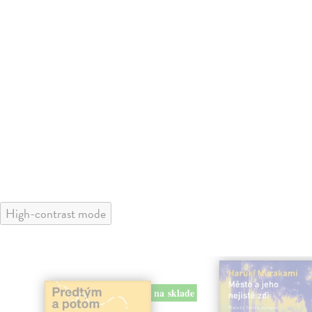
High-contrast mode
na sklade