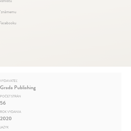
ishlistu
ť známemu
 Facebooku
VYDAVATEĽ
Grada Publishing
POČET STRÁN
56
ROK VYDANIA
2020
JAZYK