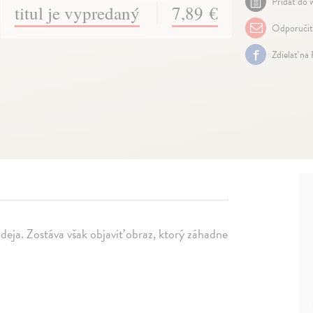
Pridať do w
titul je vypredaný
7,89 €
Odporuči
Zdielať na
lodeja. Zostáva však objaviť obraz, ktorý záhadne