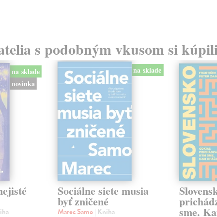
atelia s podobným vkusom si kúpili
na sklade
na sklade
novinka
ejisté
Sociálne siete musia
Slovens
byť zničené
prichád
sme. Ka
iha
Marec Samo
| Kniha