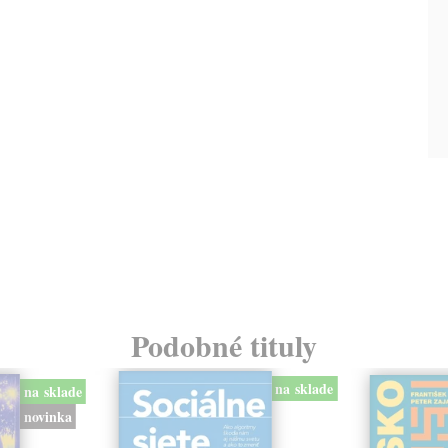
Podobné tituly
na sklade
na sklade
novinka