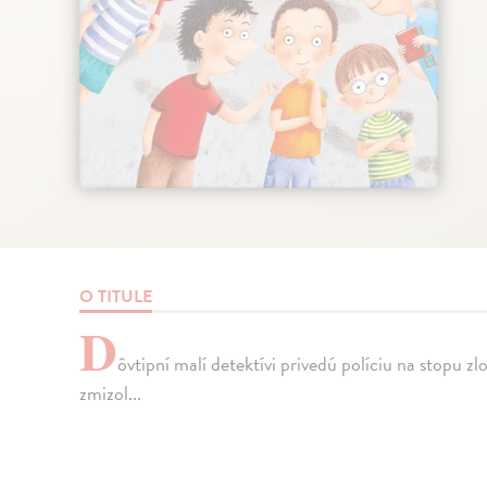
O TITULE
D
ôvtipní malí detektívi privedú políciu na stopu z
zmizol...