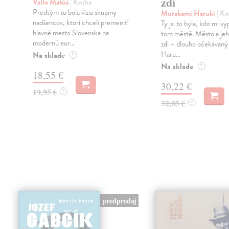
zdi
Vallo Matúš
| Kniha
Predtým tu bola vízia skupiny
Murakami Haruki
| Kn
nadšencov, ktorí chceli premeniť
Ty jsi to byla, kdo mi vy
hlavné mesto Slovenska na
tom městě. Město a jeh
modernú eur...
zdi – dlouho očekávan
Haru...
Na sklade
?
Na sklade
?
18,55 €
30,22 €
19,95 €
?
32,85 €
?
predpredaj