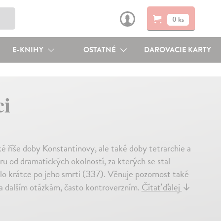
0 ks
E-KNIHY
OSTATNÉ
DAROVACIE KARTY
ci
ké říše doby Konstantinovy, ale také doby tetrarchie a
ru od dramatických okolností, za kterých se stal
lo krátce po jeho smrti (337). Věnuje pozornost také
oha dalším otázkám, často kontroverzním.
Čítať ďalej
↓