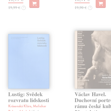
19,99 €
19,90 €
?
?
Lustig: Svědek
Václav Havel.
rozvratu lidskosti
Duchovní portr
rámu české kul
Krásenská Klára, Melichar