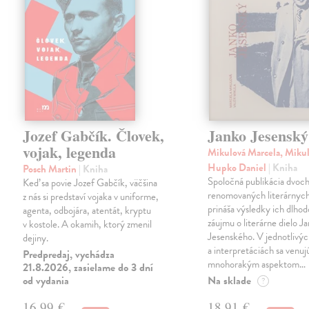
Jozef Gabčík. Človek,
Janko Jesenský
vojak, legenda
Mikulová Marcela, Mikul
Hupko Daniel
| Kniha
Posch Martin
| Kniha
Spoločná publikácia dvoc
Keď sa povie Jozef Gabčík, väčšina
renomovaných literárnyc
z nás si predstaví vojaka v uniforme,
prináša výsledky ich dlho
agenta, odbojára, atentát, kryptu
záujmu o literárne dielo J
v kostole. A okamih, ktorý zmenil
Jesenského. V jednotlivýc
dejiny.
a interpretáciách sa venuj
Predpredaj, vychádza
mnohorakým aspektom…
21.8.2026, zasielame do 3 dní
od vydania
Na sklade
?
16,99 €
18,91 €