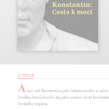
O TITULE
A
utor vidí Konstantina jako talentovaného a velmi 
člověka, který dovolil, aby jeho osobní obrat ke křesť
římského impéria.