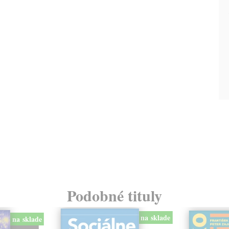
Podobné tituly
na sklade
na sklade