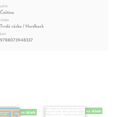
JAZYK
Čeština
VÄZBA
Tvrdá väzba / Hardback
EAN
9788073948337
na sklade
na sklade