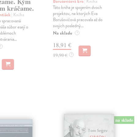
zame. Kým
Borušovičová Eva
| Kniha
Kun
m kráčame.
Táto kniha je spojením dvoch
Poma
projektov, na ktorých Eva
čty
ntišek
| Kniha
Borušovičová pracovala až do
naps
 spracovaná
svojich posledný...
česk
náša súbor esejí o
Na sklade
Na 
oblémoch
?
tvárania...
18,91 €
14
?
19,90 €
15,
?
na sklade