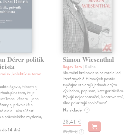
an Dérer politik
Simon Wiesenthal
icista
Segev Tom
| Kniha
Skutoční hrdinovia sa na rozdiel od
roslav, kolektív autorov
|
literárnych či filmových postáv
zvyčajne vzpierajú jednoduchým
politológovia, filozofi aj
výkladom, popisom, kategorizáciám.
a zhodujúna tom, že je
Bývajú nejednoznační, kontroverzní,
dieť Ivana Dérera - jeho
silno polarizujú spoločnosť.
ázory aj právnické a
Na sklade
ké dielo - ako súčasť
?
o a právnického myslenia,
28,41 €
e do 14 dní
29,90 €
?