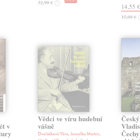
32,90 €
?
14,55 
15,00 €
Vědci ve víru hudební
Český
ét v
vášně
Vladis
tury
Čechy 
Dvořáčková Věra, Jemelka Martin,