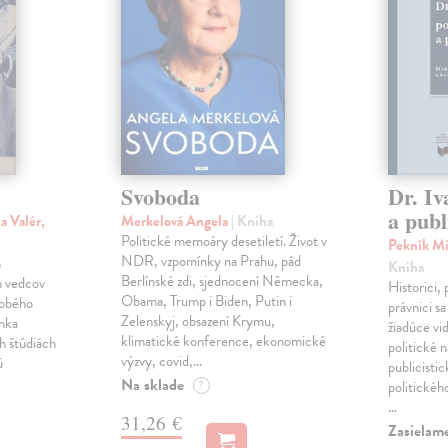
Svoboda
Dr. Iv
a publ
a Valér,
Merkelová Angela
| Kniha
Politické memoáry desetiletí. Život v
Pekník Mi
NDR, vzpomínky na Prahu, pád
h
Kniha
Berlínské zdi, sjednocení Německa,
h vedcov
Historici, 
Obama, Trump i Biden, Putin i
dobého
právnici s
Zelenskyj, obsazení Krymu,
anka
žiadúce vi
klimatické konference, ekonomické
h štúdiách
politické n
výzvy, covid,…
ú
publicistic
Na sklade
?
politickéh
…
31,26 €
Zasielam