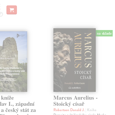
€
?
na sklade
 kníže
Marcus Aurelius -
lav I., západní
Stoický císař
a český stát za
Robertson Donald J.
| Kniha
Poznejte svět římského císaře Marka