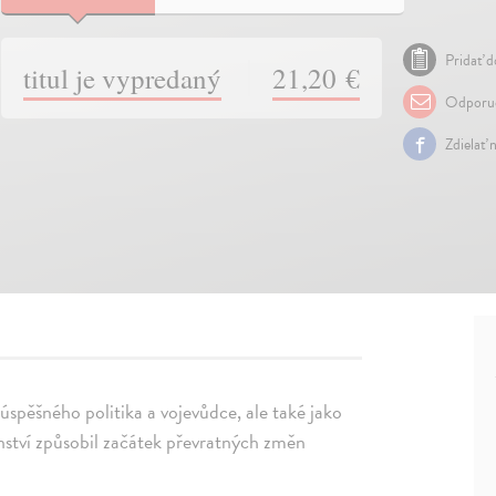
Pridať d
titul je vypredaný
21,20 €
Odporuč
Zdielať 
úspěšného politika a vojevůdce, ale také jako
anství způsobil začátek převratných změn