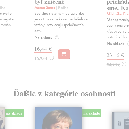
byť zničené
prichád
sme. Ka
iha
Marec Samo
| Kniha
právěl o
Sociálne siete nám ubližujú ako
Mikloško Fra
o nejisté
jednotlivcom a kazia medziľudské
Monograficky
ý román
vzťahy, rozkladajú spoločnosť a
publikácia pri
def...
kľúčových pr
historického u
Na sklade
?
Na sklade
16,44 €
23,16 €
16,95 €
?
24,90 €
?
Ďalšie z kategórie osobnosti
na sklade
na sklade