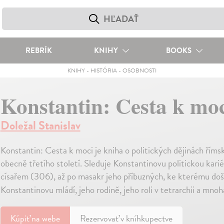
REBRÍK
KNIHY
BOOKS
KNIHY
-
HISTÓRIA
-
OSOBNOSTI
Konstantin: Cesta k mo
Doležal Stanislav
Konstantin: Cesta k moci je kniha o politických dějinách říms
obecně třetího století. Sleduje Konstantinovu politickou karié
císařem (306), až po masakr jeho příbuzných, ke kterému doš
Konstantinovu mládí, jeho rodině, jeho roli v tetrarchii a mn
Kúpiť
na webe
Rezervovať v kníhkupectve