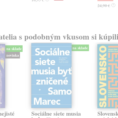
24,90 €
?
atelia s podobným vkusom si kúpili
na sklade
na sklade
novinka
ejisté
Sociálne siete musia
Slovens