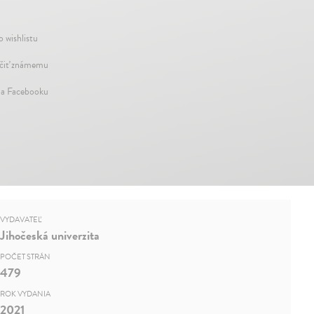
o wishlistu
iť známemu
na Facebooku
VYDAVATEĽ
Jihočeská univerzita
POČET STRÁN
479
ROK VYDANIA
2021