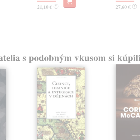
21,10 €
27,60 €
?
?
atelia s podobným vkusom si kúpili