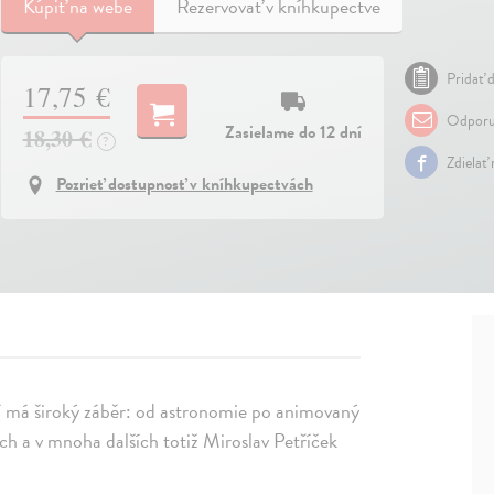
Kúpiť
na webe
Rezervovať v kníhkupectve
Pridať d
17,75 €
Odporu
Zasielame do 12 dní
18,30 €
?
Zdielať
Pozrieť dostupnosť v kníhkupectvách
cí má široký záběr: od astronomie po animovaný
ch a v mnoha dalších totiž Miroslav Petříček