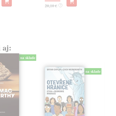
20,10 €
?
 aj:
na sklade
na sklade