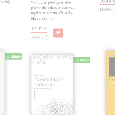
10,45 
no vždy
1934, tvoří přehlížené jádro
písemného odkazu aktivistky a
11,00 €
myslitelky Simone Weilové…
Na sklade
?
12,92 €
13,60 €
?
na sklade
na sklade