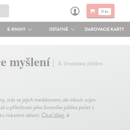
0 ks
E-KNIHY
OSTATNÉ
DAROVACIE KARTY
ce myšlení
K životnímu jubileu
ry, stát se jejich mediátorem, ale mluvit svým
 u příležitosti jeho životního jubilea počet z
to riskantní oblasti.
Čítať ďalej
↓