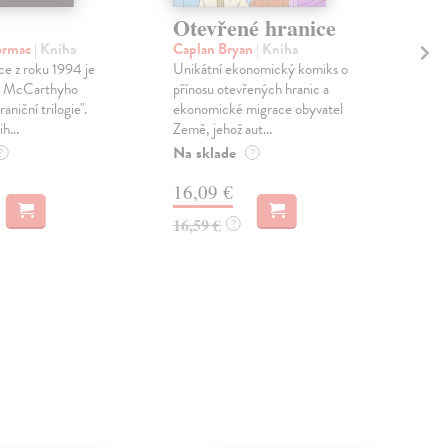
Otevřené hranice
Hr
ormac
| Kniha
Caplan Bryan
| Kniha
Grz
e z roku 1994 je
Unikátní ekonomický komiks o
Od 
m McCarthyho
přínosu otevřených hranic a
k m
aniční trilogie".
ekonomické migrace obyvatel
pro
h...
Země, jehož aut...
čten
Na sklade
Dod
?
?
skl
16,09 €
dní
16,59 €
?
13
13,