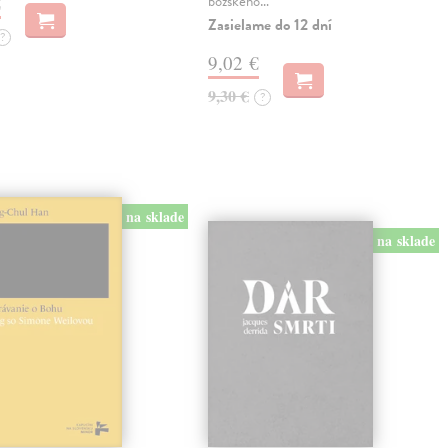
€
božského…
Zasielame do 12 dní
?
9,02 €
9,30 €
?
na sklade
na sklade