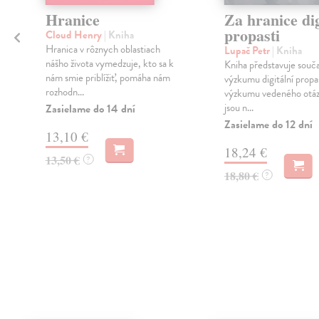
Hranice
Za hranice dig
propasti
Cloud Henry
| Kniha
Hranica v rôznych oblastiach
Lupač Petr
| Kniha
nášho života vymedzuje, kto sa k
Kniha představuje souča
nám smie priblížiť, pomáha nám
výzkumu digitální propast
rozhodn...
výzkumu vedeného otáz
jsou n...
Zasielame do 14 dní
Zasielame do 12 dní
13,10 €
18,24 €
13,50 €
?
18,80 €
?