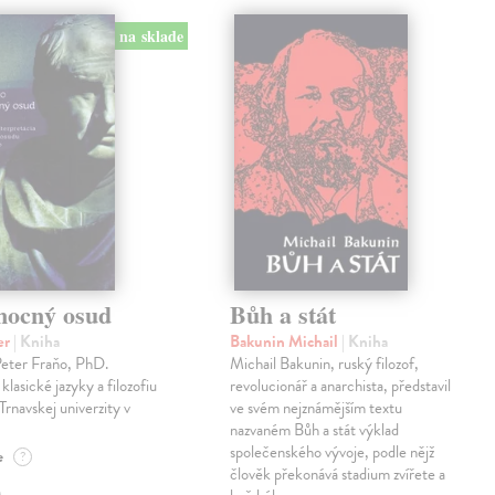
na sklade
mocný osud
Bůh a stát
er
| Kniha
Bakunin Michail
| Kniha
Peter Fraňo, PhD.
Michail Bakunin, ruský filozof,
klasické jazyky a filozofiu
revolucionář a anarchista, představil
Trnavskej univerzity v
ve svém nejznámějším textu
nazvaném Bůh a stát výklad
společenského vývoje, podle nějž
e
?
člověk překonává stadium zvířete a