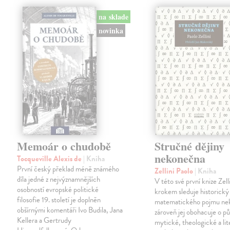
na sklade
novinka
Memoár o chudobě
Stručné dějiny
nekonečna
Tocqueville Alexis de
| Kniha
První český překlad méně známého
Zellini Paolo
| Kniha
díla jedné z nejvýznamnějších
V této své první knize Zell
osobností evropské politické
krokem sleduje historický
filosofie 19. století je doplněn
matematického pojmu ne
obšírnými komentáři Ivo Budila, Jana
zároveň jej obohacuje o p
Kellera a Gertrudy
mytické, theologické a lit