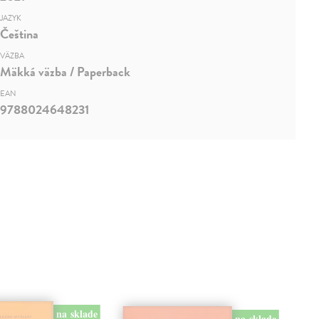
JAZYK
Čeština
VÄZBA
Mäkká väzba / Paperback
EAN
9788024648231
na sklade
na sklade