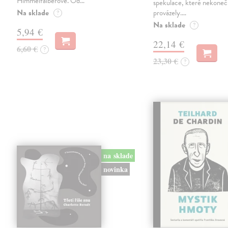
Himmelfalberové. Od…
spekulace, které nekoneč
Na sklade
provázely.…
?
Na sklade
?
5,94 €
22,14 €
6,60 €
?
23,30 €
?
na sklade
novinka