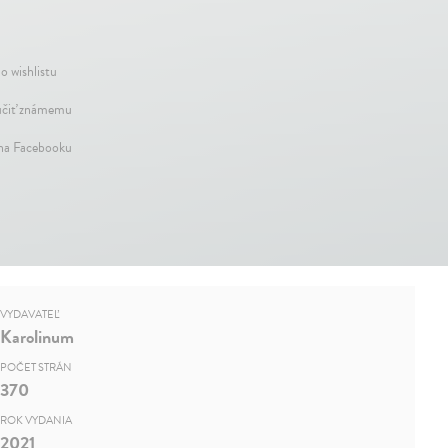
o wishlistu
čiť známemu
 na Facebooku
VYDAVATEĽ
Karolinum
POČET STRÁN
370
ROK VYDANIA
2021