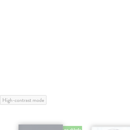
High-contrast mode
na sklade