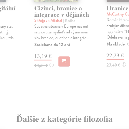
itální
Cizinci, hranice a
Hranice
integrace v dějinách
McCarthy C
Román Hranic
Skřejpek Michal
| Kniha
druhým díle
sný stav
Súčasná situácia v Európe nás núti
legendární "Hr
i, tj.
sa znovu zamyslieť nad významom
Odehrává na ji
kou, zda
slov hranice, cudzinec a integrác...
Na sklade
Zasielame do 12 dní
22,23 €
13,19 €
23,40 €
13,60 €
?
?
Ďalšie z kategórie filozofia