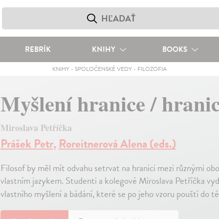
REBRÍK
KNIHY
BOOKS
KNIHY
-
SPOLOČENSKÉ VEDY
-
FILOZOFIA
Myšlení hranice / hrani
Miroslava Petříčka
Prášek Petr
,
Roreitnerová Alena (eds.)
Filosof by měl mít odvahu setrvat na hranici mezi různými obo
vlastním jazykem. Studenti a kolegové Miroslava Petříčka vydali
vlastního myšlení a bádání, které se po jeho vzoru pouští do té