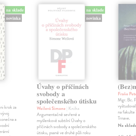
na sklade
na sklade
novinka
novinka
Úvahy o příčinách
(Bez)
svobody a
Fraňo Pet
společenského útisku
Mgr. Bc. 
vyštudoval 
ini krok za
Weilová Simone
| Kniha
na fakulte 
 vývoj
Argumentačně sevřené a
Trnave.
konečna a
myšlenkově subtilní Úvahy o
Na sklad
ůvodní
příčinách svobody a společenského
erární
útisku, psané ve druhé půli roku