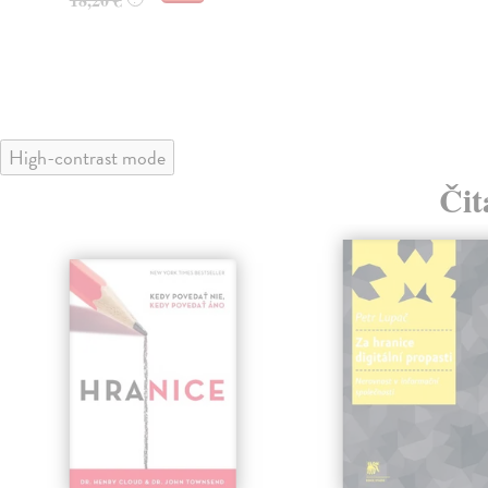
High-contrast mode
Čit
klade