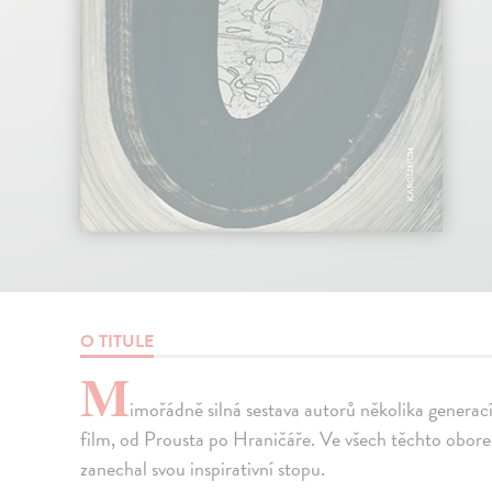
O TITULE
M
imořádně silná sestava autorů několika genera
film, od Prousta po Hraničáře. Ve všech těchto obore
zanechal svou inspirativní stopu.