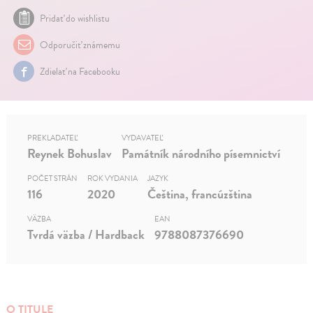
Pridať do wishlistu
Odporučiť známemu
Zdielať na Facebooku
PREKLADATEĽ
VYDAVATEĽ
Reynek Bohuslav
Památník národního písemnictví
POČET STRÁN
ROK VYDANIA
JAZYK
116
2020
Čeština, francúzština
VÄZBA
EAN
Tvrdá väzba / Hardback
9788087376690
O TITULE