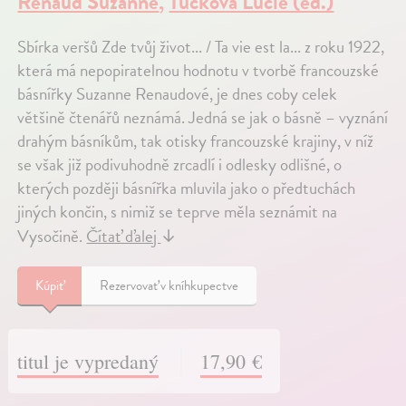
Renaud Suzanne
,
Tučková Lucie (ed.)
Sbírka veršů Zde tvůj život... / Ta vie est la... z roku 1922,
která má nepopiratelnou hodnotu v tvorbě francouzské
básnířky Suzanne Renaudové, je dnes coby celek
většině čtenářů neznámá. Jedná se jak o básně – vyznání
drahým básníkům, tak otisky francouzské krajiny, v níž
se však již podivuhodně zrcadlí i odlesky odlišné, o
kterých později básnířka mluvila jako o předtuchách
jiných končin, s nimiž se teprve měla seznámit na
Vysočině.
Čítať ďalej
↓
Kúpiť
Rezervovať v kníhkupectve
titul je vypredaný
17,90 €