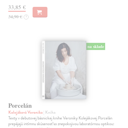
33,85 €
34,90 €
?
na sklade
Porcelán
Kolejáková Veronika
| Kniha
Texty v debutovej básnickej knihe Veroniky Kolejákovej Porcelán
prepájajú intímnu skúsenosť so znepokojivou laboratórnou optikou: