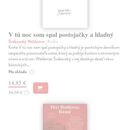
V tú noc som spal postojačky a hladný
Švábenský Waldemar
| Kniha
Kniha V tú noc som spal postojačky a hladný je poetickým denníkom
nespavého pozorovateľa sveta, ktorý sa prebíja životom s otvorenými
očami a srdcom. Waldemar Švábenský v nej destiluje desať rokov
básnických…
Na sklade
?
14,85 €
16,50 €
?