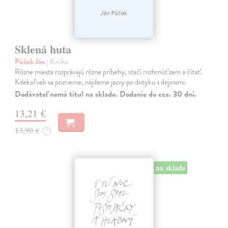
Sklená huta
Púček Ján
| Kniha
Rôzne miesta rozprávajú rôzne príbehy, stačí rozhrnúť zem a čítať.
Kdekoľvek sa pozrieme, nájdeme jazvy po dotyku s dejinami.
Dodávateľ nemá titul na sklade. Dodanie do cca. 30 dní.
13,21 €
13,90 €
?
na sklade