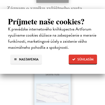
Záznam o vzniku zvláštneho sveta
Ábelová Mirka
| Kniha
Príjmete naše cookies?
Po úspešných a vypredaných básnických zbierkach Striptíz, Na!,
Básničky pre domáce paničky, Večný pocit nedele a Dom, vydáva
slovenská poetka Mirka Ábelová novú básnickú zbierku. Záznam o
K prevádzke internetového kníhkupectva Artforum
vzniku zvláštneho…
využívame cookies slúžiace na zabezpečenie a meranie
Na sklade
?
funkčnosti, marketingové účely a zaistenie vášho
14,31 €
maximálneho pohodlia a spokojnosti.
15,90 €
?
NASTAVENIA
SÚHLASÍM