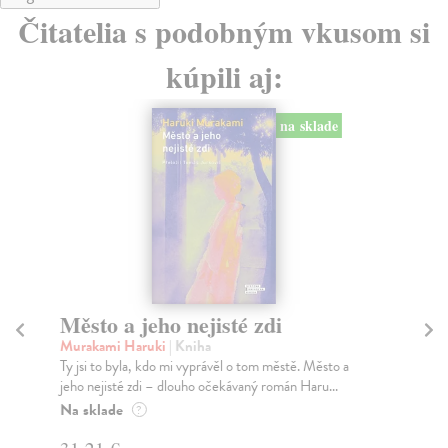
Čitatelia s podobným vkusom si
kúpili aj:
na sklade
Město a jeho nejisté zdi
Tr
Murakami Haruki
| Kniha
Ma
Ty jsi to byla, kdo mi vyprávěl o tom městě. Město a
JE
jeho nejisté zdi – dlouho očekávaný román Haru...
NAŠ
muž
Na sklade
?
Za