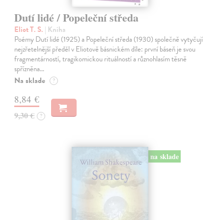
Dutí lidé / Popeleční středa
Eliot T. S.
| Kniha
Poémy Dutí lidé (1925) a Popeleční středa (1930) společně vytyčují
nejzřetelnější předěl v Eliotově básnickém díle: první báseň je svou
fragmentárností, tragikomickou rituálností a různohlasím těsně
spřízněna…
Na sklade
?
8,84 €
9,30 €
?
na sklade