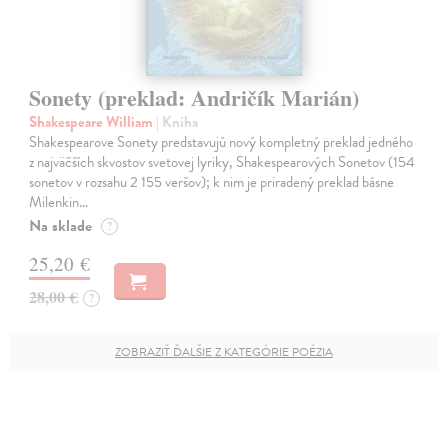
Sonety (preklad: Andričík Marián)
Shakespeare William
| Kniha
Shakespearove Sonety predstavujú nový kompletný preklad jedného
z najväčších skvostov svetovej lyriky, Shakespearových Sonetov (154
sonetov v rozsahu 2 155 veršov); k nim je priradený preklad básne
Milenkin…
Na sklade
?
25,20 €
28,00 €
?
ZOBRAZIŤ ĎALŠIE Z KATEGÓRIE POÉZIA