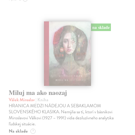
na sklade
Miluj ma ako naozaj
Válek Miroslav
| Kniha
HRANICA MEDZI NÁDEJOU A SEBAKLAMOM
SLOVENSKÉHO KLASIKA. Nemýlia sa tí, ktorí v básnikovi
Miroslavovi Válkovi (1927 – 1991) vidia deziluzívneho analytika
ľudskej situácie.
Na sklade
?