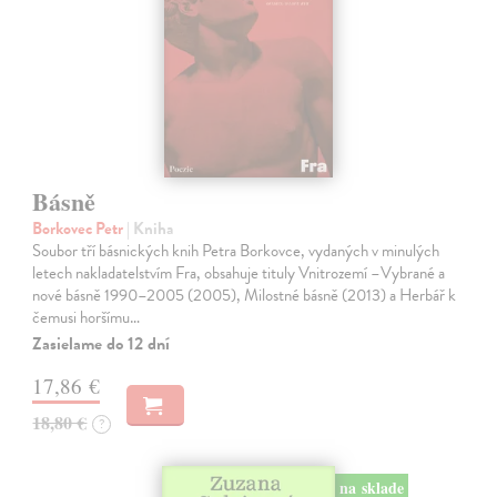
Básně
Borkovec Petr
| Kniha
Soubor tří básnických knih Petra Borkovce, vydaných v minulých
letech nakladatelstvím Fra, obsahuje tituly Vnitrozemí –Vybrané a
nové básně 1990–2005 (2005), Milostné básně (2013) a Herbář k
čemusi horšímu…
Zasielame do 12 dní
17,86 €
18,80 €
?
na sklade