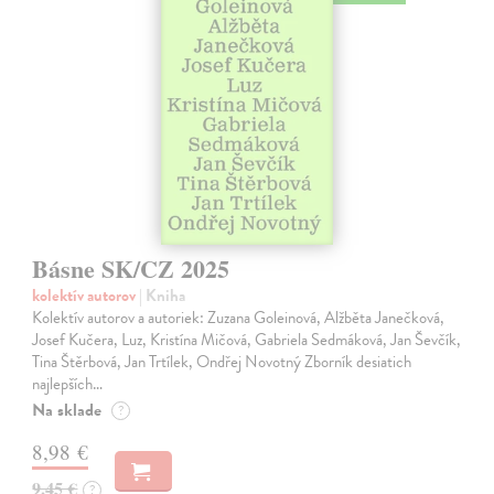
Básne SK/CZ 2025
kolektív autorov
| Kniha
Kolektív autorov a autoriek: Zuzana Goleinová, Alžběta Janečková,
Josef Kučera, Luz, Kristína Mičová, Gabriela Sedmáková, Jan Ševčík,
Tina Štěrbová, Jan Trtílek, Ondřej Novotný Zborník desiatich
najlepších…
Na sklade
?
8,98 €
9,45 €
?