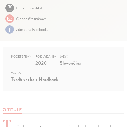
Pridať do wishlistu
Odporučiť známemu
Zdielať na Facebooku
POČET STRÁN
ROK VYDANIA
JAZYK
2020
Slovenčina
VÄZBA
Tvrdá väzba / Hardback
O TITULE
T