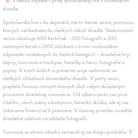
o všetko nájdete v prvej spoločenskej hre o slovenskom
divadle.
Spoločenská hra v iks dejstvách má tri herné verzie, pomocou
ktorých nahliadnete do všetkých zákutí divadla. Vedomostná
verzia obsahuje 400 kartičiek - 200 fotografií a 200
ostatných kariet s 1200 otázkami s tromi možnosťami
odpovede rozdelených do šiestich kategórií – divadelné hry,
dejiny, tvorcovia a tvorkyne, herečky a herci, fotografie a
pojmy. V troch kolách si preveríte svoje vedomosti vo
všetkých oblastiach slovenského divadla. V párty verzii,
prejdete formou rôznych hravých úloh celým skúšobným
procesom divadelnej inscenácie. Od výberu textu cez prvú
čítačku, návrh scény a kostýmov, hereckú skúšku, ale aj cez
získavanie financií až k premiére. V časovej priamke zoradíte
divadelné udalosti na základe fotografií.
Tvorcovia sa okrem obsahu zamerali aj na dizajn produktu. V