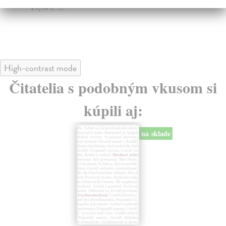
23
15,50 €
?
24
High-contrast mode
Čitatelia s podobným vkusom si
kúpili aj:
na sklade