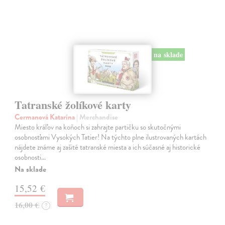
na sklade
Tatranské žolíkové karty
Cermanová Katarína
| Merchandise
Miesto kráľov na koňoch si zahrajte partičku so skutočnými
osobnosťami Vysokých Tatier! Na týchto plne ilustrovaných kartách
nájdete známe aj zašité tatranské miesta a ich súčasné aj historické
osobnosti…
Na sklade
15,52 €
16,00 €
?