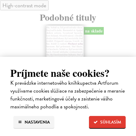
High-contrast mode
Podobné tituly
na sklade
Príjmete naše cookies?
K prevádzke internetového kníhkupectva Artforum
využívame cookies slúžiace na zabezpečenie a meranie
Pomalost
S
K
funkčnosti, marketingové účely a zaistenie vášho
Kundera Milan
| Kniha
Pomalost, chronologicky první ze čtyř románů Milana
maximálneho pohodlia a spokojnosti.
Mik
Kundery napsaných francouzsky, vychází v českém ...
Mon
o k
Na sklade
?
NASTAVENIA
SÚHLASÍM
Na
14,73 €