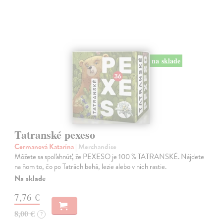
na sklade
Tatranské pexeso
Cermanová Katarína
| Merchandise
Môžete sa spoľahnúť, že PEXESO je 100 % TATRANSKÉ. Nájdete
na ňom to, čo po Tatrách behá, lezie alebo v nich rastie.
Na sklade
7,76 €
8,00 €
?