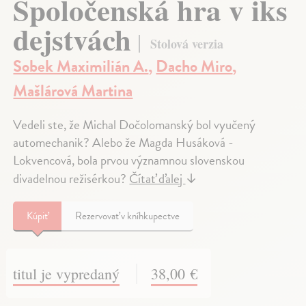
Spoločenská hra v iks
dejstvách
Stolová verzia
Sobek Maximilián A.
,
Dacho Miro
,
Mašlárová Martina
Vedeli ste, že Michal Dočolomanský bol vyučený
automechanik? Alebo že Magda Husáková -
Lokvencová, bola prvou významnou slovenskou
divadelnou režisérkou?
Čítať ďalej
↓
Kúpiť
Rezervovať v kníhkupectve
titul je vypredaný
38,00 €