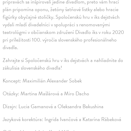
prípravách sa inšpirovali jedine divadlom, preto vám hrací
plán pripomína oponu, žetóny šatňové lístky alebo hracie
figúrky obyčajné stoličky. Spoločenskú hru v iks dejstvách
vydali mladí divadelníci v spolupráci s renomovanými
teatrológmi v občianskom združení Divadlo iks v roku 2020
pri príležitosti 100. výročia slovenského profesionálneho
divadla.
Zahrajte si Spoločenskú hru v iks dejstvách a nahliadnite do
zákulisia slovenského divadla!
Koncept: Maximilián Alexander Sobek
Otázky: Martina Mašlárová a Miro Dacho
Dizajn: Lucia Gamanová a Oleksandra Bakushina
Jazyková korektúra: Ingrida Ivančová a Katarína Rábeková