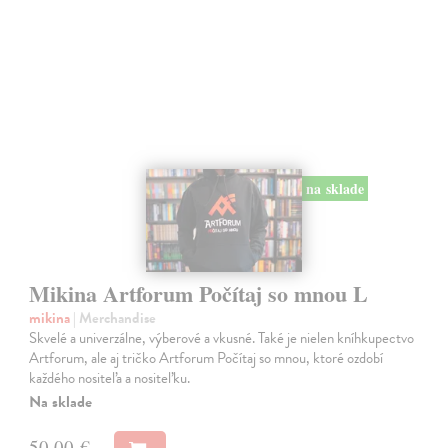
na sklade
Mikina Artforum Počítaj so mnou L
mikina
| Merchandise
Skvelé a univerzálne, výberové a vkusné. Také je nielen kníhkupectvo
Artforum, ale aj tričko Artforum Počítaj so mnou, ktoré ozdobí
každého nositeľa a nositeľku.
Na sklade
50,00 €