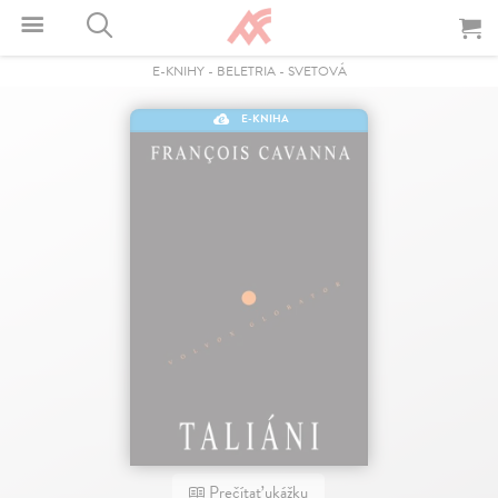
E-KNIHY
-
BELETRIA
-
SVETOVÁ
E-KNIHA
Prečítať ukážku