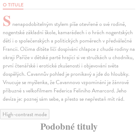
O TITULE
S
nenapodobitelným stylem píše otevřeně o své rodině,
nogentské základní škole, kamarádech i o hrách nogentských
dětí i o společenských a politických poměrech v předválečné
Francii. Očima dítěte líčí dospívání chlapce z chudé rodiny na
okraji Paříže v dětské partě hrající si ve stružkách u chodníku,
první čtenářské i erotické zkušenosti i objevování světa
dospělých. Cavannův pohled je pronikavý a jde do hloubky.
Vnucuje se myšlenka, že Cavannovo vzpomínání je žánrově
příbuzné s velkofilmem Federica Feliniho Amarcord. Jeho
devíza je: poznej sám sebe, a přesto se nepřestaň mít rád.
High-contrast mode
Podobné tituly