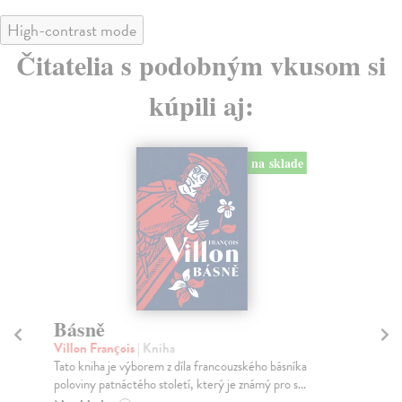
High-contrast mode
Čitatelia s podobným vkusom si
kúpili aj:
na sklade
Básně
Č
Pa
Villon François
| Kniha
Tato kniha je výborem z díla francouzského básníka
Ma
poloviny patnáctého století, který je známý pro s...
Kni