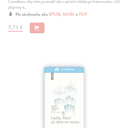
Cavaillonu, aby nám prozradil vše o pečení chleba po francouzsku. Od
přípravy a…
Na stiahnutie ako
EPUB
,
MOBI
a
PDF
5,73 €
E-KNIHA