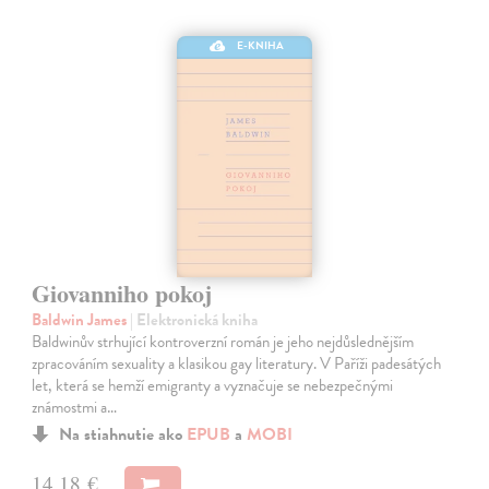
E-KNIHA
Giovanniho pokoj
Baldwin James
| Elektronická kniha
Baldwinův strhující kontroverzní román je jeho nejdůslednějším
zpracováním sexuality a klasikou gay literatury. V Paříži padesátých
let, která se hemží emigranty a vyznačuje se nebezpečnými
známostmi a…
Na stiahnutie ako
EPUB
a
MOBI
14,18 €