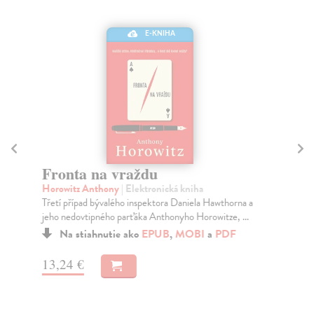
E-KNIHA
Fronta na vraždu
A
Horowitz Anthony
| Elektronická kniha
Tör
Třetí případ bývalého inspektora Daniela Hawthorna a
Aut
jeho nedovtipného parťáka Anthonyho Horowitze, ...
žen
Na stiahnutie ako
EPUB
,
MOBI
a
PDF
13,24 €
10