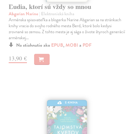
Ľudia, ktorí sú vždy so mnou
Abgarian Narine
| Elektronická kniha
Arménska spisovateľka a blogerka Narine Abgarian sa na stránkach
knihy vracia do svojho rodného mesta Berd, ktoré bolo kedysi
zrovnané so zemou. Z tohto mesta je aj sága o živote štyroch generácií
arménskej…
Na stiahnutie ako
EPUB
,
MOBI
a
PDF
13,90 €
E-KNIHA