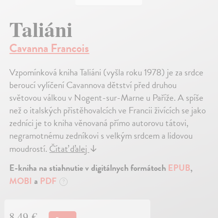
Taliáni
Cavanna Francois
Vzpomínková kniha Taliáni (vyšla roku 1978) je za srdce
beroucí vylíčení Cavannova dětství před druhou
světovou válkou v Nogent-sur-Marne u Paříže. A spíše
než o italských přistěhovalcích ve Francii živících se jako
zedníci je to kniha věnovaná přímo autorovu tátovi,
negramotnému zedníkovi s velkým srdcem a lidovou
moudrostí.
Čítať ďalej
↓
E-kniha na stiahnutie v digitálnych formátoch
EPUB
,
MOBI
a
PDF
?
8,49 €