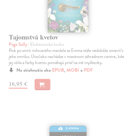
Tajomstvá kvetov
Page Sally
| Elektronická kniha
Rok po smrti milovaného manžela sa Emma stále nedokáže zmieriť s
jeho smrťou. Útočisko nachádza v miestnom záhradnom centre, kde
jej vôňa a farby kvetov pomáhajú prísť na iné myšlienky.
Na stiahnutie ako
EPUB
,
MOBI
a
PDF
16,95 €
E-KNIHA