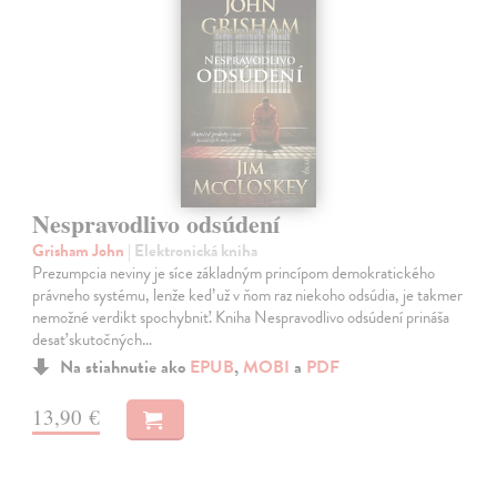
Nespravodlivo odsúdení
Grisham John
| Elektronická kniha
Prezumpcia neviny je síce základným princípom demokratického
právneho systému, lenže keď už v ňom raz niekoho odsúdia, je takmer
nemožné verdikt spochybniť. Kniha Nespravodlivo odsúdení prináša
desať skutočných…
Na stiahnutie ako
EPUB
,
MOBI
a
PDF
13,90 €