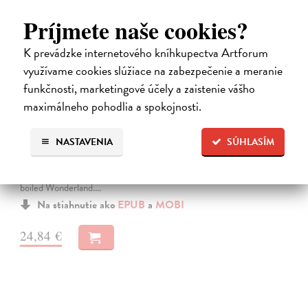
Príjmete naše cookies?
K prevádzke internetového kníhkupectva Artforum
využívame cookies slúžiace na zabezpečenie a meranie
funkčnosti, marketingové účely a zaistenie vášho
maximálneho pohodlia a spokojnosti.
Město a jeho nejisté zdi
Murakami Haruki
| Elektronická kniha
NASTAVENIA
SÚHLASÍM
Město a jeho nejisté zdi – dlouho očekávaný román Harukiho
Murakamiho volně navazuje na autorovu starší novelu z roku 1980 a
tematicky se prolíná s jeho kultovním dílem Konec světa & Hard-
boiled Wonderland.…
Na stiahnutie ako
EPUB
a
MOBI
24,84 €