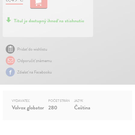
Titul je dostupný ihneď na stiahnutie
Pridať do wishlistu
Odporučiť známemu
Zdielať na Facebooku
VYDAVATEĽ
POČET STRÁN
JAZYK
Volvox globator
280
Čeština