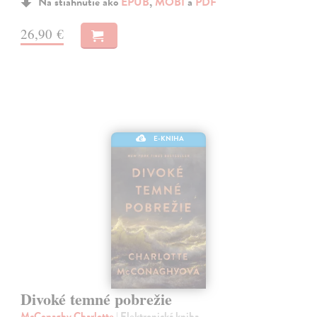
Na stiahnutie ako
EPUB
,
MOBI
a
PDF
26,90 €
E-KNIHA
Divoké temné pobrežie
McConaghy Charlotte
| Elektronická kniha