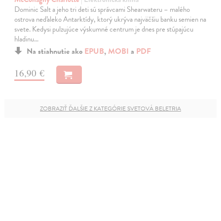
Dominic Salt a jeho tri deti sú správcami Shearwateru – malého
ostrova neďaleko Antarktídy, ktorý ukrýva najväčšiu banku semien na
svete. Kedysi pulzujúce výskumné centrum je dnes pre stúpajúcu
hladinu…
Na stiahnutie ako
EPUB
,
MOBI
a
PDF
16,90 €
ZOBRAZIŤ ĎALŠIE Z KATEGÓRIE SVETOVÁ BELETRIA