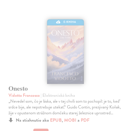
E-KNIHA
Onesto
Vidotto Francesco
| Elektronická kniha
„Nevedel som, čo je láska, ale v tej chvíli som to pochopil: je to, keď
srdce bije, ale nepotrebuje utekať.“ Guido Contin, prezývaný Koňak,
žije v opustenom strážnom domčeku starej železnice uprostred…
Na stiahnutie ako
EPUB
,
MOBI
a
PDF