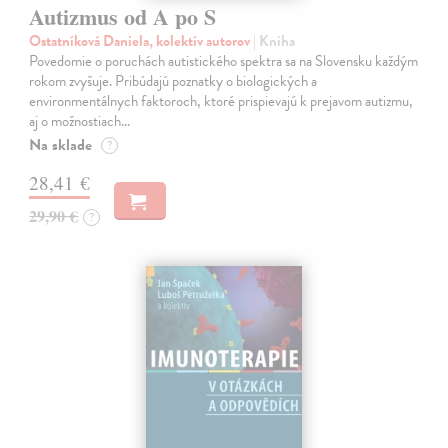
Autizmus od A po S
Ostatníková Daniela, kolektív autorov
| Kniha
Povedomie o poruchách autistického spektra sa na Slovensku každým
rokom zvyšuje. Pribúdajú poznatky o biologických a
environmentálnych faktoroch, ktoré prispievajú k prejavom autizmu,
aj o možnostiach…
Na sklade
?
28,41 €
29,90 €
?