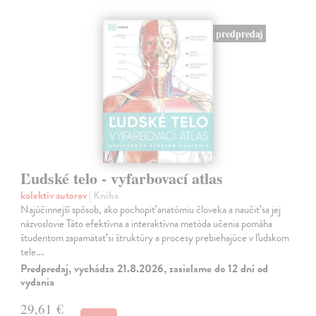
predpredaj
Ľudské telo - vyfarbovací atlas
kolektív autorov
| Kniha
Najúčinnejší spôsob, ako pochopiť anatómiu človeka a naučiť sa jej
názvoslovie Táto efektívna a interaktívna metóda učenia pomáha
študentom zapamätať si štruktúry a procesy prebiehajúce v ľudskom
tele.…
Predpredaj, vychádza 21.8.2026, zasielame do 12 dní od
vydania
29,61 €