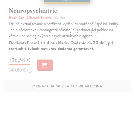
Neuropsychiatrie
Roth Jan, Uhrová Tereza
| Kniha
Druhé aktualizované a rozšířené vydání mimořádně úspěšné knihy.
Jde o přelomovou monografii přinášející sjednocující pohled na
většinu neurologických a psychiatrických diagnóz.
Dodávateľ nemá titul na sklade. Dodanie do 30 dní, pri
starších tituloch nevieme dodanie garantovať.
136,58 €
140,80 €
?
ZOBRAZIŤ ĎALŠIE Z KATEGÓRIE MEDICÍNA