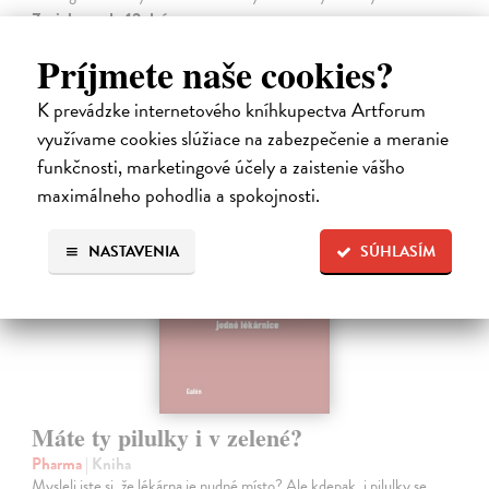
Zasielame do 12 dní
15,91 €
Príjmete naše cookies?
16,40 €
?
K prevádzke internetového kníhkupectva Artforum
využívame cookies slúžiace na zabezpečenie a meranie
funkčnosti, marketingové účely a zaistenie vášho
maximálneho pohodlia a spokojnosti.
NASTAVENIA
SÚHLASÍM
Máte ty pilulky i v zelené?
Pharma
| Kniha
Mysleli jste si, že lékárna je nudné místo? Ale kdepak, i pilulky se