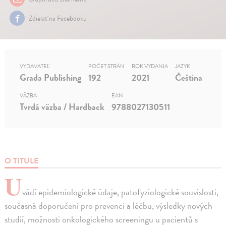
Zdielať na Facebooku
VYDAVATEĽ
POČET STRÁN
ROK VYDANIA
JAZYK
Grada Publishing
192
2021
Čeština
VÄZBA
EAN
Tvrdá väzba / Hardback
9788027130511
O TITULE
U
vádí epidemiologické údaje, patofyziologické souvislosti,
současná doporučení pro prevenci a léčbu, výsledky nových
studií, možnosti onkologického screeningu u pacientů s