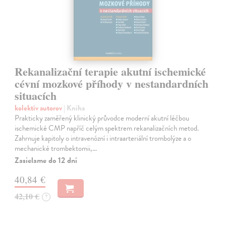
Rekanalizační terapie akutní ischemické
cévní mozkové příhody v nestandardních
situacích
kolektív autorov
| Kniha
Prakticky zaměřený klinický průvodce moderní akutní léčbou
ischemické CMP napříč celým spektrem rekanalizačních metod.
Zahrnuje kapitoly o intravenózní i intraarteriální trombolýze a o
mechanické trombektomii,…
Zasielame do 12 dní
40,84 €
42,10 €
?