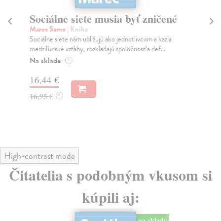
Sociálne siete musia byť zničené
S
K
Marec Samo
| Kniha
Sociálne siete nám ubližujú ako jednotlivcom a kazia
Mik
medziľudské vzťahy, rozkladajú spoločnosť a def...
Mon
o k
Na sklade
?
Na
16,44 €
23
16,95 €
?
24
High-contrast mode
Čitatelia s podobným vkusom si
kúpili aj:
na sklade