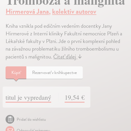
Hirmerová Jana
,
kolektív autorov
Kniha vznikla pod edičním vedením docentky Jany
Hirmerové z Interní kliniky Fakultní nemocnice Plzeň a
Lékařské fakulty v Plzni. Jde o první komplexní pohled
na závažnou problematiku žilního tromboembolismu u
pacientů s malignitou.
Čítať ďalej
↓
Kúpiť
Rezervovať v kníhkupectve
titul je vypredaný
19,54 €
Pridať do wishlistu
Odporučiť známemu