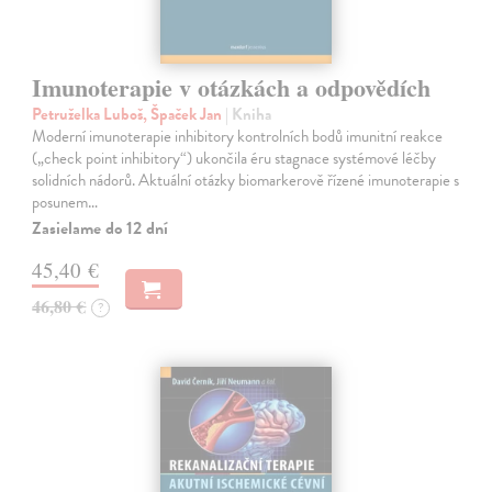
Imunoterapie v otázkách a odpovědích
Petruželka Luboš, Špaček Jan
| Kniha
Moderní imunoterapie inhibitory kontrolních bodů imunitní reakce
(„check point inhibitory“) ukončila éru stagnace systémové léčby
solidních nádorů. Aktuální otázky biomarkerově řízené imunoterapie s
posunem…
Zasielame do 12 dní
45,40 €
46,80 €
?