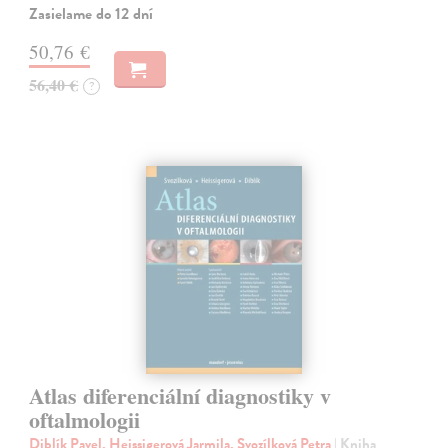
Zasielame do 12 dní
50,76 €
56,40 €
?
Atlas diferenciální diagnostiky v
oftalmologii
Diblík Pavel, Heissigerová Jarmila, Svozílková Petra
| Kniha