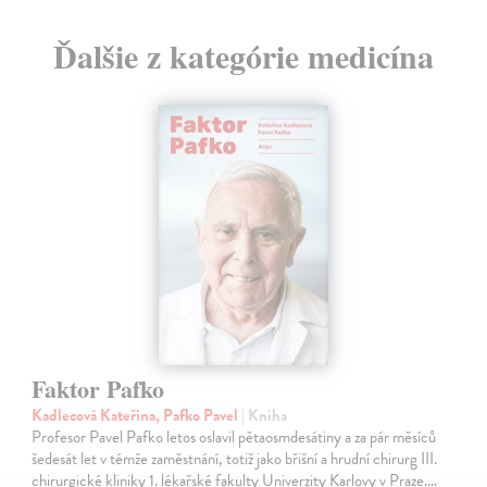
Ďalšie z kategórie medicína
Faktor Pafko
Kadlecová Kateřina, Pafko Pavel
| Kniha
Profesor Pavel Pafko letos oslavil pětaosmdesátiny a za pár měsíců
šedesát let v témže zaměstnání, totiž jako břišní a hrudní chirurg III.
chirurgické kliniky 1. lékařské fakulty Univerzity Karlovy v Praze.…