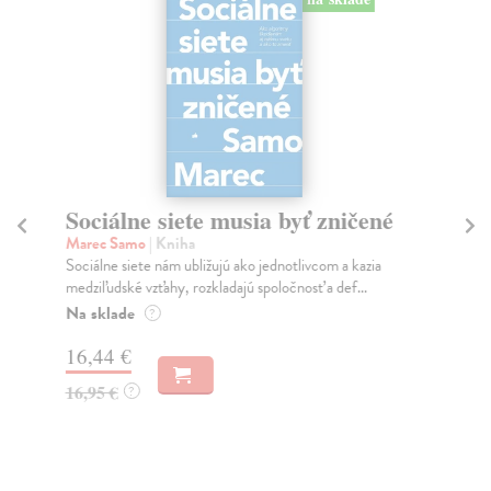
na 
sia byť zničené
Slovensko. Odkiaľ prichá
Kým sme. Kam kráčame.
o jednotlivcom a kazia
Mikloško František
| Kniha
 spoločnosť a def...
Monograficky spracovaná publikácia prináša
o kľúčových problémoch historického utvára
Na sklade
?
23,16 €
24,90 €
?