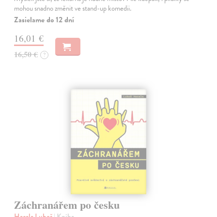
mohou snadno změnit ve stand-up komedii.
Zasielame do 12 dní
16,01 €
16,50 €
?
Záchranářem po česku
Hacala Luboš
| Kniha